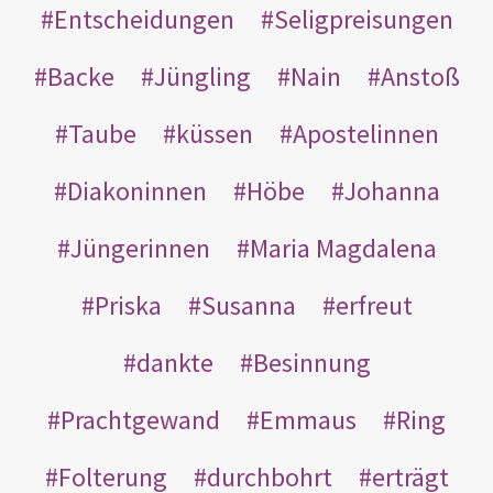
Entscheidungen
Seligpreisungen
Backe
Jüngling
Nain
Anstoß
Taube
küssen
Apostelinnen
Diakoninnen
Höbe
Johanna
Jüngerinnen
Maria Magdalena
Priska
Susanna
erfreut
dankte
Besinnung
Prachtgewand
Emmaus
Ring
Folterung
durchbohrt
erträgt