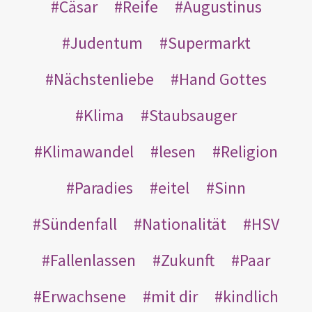
Cäsar
Reife
Augustinus
Judentum
Supermarkt
Nächstenliebe
Hand Gottes
Klima
Staubsauger
Klimawandel
lesen
Religion
Paradies
eitel
Sinn
Sündenfall
Nationalität
HSV
Fallenlassen
Zukunft
Paar
Erwachsene
mit dir
kindlich