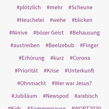
plötzlich
mehr
Scheune
Heuchelei
wehe
blicken
Ninive
böser Geist
Behausung
austreiben
Beelzebub
Finger
Erhörung
kurz
Corona
Priorität
Krise
Unterkunft
Ohnmacht
Wer war Jesus?
Jubiläum
Newspod
arabisch
Kids
Sommerpause
WORT2020