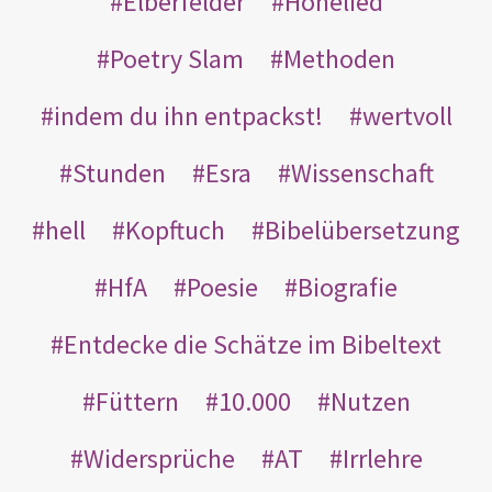
Elberfelder
Hohelied
Poetry Slam
Methoden
indem du ihn entpackst!
wertvoll
Stunden
Esra
Wissenschaft
hell
Kopftuch
Bibelübersetzung
HfA
Poesie
Biografie
Entdecke die Schätze im Bibeltext
Füttern
10.000
Nutzen
Widersprüche
AT
Irrlehre