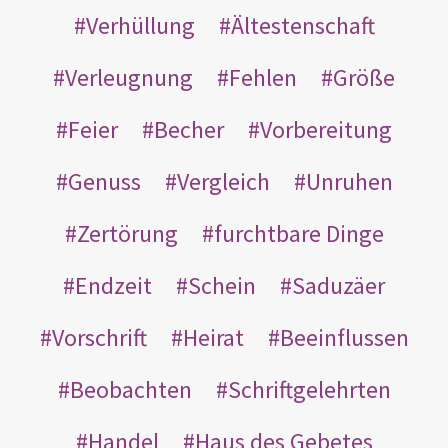
Verhüllung
Ältestenschaft
Verleugnung
Fehlen
Größe
Feier
Becher
Vorbereitung
Genuss
Vergleich
Unruhen
Zertörung
furchtbare Dinge
Endzeit
Schein
Saduzäer
Vorschrift
Heirat
Beeinflussen
Beobachten
Schriftgelehrten
Handel
Haus des Gebetes