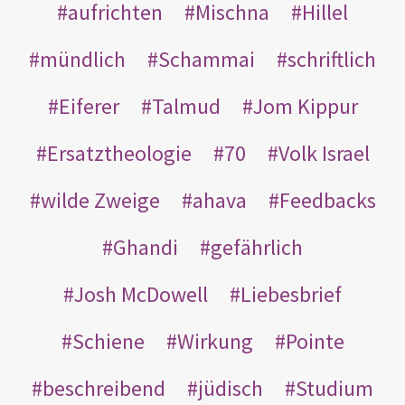
aufrichten
Mischna
Hillel
mündlich
Schammai
schriftlich
Eiferer
Talmud
Jom Kippur
Ersatztheologie
70
Volk Israel
wilde Zweige
ahava
Feedbacks
Ghandi
gefährlich
Josh McDowell
Liebesbrief
Schiene
Wirkung
Pointe
beschreibend
jüdisch
Studium