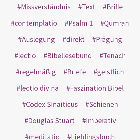
Missverständnis
Text
Brille
contemplatio
Psalm 1
Qumran
Auslegung
direkt
Prägung
lectio
Bibellesebund
Tenach
regelmäßig
Briefe
geistlich
lectio divina
Faszination Bibel
Codex Sinaiticus
Schienen
Douglas Stuart
Imperativ
meditatio
Lieblingsbuch