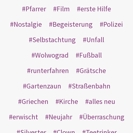
Pfarrer
Film
erste Hilfe
Nostalgie
Begeisterung
Polizei
Selbstachtung
Unfall
Wolwograd
Fußball
runterfahren
Grätsche
Gartenzaun
Straßenbahn
Griechen
Kirche
alles neu
erwischt
Neujahr
Überraschung
Silvester
Clown
Teetrinker