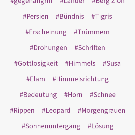
gegenangriff
Länder
Berg Zion
Persien
Bündnis
Tigris
Erscheinung
Trümmern
Drohungen
Schriften
Gottlosigkeit
Himmels
Susa
Elam
Himmelsrichtung
Bedeutung
Horn
Schnee
Rippen
Leopard
Morgengrauen
Sonnenuntergang
Lösung