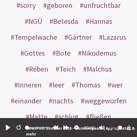
sorry
geboren
unfruchtbar
NGÜ
Betesda
Hannas
Tempelwache
Gärtner
Lazarus
Gottes
Bote
Nikodemus
Reben
Teich
Malchus
Inneren
leer
Thomas
wer
einander
nachts
weggeworfen
Matte
schlug
fließen
00:00
NewsPod: Sommer 2026 – Sommerpause, App-Updates &
Rabbuni
Martha
Opferlamm
Play
Restart
Rewind
Forward
Settings
Mute
Do
mehr