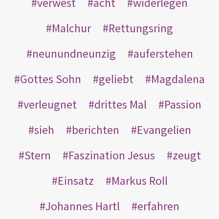
verwest
acht
widerlegen
Malchur
Rettungsring
neunundneunzig
auferstehen
Gottes Sohn
geliebt
Magdalena
verleugnet
drittes Mal
Passion
sieh
berichten
Evangelien
Stern
Faszination Jesus
zeugt
Einsatz
Markus Roll
Johannes Hartl
erfahren