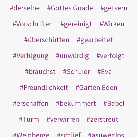
derselbe
Gottes Gnade
getsern
Vorschriften
gereinigt
Wirken
überschütten
gearbeitet
Verfügung
unwürdig
verfolgt
brauchst
Schüler
Eva
Freundlichkeit
Garten Eden
erschaffen
bekümmert
Babel
Turm
verwirren
zerstreut
Weinberge
schlief
asuweglos