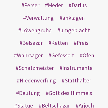
Perser
Meder
Darius
Verwaltung
anklagen
Löwengrube
umgebracht
Belsazar
Ketten
Preis
Wahrsager
Gefesselt
Ofen
Schatzmeister
Instrumente
Niederwerfung
Statthalter
Deutung
Gott des Himmels
Statue
Beltschazar
Arjoch