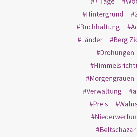
7 Tage
Wo
Hintergrund
Buchhaltung
A
Länder
Berg Zi
Drohungen
Himmelsricht
Morgengrauen
Verwaltung
a
Preis
Wahrs
Niederwerfun
Beltschazar