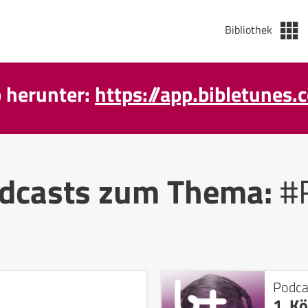
Bibliothek
p herunter:
https://app.bibletunes.
dcasts zum Thema:
#
Podca
1. K