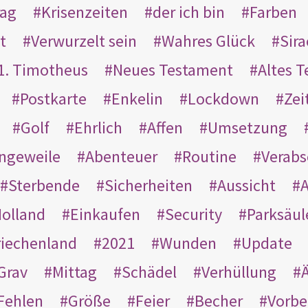
rag
Krisenzeiten
der ich bin
Farben
t
Verwurzelt sein
Wahres Glück
Sir
1. Timotheus
Neues Testament
Altes 
Postkarte
Enkelin
Lockdown
Zei
Golf
Ehrlich
Affen
Umsetzung
ngeweile
Abenteuer
Routine
Verab
Sterbende
Sicherheiten
Aussicht
A
olland
Einkaufen
Security
Parksäul
riechenland
2021
Wunden
Update
Grav
Mittag
Schädel
Verhüllung
Ä
Fehlen
Größe
Feier
Becher
Vorbe