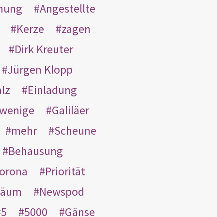
nung
Angestellte
Kerze
zagen
Dirk Kreuter
Jürgen Klopp
lz
Einladung
wenige
Galiläer
mehr
Scheune
Behausung
orona
Priorität
läum
Newspod
5
5000
Gänse