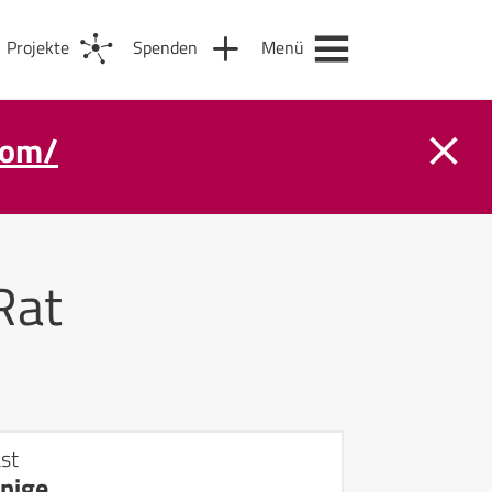
Projekte
Spenden
Menü
com/
Rat
st
önige