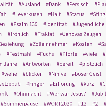
alität
Ausland
Dank
Persisch
Pla
Tah
Leverkusen
Halt
Status
Sting
en
Psalm 139
Identität
Jugendliche
n
fröhlich
Traktat
Jehovas Zeugen
Beziehung
Zolleinnehmer
Kosten
Sa
e
Festmahl
Fuchs
Pforte
viele
n Jahre
Antworten
bereit
plötzlich
wehe
blicken
Ninive
böser Geist
eelzebub
Finger
Erhörung
kurz
C
unft
Ohnmacht
Wer war Jesus?
Jubi
Sommerpause
WORT2020
12
2