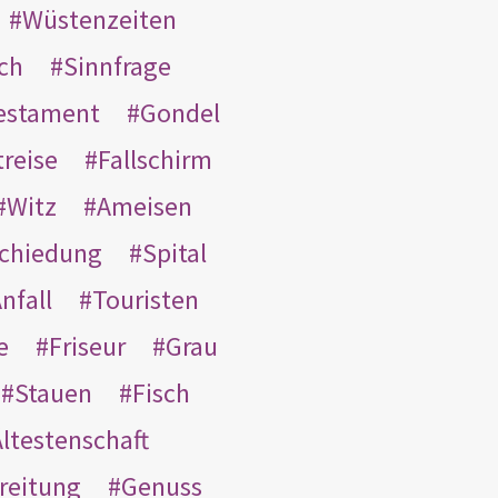
Wüstenzeiten
ach
Sinnfrage
Testament
Gondel
treise
Fallschirm
Witz
Ameisen
schiedung
Spital
nfall
Touristen
e
Friseur
Grau
Stauen
Fisch
ltestenschaft
reitung
Genuss