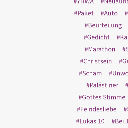
YHWA
Neuaufl
Paket
Auto
Beurteilung
Gedicht
Ka
Marathon
Christsein
G
Scham
Unwo
Palästiner
Gottes Stimme
Feindesliebe
Lukas 10
Bei 