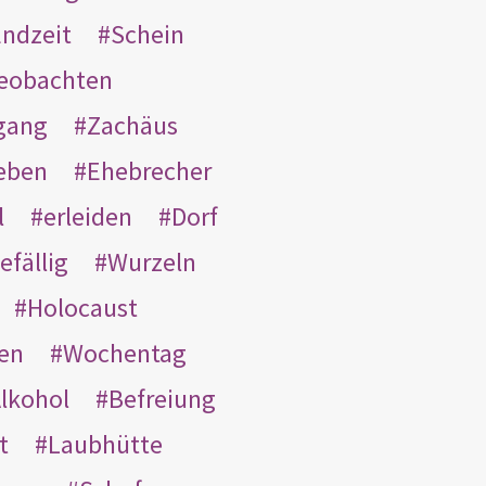
ndzeit
Schein
eobachten
gang
Zachäus
eben
Ehebrecher
l
erleiden
Dorf
efällig
Wurzeln
Holocaust
en
Wochentag
lkohol
Befreiung
t
Laubhütte