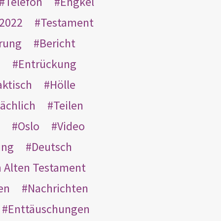
Telefon
Engkel
2022
Testament
rung
Bericht
s
Entrückung
aktisch
Hölle
ächlich
Teilen
Oslo
Video
ung
Deutsch
m Alten Testament
en
Nachrichten
Enttäuschungen