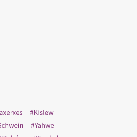
taxerxes
Kislew
Schwein
Yahwe