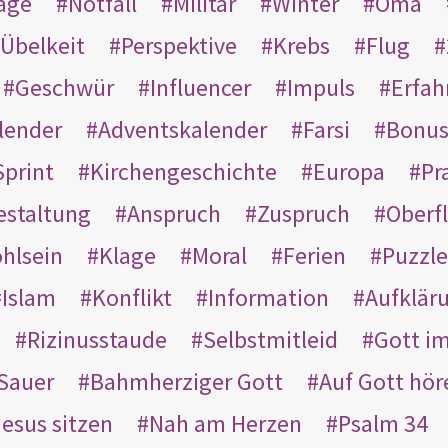
age
Notfall
Militär
Winter
Oma
Übelkeit
Perspektive
Krebs
Flug
Geschwür
Influencer
Impuls
Erfah
lender
Adventskalender
Farsi
Bonu
Sprint
Kirchengeschichte
Europa
Pr
estaltung
Anspruch
Zuspruch
Oberfl
hlsein
Klage
Moral
Ferien
Puzzle
Islam
Konflikt
Information
Aufklär
Rizinusstaude
Selbstmitleid
Gott i
Sauer
Bahmherziger Gott
Auf Gott hör
Jesus sitzen
Nah am Herzen
Psalm 34