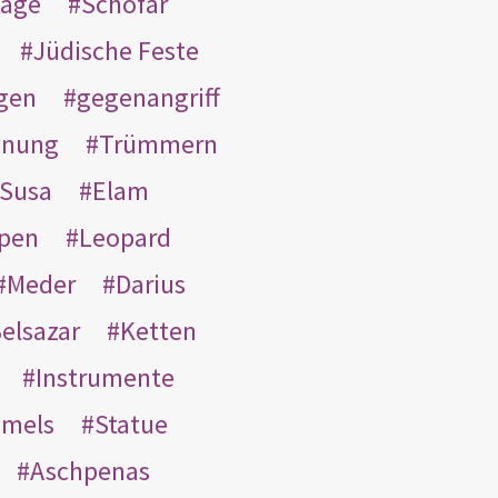
tage
Schofar
Jüdische Feste
gen
gegenangriff
inung
Trümmern
Susa
Elam
pen
Leopard
Meder
Darius
elsazar
Ketten
Instrumente
mmels
Statue
Aschpenas