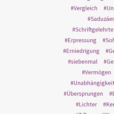
Vergleich
Un
Saduzäe
Schriftgelehrt
Erpressung
So
Erniedrigung
G
siebenmal
Ge
Vermögen
Unabhängigkei
Übersprungen
Lichter
Ke