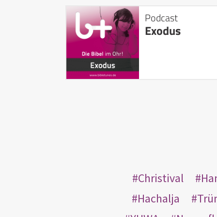
Podcast
Exodus
Christival
Ha
Hachalja
Trü