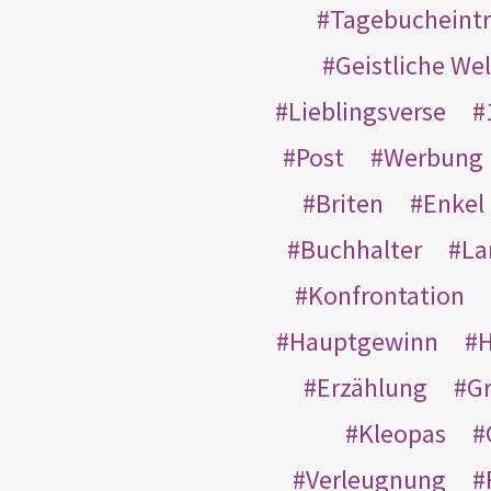
Tagebucheint
Geistliche Wel
Lieblingsverse
Post
Werbung
Briten
Enkel
Buchhalter
La
Konfrontation
Hauptgewinn
H
Erzählung
G
Kleopas
Verleugnung