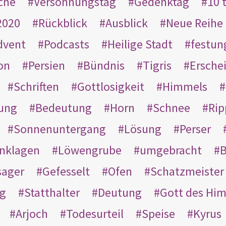
che
Versöhnungstag
Gedenktag
10 
2020
Rückblick
Ausblick
Neue Reihe
dvent
Podcasts
Heilige Stadt
festun
on
Persien
Bündnis
Tigris
Ersche
Schriften
Gottlosigkeit
Himmels
ung
Bedeutung
Horn
Schnee
Rip
Sonnenuntergang
Lösung
Perser
nklagen
Löwengrube
umgebracht
B
ager
Gefesselt
Ofen
Schatzmeister
g
Statthalter
Deutung
Gott des Hi
Arjoch
Todesurteil
Speise
Kyrus