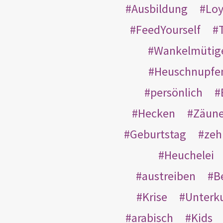
Ausbildung
Loy
FeedYourself
Wankelmütig
Heuschnupfe
persönlich
Hecken
Zäun
Geburtstag
zeh
Heuchelei
austreiben
B
Krise
Unterk
arabisch
Kids