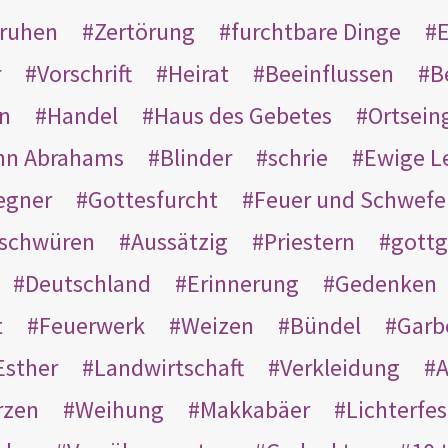
ruhen
Zertörung
furchtbare Dinge
E
r
Vorschrift
Heirat
Beeinflussen
B
en
Handel
Haus des Gebetes
Ortsein
hn Abrahams
Blinder
schrie
Ewige L
egner
Gottesfurcht
Feuer und Schwefe
schwüren
Aussätzig
Priestern
gottg
Deutschland
Erinnerung
Gedenken
t
Feuerwerk
Weizen
Bündel
Garb
Esther
Landwirtschaft
Verkleidung
A
rzen
Weihung
Makkabäer
Lichterfes