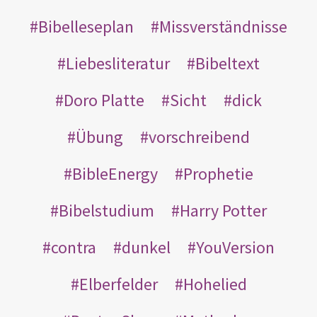
Bibelleseplan
Missverständnisse
Liebesliteratur
Bibeltext
Doro Platte
Sicht
dick
Übung
vorschreibend
BibleEnergy
Prophetie
Bibelstudium
Harry Potter
contra
dunkel
YouVersion
Elberfelder
Hohelied