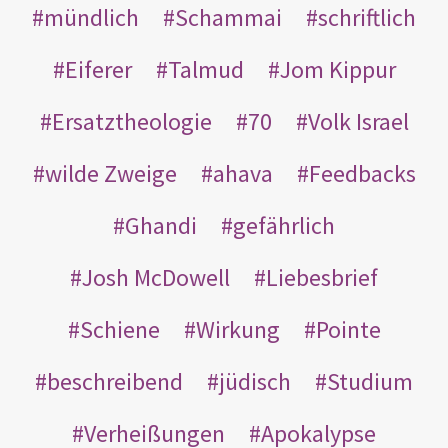
mündlich
Schammai
schriftlich
Eiferer
Talmud
Jom Kippur
Ersatztheologie
70
Volk Israel
wilde Zweige
ahava
Feedbacks
Ghandi
gefährlich
Josh McDowell
Liebesbrief
Schiene
Wirkung
Pointe
beschreibend
jüdisch
Studium
Verheißungen
Apokalypse