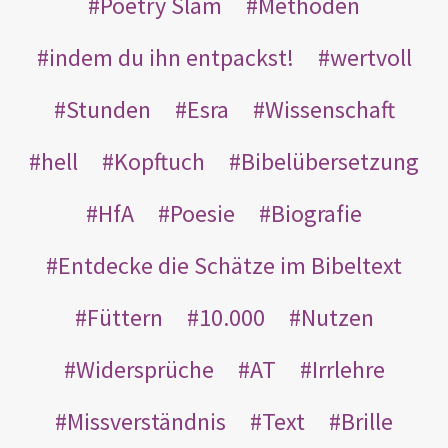
Poetry Slam
Methoden
indem du ihn entpackst!
wertvoll
Stunden
Esra
Wissenschaft
hell
Kopftuch
Bibelübersetzung
HfA
Poesie
Biografie
Entdecke die Schätze im Bibeltext
Füttern
10.000
Nutzen
Widersprüche
AT
Irrlehre
Missverständnis
Text
Brille