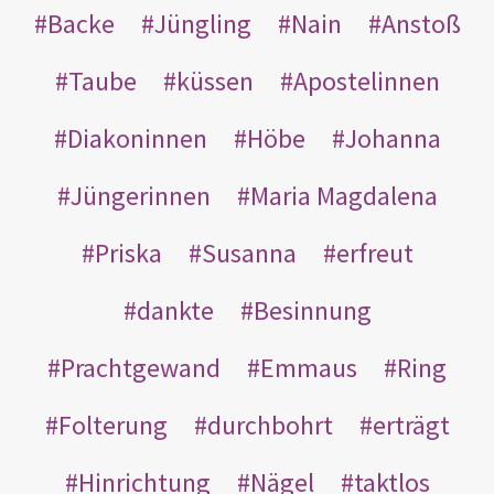
Backe
Jüngling
Nain
Anstoß
Taube
küssen
Apostelinnen
Diakoninnen
Höbe
Johanna
Jüngerinnen
Maria Magdalena
Priska
Susanna
erfreut
dankte
Besinnung
Prachtgewand
Emmaus
Ring
Folterung
durchbohrt
erträgt
Hinrichtung
Nägel
taktlos