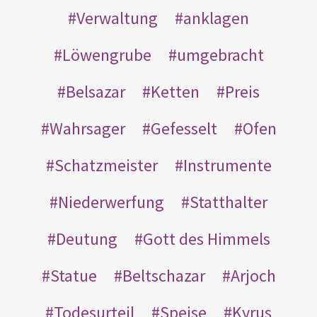
Verwaltung
anklagen
Löwengrube
umgebracht
Belsazar
Ketten
Preis
Wahrsager
Gefesselt
Ofen
Schatzmeister
Instrumente
Niederwerfung
Statthalter
Deutung
Gott des Himmels
Statue
Beltschazar
Arjoch
Todesurteil
Speise
Kyrus