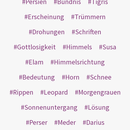
Persien
Bündnis
Tigris
Erscheinung
Trümmern
Drohungen
Schriften
Gottlosigkeit
Himmels
Susa
Elam
Himmelsrichtung
Bedeutung
Horn
Schnee
Rippen
Leopard
Morgengrauen
Sonnenuntergang
Lösung
Perser
Meder
Darius