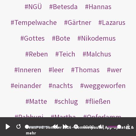
NGÜ
Betesda
Hannas
Tempelwache
Gärtner
Lazarus
Gottes
Bote
Nikodemus
Reben
Teich
Malchus
Inneren
leer
Thomas
wer
einander
nachts
weggeworfen
Matte
schlug
fließen
Rabbuni
Martha
Opferlamm
00:00
NewsPod: Sommer 2026 – Sommerpause, App-Updates &
gewaschen
gegeben
jüdischen
Play
Restart
Rewind
Forward
Settings
Mute
Do
mehr