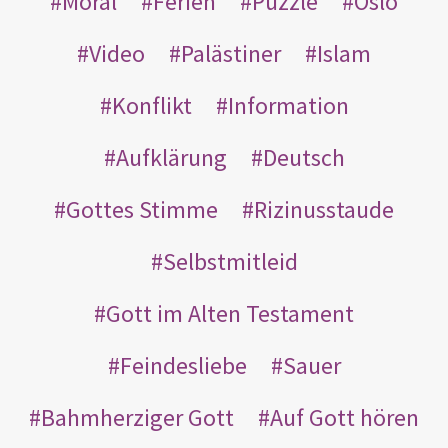
Moral
Ferien
Puzzle
Oslo
Video
Palästiner
Islam
Konflikt
Information
Aufklärung
Deutsch
Gottes Stimme
Rizinusstaude
Selbstmitleid
Gott im Alten Testament
Feindesliebe
Sauer
Bahmherziger Gott
Auf Gott hören