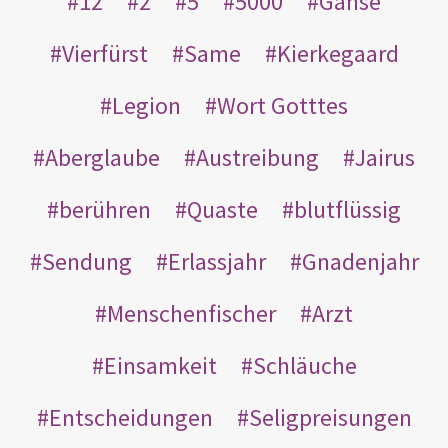
12
2
5
5000
Gänse
Vierfürst
Same
Kierkegaard
Legion
Wort Gotttes
Aberglaube
Austreibung
Jairus
berühren
Quaste
blutflüssig
Sendung
Erlassjahr
Gnadenjahr
Menschenfischer
Arzt
Einsamkeit
Schläuche
Entscheidungen
Seligpreisungen