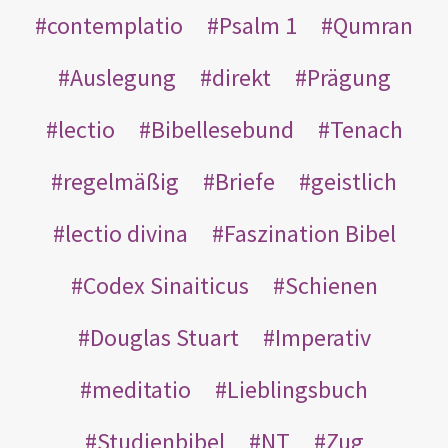
contemplatio
Psalm 1
Qumran
Auslegung
direkt
Prägung
lectio
Bibellesebund
Tenach
regelmäßig
Briefe
geistlich
lectio divina
Faszination Bibel
Codex Sinaiticus
Schienen
Douglas Stuart
Imperativ
meditatio
Lieblingsbuch
Studienbibel
NT
Zug