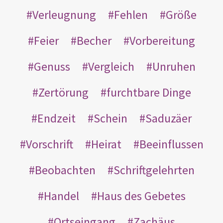
Verleugnung
Fehlen
Größe
Feier
Becher
Vorbereitung
Genuss
Vergleich
Unruhen
Zertörung
furchtbare Dinge
Endzeit
Schein
Saduzäer
Vorschrift
Heirat
Beeinflussen
Beobachten
Schriftgelehrten
Handel
Haus des Gebetes
Ortseingang
Zachäus