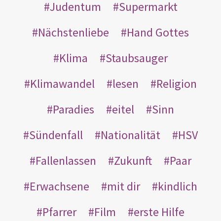
Judentum
Supermarkt
Nächstenliebe
Hand Gottes
Klima
Staubsauger
Klimawandel
lesen
Religion
Paradies
eitel
Sinn
Sündenfall
Nationalität
HSV
Fallenlassen
Zukunft
Paar
Erwachsene
mit dir
kindlich
Pfarrer
Film
erste Hilfe