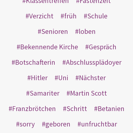
Klassentreffen
Fastenzeit
Verzicht
früh
Schule
Senioren
loben
Bekennende Kirche
Gespräch
Botschafterin
Abschlussplädoyer
Hitler
Uni
Nächster
Samariter
Martin Scott
Franzbrötchen
Schritt
Betanien
sorry
geboren
unfruchtbar