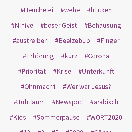
Heuchelei
wehe
blicken
Ninive
böser Geist
Behausung
austreiben
Beelzebub
Finger
Erhörung
kurz
Corona
Priorität
Krise
Unterkunft
Ohnmacht
Wer war Jesus?
Jubiläum
Newspod
arabisch
Kids
Sommerpause
WORT2020