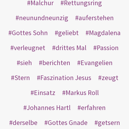
Malchur
Rettungsring
neunundneunzig
auferstehen
Gottes Sohn
geliebt
Magdalena
verleugnet
drittes Mal
Passion
sieh
berichten
Evangelien
Stern
Faszination Jesus
zeugt
Einsatz
Markus Roll
Johannes Hartl
erfahren
derselbe
Gottes Gnade
getsern