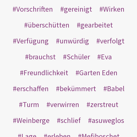
Vorschriften
gereinigt
Wirken
überschütten
gearbeitet
Verfügung
unwürdig
verfolgt
brauchst
Schüler
Eva
Freundlichkeit
Garten Eden
erschaffen
bekümmert
Babel
Turm
verwirren
zerstreut
Weinberge
schlief
asuweglos
Lage
erleben
Mefiboschet