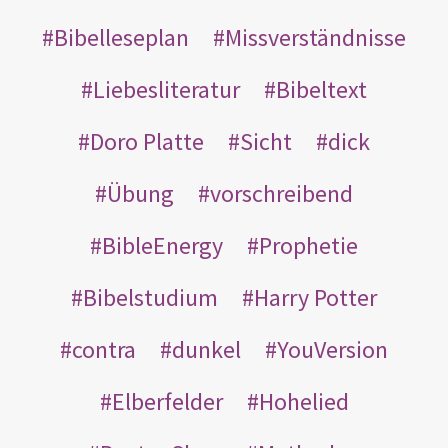
Bibelleseplan
Missverständnisse
Liebesliteratur
Bibeltext
Doro Platte
Sicht
dick
Übung
vorschreibend
BibleEnergy
Prophetie
Bibelstudium
Harry Potter
contra
dunkel
YouVersion
Elberfelder
Hohelied