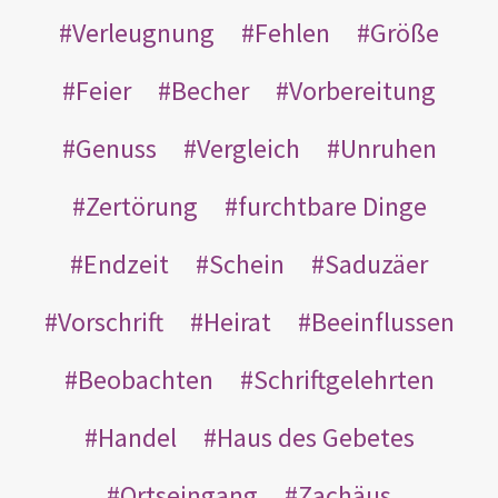
Verleugnung
Fehlen
Größe
Feier
Becher
Vorbereitung
Genuss
Vergleich
Unruhen
Zertörung
furchtbare Dinge
Endzeit
Schein
Saduzäer
Vorschrift
Heirat
Beeinflussen
Beobachten
Schriftgelehrten
Handel
Haus des Gebetes
Ortseingang
Zachäus