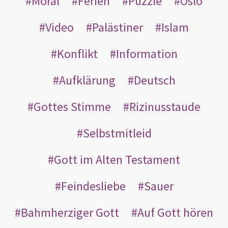
Moral
Ferien
Puzzle
Oslo
Video
Palästiner
Islam
Konflikt
Information
Aufklärung
Deutsch
Gottes Stimme
Rizinusstaude
Selbstmitleid
Gott im Alten Testament
Feindesliebe
Sauer
Bahmherziger Gott
Auf Gott hören