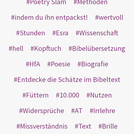
Poetry Slam
Methoden
indem du ihn entpackst!
wertvoll
Stunden
Esra
Wissenschaft
hell
Kopftuch
Bibelübersetzung
HfA
Poesie
Biografie
Entdecke die Schätze im Bibeltext
Füttern
10.000
Nutzen
Widersprüche
AT
Irrlehre
Missverständnis
Text
Brille