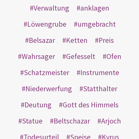
Verwaltung
anklagen
Löwengrube
umgebracht
Belsazar
Ketten
Preis
Wahrsager
Gefesselt
Ofen
Schatzmeister
Instrumente
Niederwerfung
Statthalter
Deutung
Gott des Himmels
Statue
Beltschazar
Arjoch
Todesurteil
Speise
Kyrus