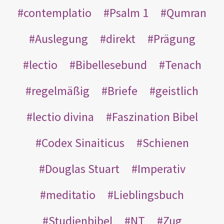
contemplatio
Psalm 1
Qumran
Auslegung
direkt
Prägung
lectio
Bibellesebund
Tenach
regelmäßig
Briefe
geistlich
lectio divina
Faszination Bibel
Codex Sinaiticus
Schienen
Douglas Stuart
Imperativ
meditatio
Lieblingsbuch
Studienbibel
NT
Zug