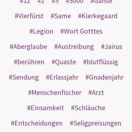
12
2
5
5000
Gänse
Vierfürst
Same
Kierkegaard
Legion
Wort Gotttes
Aberglaube
Austreibung
Jairus
berühren
Quaste
blutflüssig
Sendung
Erlassjahr
Gnadenjahr
Menschenfischer
Arzt
Einsamkeit
Schläuche
Entscheidungen
Seligpreisungen