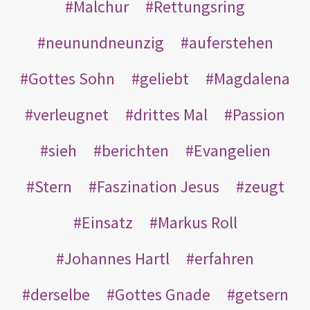
Malchur
Rettungsring
neunundneunzig
auferstehen
Gottes Sohn
geliebt
Magdalena
verleugnet
drittes Mal
Passion
sieh
berichten
Evangelien
Stern
Faszination Jesus
zeugt
Einsatz
Markus Roll
Johannes Hartl
erfahren
derselbe
Gottes Gnade
getsern