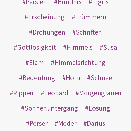
Persien
Bündnis
Tigris
Erscheinung
Trümmern
Drohungen
Schriften
Gottlosigkeit
Himmels
Susa
Elam
Himmelsrichtung
Bedeutung
Horn
Schnee
Rippen
Leopard
Morgengrauen
Sonnenuntergang
Lösung
Perser
Meder
Darius