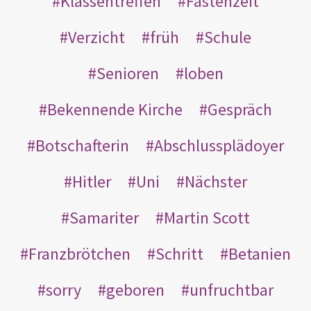
Klassentreffen
Fastenzeit
Verzicht
früh
Schule
Senioren
loben
Bekennende Kirche
Gespräch
Botschafterin
Abschlussplädoyer
Hitler
Uni
Nächster
Samariter
Martin Scott
Franzbrötchen
Schritt
Betanien
sorry
geboren
unfruchtbar