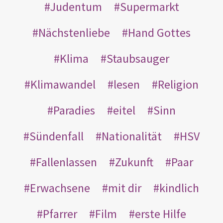
Judentum
Supermarkt
Nächstenliebe
Hand Gottes
Klima
Staubsauger
Klimawandel
lesen
Religion
Paradies
eitel
Sinn
Sündenfall
Nationalität
HSV
Fallenlassen
Zukunft
Paar
Erwachsene
mit dir
kindlich
Pfarrer
Film
erste Hilfe