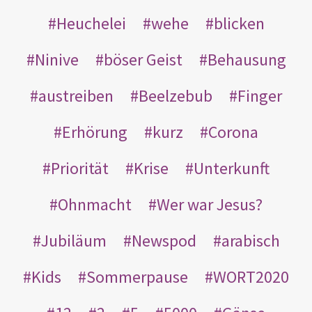
Heuchelei
wehe
blicken
Ninive
böser Geist
Behausung
austreiben
Beelzebub
Finger
Erhörung
kurz
Corona
Priorität
Krise
Unterkunft
Ohnmacht
Wer war Jesus?
Jubiläum
Newspod
arabisch
Kids
Sommerpause
WORT2020