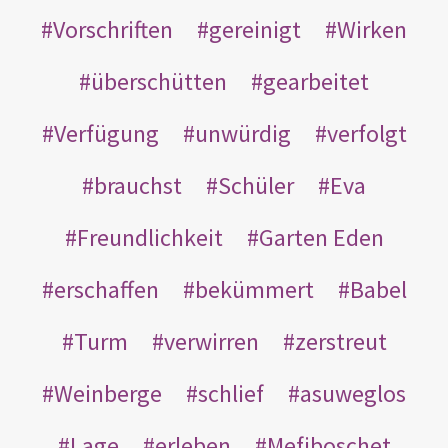
Vorschriften
gereinigt
Wirken
überschütten
gearbeitet
Verfügung
unwürdig
verfolgt
brauchst
Schüler
Eva
Freundlichkeit
Garten Eden
erschaffen
bekümmert
Babel
Turm
verwirren
zerstreut
Weinberge
schlief
asuweglos
Lage
erleben
Mefiboschet