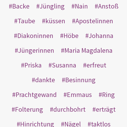
Backe
Jüngling
Nain
Anstoß
Taube
küssen
Apostelinnen
Diakoninnen
Höbe
Johanna
Jüngerinnen
Maria Magdalena
Priska
Susanna
erfreut
dankte
Besinnung
Prachtgewand
Emmaus
Ring
Folterung
durchbohrt
erträgt
Hinrichtung
Nägel
taktlos