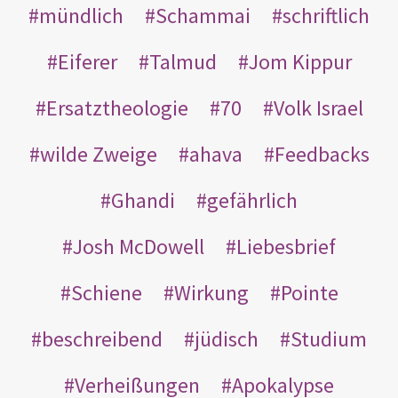
mündlich
Schammai
schriftlich
Eiferer
Talmud
Jom Kippur
Ersatztheologie
70
Volk Israel
wilde Zweige
ahava
Feedbacks
Ghandi
gefährlich
Josh McDowell
Liebesbrief
Schiene
Wirkung
Pointe
beschreibend
jüdisch
Studium
Verheißungen
Apokalypse