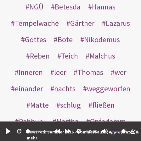
NGÜ
Betesda
Hannas
Tempelwache
Gärtner
Lazarus
Gottes
Bote
Nikodemus
Reben
Teich
Malchus
Inneren
leer
Thomas
wer
einander
nachts
weggeworfen
Matte
schlug
fließen
Rabbuni
Martha
Opferlamm
00:00
NewsPod: Sommer 2026 – Sommerpause, App-Updates &
gewaschen
gegeben
jüdischen
Play
Restart
Rewind
Forward
Settings
Mute
Do
mehr