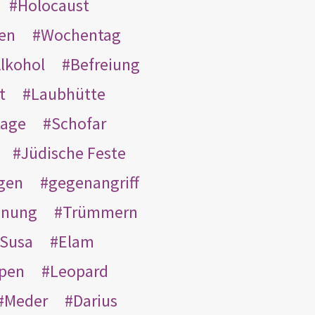
Holocaust
en
Wochentag
lkohol
Befreiung
t
Laubhütte
tage
Schofar
Jüdische Feste
gen
gegenangriff
inung
Trümmern
Susa
Elam
pen
Leopard
Meder
Darius