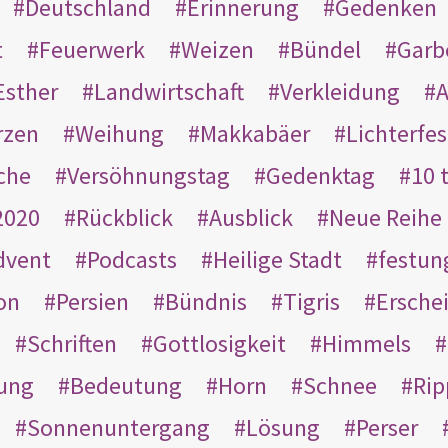
Deutschland
Erinnerung
Gedenken
t
Feuerwerk
Weizen
Bündel
Garb
Esther
Landwirtschaft
Verkleidung
A
rzen
Weihung
Makkabäer
Lichterfes
che
Versöhnungstag
Gedenktag
10 
2020
Rückblick
Ausblick
Neue Reihe
dvent
Podcasts
Heilige Stadt
festun
on
Persien
Bündnis
Tigris
Ersche
Schriften
Gottlosigkeit
Himmels
ung
Bedeutung
Horn
Schnee
Rip
Sonnenuntergang
Lösung
Perser