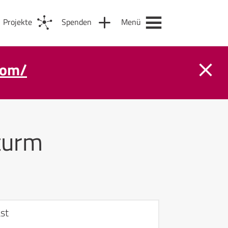
Projekte
Spenden
Menü
com/
turm
st