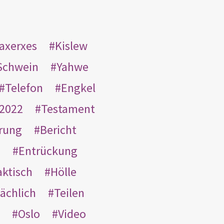
taxerxes
Kislew
Schwein
Yahwe
Telefon
Engkel
2022
Testament
rung
Bericht
s
Entrückung
aktisch
Hölle
ächlich
Teilen
Oslo
Video