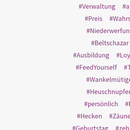
Verwaltung
a
Preis
Wahrs
Niederwerfun
Beltschazar
Ausbildung
Loy
FeedYourself
Wankelmütig
Heuschnupfe
persönlich
Hecken
Zäun
Geburtstag
zeh