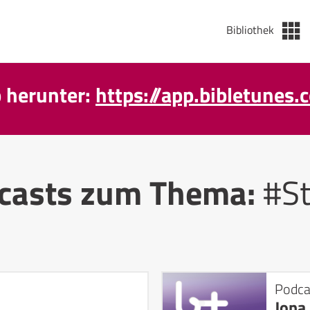
Bibliothek
p herunter:
https://app.bibletunes.
casts zum Thema:
#S
Podca
Jona