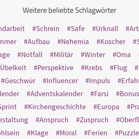
Weitere beliebte Schlagwörter
ndarbeit
Schrein
Safe
Urknall
Ar
mmer
Aufbau
Nehemia
Koscher
age
Notfall
Militär
Winter
Oma
Übelkeit
Perspektive
Krebs
Flug
Geschwür
Influencer
Impuls
Erfah
lender
Adventskalender
Farsi
Bonu
Sprint
Kirchengeschichte
Europa
Pr
estaltung
Anspruch
Zuspruch
Oberfl
hlsein
Klage
Moral
Ferien
Puzzle