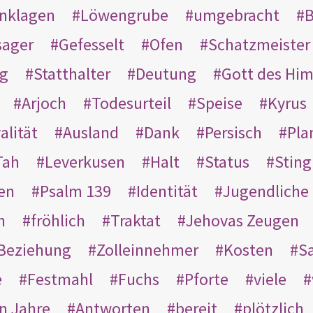
nklagen
Löwengrube
umgebracht
B
ager
Gefesselt
Ofen
Schatzmeister
g
Statthalter
Deutung
Gott des Hi
Arjoch
Todesurteil
Speise
Kyrus
alität
Ausland
Dank
Persisch
Pla
Tah
Leverkusen
Halt
Status
Sting
en
Psalm 139
Identität
Jugendliche
n
fröhlich
Traktat
Jehovas Zeugen
Beziehung
Zolleinnehmer
Kosten
Sa
e
Festmahl
Fuchs
Pforte
viele
n Jahre
Antworten
bereit
plötzlich