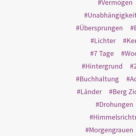
Vermögen
Unabhängigkei
Übersprungen
Lichter
Ke
7 Tage
Wo
Hintergrund
Buchhaltung
A
Länder
Berg Zi
Drohungen
Himmelsricht
Morgengrauen