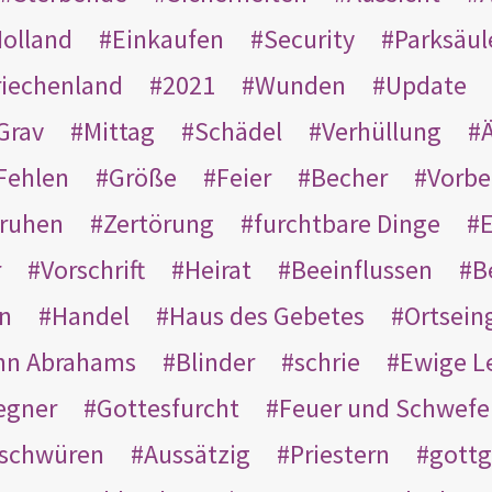
olland
Einkaufen
Security
Parksäul
riechenland
2021
Wunden
Update
Grav
Mittag
Schädel
Verhüllung
Ä
Fehlen
Größe
Feier
Becher
Vorbe
ruhen
Zertörung
furchtbare Dinge
E
r
Vorschrift
Heirat
Beeinflussen
B
en
Handel
Haus des Gebetes
Ortsein
hn Abrahams
Blinder
schrie
Ewige L
egner
Gottesfurcht
Feuer und Schwefe
schwüren
Aussätzig
Priestern
gottg