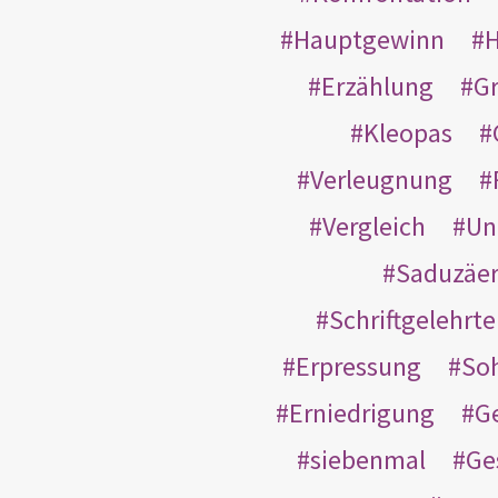
Hauptgewinn
H
Erzählung
G
Kleopas
Verleugnung
Vergleich
Un
Saduzäe
Schriftgelehrt
Erpressung
So
Erniedrigung
G
siebenmal
Ge