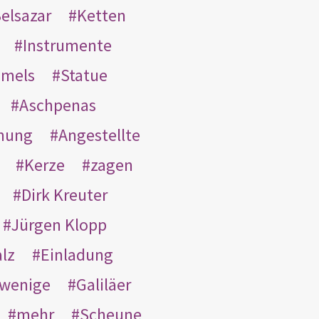
elsazar
Ketten
Instrumente
mmels
Statue
Aschpenas
nung
Angestellte
Kerze
zagen
Dirk Kreuter
Jürgen Klopp
lz
Einladung
wenige
Galiläer
mehr
Scheune