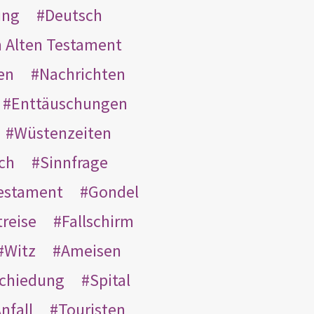
ung
Deutsch
m Alten Testament
en
Nachrichten
Enttäuschungen
Wüstenzeiten
ach
Sinnfrage
Testament
Gondel
treise
Fallschirm
Witz
Ameisen
schiedung
Spital
nfall
Touristen