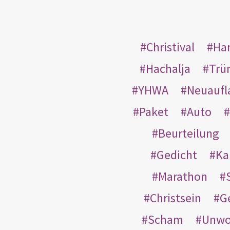
Christival
Ha
Hachalja
Trü
YHWA
Neuaufl
Paket
Auto
Beurteilung
Gedicht
Ka
Marathon
Christsein
G
Scham
Unwo