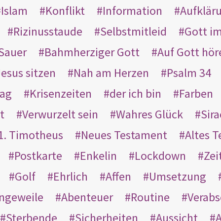
Islam
Konflikt
Information
Aufklär
Rizinusstaude
Selbstmitleid
Gott i
Sauer
Bahmherziger Gott
Auf Gott hör
Jesus sitzen
Nah am Herzen
Psalm 34
rag
Krisenzeiten
der ich bin
Farben
t
Verwurzelt sein
Wahres Glück
Sir
1. Timotheus
Neues Testament
Altes 
Postkarte
Enkelin
Lockdown
Zei
Golf
Ehrlich
Affen
Umsetzung
ngeweile
Abenteuer
Routine
Verab
Sterbende
Sicherheiten
Aussicht
A