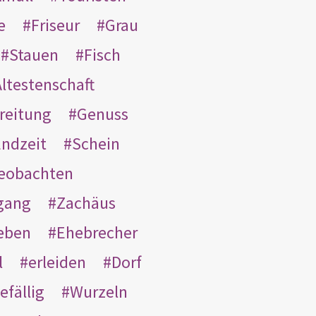
e
Friseur
Grau
Stauen
Fisch
ltestenschaft
reitung
Genuss
ndzeit
Schein
eobachten
gang
Zachäus
eben
Ehebrecher
l
erleiden
Dorf
efällig
Wurzeln