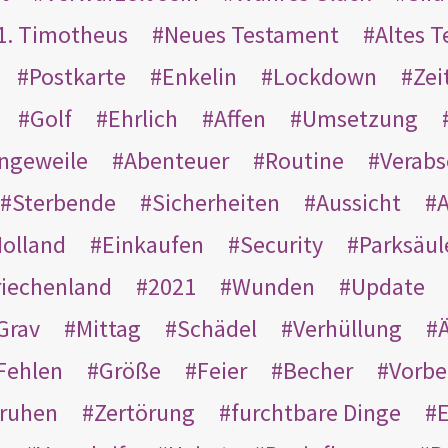
1. Timotheus
Neues Testament
Altes 
Postkarte
Enkelin
Lockdown
Zei
Golf
Ehrlich
Affen
Umsetzung
ngeweile
Abenteuer
Routine
Verab
Sterbende
Sicherheiten
Aussicht
A
olland
Einkaufen
Security
Parksäul
riechenland
2021
Wunden
Update
Grav
Mittag
Schädel
Verhüllung
Ä
Fehlen
Größe
Feier
Becher
Vorbe
ruhen
Zertörung
furchtbare Dinge
E