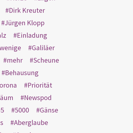
Dirk Kreuter
Jürgen Klopp
lz
Einladung
wenige
Galiläer
mehr
Scheune
Behausung
orona
Priorität
läum
Newspod
5
5000
Gänse
es
Aberglaube