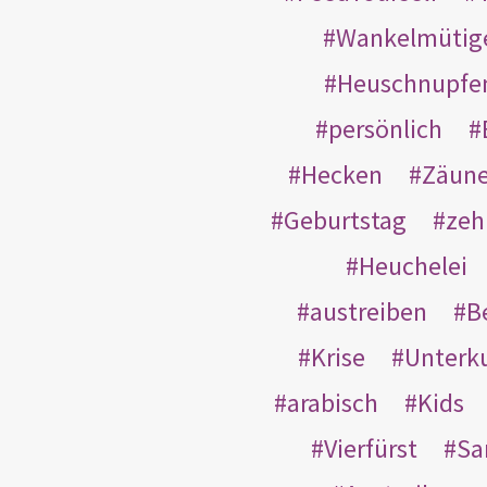
Wankelmütig
Heuschnupfe
persönlich
Hecken
Zäun
Geburtstag
zeh
Heuchelei
austreiben
B
Krise
Unterk
arabisch
Kids
Vierfürst
S