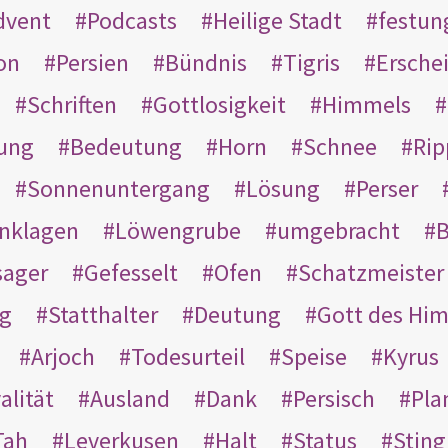
dvent
Podcasts
Heilige Stadt
festun
on
Persien
Bündnis
Tigris
Ersche
Schriften
Gottlosigkeit
Himmels
ung
Bedeutung
Horn
Schnee
Rip
Sonnenuntergang
Lösung
Perser
nklagen
Löwengrube
umgebracht
B
ager
Gefesselt
Ofen
Schatzmeister
g
Statthalter
Deutung
Gott des Hi
Arjoch
Todesurteil
Speise
Kyrus
alität
Ausland
Dank
Persisch
Pla
Tah
Leverkusen
Halt
Status
Sting