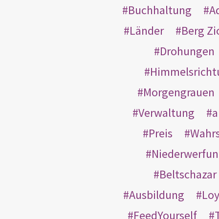
Buchhaltung
A
Länder
Berg Zi
Drohungen
Himmelsricht
Morgengrauen
Verwaltung
a
Preis
Wahrs
Niederwerfun
Beltschazar
Ausbildung
Loy
FeedYourself