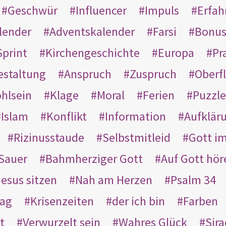
Geschwür
Influencer
Impuls
Erfah
lender
Adventskalender
Farsi
Bonu
Sprint
Kirchengeschichte
Europa
Pr
estaltung
Anspruch
Zuspruch
Oberfl
hlsein
Klage
Moral
Ferien
Puzzle
Islam
Konflikt
Information
Aufklär
Rizinusstaude
Selbstmitleid
Gott i
Sauer
Bahmherziger Gott
Auf Gott hör
Jesus sitzen
Nah am Herzen
Psalm 34
rag
Krisenzeiten
der ich bin
Farben
t
Verwurzelt sein
Wahres Glück
Sir