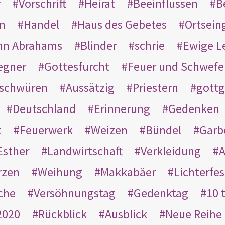
r
Vorschrift
Heirat
Beeinflussen
B
en
Handel
Haus des Gebetes
Ortsein
hn Abrahams
Blinder
schrie
Ewige L
egner
Gottesfurcht
Feuer und Schwefe
schwüren
Aussätzig
Priestern
gottg
Deutschland
Erinnerung
Gedenken
t
Feuerwerk
Weizen
Bündel
Garb
Esther
Landwirtschaft
Verkleidung
A
rzen
Weihung
Makkabäer
Lichterfes
che
Versöhnungstag
Gedenktag
10 
2020
Rückblick
Ausblick
Neue Reihe