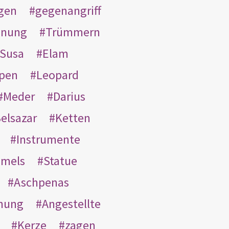
gen
gegenangriff
inung
Trümmern
Susa
Elam
pen
Leopard
Meder
Darius
elsazar
Ketten
Instrumente
mmels
Statue
Aschpenas
nung
Angestellte
Kerze
zagen