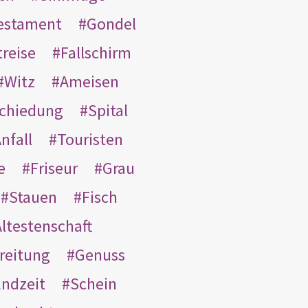
Testament
Gondel
treise
Fallschirm
Witz
Ameisen
schiedung
Spital
nfall
Touristen
e
Friseur
Grau
Stauen
Fisch
ltestenschaft
reitung
Genuss
ndzeit
Schein