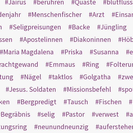
Jairus
berühren
Quaste
blutflüss
enjahr
Menschenfischer
Arzt
Einsa
n
Seligpreisungen
Backe
Jüngling
ssen
Apostelinnen
Diakoninnen
Hö
Maria Magdalena
Priska
Susanna
e
rachtgewand
Emmaus
Ring
Folteru
htung
Nägel
taktlos
Golgatha
zwe
Jesus. Soldaten
Missionsbefehl
spo
nken
Bergpredigt
Tausch
Fischen
Begräbnis
selig
Pastor
verwest
a
tungsring
neunundneunzig
auferstehe