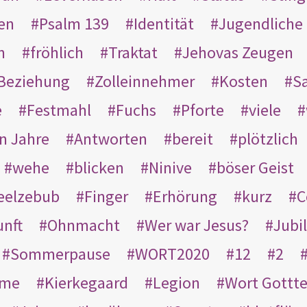
en
Psalm 139
Identität
Jugendliche
n
fröhlich
Traktat
Jehovas Zeugen
Beziehung
Zolleinnehmer
Kosten
Sa
e
Festmahl
Fuchs
Pforte
viele
n Jahre
Antworten
bereit
plötzlich
wehe
blicken
Ninive
böser Geist
eelzebub
Finger
Erhörung
kurz
C
unft
Ohnmacht
Wer war Jesus?
Jubi
Sommerpause
WORT2020
12
2
ame
Kierkegaard
Legion
Wort Gottt