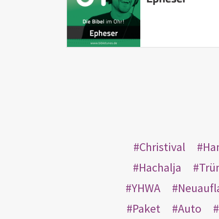
Christival
Ha
Hachalja
Trü
YHWA
Neuaufl
Paket
Auto