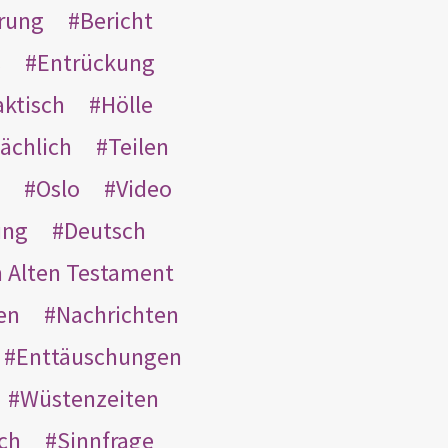
rung
Bericht
s
Entrückung
aktisch
Hölle
ächlich
Teilen
Oslo
Video
ung
Deutsch
m Alten Testament
en
Nachrichten
Enttäuschungen
Wüstenzeiten
ach
Sinnfrage