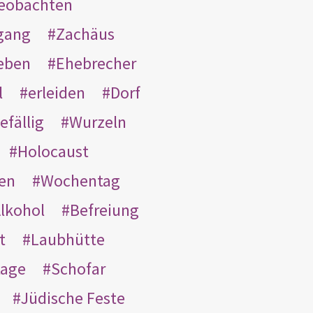
eobachten
gang
Zachäus
eben
Ehebrecher
l
erleiden
Dorf
efällig
Wurzeln
Holocaust
en
Wochentag
lkohol
Befreiung
t
Laubhütte
tage
Schofar
Jüdische Feste