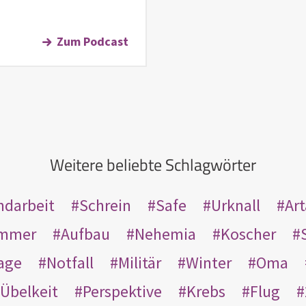
Zum Podcast
Weitere beliebte Schlagwörter
ndarbeit
Schrein
Safe
Urknall
Ar
mmer
Aufbau
Nehemia
Koscher
age
Notfall
Militär
Winter
Oma
Übelkeit
Perspektive
Krebs
Flug