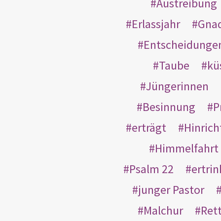
Austreibung
Erlassjahr
Gnad
Entscheidunge
Taube
kü
Jüngerinnen
Besinnung
P
erträgt
Hinric
Himmelfahrt
Psalm 22
ertri
junger Pastor
Malchur
Ret