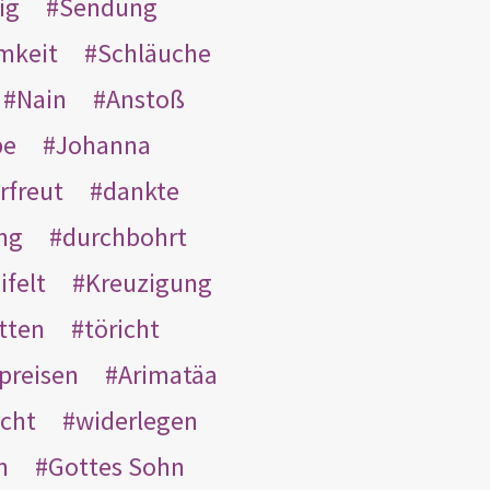
ig
Sendung
mkeit
Schläuche
Nain
Anstoß
be
Johanna
rfreut
dankte
ng
durchbohrt
ifelt
Kreuzigung
tten
töricht
preisen
Arimatäa
cht
widerlegen
n
Gottes Sohn