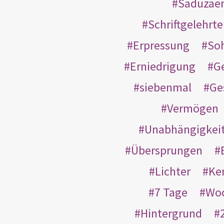
Saduzäe
Schriftgelehrt
Erpressung
So
Erniedrigung
G
siebenmal
Ge
Vermögen
Unabhängigkei
Übersprungen
Lichter
Ke
7 Tage
Wo
Hintergrund