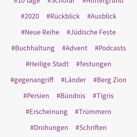
10 tage
Schofar
Hintergrund
2020
Rückblick
Ausblick
Neue Reihe
Jüdische Feste
Buchhaltung
Advent
Podcasts
Heilige Stadt
festungen
gegenangriff
Länder
Berg Zion
Persien
Bündnis
Tigris
Erscheinung
Trümmern
Drohungen
Schriften