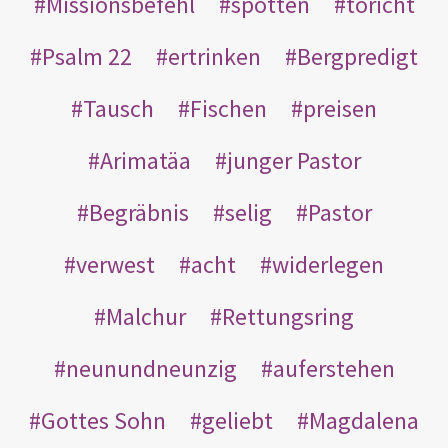
Missionsbefehl
spotten
töricht
Psalm 22
ertrinken
Bergpredigt
Tausch
Fischen
preisen
Arimatäa
junger Pastor
Begräbnis
selig
Pastor
verwest
acht
widerlegen
Malchur
Rettungsring
neunundneunzig
auferstehen
Gottes Sohn
geliebt
Magdalena