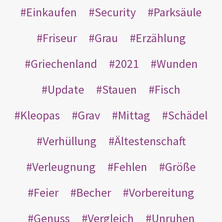
Einkaufen
Security
Parksäule
Friseur
Grau
Erzählung
Griechenland
2021
Wunden
Update
Stauen
Fisch
Kleopas
Grav
Mittag
Schädel
Verhüllung
Ältestenschaft
Verleugnung
Fehlen
Größe
Feier
Becher
Vorbereitung
Genuss
Vergleich
Unruhen