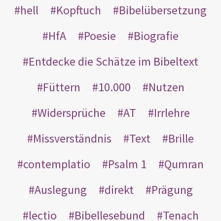
hell
Kopftuch
Bibelübersetzung
HfA
Poesie
Biografie
Entdecke die Schätze im Bibeltext
Füttern
10.000
Nutzen
Widersprüche
AT
Irrlehre
Missverständnis
Text
Brille
contemplatio
Psalm 1
Qumran
Auslegung
direkt
Prägung
lectio
Bibellesebund
Tenach