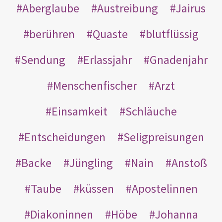
Aberglaube
Austreibung
Jairus
berühren
Quaste
blutflüssig
Sendung
Erlassjahr
Gnadenjahr
Menschenfischer
Arzt
Einsamkeit
Schläuche
Entscheidungen
Seligpreisungen
Backe
Jüngling
Nain
Anstoß
Taube
küssen
Apostelinnen
Diakoninnen
Höbe
Johanna