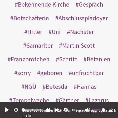
Bekennende Kirche
Gespräch
Botschafterin
Abschlussplädoyer
Hitler
Uni
Nächster
Samariter
Martin Scott
Franzbrötchen
Schritt
Betanien
sorry
geboren
unfruchtbar
NGÜ
Betesda
Hannas
Tempelwache
Gärtner
Lazarus
00:00
NewsPod: Sommer 2026 – Sommerpause, App-Updates &
Gottes
Bote
Nikodemus
Play
Restart
Rewind
Forward
Settings
Mute
Do
mehr