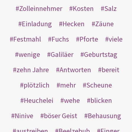
Zolleinnehmer
Kosten
Salz
Einladung
Hecken
Zäune
Festmahl
Fuchs
Pforte
viele
wenige
Galiläer
Geburtstag
zehn Jahre
Antworten
bereit
plötzlich
mehr
Scheune
Heuchelei
wehe
blicken
Ninive
böser Geist
Behausung
austreiben
Beelzebub
Finger