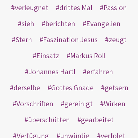
verleugnet
drittes Mal
Passion
sieh
berichten
Evangelien
Stern
Faszination Jesus
zeugt
Einsatz
Markus Roll
Johannes Hartl
erfahren
derselbe
Gottes Gnade
getsern
Vorschriften
gereinigt
Wirken
überschütten
gearbeitet
Verfügung
unwürdig
verfolgt