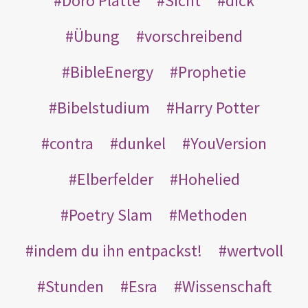
Doro Platte
Sicht
dick
Übung
vorschreibend
BibleEnergy
Prophetie
Bibelstudium
Harry Potter
contra
dunkel
YouVersion
Elberfelder
Hohelied
Poetry Slam
Methoden
indem du ihn entpackst!
wertvoll
Stunden
Esra
Wissenschaft