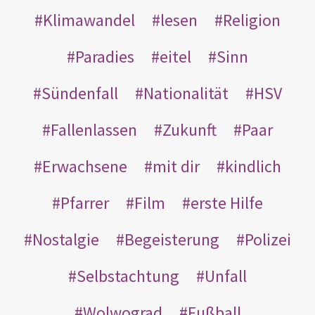
Klimawandel
lesen
Religion
Paradies
eitel
Sinn
Sündenfall
Nationalität
HSV
Fallenlassen
Zukunft
Paar
Erwachsene
mit dir
kindlich
Pfarrer
Film
erste Hilfe
Nostalgie
Begeisterung
Polizei
Selbstachtung
Unfall
Wolwograd
Fußball