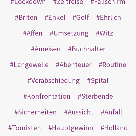
Lockdown
Zeitreise
Fallschirm
Briten
Enkel
Golf
Ehrlich
Affen
Umsetzung
Witz
Ameisen
Buchhalter
Langeweile
Abenteuer
Routine
Verabschiedung
Spital
Konfrontation
Sterbende
Sicherheiten
Aussicht
Anfall
Touristen
Hauptgewinn
Holland