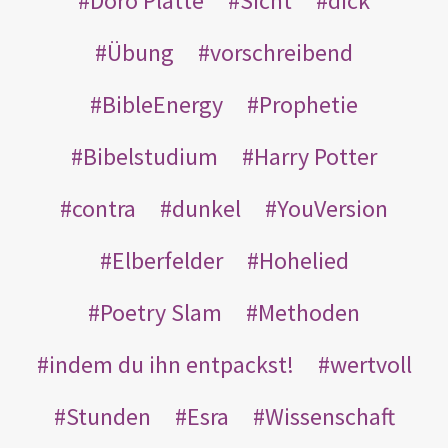
Doro Platte
Sicht
dick
Übung
vorschreibend
BibleEnergy
Prophetie
Bibelstudium
Harry Potter
contra
dunkel
YouVersion
Elberfelder
Hohelied
Poetry Slam
Methoden
indem du ihn entpackst!
wertvoll
Stunden
Esra
Wissenschaft