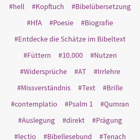
hell
Kopftuch
Bibelübersetzung
HfA
Poesie
Biografie
Entdecke die Schätze im Bibeltext
Füttern
10.000
Nutzen
Widersprüche
AT
Irrlehre
Missverständnis
Text
Brille
contemplatio
Psalm 1
Qumran
Auslegung
direkt
Prägung
lectio
Bibellesebund
Tenach