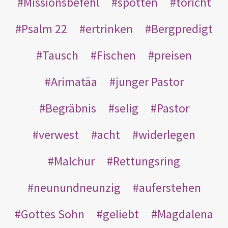
Missionsbefehl
spotten
töricht
Psalm 22
ertrinken
Bergpredigt
Tausch
Fischen
preisen
Arimatäa
junger Pastor
Begräbnis
selig
Pastor
verwest
acht
widerlegen
Malchur
Rettungsring
neunundneunzig
auferstehen
Gottes Sohn
geliebt
Magdalena