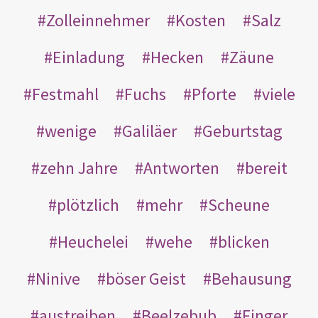
Zolleinnehmer
Kosten
Salz
Einladung
Hecken
Zäune
Festmahl
Fuchs
Pforte
viele
wenige
Galiläer
Geburtstag
zehn Jahre
Antworten
bereit
plötzlich
mehr
Scheune
Heuchelei
wehe
blicken
Ninive
böser Geist
Behausung
austreiben
Beelzebub
Finger