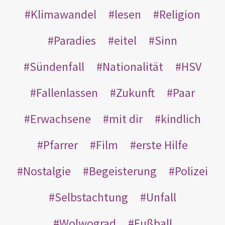
Klimawandel
lesen
Religion
Paradies
eitel
Sinn
Sündenfall
Nationalität
HSV
Fallenlassen
Zukunft
Paar
Erwachsene
mit dir
kindlich
Pfarrer
Film
erste Hilfe
Nostalgie
Begeisterung
Polizei
Selbstachtung
Unfall
Wolwograd
Fußball