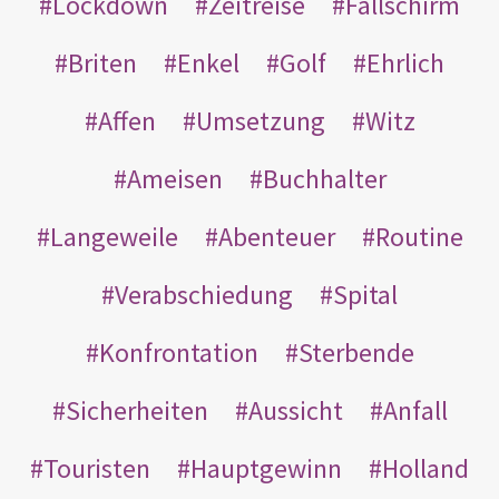
Lockdown
Zeitreise
Fallschirm
Briten
Enkel
Golf
Ehrlich
Affen
Umsetzung
Witz
Ameisen
Buchhalter
Langeweile
Abenteuer
Routine
Verabschiedung
Spital
Konfrontation
Sterbende
Sicherheiten
Aussicht
Anfall
Touristen
Hauptgewinn
Holland