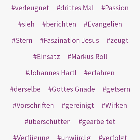
verleugnet
drittes Mal
Passion
sieh
berichten
Evangelien
Stern
Faszination Jesus
zeugt
Einsatz
Markus Roll
Johannes Hartl
erfahren
derselbe
Gottes Gnade
getsern
Vorschriften
gereinigt
Wirken
überschütten
gearbeitet
Verfügung
unwürdig
verfolgt