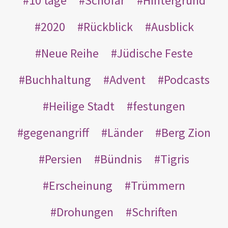
10 tage
Schofar
Hintergrund
2020
Rückblick
Ausblick
Neue Reihe
Jüdische Feste
Buchhaltung
Advent
Podcasts
Heilige Stadt
festungen
gegenangriff
Länder
Berg Zion
Persien
Bündnis
Tigris
Erscheinung
Trümmern
Drohungen
Schriften