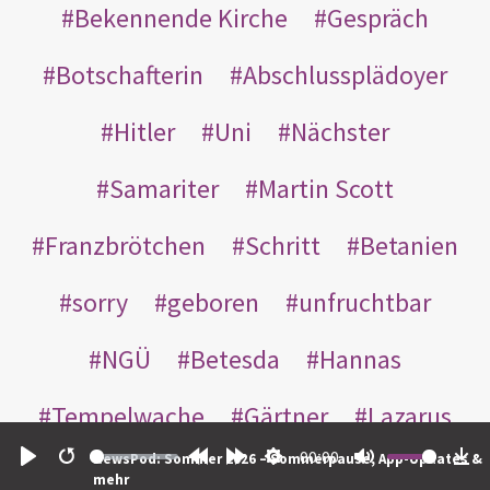
Bekennende Kirche
Gespräch
Botschafterin
Abschlussplädoyer
Hitler
Uni
Nächster
Samariter
Martin Scott
Franzbrötchen
Schritt
Betanien
sorry
geboren
unfruchtbar
NGÜ
Betesda
Hannas
Tempelwache
Gärtner
Lazarus
00:00
NewsPod: Sommer 2026 – Sommerpause, App-Updates &
Gottes
Bote
Nikodemus
Play
Restart
Rewind
Forward
Settings
Mute
Do
mehr