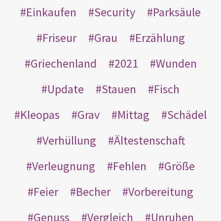
Einkaufen
Security
Parksäule
Friseur
Grau
Erzählung
Griechenland
2021
Wunden
Update
Stauen
Fisch
Kleopas
Grav
Mittag
Schädel
Verhüllung
Ältestenschaft
Verleugnung
Fehlen
Größe
Feier
Becher
Vorbereitung
Genuss
Vergleich
Unruhen