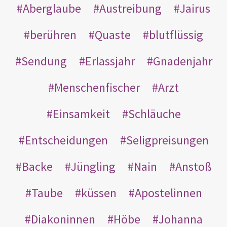
Aberglaube
Austreibung
Jairus
berühren
Quaste
blutflüssig
Sendung
Erlassjahr
Gnadenjahr
Menschenfischer
Arzt
Einsamkeit
Schläuche
Entscheidungen
Seligpreisungen
Backe
Jüngling
Nain
Anstoß
Taube
küssen
Apostelinnen
Diakoninnen
Höbe
Johanna