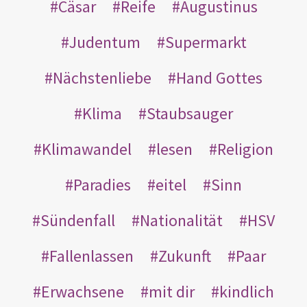
Cäsar
Reife
Augustinus
Judentum
Supermarkt
Nächstenliebe
Hand Gottes
Klima
Staubsauger
Klimawandel
lesen
Religion
Paradies
eitel
Sinn
Sündenfall
Nationalität
HSV
Fallenlassen
Zukunft
Paar
Erwachsene
mit dir
kindlich