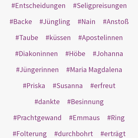
Entscheidungen
Seligpreisungen
Backe
Jüngling
Nain
Anstoß
Taube
küssen
Apostelinnen
Diakoninnen
Höbe
Johanna
Jüngerinnen
Maria Magdalena
Priska
Susanna
erfreut
dankte
Besinnung
Prachtgewand
Emmaus
Ring
Folterung
durchbohrt
erträgt