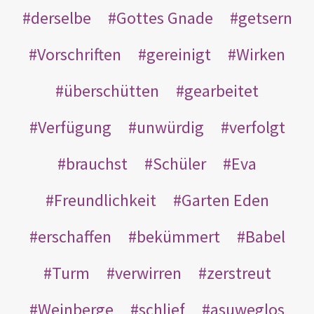
derselbe
Gottes Gnade
getsern
Vorschriften
gereinigt
Wirken
überschütten
gearbeitet
Verfügung
unwürdig
verfolgt
brauchst
Schüler
Eva
Freundlichkeit
Garten Eden
erschaffen
bekümmert
Babel
Turm
verwirren
zerstreut
Weinberge
schlief
asuweglos