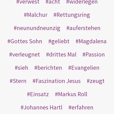
verwest
acht
widerlegen
Malchur
Rettungsring
neunundneunzig
auferstehen
Gottes Sohn
geliebt
Magdalena
verleugnet
drittes Mal
Passion
sieh
berichten
Evangelien
Stern
Faszination Jesus
zeugt
Einsatz
Markus Roll
Johannes Hartl
erfahren