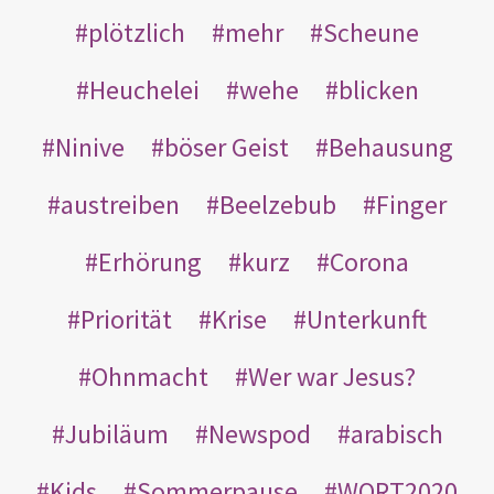
plötzlich
mehr
Scheune
Heuchelei
wehe
blicken
Ninive
böser Geist
Behausung
austreiben
Beelzebub
Finger
Erhörung
kurz
Corona
Priorität
Krise
Unterkunft
Ohnmacht
Wer war Jesus?
Jubiläum
Newspod
arabisch
Kids
Sommerpause
WORT2020