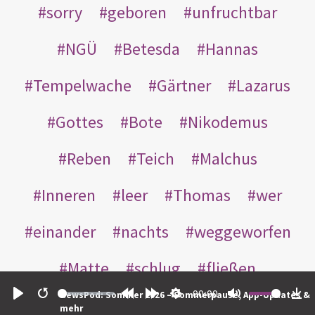
sorry
geboren
unfruchtbar
NGÜ
Betesda
Hannas
Tempelwache
Gärtner
Lazarus
Gottes
Bote
Nikodemus
Reben
Teich
Malchus
Inneren
leer
Thomas
wer
einander
nachts
weggeworfen
Matte
schlug
fließen
00:00
NewsPod: Sommer 2026 – Sommerpause, App-Updates &
Rabbuni
Martha
Opferlamm
Play
Restart
Rewind
Forward
Settings
Mute
Do
mehr