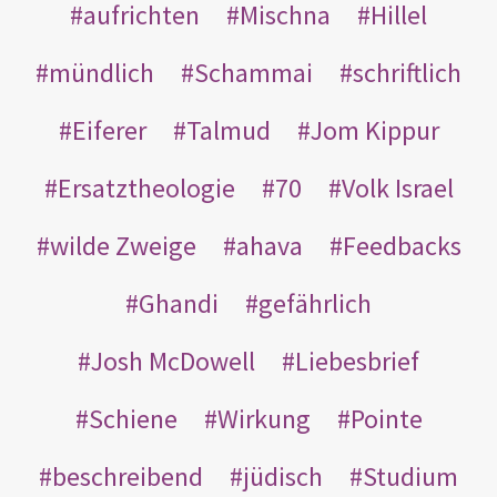
aufrichten
Mischna
Hillel
mündlich
Schammai
schriftlich
Eiferer
Talmud
Jom Kippur
Ersatztheologie
70
Volk Israel
wilde Zweige
ahava
Feedbacks
Ghandi
gefährlich
Josh McDowell
Liebesbrief
Schiene
Wirkung
Pointe
beschreibend
jüdisch
Studium