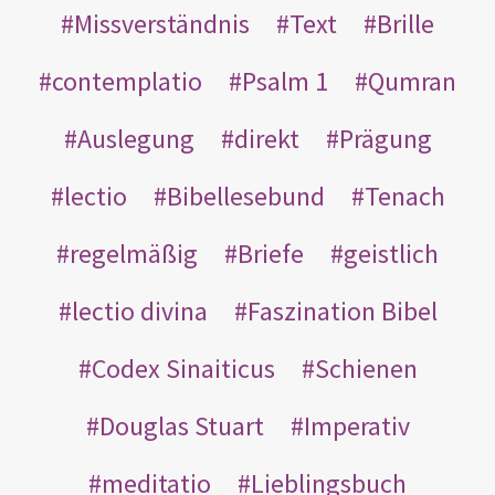
Missverständnis
Text
Brille
contemplatio
Psalm 1
Qumran
Auslegung
direkt
Prägung
lectio
Bibellesebund
Tenach
regelmäßig
Briefe
geistlich
lectio divina
Faszination Bibel
Codex Sinaiticus
Schienen
Douglas Stuart
Imperativ
meditatio
Lieblingsbuch