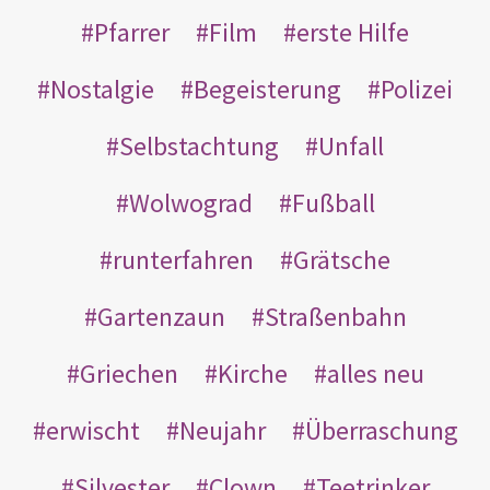
Pfarrer
Film
erste Hilfe
Nostalgie
Begeisterung
Polizei
Selbstachtung
Unfall
Wolwograd
Fußball
runterfahren
Grätsche
Gartenzaun
Straßenbahn
Griechen
Kirche
alles neu
erwischt
Neujahr
Überraschung
Silvester
Clown
Teetrinker