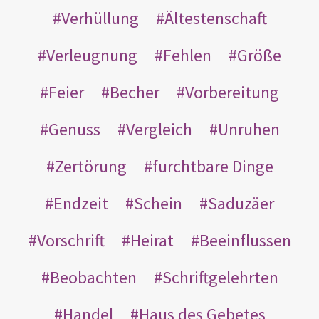
Verhüllung
Ältestenschaft
Verleugnung
Fehlen
Größe
Feier
Becher
Vorbereitung
Genuss
Vergleich
Unruhen
Zertörung
furchtbare Dinge
Endzeit
Schein
Saduzäer
Vorschrift
Heirat
Beeinflussen
Beobachten
Schriftgelehrten
Handel
Haus des Gebetes