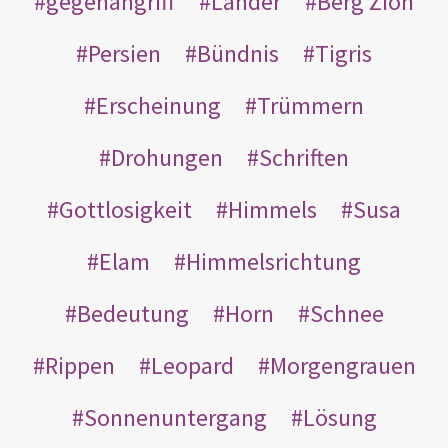
gegenangriff
Länder
Berg Zion
Persien
Bündnis
Tigris
Erscheinung
Trümmern
Drohungen
Schriften
Gottlosigkeit
Himmels
Susa
Elam
Himmelsrichtung
Bedeutung
Horn
Schnee
Rippen
Leopard
Morgengrauen
Sonnenuntergang
Lösung