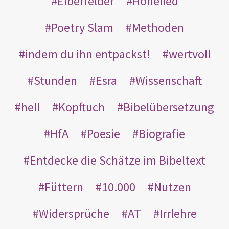
Elberfelder
Hohelied
Poetry Slam
Methoden
indem du ihn entpackst!
wertvoll
Stunden
Esra
Wissenschaft
hell
Kopftuch
Bibelübersetzung
HfA
Poesie
Biografie
Entdecke die Schätze im Bibeltext
Füttern
10.000
Nutzen
Widersprüche
AT
Irrlehre