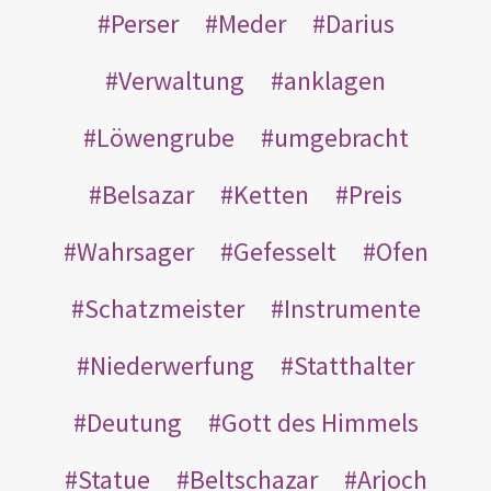
Perser
Meder
Darius
Verwaltung
anklagen
Löwengrube
umgebracht
Belsazar
Ketten
Preis
Wahrsager
Gefesselt
Ofen
Schatzmeister
Instrumente
Niederwerfung
Statthalter
Deutung
Gott des Himmels
Statue
Beltschazar
Arjoch