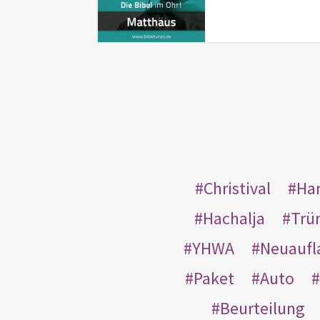
Christival
Ha
Hachalja
Trü
YHWA
Neuaufl
Paket
Auto
Beurteilung