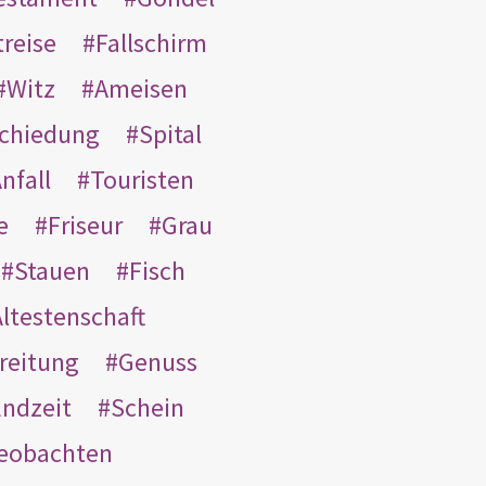
treise
Fallschirm
Witz
Ameisen
schiedung
Spital
nfall
Touristen
e
Friseur
Grau
Stauen
Fisch
ltestenschaft
reitung
Genuss
ndzeit
Schein
eobachten