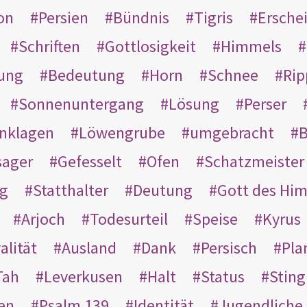
on
Persien
Bündnis
Tigris
Ersche
Schriften
Gottlosigkeit
Himmels
ung
Bedeutung
Horn
Schnee
Rip
Sonnenuntergang
Lösung
Perser
nklagen
Löwengrube
umgebracht
B
ager
Gefesselt
Ofen
Schatzmeister
g
Statthalter
Deutung
Gott des Hi
Arjoch
Todesurteil
Speise
Kyrus
alität
Ausland
Dank
Persisch
Pla
Tah
Leverkusen
Halt
Status
Sting
en
Psalm 139
Identität
Jugendliche