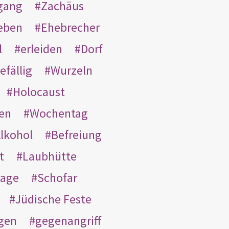
gang
Zachäus
eben
Ehebrecher
l
erleiden
Dorf
efällig
Wurzeln
Holocaust
en
Wochentag
lkohol
Befreiung
t
Laubhütte
tage
Schofar
Jüdische Feste
gen
gegenangriff