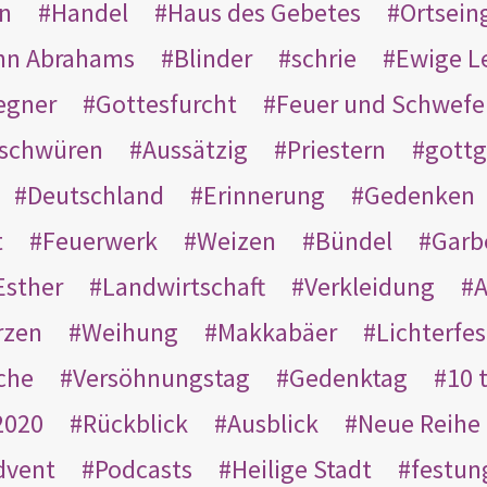
en
Handel
Haus des Gebetes
Ortsein
hn Abrahams
Blinder
schrie
Ewige L
egner
Gottesfurcht
Feuer und Schwefe
schwüren
Aussätzig
Priestern
gottg
Deutschland
Erinnerung
Gedenken
t
Feuerwerk
Weizen
Bündel
Garb
Esther
Landwirtschaft
Verkleidung
A
rzen
Weihung
Makkabäer
Lichterfes
che
Versöhnungstag
Gedenktag
10 
2020
Rückblick
Ausblick
Neue Reihe
dvent
Podcasts
Heilige Stadt
festun