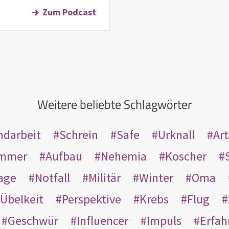
Zum Podcast
Weitere beliebte Schlagwörter
ndarbeit
Schrein
Safe
Urknall
Ar
mmer
Aufbau
Nehemia
Koscher
age
Notfall
Militär
Winter
Oma
Übelkeit
Perspektive
Krebs
Flug
Geschwür
Influencer
Impuls
Erfah