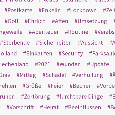
Postkarte
Enkelin
Lockdown
Zei
Golf
Ehrlich
Affen
Umsetzung
ngeweile
Abenteuer
Routine
Verab
Sterbende
Sicherheiten
Aussicht
A
olland
Einkaufen
Security
Parksäul
riechenland
2021
Wunden
Update
Grav
Mittag
Schädel
Verhüllung
Ä
Fehlen
Größe
Feier
Becher
Vorbe
ruhen
Zertörung
furchtbare Dinge
E
r
Vorschrift
Heirat
Beeinflussen
B