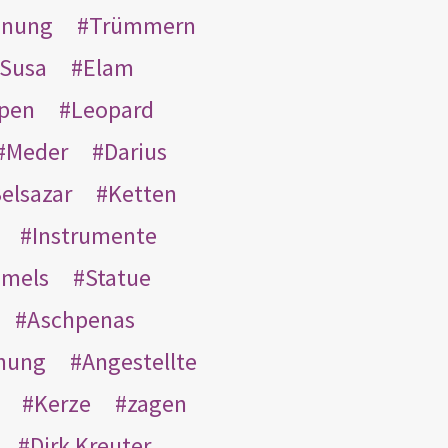
inung
Trümmern
Susa
Elam
pen
Leopard
Meder
Darius
elsazar
Ketten
Instrumente
mmels
Statue
Aschpenas
nung
Angestellte
Kerze
zagen
Dirk Kreuter