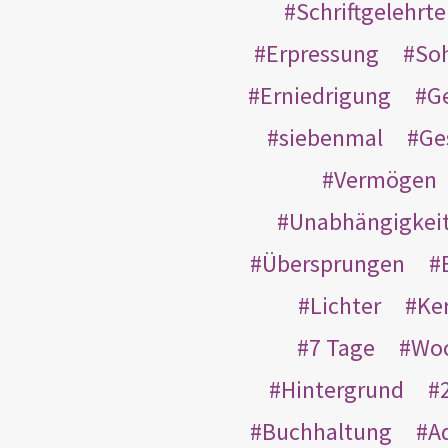
Schriftgelehrt
Erpressung
So
Erniedrigung
G
siebenmal
Ge
Vermögen
Unabhängigkei
Übersprungen
Lichter
Ke
7 Tage
Wo
Hintergrund
Buchhaltung
A