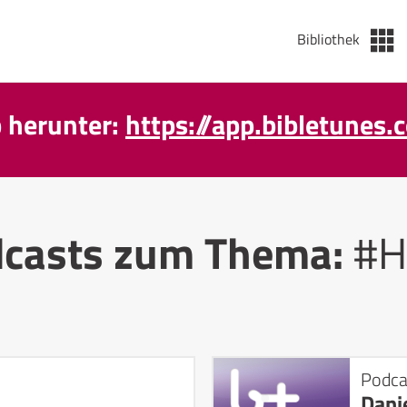
Bibliothek
p herunter:
https://app.bibletunes.
casts zum Thema:
#H
Podca
Dani