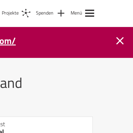
Projekte
Spenden
Menü
com/
and
st
el