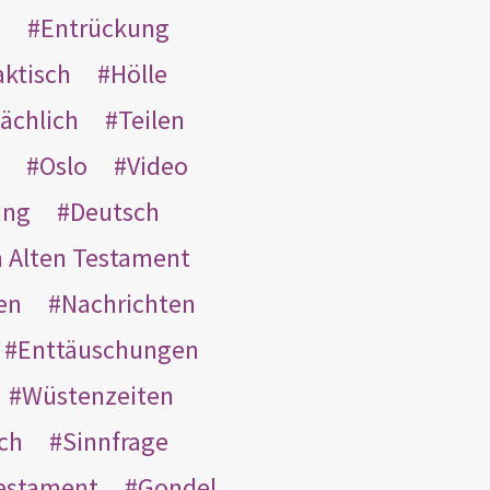
s
Entrückung
aktisch
Hölle
ächlich
Teilen
Oslo
Video
ung
Deutsch
m Alten Testament
en
Nachrichten
Enttäuschungen
Wüstenzeiten
ach
Sinnfrage
Testament
Gondel