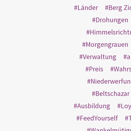
Länder
Berg Zi
Drohungen
Himmelsricht
Morgengrauen
Verwaltung
a
Preis
Wahrs
Niederwerfun
Beltschazar
Ausbildung
Loy
FeedYourself
Wankelmütig