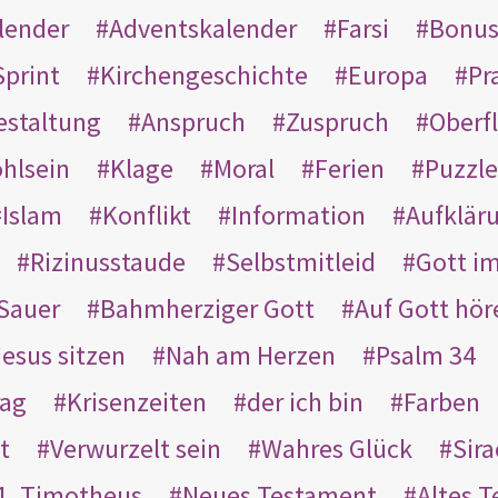
lender
Adventskalender
Farsi
Bonu
Sprint
Kirchengeschichte
Europa
Pr
estaltung
Anspruch
Zuspruch
Oberfl
hlsein
Klage
Moral
Ferien
Puzzle
Islam
Konflikt
Information
Aufklär
Rizinusstaude
Selbstmitleid
Gott i
Sauer
Bahmherziger Gott
Auf Gott hör
Jesus sitzen
Nah am Herzen
Psalm 34
rag
Krisenzeiten
der ich bin
Farben
t
Verwurzelt sein
Wahres Glück
Sir
1. Timotheus
Neues Testament
Altes 