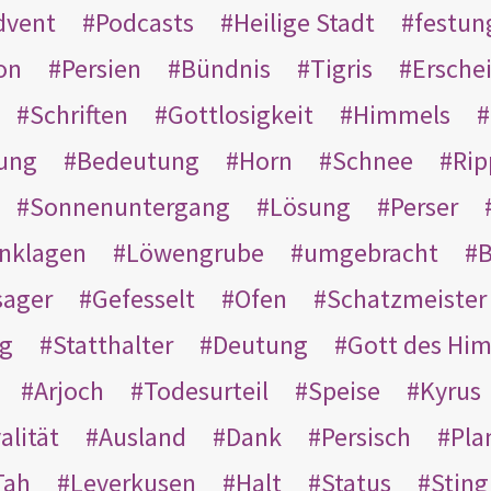
dvent
Podcasts
Heilige Stadt
festun
on
Persien
Bündnis
Tigris
Ersche
Schriften
Gottlosigkeit
Himmels
ung
Bedeutung
Horn
Schnee
Rip
Sonnenuntergang
Lösung
Perser
nklagen
Löwengrube
umgebracht
B
ager
Gefesselt
Ofen
Schatzmeister
g
Statthalter
Deutung
Gott des Hi
Arjoch
Todesurteil
Speise
Kyrus
alität
Ausland
Dank
Persisch
Pla
Tah
Leverkusen
Halt
Status
Sting