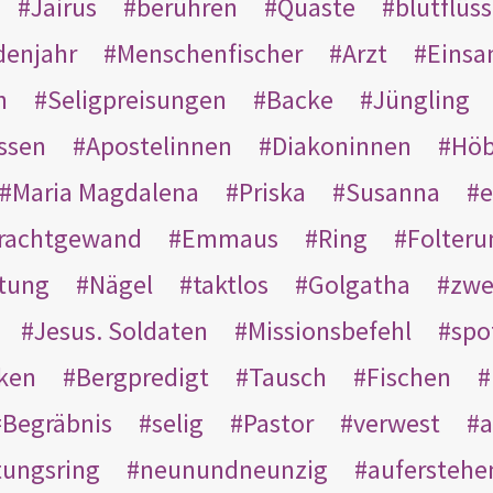
Jairus
berühren
Quaste
blutflüss
enjahr
Menschenfischer
Arzt
Einsa
n
Seligpreisungen
Backe
Jüngling
ssen
Apostelinnen
Diakoninnen
Hö
Maria Magdalena
Priska
Susanna
e
rachtgewand
Emmaus
Ring
Folteru
htung
Nägel
taktlos
Golgatha
zwe
Jesus. Soldaten
Missionsbefehl
spo
nken
Bergpredigt
Tausch
Fischen
Begräbnis
selig
Pastor
verwest
a
tungsring
neunundneunzig
auferstehe