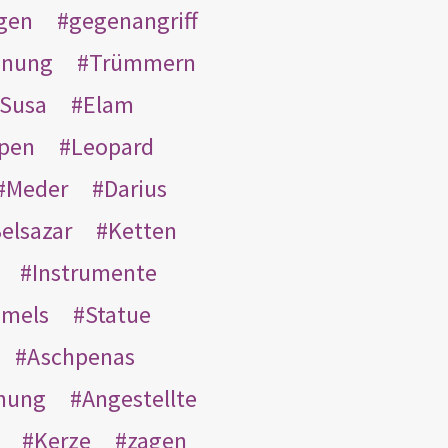
gen
gegenangriff
inung
Trümmern
Susa
Elam
pen
Leopard
Meder
Darius
elsazar
Ketten
Instrumente
mmels
Statue
Aschpenas
nung
Angestellte
Kerze
zagen