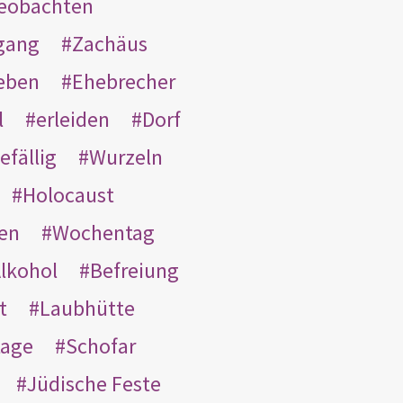
eobachten
gang
Zachäus
eben
Ehebrecher
l
erleiden
Dorf
efällig
Wurzeln
Holocaust
en
Wochentag
lkohol
Befreiung
t
Laubhütte
tage
Schofar
Jüdische Feste