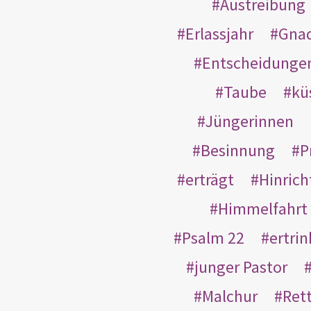
Austreibung
Erlassjahr
Gnad
Entscheidunge
Taube
kü
Jüngerinnen
Besinnung
P
erträgt
Hinric
Himmelfahrt
Psalm 22
ertri
junger Pastor
Malchur
Ret