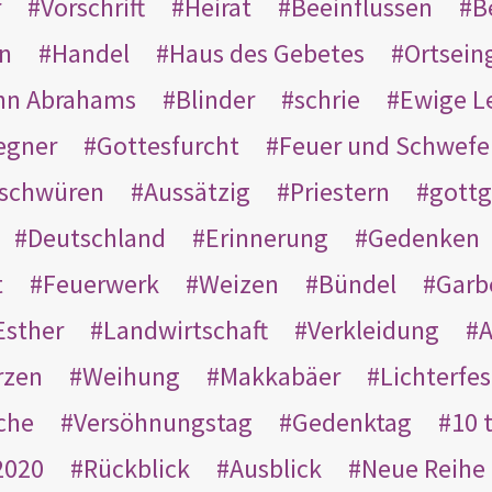
r
Vorschrift
Heirat
Beeinflussen
B
en
Handel
Haus des Gebetes
Ortsein
hn Abrahams
Blinder
schrie
Ewige L
egner
Gottesfurcht
Feuer und Schwefe
schwüren
Aussätzig
Priestern
gottg
Deutschland
Erinnerung
Gedenken
t
Feuerwerk
Weizen
Bündel
Garb
Esther
Landwirtschaft
Verkleidung
A
rzen
Weihung
Makkabäer
Lichterfes
che
Versöhnungstag
Gedenktag
10 
2020
Rückblick
Ausblick
Neue Reihe