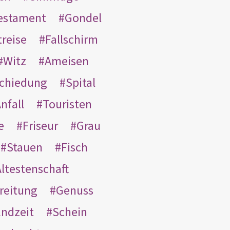
Testament
Gondel
treise
Fallschirm
Witz
Ameisen
schiedung
Spital
nfall
Touristen
e
Friseur
Grau
Stauen
Fisch
ltestenschaft
reitung
Genuss
ndzeit
Schein