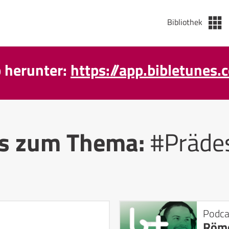
Bibliothek
p herunter:
https://app.bibletunes.
ts zum Thema:
#Prädes
Podca
Röme