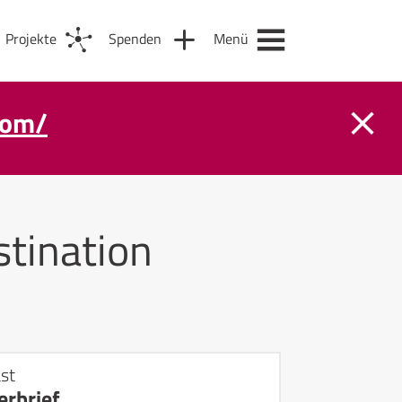
Projekte
Spenden
Menü
com/
tination
st
rbrief