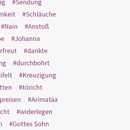
ig
Sendung
mkeit
Schläuche
Nain
Anstoß
be
Johanna
rfreut
dankte
ng
durchbohrt
ifelt
Kreuzigung
tten
töricht
preisen
Arimatäa
cht
widerlegen
n
Gottes Sohn