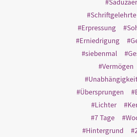
Saduzäe
Schriftgelehrt
Erpressung
So
Erniedrigung
G
siebenmal
Ge
Vermögen
Unabhängigkei
Übersprungen
Lichter
Ke
7 Tage
Wo
Hintergrund