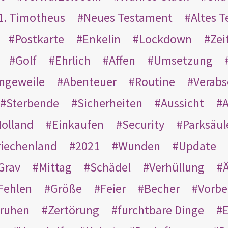
1. Timotheus
Neues Testament
Altes 
Postkarte
Enkelin
Lockdown
Zei
Golf
Ehrlich
Affen
Umsetzung
ngeweile
Abenteuer
Routine
Verab
Sterbende
Sicherheiten
Aussicht
A
olland
Einkaufen
Security
Parksäul
riechenland
2021
Wunden
Update
Grav
Mittag
Schädel
Verhüllung
Ä
Fehlen
Größe
Feier
Becher
Vorbe
ruhen
Zertörung
furchtbare Dinge
E