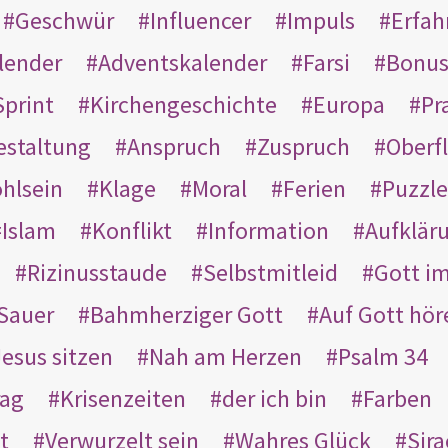
Geschwür
Influencer
Impuls
Erfah
lender
Adventskalender
Farsi
Bonu
Sprint
Kirchengeschichte
Europa
Pr
estaltung
Anspruch
Zuspruch
Oberfl
hlsein
Klage
Moral
Ferien
Puzzle
Islam
Konflikt
Information
Aufklär
Rizinusstaude
Selbstmitleid
Gott i
Sauer
Bahmherziger Gott
Auf Gott hör
Jesus sitzen
Nah am Herzen
Psalm 34
rag
Krisenzeiten
der ich bin
Farben
t
Verwurzelt sein
Wahres Glück
Sir