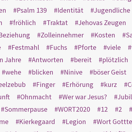
en
Psalm 139
Identität
Jugendliche
n
fröhlich
Traktat
Jehovas Zeugen
Beziehung
Zolleinnehmer
Kosten
Sa
e
Festmahl
Fuchs
Pforte
viele
n Jahre
Antworten
bereit
plötzlich
wehe
blicken
Ninive
böser Geist
eelzebub
Finger
Erhörung
kurz
C
unft
Ohnmacht
Wer war Jesus?
Jubi
Sommerpause
WORT2020
12
2
ame
Kierkegaard
Legion
Wort Gottt