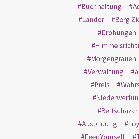
Buchhaltung
A
Länder
Berg Zi
Drohungen
Himmelsricht
Morgengrauen
Verwaltung
a
Preis
Wahrs
Niederwerfun
Beltschazar
Ausbildung
Loy
FeedYourself