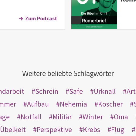
Zum Podcast
Weitere beliebte Schlagwörter
ndarbeit
Schrein
Safe
Urknall
Ar
mmer
Aufbau
Nehemia
Koscher
age
Notfall
Militär
Winter
Oma
Übelkeit
Perspektive
Krebs
Flug