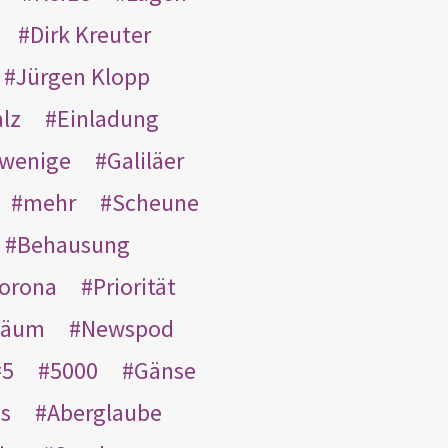
Dirk Kreuter
Jürgen Klopp
lz
Einladung
wenige
Galiläer
mehr
Scheune
Behausung
orona
Priorität
läum
Newspod
5
5000
Gänse
es
Aberglaube