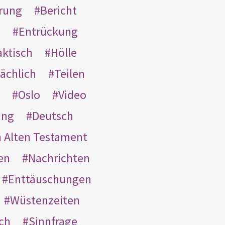
rung
Bericht
s
Entrückung
aktisch
Hölle
ächlich
Teilen
Oslo
Video
ung
Deutsch
m Alten Testament
en
Nachrichten
Enttäuschungen
Wüstenzeiten
ach
Sinnfrage