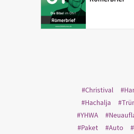
Christival
Ha
Hachalja
Trü
YHWA
Neuaufl
Paket
Auto