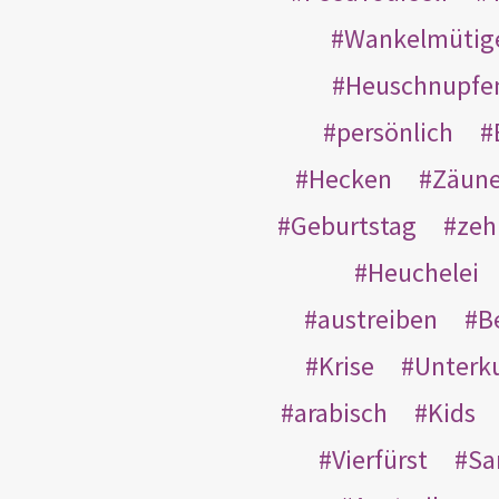
Wankelmütig
Heuschnupfe
persönlich
Hecken
Zäun
Geburtstag
zeh
Heuchelei
austreiben
B
Krise
Unterk
arabisch
Kids
Vierfürst
S