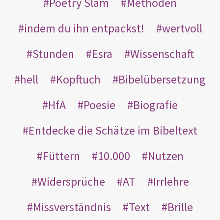
Poetry Slam
Methoden
indem du ihn entpackst!
wertvoll
Stunden
Esra
Wissenschaft
hell
Kopftuch
Bibelübersetzung
HfA
Poesie
Biografie
Entdecke die Schätze im Bibeltext
Füttern
10.000
Nutzen
Widersprüche
AT
Irrlehre
Missverständnis
Text
Brille