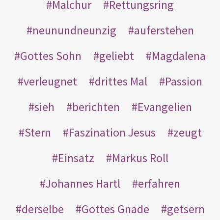
Malchur
Rettungsring
neunundneunzig
auferstehen
Gottes Sohn
geliebt
Magdalena
verleugnet
drittes Mal
Passion
sieh
berichten
Evangelien
Stern
Faszination Jesus
zeugt
Einsatz
Markus Roll
Johannes Hartl
erfahren
derselbe
Gottes Gnade
getsern