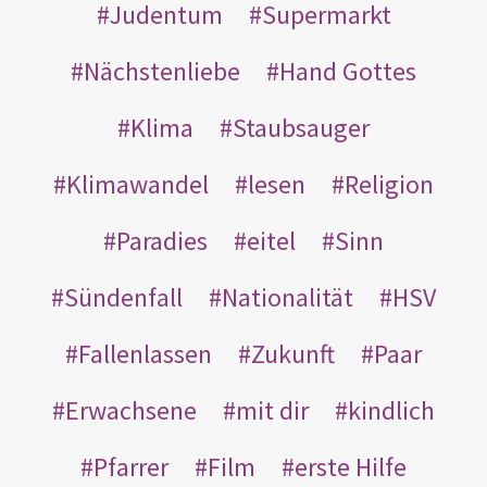
Judentum
Supermarkt
Nächstenliebe
Hand Gottes
Klima
Staubsauger
Klimawandel
lesen
Religion
Paradies
eitel
Sinn
Sündenfall
Nationalität
HSV
Fallenlassen
Zukunft
Paar
Erwachsene
mit dir
kindlich
Pfarrer
Film
erste Hilfe