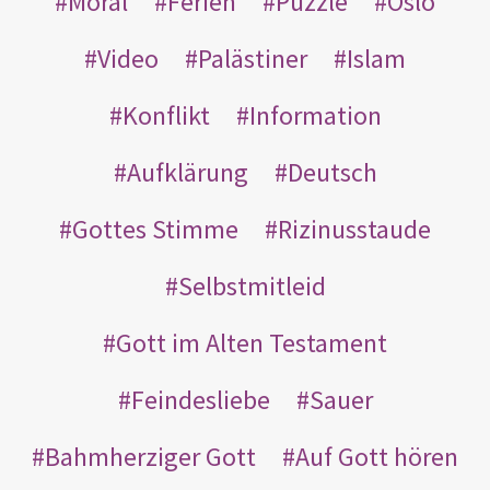
Moral
Ferien
Puzzle
Oslo
Video
Palästiner
Islam
Konflikt
Information
Aufklärung
Deutsch
Gottes Stimme
Rizinusstaude
Selbstmitleid
Gott im Alten Testament
Feindesliebe
Sauer
Bahmherziger Gott
Auf Gott hören