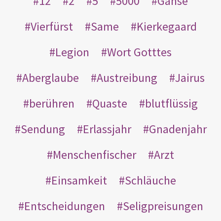
12
2
5
5000
Gänse
Vierfürst
Same
Kierkegaard
Legion
Wort Gotttes
Aberglaube
Austreibung
Jairus
berühren
Quaste
blutflüssig
Sendung
Erlassjahr
Gnadenjahr
Menschenfischer
Arzt
Einsamkeit
Schläuche
Entscheidungen
Seligpreisungen