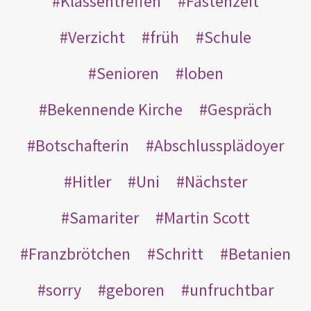
Klassentreffen
Fastenzeit
Verzicht
früh
Schule
Senioren
loben
Bekennende Kirche
Gespräch
Botschafterin
Abschlussplädoyer
Hitler
Uni
Nächster
Samariter
Martin Scott
Franzbrötchen
Schritt
Betanien
sorry
geboren
unfruchtbar