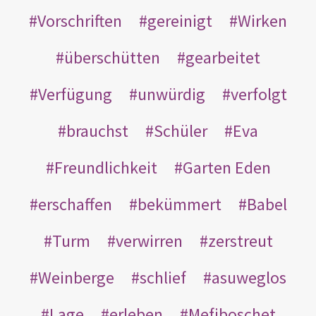
Vorschriften
gereinigt
Wirken
überschütten
gearbeitet
Verfügung
unwürdig
verfolgt
brauchst
Schüler
Eva
Freundlichkeit
Garten Eden
erschaffen
bekümmert
Babel
Turm
verwirren
zerstreut
Weinberge
schlief
asuweglos
Lage
erleben
Mefiboschet