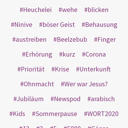
Heuchelei
wehe
blicken
Ninive
böser Geist
Behausung
austreiben
Beelzebub
Finger
Erhörung
kurz
Corona
Priorität
Krise
Unterkunft
Ohnmacht
Wer war Jesus?
Jubiläum
Newspod
arabisch
Kids
Sommerpause
WORT2020