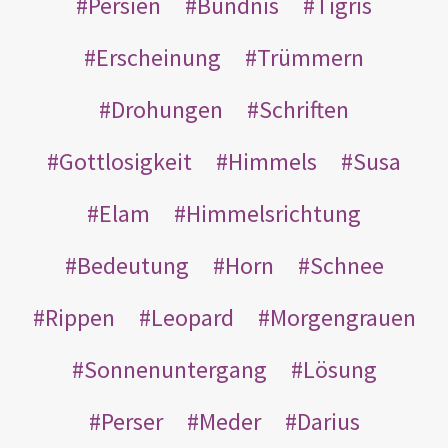
Persien
Bündnis
Tigris
Erscheinung
Trümmern
Drohungen
Schriften
Gottlosigkeit
Himmels
Susa
Elam
Himmelsrichtung
Bedeutung
Horn
Schnee
Rippen
Leopard
Morgengrauen
Sonnenuntergang
Lösung
Perser
Meder
Darius