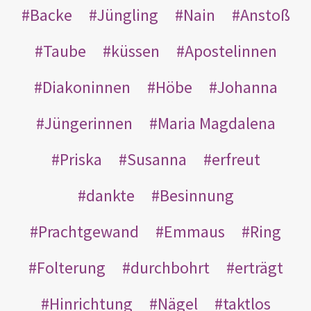
Backe
Jüngling
Nain
Anstoß
Taube
küssen
Apostelinnen
Diakoninnen
Höbe
Johanna
Jüngerinnen
Maria Magdalena
Priska
Susanna
erfreut
dankte
Besinnung
Prachtgewand
Emmaus
Ring
Folterung
durchbohrt
erträgt
Hinrichtung
Nägel
taktlos