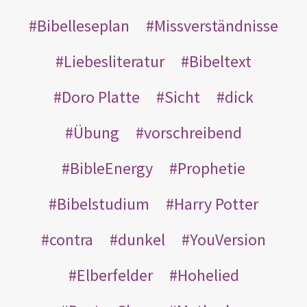
Bibelleseplan
Missverständnisse
Liebesliteratur
Bibeltext
Doro Platte
Sicht
dick
Übung
vorschreibend
BibleEnergy
Prophetie
Bibelstudium
Harry Potter
contra
dunkel
YouVersion
Elberfelder
Hohelied