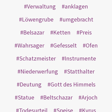
Verwaltung
anklagen
Löwengrube
umgebracht
Belsazar
Ketten
Preis
Wahrsager
Gefesselt
Ofen
Schatzmeister
Instrumente
Niederwerfung
Statthalter
Deutung
Gott des Himmels
Statue
Beltschazar
Arjoch
Todesurteil
Speise
Kyrus