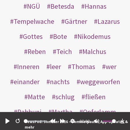
NGÜ
Betesda
Hannas
Tempelwache
Gärtner
Lazarus
Gottes
Bote
Nikodemus
Reben
Teich
Malchus
Inneren
leer
Thomas
wer
einander
nachts
weggeworfen
Matte
schlug
fließen
Rabbuni
Martha
Opferlamm
00:00
NewsPod: Sommer 2026 – Sommerpause, App-Updates &
gewaschen
gegeben
jüdischen
Play
Restart
Rewind
Forward
Settings
Mute
Do
mehr