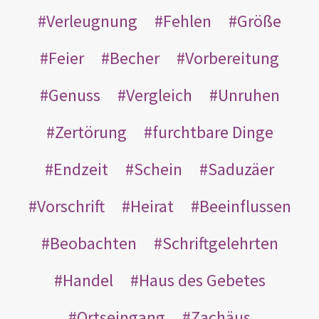
Verleugnung
Fehlen
Größe
Feier
Becher
Vorbereitung
Genuss
Vergleich
Unruhen
Zertörung
furchtbare Dinge
Endzeit
Schein
Saduzäer
Vorschrift
Heirat
Beeinflussen
Beobachten
Schriftgelehrten
Handel
Haus des Gebetes
Ortseingang
Zachäus