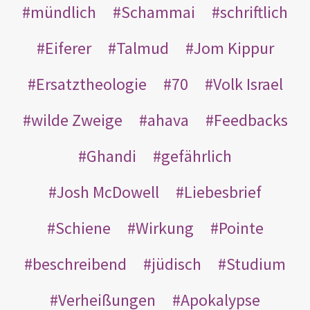
mündlich
Schammai
schriftlich
Eiferer
Talmud
Jom Kippur
Ersatztheologie
70
Volk Israel
wilde Zweige
ahava
Feedbacks
Ghandi
gefährlich
Josh McDowell
Liebesbrief
Schiene
Wirkung
Pointe
beschreibend
jüdisch
Studium
Verheißungen
Apokalypse