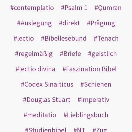
contemplatio
Psalm 1
Qumran
Auslegung
direkt
Prägung
lectio
Bibellesebund
Tenach
regelmäßig
Briefe
geistlich
lectio divina
Faszination Bibel
Codex Sinaiticus
Schienen
Douglas Stuart
Imperativ
meditatio
Lieblingsbuch
Studienbibel
NT
Zug