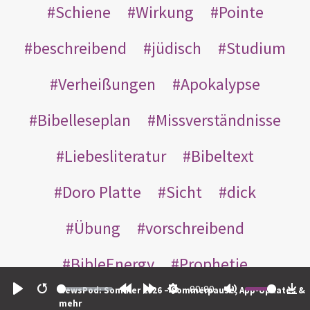
Schiene
Wirkung
Pointe
beschreibend
jüdisch
Studium
Verheißungen
Apokalypse
Bibelleseplan
Missverständnisse
Liebesliteratur
Bibeltext
Doro Platte
Sicht
dick
Übung
vorschreibend
BibleEnergy
Prophetie
00:00
NewsPod: Sommer 2026 – Sommerpause, App-Updates &
Bibelstudium
Harry Potter
Play
Restart
Rewind
Forward
Settings
Mute
Do
mehr