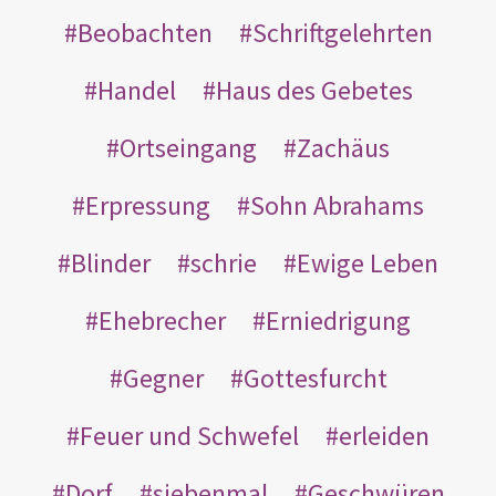
Beobachten
Schriftgelehrten
Handel
Haus des Gebetes
Ortseingang
Zachäus
Erpressung
Sohn Abrahams
Blinder
schrie
Ewige Leben
Ehebrecher
Erniedrigung
Gegner
Gottesfurcht
Feuer und Schwefel
erleiden
Dorf
siebenmal
Geschwüren