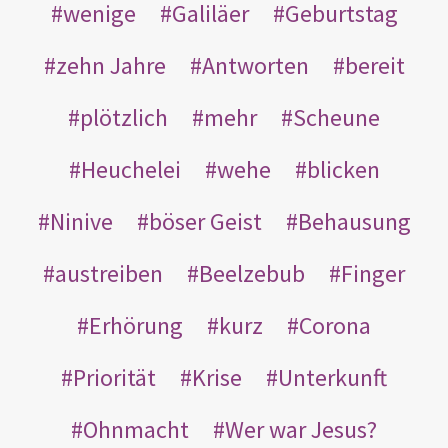
wenige
Galiläer
Geburtstag
zehn Jahre
Antworten
bereit
plötzlich
mehr
Scheune
Heuchelei
wehe
blicken
Ninive
böser Geist
Behausung
austreiben
Beelzebub
Finger
Erhörung
kurz
Corona
Priorität
Krise
Unterkunft
Ohnmacht
Wer war Jesus?