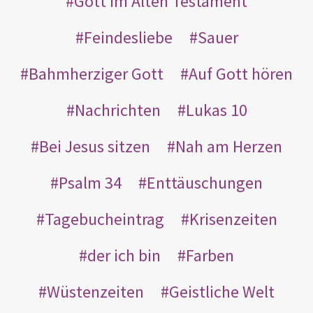
Gott im Alten Testament
Feindesliebe
Sauer
Bahmherziger Gott
Auf Gott hören
Nachrichten
Lukas 10
Bei Jesus sitzen
Nah am Herzen
Psalm 34
Enttäuschungen
Tagebucheintrag
Krisenzeiten
der ich bin
Farben
Wüstenzeiten
Geistliche Welt