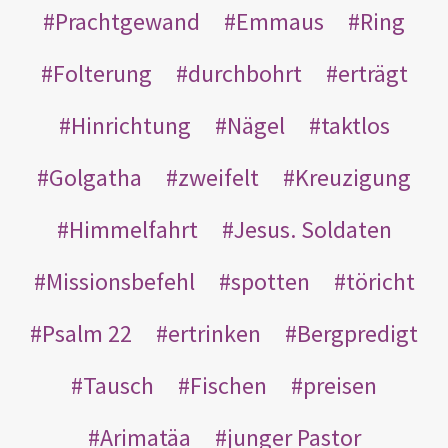
Prachtgewand
Emmaus
Ring
Folterung
durchbohrt
erträgt
Hinrichtung
Nägel
taktlos
Golgatha
zweifelt
Kreuzigung
Himmelfahrt
Jesus. Soldaten
Missionsbefehl
spotten
töricht
Psalm 22
ertrinken
Bergpredigt
Tausch
Fischen
preisen
Arimatäa
junger Pastor