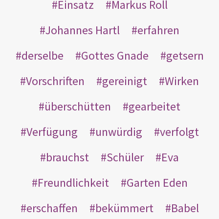
Einsatz
Markus Roll
Johannes Hartl
erfahren
derselbe
Gottes Gnade
getsern
Vorschriften
gereinigt
Wirken
überschütten
gearbeitet
Verfügung
unwürdig
verfolgt
brauchst
Schüler
Eva
Freundlichkeit
Garten Eden
erschaffen
bekümmert
Babel