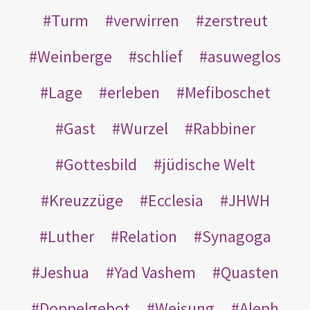
Turm
verwirren
zerstreut
Weinberge
schlief
asuweglos
Lage
erleben
Mefiboschet
Gast
Wurzel
Rabbiner
Gottesbild
jüdische Welt
Kreuzzüge
Ecclesia
JHWH
Luther
Relation
Synagoga
Jeshua
Yad Vashem
Quasten
Doppelgebot
Weisung
Aleph