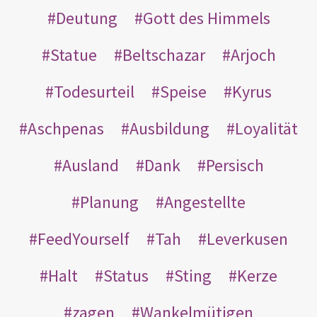
Deutung
Gott des Himmels
Statue
Beltschazar
Arjoch
Todesurteil
Speise
Kyrus
Aschpenas
Ausbildung
Loyalität
Ausland
Dank
Persisch
Planung
Angestellte
FeedYourself
Tah
Leverkusen
Halt
Status
Sting
Kerze
zagen
Wankelmütigen