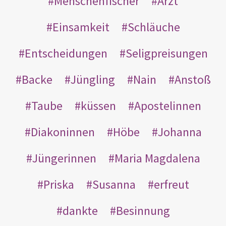
Menschenfischer
Arzt
Einsamkeit
Schläuche
Entscheidungen
Seligpreisungen
Backe
Jüngling
Nain
Anstoß
Taube
küssen
Apostelinnen
Diakoninnen
Höbe
Johanna
Jüngerinnen
Maria Magdalena
Priska
Susanna
erfreut
dankte
Besinnung