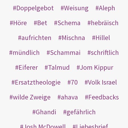
Doppelgebot
Weisung
Aleph
Höre
Bet
Schema
hebräisch
aufrichten
Mischna
Hillel
mündlich
Schammai
schriftlich
Eiferer
Talmud
Jom Kippur
Ersatztheologie
70
Volk Israel
wilde Zweige
ahava
Feedbacks
Ghandi
gefährlich
Josh McDowell
Liebesbrief