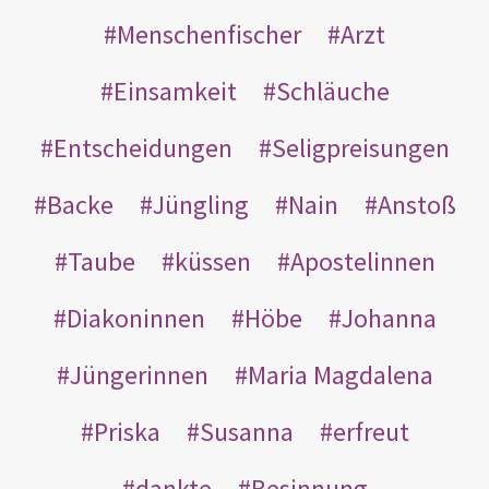
Menschenfischer
Arzt
Einsamkeit
Schläuche
Entscheidungen
Seligpreisungen
Backe
Jüngling
Nain
Anstoß
Taube
küssen
Apostelinnen
Diakoninnen
Höbe
Johanna
Jüngerinnen
Maria Magdalena
Priska
Susanna
erfreut
dankte
Besinnung