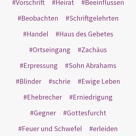
Vorschrift
Heirat
Beeinflussen
Beobachten
Schriftgelehrten
Handel
Haus des Gebetes
Ortseingang
Zachäus
Erpressung
Sohn Abrahams
Blinder
schrie
Ewige Leben
Ehebrecher
Erniedrigung
Gegner
Gottesfurcht
Feuer und Schwefel
erleiden