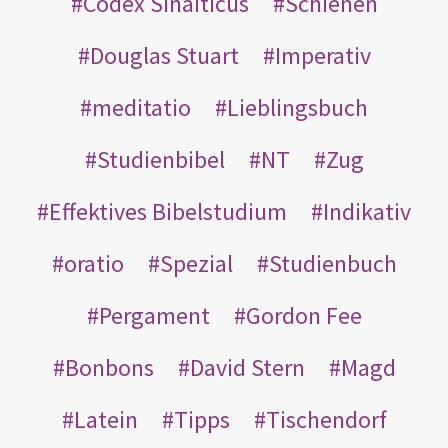
Codex Sinaiticus
Schienen
Douglas Stuart
Imperativ
meditatio
Lieblingsbuch
Studienbibel
NT
Zug
Effektives Bibelstudium
Indikativ
oratio
Spezial
Studienbuch
Pergament
Gordon Fee
Bonbons
David Stern
Magd
Latein
Tipps
Tischendorf