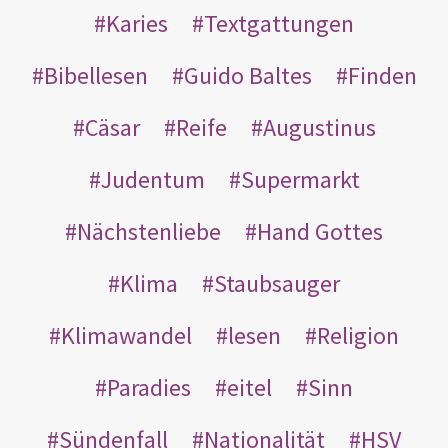
Karies
Textgattungen
Bibellesen
Guido Baltes
Finden
Cäsar
Reife
Augustinus
Judentum
Supermarkt
Nächstenliebe
Hand Gottes
Klima
Staubsauger
Klimawandel
lesen
Religion
Paradies
eitel
Sinn
Sündenfall
Nationalität
HSV