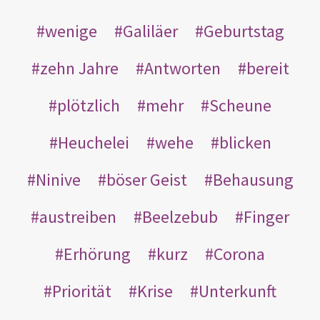
wenige
Galiläer
Geburtstag
zehn Jahre
Antworten
bereit
plötzlich
mehr
Scheune
Heuchelei
wehe
blicken
Ninive
böser Geist
Behausung
austreiben
Beelzebub
Finger
Erhörung
kurz
Corona
Priorität
Krise
Unterkunft