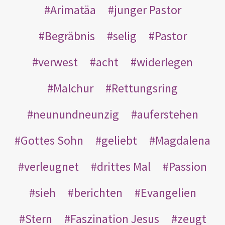
Arimatäa
junger Pastor
Begräbnis
selig
Pastor
verwest
acht
widerlegen
Malchur
Rettungsring
neunundneunzig
auferstehen
Gottes Sohn
geliebt
Magdalena
verleugnet
drittes Mal
Passion
sieh
berichten
Evangelien
Stern
Faszination Jesus
zeugt