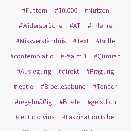
Füttern
10.000
Nutzen
Widersprüche
AT
Irrlehre
Missverständnis
Text
Brille
contemplatio
Psalm 1
Qumran
Auslegung
direkt
Prägung
lectio
Bibellesebund
Tenach
regelmäßig
Briefe
geistlich
lectio divina
Faszination Bibel