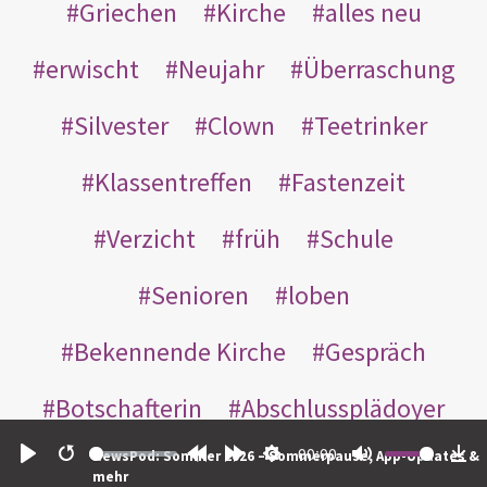
Griechen
Kirche
alles neu
erwischt
Neujahr
Überraschung
Silvester
Clown
Teetrinker
Klassentreffen
Fastenzeit
Verzicht
früh
Schule
Senioren
loben
Bekennende Kirche
Gespräch
Botschafterin
Abschlussplädoyer
00:00
NewsPod: Sommer 2026 – Sommerpause, App-Updates &
Hitler
Uni
Nächster
Play
Restart
Rewind
Forward
Settings
Mute
Do
mehr