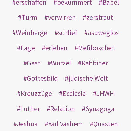
erschaffen
bekümmert
Babel
Turm
verwirren
zerstreut
Weinberge
schlief
asuweglos
Lage
erleben
Mefiboschet
Gast
Wurzel
Rabbiner
Gottesbild
jüdische Welt
Kreuzzüge
Ecclesia
JHWH
Luther
Relation
Synagoga
Jeshua
Yad Vashem
Quasten