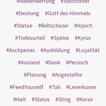
Niederwerfung
Statthalter
Deutung
Gott des Himmels
Statue
Beltschazar
Arjoch
Todesurteil
Speise
Kyrus
Aschpenas
Ausbildung
Loyalität
Ausland
Dank
Persisch
Planung
Angestellte
FeedYourself
Tah
Leverkusen
Halt
Status
Sting
Kerze