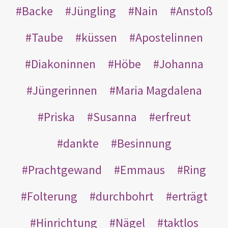
Backe
Jüngling
Nain
Anstoß
Taube
küssen
Apostelinnen
Diakoninnen
Höbe
Johanna
Jüngerinnen
Maria Magdalena
Priska
Susanna
erfreut
dankte
Besinnung
Prachtgewand
Emmaus
Ring
Folterung
durchbohrt
erträgt
Hinrichtung
Nägel
taktlos