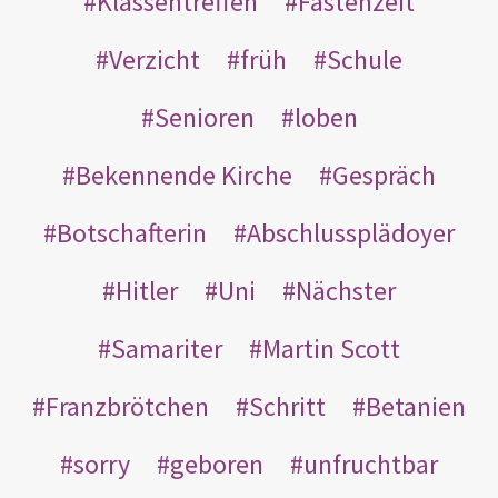
Klassentreffen
Fastenzeit
Verzicht
früh
Schule
Senioren
loben
Bekennende Kirche
Gespräch
Botschafterin
Abschlussplädoyer
Hitler
Uni
Nächster
Samariter
Martin Scott
Franzbrötchen
Schritt
Betanien
sorry
geboren
unfruchtbar