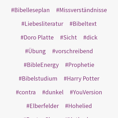
Bibelleseplan
Missverständnisse
Liebesliteratur
Bibeltext
Doro Platte
Sicht
dick
Übung
vorschreibend
BibleEnergy
Prophetie
Bibelstudium
Harry Potter
contra
dunkel
YouVersion
Elberfelder
Hohelied