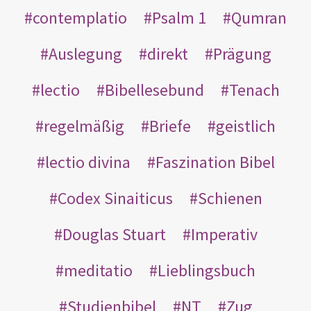
contemplatio
Psalm 1
Qumran
Auslegung
direkt
Prägung
lectio
Bibellesebund
Tenach
regelmäßig
Briefe
geistlich
lectio divina
Faszination Bibel
Codex Sinaiticus
Schienen
Douglas Stuart
Imperativ
meditatio
Lieblingsbuch
Studienbibel
NT
Zug