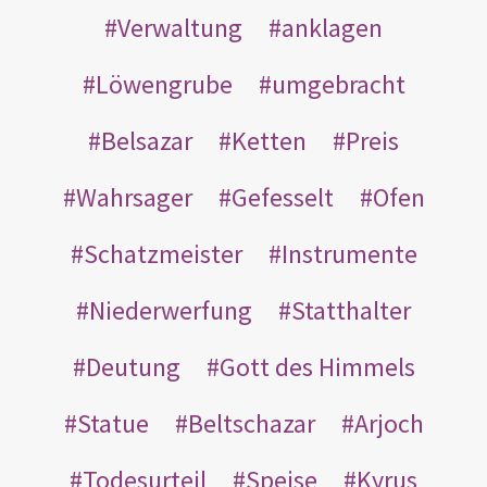
Verwaltung
anklagen
Löwengrube
umgebracht
Belsazar
Ketten
Preis
Wahrsager
Gefesselt
Ofen
Schatzmeister
Instrumente
Niederwerfung
Statthalter
Deutung
Gott des Himmels
Statue
Beltschazar
Arjoch
Todesurteil
Speise
Kyrus