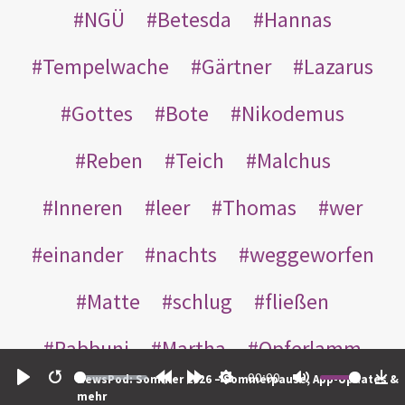
NGÜ
Betesda
Hannas
Tempelwache
Gärtner
Lazarus
Gottes
Bote
Nikodemus
Reben
Teich
Malchus
Inneren
leer
Thomas
wer
einander
nachts
weggeworfen
Matte
schlug
fließen
Rabbuni
Martha
Opferlamm
00:00
NewsPod: Sommer 2026 – Sommerpause, App-Updates &
gewaschen
gegeben
jüdischen
Play
Restart
Rewind
Forward
Settings
Mute
Do
mehr