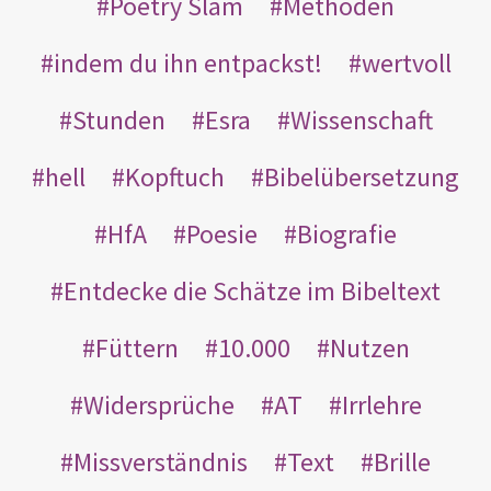
Poetry Slam
Methoden
indem du ihn entpackst!
wertvoll
Stunden
Esra
Wissenschaft
hell
Kopftuch
Bibelübersetzung
HfA
Poesie
Biografie
Entdecke die Schätze im Bibeltext
Füttern
10.000
Nutzen
Widersprüche
AT
Irrlehre
Missverständnis
Text
Brille