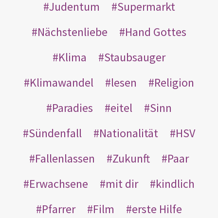
Judentum
Supermarkt
Nächstenliebe
Hand Gottes
Klima
Staubsauger
Klimawandel
lesen
Religion
Paradies
eitel
Sinn
Sündenfall
Nationalität
HSV
Fallenlassen
Zukunft
Paar
Erwachsene
mit dir
kindlich
Pfarrer
Film
erste Hilfe