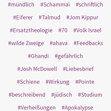
mündlich
Schammai
schriftlich
Eiferer
Talmud
Jom Kippur
Ersatztheologie
70
Volk Israel
wilde Zweige
ahava
Feedbacks
Ghandi
gefährlich
Josh McDowell
Liebesbrief
Schiene
Wirkung
Pointe
beschreibend
jüdisch
Studium
Verheißungen
Apokalypse