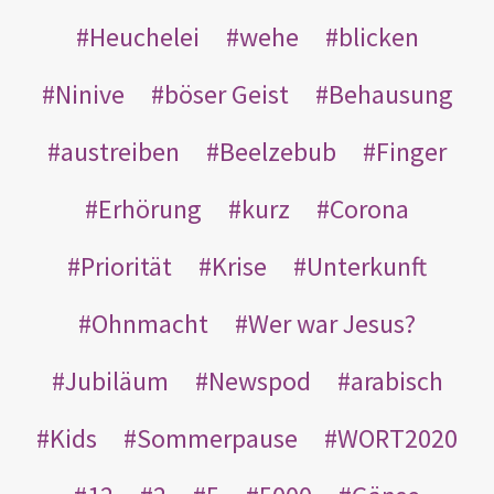
Heuchelei
wehe
blicken
Ninive
böser Geist
Behausung
austreiben
Beelzebub
Finger
Erhörung
kurz
Corona
Priorität
Krise
Unterkunft
Ohnmacht
Wer war Jesus?
Jubiläum
Newspod
arabisch
Kids
Sommerpause
WORT2020