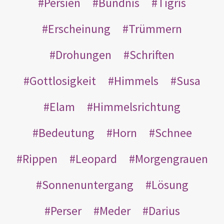
Persien
Bündnis
Tigris
Erscheinung
Trümmern
Drohungen
Schriften
Gottlosigkeit
Himmels
Susa
Elam
Himmelsrichtung
Bedeutung
Horn
Schnee
Rippen
Leopard
Morgengrauen
Sonnenuntergang
Lösung
Perser
Meder
Darius