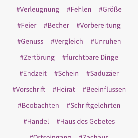
Verleugnung
Fehlen
Größe
Feier
Becher
Vorbereitung
Genuss
Vergleich
Unruhen
Zertörung
furchtbare Dinge
Endzeit
Schein
Saduzäer
Vorschrift
Heirat
Beeinflussen
Beobachten
Schriftgelehrten
Handel
Haus des Gebetes
Ortseingang
Zachäus