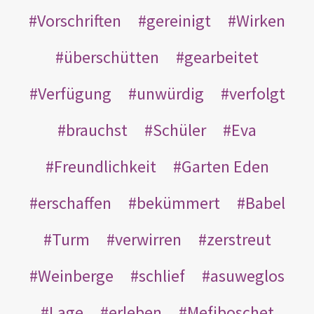
Vorschriften
gereinigt
Wirken
überschütten
gearbeitet
Verfügung
unwürdig
verfolgt
brauchst
Schüler
Eva
Freundlichkeit
Garten Eden
erschaffen
bekümmert
Babel
Turm
verwirren
zerstreut
Weinberge
schlief
asuweglos
Lage
erleben
Mefiboschet