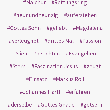
Malchur
Rettungsring
neunundneunzig
auferstehen
Gottes Sohn
geliebt
Magdalena
verleugnet
drittes Mal
Passion
sieh
berichten
Evangelien
Stern
Faszination Jesus
zeugt
Einsatz
Markus Roll
Johannes Hartl
erfahren
derselbe
Gottes Gnade
getsern