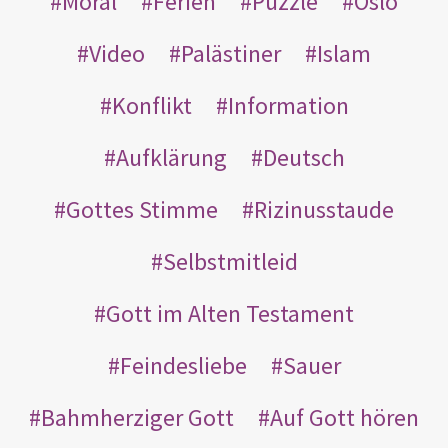
Moral
Ferien
Puzzle
Oslo
Video
Palästiner
Islam
Konflikt
Information
Aufklärung
Deutsch
Gottes Stimme
Rizinusstaude
Selbstmitleid
Gott im Alten Testament
Feindesliebe
Sauer
Bahmherziger Gott
Auf Gott hören