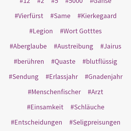
12
2
5
5000
Gänse
Vierfürst
Same
Kierkegaard
Legion
Wort Gotttes
Aberglaube
Austreibung
Jairus
berühren
Quaste
blutflüssig
Sendung
Erlassjahr
Gnadenjahr
Menschenfischer
Arzt
Einsamkeit
Schläuche
Entscheidungen
Seligpreisungen