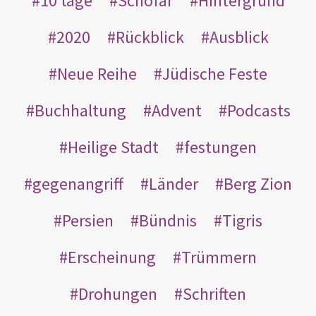
10 tage
Schofar
Hintergrund
2020
Rückblick
Ausblick
Neue Reihe
Jüdische Feste
Buchhaltung
Advent
Podcasts
Heilige Stadt
festungen
gegenangriff
Länder
Berg Zion
Persien
Bündnis
Tigris
Erscheinung
Trümmern
Drohungen
Schriften