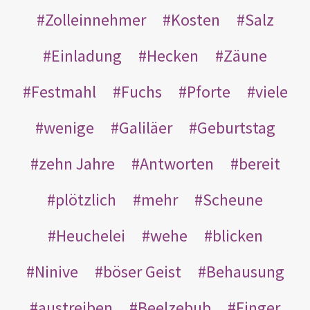
Zolleinnehmer
Kosten
Salz
Einladung
Hecken
Zäune
Festmahl
Fuchs
Pforte
viele
wenige
Galiläer
Geburtstag
zehn Jahre
Antworten
bereit
plötzlich
mehr
Scheune
Heuchelei
wehe
blicken
Ninive
böser Geist
Behausung
austreiben
Beelzebub
Finger