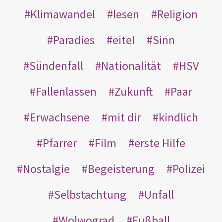
Klimawandel
lesen
Religion
Paradies
eitel
Sinn
Sündenfall
Nationalität
HSV
Fallenlassen
Zukunft
Paar
Erwachsene
mit dir
kindlich
Pfarrer
Film
erste Hilfe
Nostalgie
Begeisterung
Polizei
Selbstachtung
Unfall
Wolwograd
Fußball