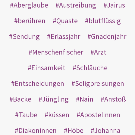
Aberglaube
Austreibung
Jairus
berühren
Quaste
blutflüssig
Sendung
Erlassjahr
Gnadenjahr
Menschenfischer
Arzt
Einsamkeit
Schläuche
Entscheidungen
Seligpreisungen
Backe
Jüngling
Nain
Anstoß
Taube
küssen
Apostelinnen
Diakoninnen
Höbe
Johanna