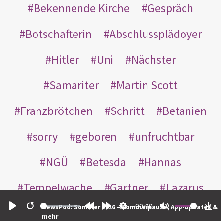
Bekennende Kirche
Gespräch
Botschafterin
Abschlussplädoyer
Hitler
Uni
Nächster
Samariter
Martin Scott
Franzbrötchen
Schritt
Betanien
sorry
geboren
unfruchtbar
NGÜ
Betesda
Hannas
Tempelwache
Gärtner
Lazarus
00:00
NewsPod: Sommer 2026 – Sommerpause, App-Updates &
Gottes
Bote
Nikodemus
Play
Restart
Rewind
Forward
Settings
Mute
Do
mehr