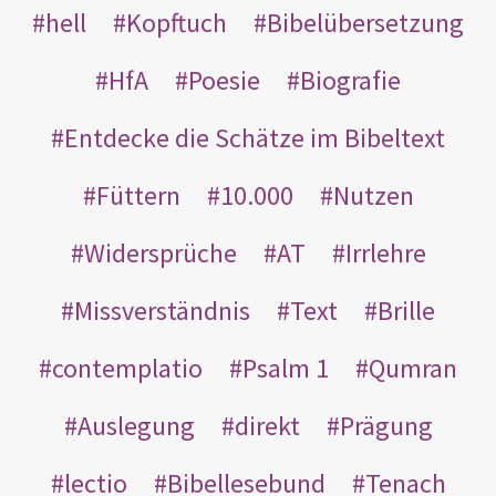
hell
Kopftuch
Bibelübersetzung
HfA
Poesie
Biografie
Entdecke die Schätze im Bibeltext
Füttern
10.000
Nutzen
Widersprüche
AT
Irrlehre
Missverständnis
Text
Brille
contemplatio
Psalm 1
Qumran
Auslegung
direkt
Prägung
lectio
Bibellesebund
Tenach