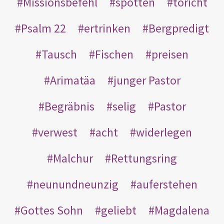
Missionsbefehl
spotten
töricht
Psalm 22
ertrinken
Bergpredigt
Tausch
Fischen
preisen
Arimatäa
junger Pastor
Begräbnis
selig
Pastor
verwest
acht
widerlegen
Malchur
Rettungsring
neunundneunzig
auferstehen
Gottes Sohn
geliebt
Magdalena