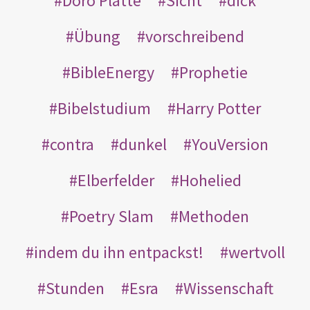
Doro Platte
Sicht
dick
Übung
vorschreibend
BibleEnergy
Prophetie
Bibelstudium
Harry Potter
contra
dunkel
YouVersion
Elberfelder
Hohelied
Poetry Slam
Methoden
indem du ihn entpackst!
wertvoll
Stunden
Esra
Wissenschaft