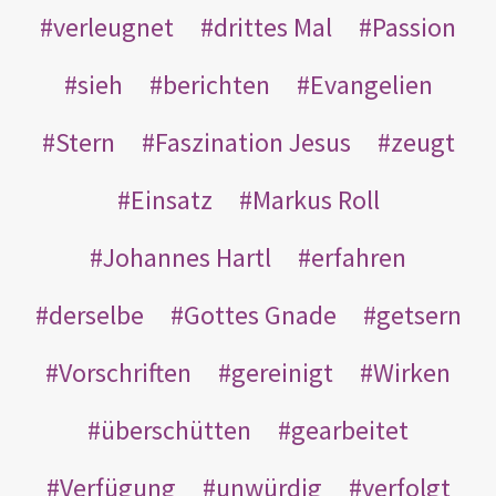
verleugnet
drittes Mal
Passion
sieh
berichten
Evangelien
Stern
Faszination Jesus
zeugt
Einsatz
Markus Roll
Johannes Hartl
erfahren
derselbe
Gottes Gnade
getsern
Vorschriften
gereinigt
Wirken
überschütten
gearbeitet
Verfügung
unwürdig
verfolgt