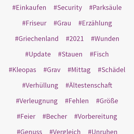
Einkaufen
Security
Parksäule
Friseur
Grau
Erzählung
Griechenland
2021
Wunden
Update
Stauen
Fisch
Kleopas
Grav
Mittag
Schädel
Verhüllung
Ältestenschaft
Verleugnung
Fehlen
Größe
Feier
Becher
Vorbereitung
Genuss
Vergleich
Unruhen