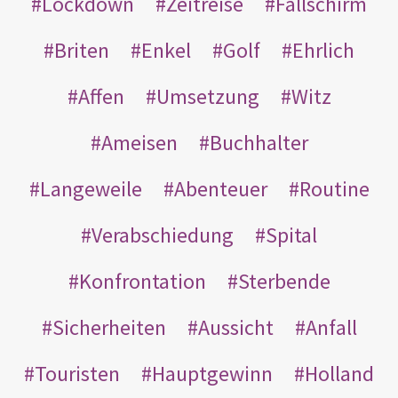
Lockdown
Zeitreise
Fallschirm
Briten
Enkel
Golf
Ehrlich
Affen
Umsetzung
Witz
Ameisen
Buchhalter
Langeweile
Abenteuer
Routine
Verabschiedung
Spital
Konfrontation
Sterbende
Sicherheiten
Aussicht
Anfall
Touristen
Hauptgewinn
Holland