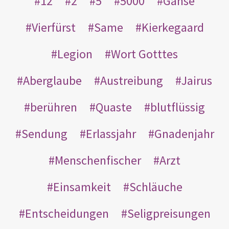
12
2
5
5000
Gänse
Vierfürst
Same
Kierkegaard
Legion
Wort Gotttes
Aberglaube
Austreibung
Jairus
berühren
Quaste
blutflüssig
Sendung
Erlassjahr
Gnadenjahr
Menschenfischer
Arzt
Einsamkeit
Schläuche
Entscheidungen
Seligpreisungen