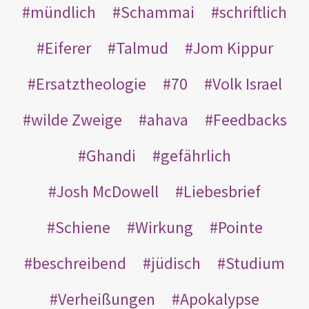
mündlich
Schammai
schriftlich
Eiferer
Talmud
Jom Kippur
Ersatztheologie
70
Volk Israel
wilde Zweige
ahava
Feedbacks
Ghandi
gefährlich
Josh McDowell
Liebesbrief
Schiene
Wirkung
Pointe
beschreibend
jüdisch
Studium
Verheißungen
Apokalypse