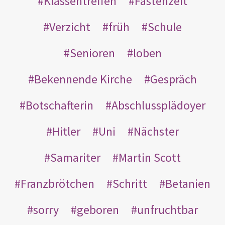
Klassentreffen
Fastenzeit
Verzicht
früh
Schule
Senioren
loben
Bekennende Kirche
Gespräch
Botschafterin
Abschlussplädoyer
Hitler
Uni
Nächster
Samariter
Martin Scott
Franzbrötchen
Schritt
Betanien
sorry
geboren
unfruchtbar