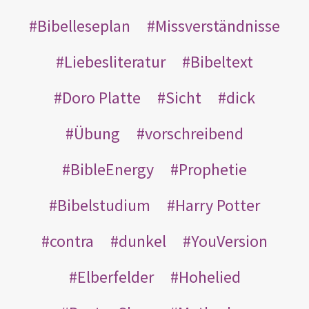
Bibelleseplan
Missverständnisse
Liebesliteratur
Bibeltext
Doro Platte
Sicht
dick
Übung
vorschreibend
BibleEnergy
Prophetie
Bibelstudium
Harry Potter
contra
dunkel
YouVersion
Elberfelder
Hohelied