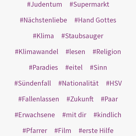
Judentum
Supermarkt
Nächstenliebe
Hand Gottes
Klima
Staubsauger
Klimawandel
lesen
Religion
Paradies
eitel
Sinn
Sündenfall
Nationalität
HSV
Fallenlassen
Zukunft
Paar
Erwachsene
mit dir
kindlich
Pfarrer
Film
erste Hilfe