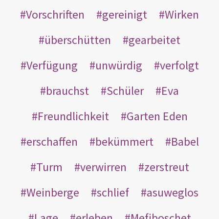
Vorschriften
gereinigt
Wirken
überschütten
gearbeitet
Verfügung
unwürdig
verfolgt
brauchst
Schüler
Eva
Freundlichkeit
Garten Eden
erschaffen
bekümmert
Babel
Turm
verwirren
zerstreut
Weinberge
schlief
asuweglos
Lage
erleben
Mefiboschet