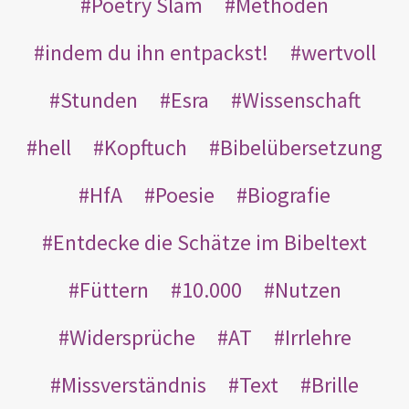
Poetry Slam
Methoden
indem du ihn entpackst!
wertvoll
Stunden
Esra
Wissenschaft
hell
Kopftuch
Bibelübersetzung
HfA
Poesie
Biografie
Entdecke die Schätze im Bibeltext
Füttern
10.000
Nutzen
Widersprüche
AT
Irrlehre
Missverständnis
Text
Brille