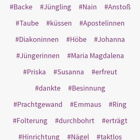
Backe
Jüngling
Nain
Anstoß
Taube
küssen
Apostelinnen
Diakoninnen
Höbe
Johanna
Jüngerinnen
Maria Magdalena
Priska
Susanna
erfreut
dankte
Besinnung
Prachtgewand
Emmaus
Ring
Folterung
durchbohrt
erträgt
Hinrichtung
Nägel
taktlos