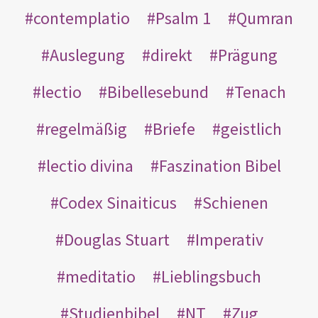
contemplatio
Psalm 1
Qumran
Auslegung
direkt
Prägung
lectio
Bibellesebund
Tenach
regelmäßig
Briefe
geistlich
lectio divina
Faszination Bibel
Codex Sinaiticus
Schienen
Douglas Stuart
Imperativ
meditatio
Lieblingsbuch
Studienbibel
NT
Zug