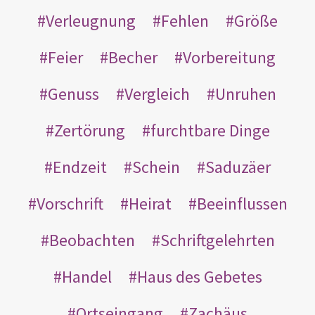
Verleugnung
Fehlen
Größe
Feier
Becher
Vorbereitung
Genuss
Vergleich
Unruhen
Zertörung
furchtbare Dinge
Endzeit
Schein
Saduzäer
Vorschrift
Heirat
Beeinflussen
Beobachten
Schriftgelehrten
Handel
Haus des Gebetes
Ortseingang
Zachäus