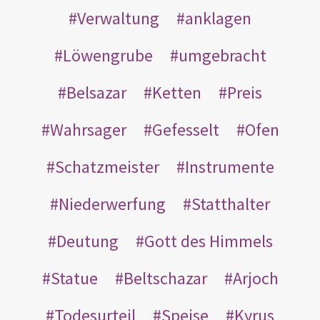
Verwaltung
anklagen
Löwengrube
umgebracht
Belsazar
Ketten
Preis
Wahrsager
Gefesselt
Ofen
Schatzmeister
Instrumente
Niederwerfung
Statthalter
Deutung
Gott des Himmels
Statue
Beltschazar
Arjoch
Todesurteil
Speise
Kyrus