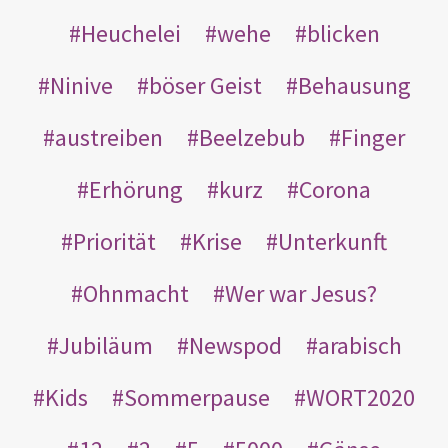
Heuchelei
wehe
blicken
Ninive
böser Geist
Behausung
austreiben
Beelzebub
Finger
Erhörung
kurz
Corona
Priorität
Krise
Unterkunft
Ohnmacht
Wer war Jesus?
Jubiläum
Newspod
arabisch
Kids
Sommerpause
WORT2020