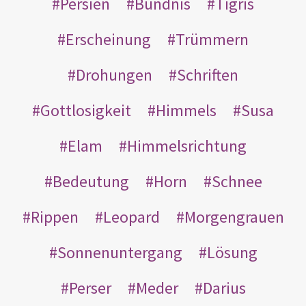
Persien
Bündnis
Tigris
Erscheinung
Trümmern
Drohungen
Schriften
Gottlosigkeit
Himmels
Susa
Elam
Himmelsrichtung
Bedeutung
Horn
Schnee
Rippen
Leopard
Morgengrauen
Sonnenuntergang
Lösung
Perser
Meder
Darius