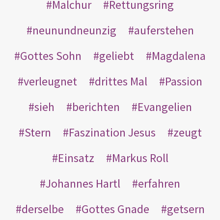
Malchur
Rettungsring
neunundneunzig
auferstehen
Gottes Sohn
geliebt
Magdalena
verleugnet
drittes Mal
Passion
sieh
berichten
Evangelien
Stern
Faszination Jesus
zeugt
Einsatz
Markus Roll
Johannes Hartl
erfahren
derselbe
Gottes Gnade
getsern