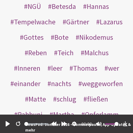
NGÜ
Betesda
Hannas
Tempelwache
Gärtner
Lazarus
Gottes
Bote
Nikodemus
Reben
Teich
Malchus
Inneren
leer
Thomas
wer
einander
nachts
weggeworfen
Matte
schlug
fließen
Rabbuni
Martha
Opferlamm
00:00
NewsPod: Sommer 2026 – Sommerpause, App-Updates &
gewaschen
gegeben
jüdischen
Play
Restart
Rewind
Forward
Settings
Mute
Do
mehr