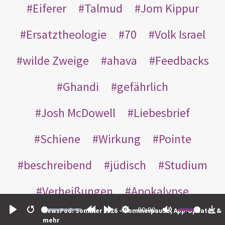
Eiferer
Talmud
Jom Kippur
Ersatztheologie
70
Volk Israel
wilde Zweige
ahava
Feedbacks
Ghandi
gefährlich
Josh McDowell
Liebesbrief
Schiene
Wirkung
Pointe
beschreibend
jüdisch
Studium
Verheißungen
Apokalypse
00:00
NewsPod: Sommer 2026 – Sommerpause, App-Updates &
Bibelleseplan
Missverständnisse
Play
Restart
Rewind
Forward
Settings
Mute
Do
mehr