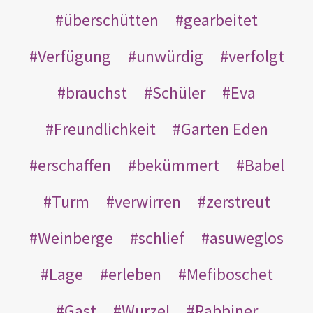
überschütten
gearbeitet
Verfügung
unwürdig
verfolgt
brauchst
Schüler
Eva
Freundlichkeit
Garten Eden
erschaffen
bekümmert
Babel
Turm
verwirren
zerstreut
Weinberge
schlief
asuweglos
Lage
erleben
Mefiboschet
Gast
Wurzel
Rabbiner