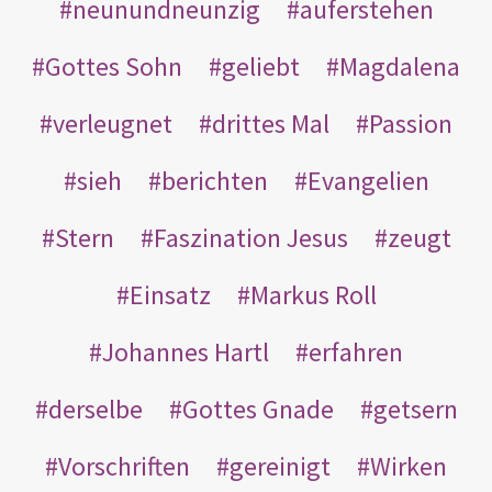
neunundneunzig
auferstehen
Gottes Sohn
geliebt
Magdalena
verleugnet
drittes Mal
Passion
sieh
berichten
Evangelien
Stern
Faszination Jesus
zeugt
Einsatz
Markus Roll
Johannes Hartl
erfahren
derselbe
Gottes Gnade
getsern
Vorschriften
gereinigt
Wirken