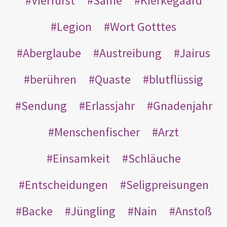
Vierfürst
Same
Kierkegaard
Legion
Wort Gotttes
Aberglaube
Austreibung
Jairus
berühren
Quaste
blutflüssig
Sendung
Erlassjahr
Gnadenjahr
Menschenfischer
Arzt
Einsamkeit
Schläuche
Entscheidungen
Seligpreisungen
Backe
Jüngling
Nain
Anstoß