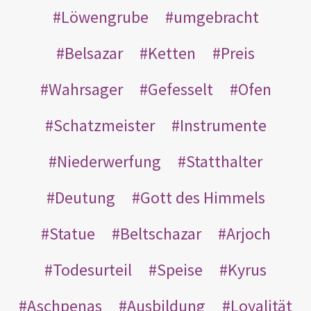
Löwengrube
umgebracht
Belsazar
Ketten
Preis
Wahrsager
Gefesselt
Ofen
Schatzmeister
Instrumente
Niederwerfung
Statthalter
Deutung
Gott des Himmels
Statue
Beltschazar
Arjoch
Todesurteil
Speise
Kyrus
Aschpenas
Ausbildung
Loyalität