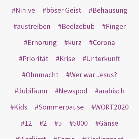
Ninive
böser Geist
Behausung
austreiben
Beelzebub
Finger
Erhörung
kurz
Corona
Priorität
Krise
Unterkunft
Ohnmacht
Wer war Jesus?
Jubiläum
Newspod
arabisch
Kids
Sommerpause
WORT2020
12
2
5
5000
Gänse