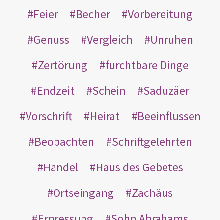
Feier
Becher
Vorbereitung
Genuss
Vergleich
Unruhen
Zertörung
furchtbare Dinge
Endzeit
Schein
Saduzäer
Vorschrift
Heirat
Beeinflussen
Beobachten
Schriftgelehrten
Handel
Haus des Gebetes
Ortseingang
Zachäus
Erpressung
Sohn Abrahams