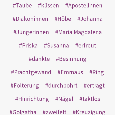
Taube
küssen
Apostelinnen
Diakoninnen
Höbe
Johanna
Jüngerinnen
Maria Magdalena
Priska
Susanna
erfreut
dankte
Besinnung
Prachtgewand
Emmaus
Ring
Folterung
durchbohrt
erträgt
Hinrichtung
Nägel
taktlos
Golgatha
zweifelt
Kreuzigung