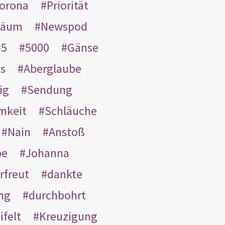
orona
Priorität
läum
Newspod
5
5000
Gänse
es
Aberglaube
ig
Sendung
mkeit
Schläuche
Nain
Anstoß
be
Johanna
rfreut
dankte
ng
durchbohrt
ifelt
Kreuzigung