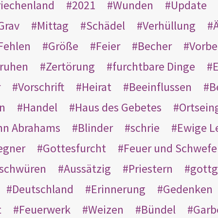
riechenland
2021
Wunden
Update
Grav
Mittag
Schädel
Verhüllung
Ä
Fehlen
Größe
Feier
Becher
Vorbe
ruhen
Zertörung
furchtbare Dinge
E
r
Vorschrift
Heirat
Beeinflussen
B
en
Handel
Haus des Gebetes
Ortsein
hn Abrahams
Blinder
schrie
Ewige L
egner
Gottesfurcht
Feuer und Schwefe
schwüren
Aussätzig
Priestern
gottg
Deutschland
Erinnerung
Gedenken
t
Feuerwerk
Weizen
Bündel
Garb