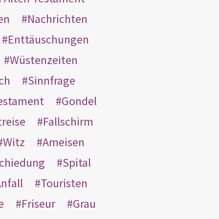
en
Nachrichten
Enttäuschungen
Wüstenzeiten
ach
Sinnfrage
Testament
Gondel
treise
Fallschirm
Witz
Ameisen
schiedung
Spital
nfall
Touristen
e
Friseur
Grau