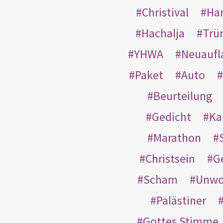
Christival
Ha
Hachalja
Trü
YHWA
Neuaufl
Paket
Auto
Beurteilung
Gedicht
Ka
Marathon
Christsein
G
Scham
Unwo
Palästiner
Gottes Stimme