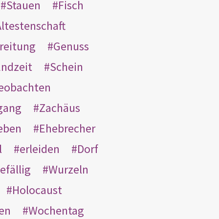
Stauen
Fisch
ltestenschaft
reitung
Genuss
ndzeit
Schein
eobachten
gang
Zachäus
eben
Ehebrecher
l
erleiden
Dorf
efällig
Wurzeln
Holocaust
en
Wochentag