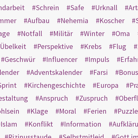
ndarbeit
Schrein
Safe
Urknall
Ar
mmer
Aufbau
Nehemia
Koscher
age
Notfall
Militär
Winter
Oma
Übelkeit
Perspektive
Krebs
Flug
Geschwür
Influencer
Impuls
Erfah
lender
Adventskalender
Farsi
Bonu
Sprint
Kirchengeschichte
Europa
Pr
estaltung
Anspruch
Zuspruch
Oberfl
hlsein
Klage
Moral
Ferien
Puzzle
Islam
Konflikt
Information
Aufklär
Rizinusstaude
Selbstmitleid
Gott i