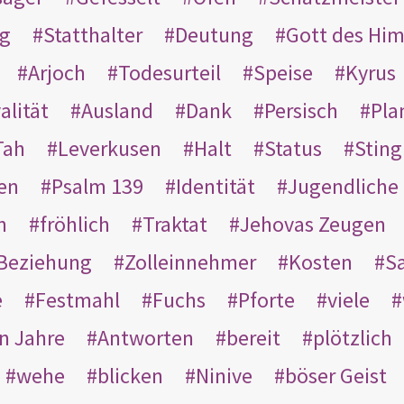
g
Statthalter
Deutung
Gott des Hi
Arjoch
Todesurteil
Speise
Kyrus
alität
Ausland
Dank
Persisch
Pla
Tah
Leverkusen
Halt
Status
Sting
en
Psalm 139
Identität
Jugendliche
n
fröhlich
Traktat
Jehovas Zeugen
Beziehung
Zolleinnehmer
Kosten
Sa
e
Festmahl
Fuchs
Pforte
viele
n Jahre
Antworten
bereit
plötzlich
wehe
blicken
Ninive
böser Geist