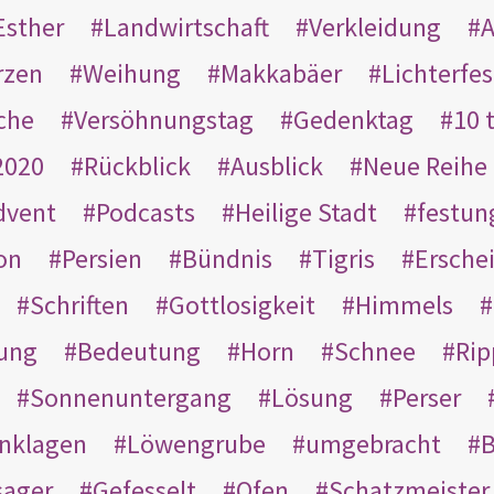
Esther
Landwirtschaft
Verkleidung
A
rzen
Weihung
Makkabäer
Lichterfes
che
Versöhnungstag
Gedenktag
10 
2020
Rückblick
Ausblick
Neue Reihe
dvent
Podcasts
Heilige Stadt
festun
on
Persien
Bündnis
Tigris
Ersche
Schriften
Gottlosigkeit
Himmels
ung
Bedeutung
Horn
Schnee
Rip
Sonnenuntergang
Lösung
Perser
nklagen
Löwengrube
umgebracht
B
ager
Gefesselt
Ofen
Schatzmeister