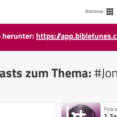
Bibliothek
p herunter:
https://app.bibletunes.
asts zum Thema:
#Jo
Podca
2. S