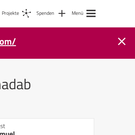
Projekte
Spenden
Menü
com/
nadab
st
amuel