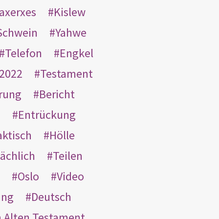
taxerxes
Kislew
Schwein
Yahwe
Telefon
Engkel
2022
Testament
rung
Bericht
s
Entrückung
aktisch
Hölle
ächlich
Teilen
Oslo
Video
ung
Deutsch
m Alten Testament