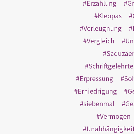
Erzählung
G
Kleopas
Verleugnung
Vergleich
Un
Saduzäe
Schriftgelehrt
Erpressung
So
Erniedrigung
G
siebenmal
Ge
Vermögen
Unabhängigkei