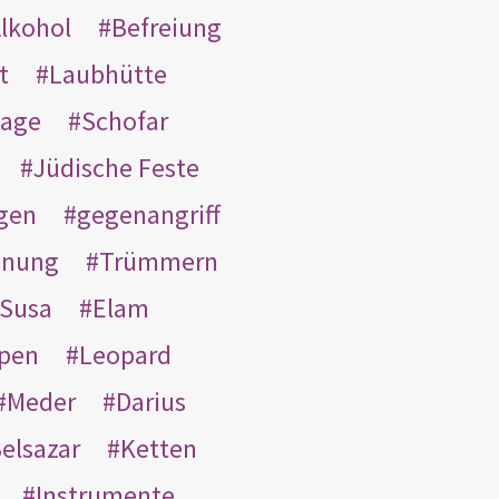
lkohol
Befreiung
t
Laubhütte
tage
Schofar
Jüdische Feste
gen
gegenangriff
inung
Trümmern
Susa
Elam
pen
Leopard
Meder
Darius
elsazar
Ketten
Instrumente