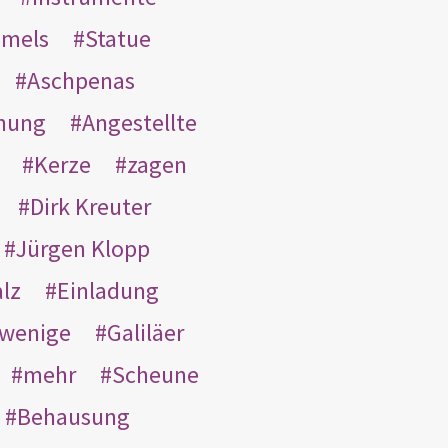
mmels
Statue
Aschpenas
nung
Angestellte
Kerze
zagen
Dirk Kreuter
Jürgen Klopp
lz
Einladung
wenige
Galiläer
mehr
Scheune
Behausung