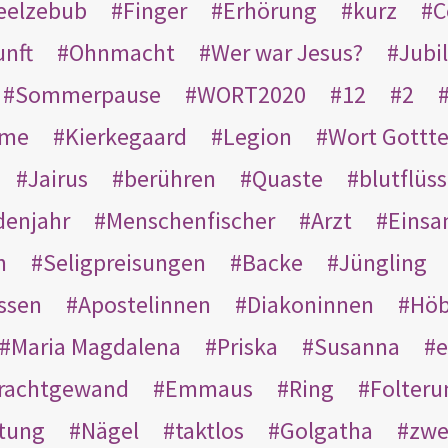
eelzebub
Finger
Erhörung
kurz
C
unft
Ohnmacht
Wer war Jesus?
Jubi
Sommerpause
WORT2020
12
2
ame
Kierkegaard
Legion
Wort Gottt
Jairus
berühren
Quaste
blutflüss
enjahr
Menschenfischer
Arzt
Einsa
n
Seligpreisungen
Backe
Jüngling
ssen
Apostelinnen
Diakoninnen
Hö
Maria Magdalena
Priska
Susanna
e
rachtgewand
Emmaus
Ring
Folteru
htung
Nägel
taktlos
Golgatha
zwe