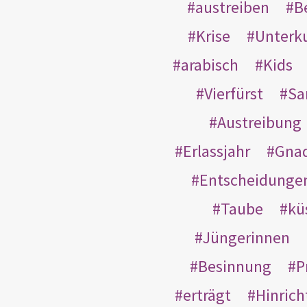
austreiben
B
Krise
Unterk
arabisch
Kids
Vierfürst
S
Austreibung
Erlassjahr
Gnad
Entscheidunge
Taube
kü
Jüngerinnen
Besinnung
P
erträgt
Hinric