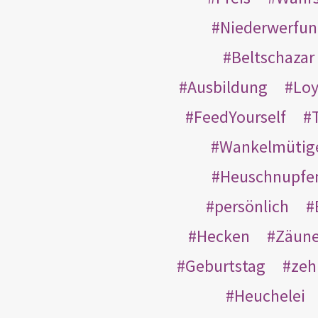
Niederwerfun
Beltschazar
Ausbildung
Loy
FeedYourself
Wankelmütig
Heuschnupfe
persönlich
Hecken
Zäun
Geburtstag
zeh
Heuchelei