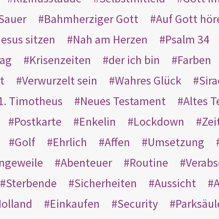
Sauer
Bahmherziger Gott
Auf Gott hör
Jesus sitzen
Nah am Herzen
Psalm 34
rag
Krisenzeiten
der ich bin
Farben
t
Verwurzelt sein
Wahres Glück
Sir
1. Timotheus
Neues Testament
Altes 
Postkarte
Enkelin
Lockdown
Zei
Golf
Ehrlich
Affen
Umsetzung
ngeweile
Abenteuer
Routine
Verab
Sterbende
Sicherheiten
Aussicht
A
olland
Einkaufen
Security
Parksäul