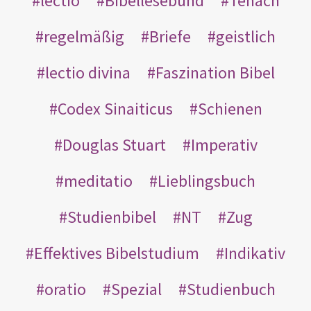
lectio
Bibellesebund
Tenach
regelmäßig
Briefe
geistlich
lectio divina
Faszination Bibel
Codex Sinaiticus
Schienen
Douglas Stuart
Imperativ
meditatio
Lieblingsbuch
Studienbibel
NT
Zug
Effektives Bibelstudium
Indikativ
oratio
Spezial
Studienbuch