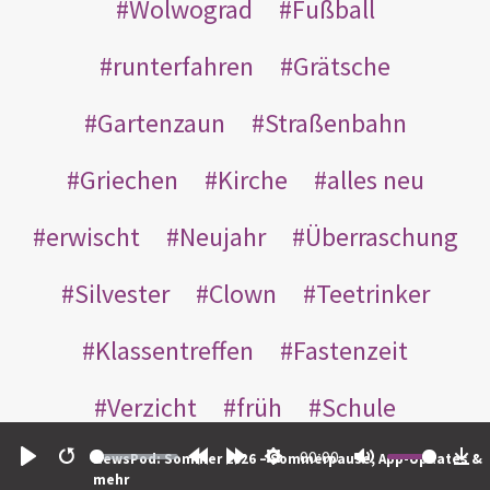
Wolwograd
Fußball
runterfahren
Grätsche
Gartenzaun
Straßenbahn
Griechen
Kirche
alles neu
erwischt
Neujahr
Überraschung
Silvester
Clown
Teetrinker
Klassentreffen
Fastenzeit
Verzicht
früh
Schule
00:00
Senioren
loben
NewsPod: Sommer 2026 – Sommerpause, App-Updates &
Play
Restart
Rewind
Forward
Settings
Mute
Do
mehr