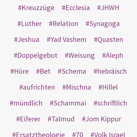
Kreuzzüge
Ecclesia
JHWH
Luther
Relation
Synagoga
Jeshua
Yad Vashem
Quasten
Doppelgebot
Weisung
Aleph
Höre
Bet
Schema
hebräisch
aufrichten
Mischna
Hillel
mündlich
Schammai
schriftlich
Eiferer
Talmud
Jom Kippur
Ersatztheologie
70
Volk Israel