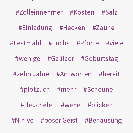
Zolleinnehmer
Kosten
Salz
Einladung
Hecken
Zäune
Festmahl
Fuchs
Pforte
viele
wenige
Galiläer
Geburtstag
zehn Jahre
Antworten
bereit
plötzlich
mehr
Scheune
Heuchelei
wehe
blicken
Ninive
böser Geist
Behausung