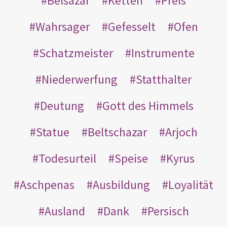
Belsazar
Ketten
Preis
Wahrsager
Gefesselt
Ofen
Schatzmeister
Instrumente
Niederwerfung
Statthalter
Deutung
Gott des Himmels
Statue
Beltschazar
Arjoch
Todesurteil
Speise
Kyrus
Aschpenas
Ausbildung
Loyalität
Ausland
Dank
Persisch