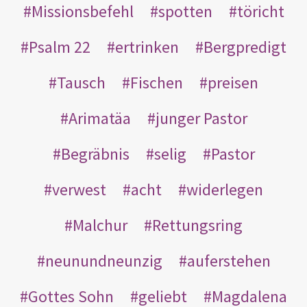
Missionsbefehl
spotten
töricht
Psalm 22
ertrinken
Bergpredigt
Tausch
Fischen
preisen
Arimatäa
junger Pastor
Begräbnis
selig
Pastor
verwest
acht
widerlegen
Malchur
Rettungsring
neunundneunzig
auferstehen
Gottes Sohn
geliebt
Magdalena