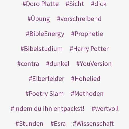
Doro Platte
Sicht
dick
Übung
vorschreibend
BibleEnergy
Prophetie
Bibelstudium
Harry Potter
contra
dunkel
YouVersion
Elberfelder
Hohelied
Poetry Slam
Methoden
indem du ihn entpackst!
wertvoll
Stunden
Esra
Wissenschaft