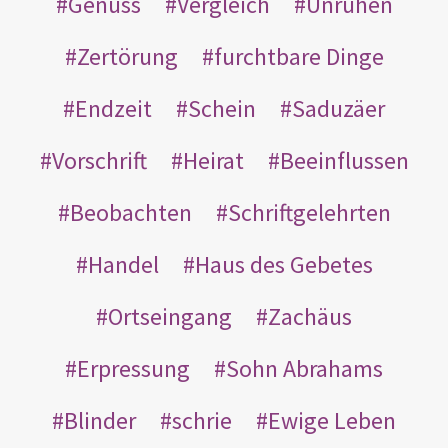
Genuss
Vergleich
Unruhen
Zertörung
furchtbare Dinge
Endzeit
Schein
Saduzäer
Vorschrift
Heirat
Beeinflussen
Beobachten
Schriftgelehrten
Handel
Haus des Gebetes
Ortseingang
Zachäus
Erpressung
Sohn Abrahams
Blinder
schrie
Ewige Leben