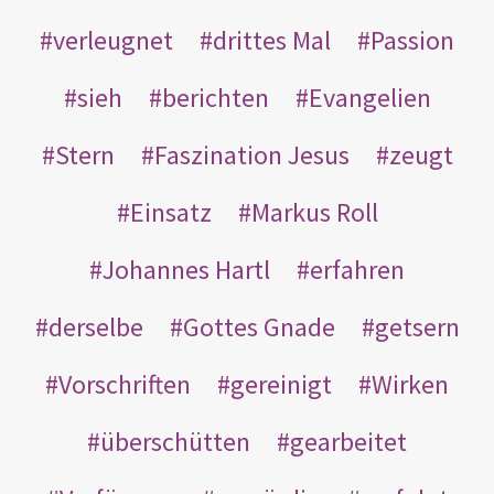
verleugnet
drittes Mal
Passion
sieh
berichten
Evangelien
Stern
Faszination Jesus
zeugt
Einsatz
Markus Roll
Johannes Hartl
erfahren
derselbe
Gottes Gnade
getsern
Vorschriften
gereinigt
Wirken
überschütten
gearbeitet