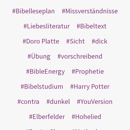
Bibelleseplan
Missverständnisse
Liebesliteratur
Bibeltext
Doro Platte
Sicht
dick
Übung
vorschreibend
BibleEnergy
Prophetie
Bibelstudium
Harry Potter
contra
dunkel
YouVersion
Elberfelder
Hohelied