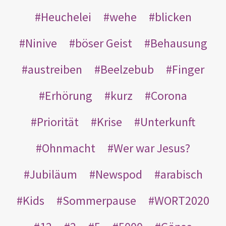
Heuchelei
wehe
blicken
Ninive
böser Geist
Behausung
austreiben
Beelzebub
Finger
Erhörung
kurz
Corona
Priorität
Krise
Unterkunft
Ohnmacht
Wer war Jesus?
Jubiläum
Newspod
arabisch
Kids
Sommerpause
WORT2020