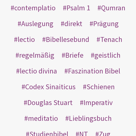
contemplatio
Psalm 1
Qumran
Auslegung
direkt
Prägung
lectio
Bibellesebund
Tenach
regelmäßig
Briefe
geistlich
lectio divina
Faszination Bibel
Codex Sinaiticus
Schienen
Douglas Stuart
Imperativ
meditatio
Lieblingsbuch
Studienbibel
NT
Zug