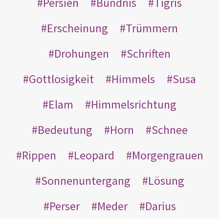
Persien
Bündnis
Tigris
Erscheinung
Trümmern
Drohungen
Schriften
Gottlosigkeit
Himmels
Susa
Elam
Himmelsrichtung
Bedeutung
Horn
Schnee
Rippen
Leopard
Morgengrauen
Sonnenuntergang
Lösung
Perser
Meder
Darius