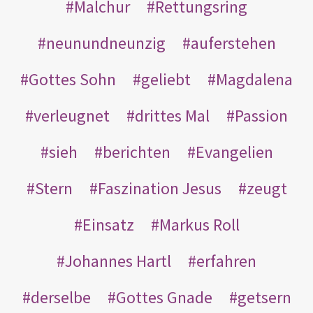
Malchur
Rettungsring
neunundneunzig
auferstehen
Gottes Sohn
geliebt
Magdalena
verleugnet
drittes Mal
Passion
sieh
berichten
Evangelien
Stern
Faszination Jesus
zeugt
Einsatz
Markus Roll
Johannes Hartl
erfahren
derselbe
Gottes Gnade
getsern