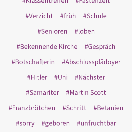
Klassentreffen
Fastenzeit
Verzicht
früh
Schule
Senioren
loben
Bekennende Kirche
Gespräch
Botschafterin
Abschlussplädoyer
Hitler
Uni
Nächster
Samariter
Martin Scott
Franzbrötchen
Schritt
Betanien
sorry
geboren
unfruchtbar