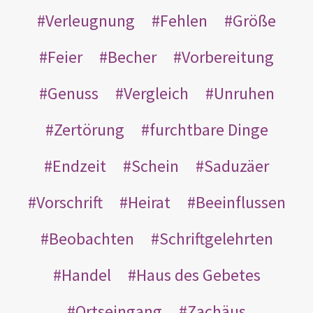
Verleugnung
Fehlen
Größe
Feier
Becher
Vorbereitung
Genuss
Vergleich
Unruhen
Zertörung
furchtbare Dinge
Endzeit
Schein
Saduzäer
Vorschrift
Heirat
Beeinflussen
Beobachten
Schriftgelehrten
Handel
Haus des Gebetes
Ortseingang
Zachäus