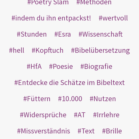
Poetry Slam
Methoden
indem du ihn entpackst!
wertvoll
Stunden
Esra
Wissenschaft
hell
Kopftuch
Bibelübersetzung
HfA
Poesie
Biografie
Entdecke die Schätze im Bibeltext
Füttern
10.000
Nutzen
Widersprüche
AT
Irrlehre
Missverständnis
Text
Brille