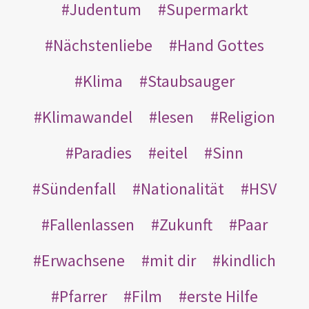
Judentum
Supermarkt
Nächstenliebe
Hand Gottes
Klima
Staubsauger
Klimawandel
lesen
Religion
Paradies
eitel
Sinn
Sündenfall
Nationalität
HSV
Fallenlassen
Zukunft
Paar
Erwachsene
mit dir
kindlich
Pfarrer
Film
erste Hilfe