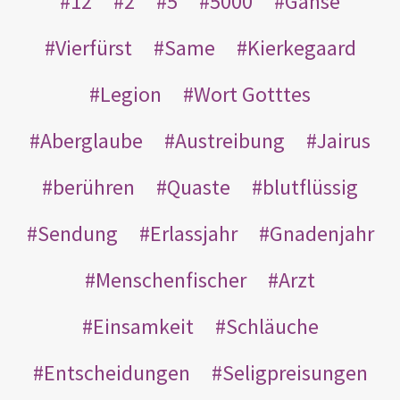
12
2
5
5000
Gänse
Vierfürst
Same
Kierkegaard
Legion
Wort Gotttes
Aberglaube
Austreibung
Jairus
berühren
Quaste
blutflüssig
Sendung
Erlassjahr
Gnadenjahr
Menschenfischer
Arzt
Einsamkeit
Schläuche
Entscheidungen
Seligpreisungen