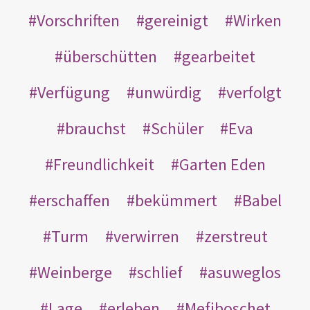
Vorschriften
gereinigt
Wirken
überschütten
gearbeitet
Verfügung
unwürdig
verfolgt
brauchst
Schüler
Eva
Freundlichkeit
Garten Eden
erschaffen
bekümmert
Babel
Turm
verwirren
zerstreut
Weinberge
schlief
asuweglos
Lage
erleben
Mefiboschet