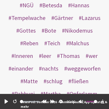
NGÜ
Betesda
Hannas
Tempelwache
Gärtner
Lazarus
Gottes
Bote
Nikodemus
Reben
Teich
Malchus
Inneren
leer
Thomas
wer
einander
nachts
weggeworfen
Matte
schlug
fließen
Rabbuni
Martha
Opferlamm
00:00
NewsPod: Sommer 2026 – Sommerpause, App-Updates &
gewaschen
gegeben
jüdischen
Play
Restart
Rewind
Forward
Settings
Mute
Do
mehr