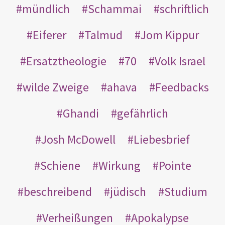
mündlich
Schammai
schriftlich
Eiferer
Talmud
Jom Kippur
Ersatztheologie
70
Volk Israel
wilde Zweige
ahava
Feedbacks
Ghandi
gefährlich
Josh McDowell
Liebesbrief
Schiene
Wirkung
Pointe
beschreibend
jüdisch
Studium
Verheißungen
Apokalypse