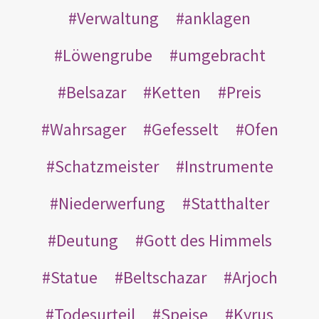
Verwaltung
anklagen
Löwengrube
umgebracht
Belsazar
Ketten
Preis
Wahrsager
Gefesselt
Ofen
Schatzmeister
Instrumente
Niederwerfung
Statthalter
Deutung
Gott des Himmels
Statue
Beltschazar
Arjoch
Todesurteil
Speise
Kyrus