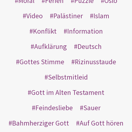
Moral
Ferien
Puzzle
Oslo
Video
Palästiner
Islam
Konflikt
Information
Aufklärung
Deutsch
Gottes Stimme
Rizinusstaude
Selbstmitleid
Gott im Alten Testament
Feindesliebe
Sauer
Bahmherziger Gott
Auf Gott hören