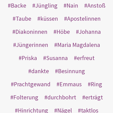
Backe
Jüngling
Nain
Anstoß
Taube
küssen
Apostelinnen
Diakoninnen
Höbe
Johanna
Jüngerinnen
Maria Magdalena
Priska
Susanna
erfreut
dankte
Besinnung
Prachtgewand
Emmaus
Ring
Folterung
durchbohrt
erträgt
Hinrichtung
Nägel
taktlos