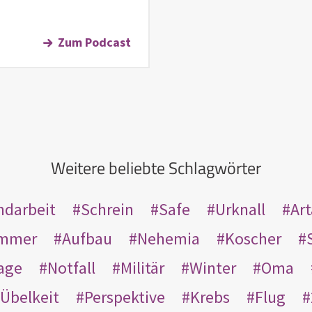
Zum Podcast
Weitere beliebte Schlagwörter
ndarbeit
Schrein
Safe
Urknall
Ar
mmer
Aufbau
Nehemia
Koscher
age
Notfall
Militär
Winter
Oma
Übelkeit
Perspektive
Krebs
Flug