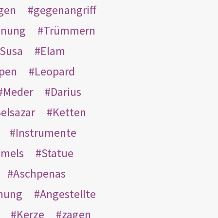
gen
gegenangriff
inung
Trümmern
Susa
Elam
pen
Leopard
Meder
Darius
elsazar
Ketten
Instrumente
mmels
Statue
Aschpenas
nung
Angestellte
Kerze
zagen