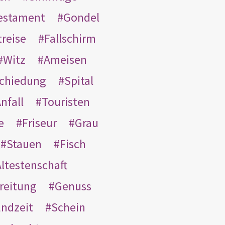
Testament
Gondel
treise
Fallschirm
Witz
Ameisen
schiedung
Spital
nfall
Touristen
e
Friseur
Grau
Stauen
Fisch
ltestenschaft
reitung
Genuss
ndzeit
Schein