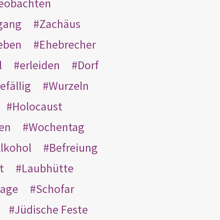
eobachten
gang
Zachäus
eben
Ehebrecher
l
erleiden
Dorf
efällig
Wurzeln
Holocaust
en
Wochentag
lkohol
Befreiung
t
Laubhütte
tage
Schofar
Jüdische Feste