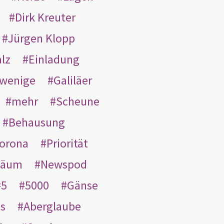
Dirk Kreuter
Jürgen Klopp
lz
Einladung
wenige
Galiläer
mehr
Scheune
Behausung
orona
Priorität
läum
Newspod
5
5000
Gänse
es
Aberglaube