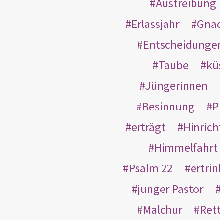
Austreibung
Erlassjahr
Gnad
Entscheidunge
Taube
kü
Jüngerinnen
Besinnung
P
erträgt
Hinric
Himmelfahrt
Psalm 22
ertri
junger Pastor
Malchur
Ret