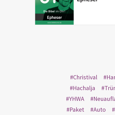
Christival
Ha
Hachalja
Trü
YHWA
Neuaufl
Paket
Auto