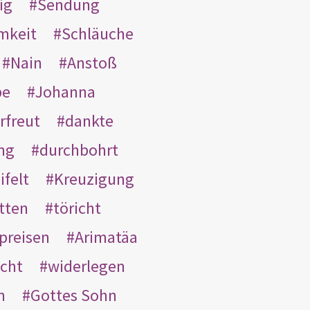
ig
Sendung
mkeit
Schläuche
Nain
Anstoß
be
Johanna
rfreut
dankte
ng
durchbohrt
ifelt
Kreuzigung
tten
töricht
preisen
Arimatäa
cht
widerlegen
n
Gottes Sohn