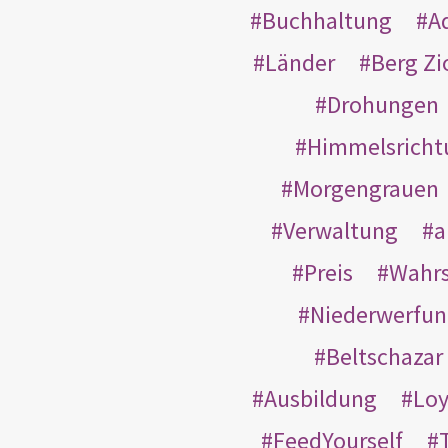
Buchhaltung
A
Länder
Berg Zi
Drohungen
Himmelsricht
Morgengrauen
Verwaltung
a
Preis
Wahrs
Niederwerfun
Beltschazar
Ausbildung
Loy
FeedYourself