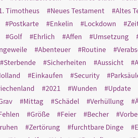
1. Timotheus
Neues Testament
Altes 
Postkarte
Enkelin
Lockdown
Zei
Golf
Ehrlich
Affen
Umsetzung
ngeweile
Abenteuer
Routine
Verab
Sterbende
Sicherheiten
Aussicht
A
olland
Einkaufen
Security
Parksäul
riechenland
2021
Wunden
Update
Grav
Mittag
Schädel
Verhüllung
Ä
Fehlen
Größe
Feier
Becher
Vorbe
ruhen
Zertörung
furchtbare Dinge
E