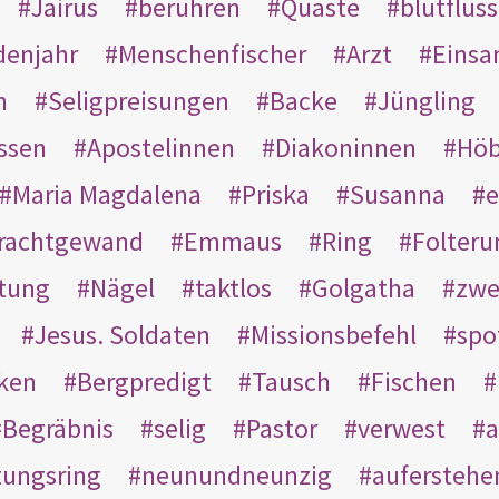
Jairus
berühren
Quaste
blutflüss
enjahr
Menschenfischer
Arzt
Einsa
n
Seligpreisungen
Backe
Jüngling
ssen
Apostelinnen
Diakoninnen
Hö
Maria Magdalena
Priska
Susanna
e
rachtgewand
Emmaus
Ring
Folteru
htung
Nägel
taktlos
Golgatha
zwe
Jesus. Soldaten
Missionsbefehl
spo
nken
Bergpredigt
Tausch
Fischen
Begräbnis
selig
Pastor
verwest
a
tungsring
neunundneunzig
auferstehe