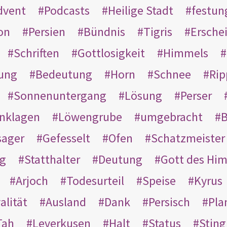
dvent
Podcasts
Heilige Stadt
festun
on
Persien
Bündnis
Tigris
Ersche
Schriften
Gottlosigkeit
Himmels
ung
Bedeutung
Horn
Schnee
Rip
Sonnenuntergang
Lösung
Perser
nklagen
Löwengrube
umgebracht
B
ager
Gefesselt
Ofen
Schatzmeister
g
Statthalter
Deutung
Gott des Hi
Arjoch
Todesurteil
Speise
Kyrus
alität
Ausland
Dank
Persisch
Pla
Tah
Leverkusen
Halt
Status
Sting