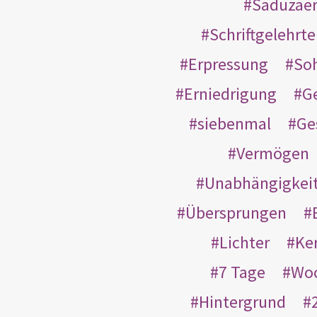
Saduzäe
Schriftgelehrt
Erpressung
So
Erniedrigung
G
siebenmal
Ge
Vermögen
Unabhängigkei
Übersprungen
Lichter
Ke
7 Tage
Wo
Hintergrund