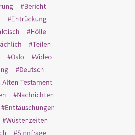
rung
Bericht
s
Entrückung
aktisch
Hölle
ächlich
Teilen
Oslo
Video
ung
Deutsch
m Alten Testament
en
Nachrichten
Enttäuschungen
Wüstenzeiten
ach
Sinnfrage