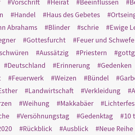
r
Vorschrift
Heirat
Beeinflussen
B
en
Handel
Haus des Gebetes
Ortsein
hn Abrahams
Blinder
schrie
Ewige L
egner
Gottesfurcht
Feuer und Schwefe
schwüren
Aussätzig
Priestern
gottg
Deutschland
Erinnerung
Gedenken
t
Feuerwerk
Weizen
Bündel
Garb
Esther
Landwirtschaft
Verkleidung
A
rzen
Weihung
Makkabäer
Lichterfes
che
Versöhnungstag
Gedenktag
10 
2020
Rückblick
Ausblick
Neue Reihe