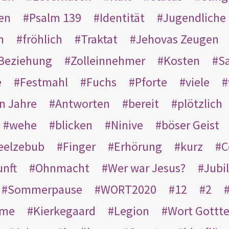
en
Psalm 139
Identität
Jugendliche
n
fröhlich
Traktat
Jehovas Zeugen
Beziehung
Zolleinnehmer
Kosten
Sa
e
Festmahl
Fuchs
Pforte
viele
n Jahre
Antworten
bereit
plötzlich
wehe
blicken
Ninive
böser Geist
eelzebub
Finger
Erhörung
kurz
C
unft
Ohnmacht
Wer war Jesus?
Jubi
Sommerpause
WORT2020
12
2
ame
Kierkegaard
Legion
Wort Gottt