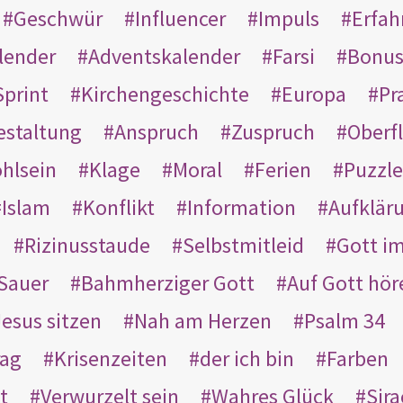
Geschwür
Influencer
Impuls
Erfah
lender
Adventskalender
Farsi
Bonu
Sprint
Kirchengeschichte
Europa
Pr
estaltung
Anspruch
Zuspruch
Oberfl
hlsein
Klage
Moral
Ferien
Puzzle
Islam
Konflikt
Information
Aufklär
Rizinusstaude
Selbstmitleid
Gott i
Sauer
Bahmherziger Gott
Auf Gott hör
Jesus sitzen
Nah am Herzen
Psalm 34
rag
Krisenzeiten
der ich bin
Farben
t
Verwurzelt sein
Wahres Glück
Sir