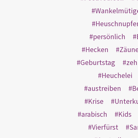
Wankelmütig
Heuschnupfe
persönlich
Hecken
Zäun
Geburtstag
zeh
Heuchelei
austreiben
B
Krise
Unterk
arabisch
Kids
Vierfürst
S