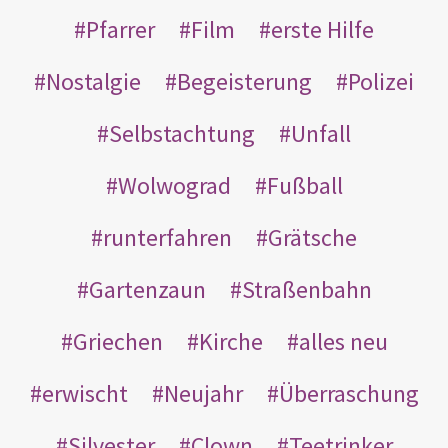
Pfarrer
Film
erste Hilfe
Nostalgie
Begeisterung
Polizei
Selbstachtung
Unfall
Wolwograd
Fußball
runterfahren
Grätsche
Gartenzaun
Straßenbahn
Griechen
Kirche
alles neu
erwischt
Neujahr
Überraschung
Silvester
Clown
Teetrinker