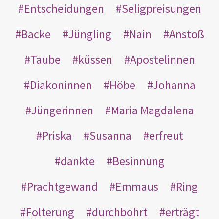
Entscheidungen
Seligpreisungen
Backe
Jüngling
Nain
Anstoß
Taube
küssen
Apostelinnen
Diakoninnen
Höbe
Johanna
Jüngerinnen
Maria Magdalena
Priska
Susanna
erfreut
dankte
Besinnung
Prachtgewand
Emmaus
Ring
Folterung
durchbohrt
erträgt