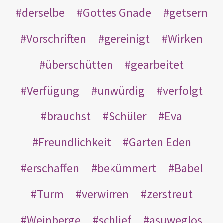
derselbe
Gottes Gnade
getsern
Vorschriften
gereinigt
Wirken
überschütten
gearbeitet
Verfügung
unwürdig
verfolgt
brauchst
Schüler
Eva
Freundlichkeit
Garten Eden
erschaffen
bekümmert
Babel
Turm
verwirren
zerstreut
Weinberge
schlief
asuweglos