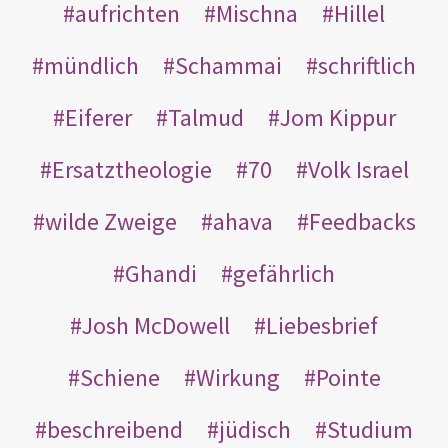
aufrichten
Mischna
Hillel
mündlich
Schammai
schriftlich
Eiferer
Talmud
Jom Kippur
Ersatztheologie
70
Volk Israel
wilde Zweige
ahava
Feedbacks
Ghandi
gefährlich
Josh McDowell
Liebesbrief
Schiene
Wirkung
Pointe
beschreibend
jüdisch
Studium