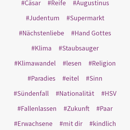
Cäsar
Reife
Augustinus
Judentum
Supermarkt
Nächstenliebe
Hand Gottes
Klima
Staubsauger
Klimawandel
lesen
Religion
Paradies
eitel
Sinn
Sündenfall
Nationalität
HSV
Fallenlassen
Zukunft
Paar
Erwachsene
mit dir
kindlich