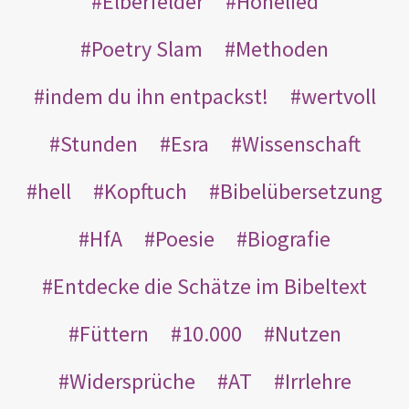
Elberfelder
Hohelied
Poetry Slam
Methoden
indem du ihn entpackst!
wertvoll
Stunden
Esra
Wissenschaft
hell
Kopftuch
Bibelübersetzung
HfA
Poesie
Biografie
Entdecke die Schätze im Bibeltext
Füttern
10.000
Nutzen
Widersprüche
AT
Irrlehre