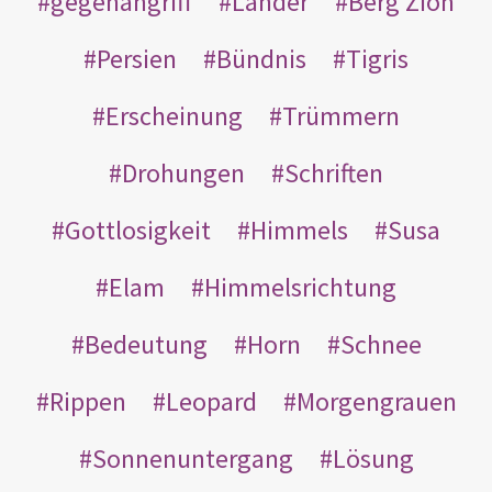
gegenangriff
Länder
Berg Zion
Persien
Bündnis
Tigris
Erscheinung
Trümmern
Drohungen
Schriften
Gottlosigkeit
Himmels
Susa
Elam
Himmelsrichtung
Bedeutung
Horn
Schnee
Rippen
Leopard
Morgengrauen
Sonnenuntergang
Lösung