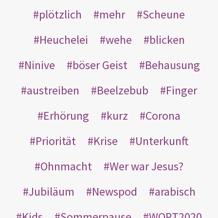
plötzlich
mehr
Scheune
Heuchelei
wehe
blicken
Ninive
böser Geist
Behausung
austreiben
Beelzebub
Finger
Erhörung
kurz
Corona
Priorität
Krise
Unterkunft
Ohnmacht
Wer war Jesus?
Jubiläum
Newspod
arabisch
Kids
Sommerpause
WORT2020