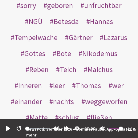
sorry
geboren
unfruchtbar
NGÜ
Betesda
Hannas
Tempelwache
Gärtner
Lazarus
Gottes
Bote
Nikodemus
Reben
Teich
Malchus
Inneren
leer
Thomas
wer
einander
nachts
weggeworfen
Matte
schlug
fließen
00:00
NewsPod: Sommer 2026 – Sommerpause, App-Updates &
Rabbuni
Martha
Opferlamm
Play
Restart
Rewind
Forward
Settings
Mute
Do
mehr