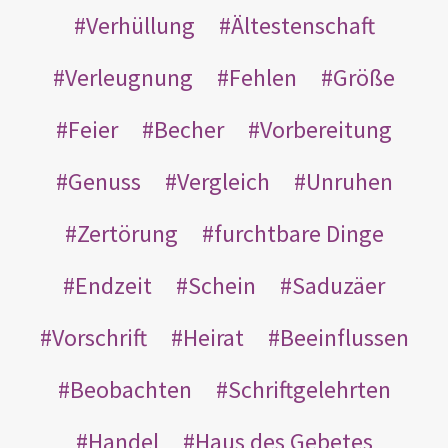
Verhüllung
Ältestenschaft
Verleugnung
Fehlen
Größe
Feier
Becher
Vorbereitung
Genuss
Vergleich
Unruhen
Zertörung
furchtbare Dinge
Endzeit
Schein
Saduzäer
Vorschrift
Heirat
Beeinflussen
Beobachten
Schriftgelehrten
Handel
Haus des Gebetes