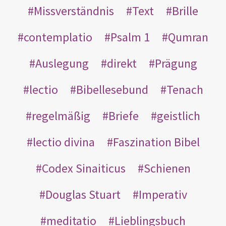
Missverständnis
Text
Brille
contemplatio
Psalm 1
Qumran
Auslegung
direkt
Prägung
lectio
Bibellesebund
Tenach
regelmäßig
Briefe
geistlich
lectio divina
Faszination Bibel
Codex Sinaiticus
Schienen
Douglas Stuart
Imperativ
meditatio
Lieblingsbuch