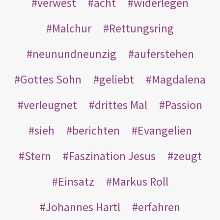
verwest
acht
widerlegen
Malchur
Rettungsring
neunundneunzig
auferstehen
Gottes Sohn
geliebt
Magdalena
verleugnet
drittes Mal
Passion
sieh
berichten
Evangelien
Stern
Faszination Jesus
zeugt
Einsatz
Markus Roll
Johannes Hartl
erfahren