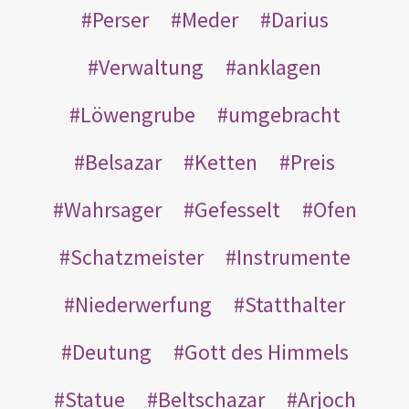
Perser
Meder
Darius
Verwaltung
anklagen
Löwengrube
umgebracht
Belsazar
Ketten
Preis
Wahrsager
Gefesselt
Ofen
Schatzmeister
Instrumente
Niederwerfung
Statthalter
Deutung
Gott des Himmels
Statue
Beltschazar
Arjoch