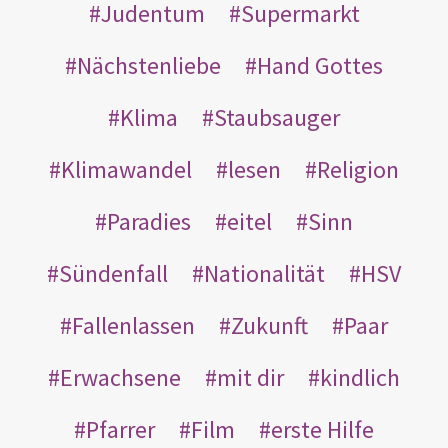
Judentum
Supermarkt
Nächstenliebe
Hand Gottes
Klima
Staubsauger
Klimawandel
lesen
Religion
Paradies
eitel
Sinn
Sündenfall
Nationalität
HSV
Fallenlassen
Zukunft
Paar
Erwachsene
mit dir
kindlich
Pfarrer
Film
erste Hilfe