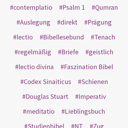
contemplatio
Psalm 1
Qumran
Auslegung
direkt
Prägung
lectio
Bibellesebund
Tenach
regelmäßig
Briefe
geistlich
lectio divina
Faszination Bibel
Codex Sinaiticus
Schienen
Douglas Stuart
Imperativ
meditatio
Lieblingsbuch
Studienbibel
NT
Zug