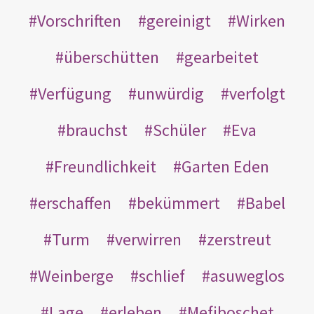
Vorschriften
gereinigt
Wirken
überschütten
gearbeitet
Verfügung
unwürdig
verfolgt
brauchst
Schüler
Eva
Freundlichkeit
Garten Eden
erschaffen
bekümmert
Babel
Turm
verwirren
zerstreut
Weinberge
schlief
asuweglos
Lage
erleben
Mefiboschet