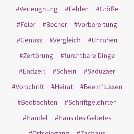
Verleugnung
Fehlen
Größe
Feier
Becher
Vorbereitung
Genuss
Vergleich
Unruhen
Zertörung
furchtbare Dinge
Endzeit
Schein
Saduzäer
Vorschrift
Heirat
Beeinflussen
Beobachten
Schriftgelehrten
Handel
Haus des Gebetes
Ortseingang
Zachäus