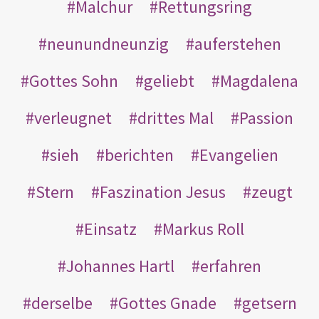
Malchur
Rettungsring
neunundneunzig
auferstehen
Gottes Sohn
geliebt
Magdalena
verleugnet
drittes Mal
Passion
sieh
berichten
Evangelien
Stern
Faszination Jesus
zeugt
Einsatz
Markus Roll
Johannes Hartl
erfahren
derselbe
Gottes Gnade
getsern