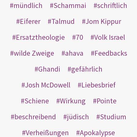
mündlich
Schammai
schriftlich
Eiferer
Talmud
Jom Kippur
Ersatztheologie
70
Volk Israel
wilde Zweige
ahava
Feedbacks
Ghandi
gefährlich
Josh McDowell
Liebesbrief
Schiene
Wirkung
Pointe
beschreibend
jüdisch
Studium
Verheißungen
Apokalypse