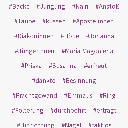
Backe
Jüngling
Nain
Anstoß
Taube
küssen
Apostelinnen
Diakoninnen
Höbe
Johanna
Jüngerinnen
Maria Magdalena
Priska
Susanna
erfreut
dankte
Besinnung
Prachtgewand
Emmaus
Ring
Folterung
durchbohrt
erträgt
Hinrichtung
Nägel
taktlos