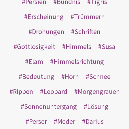
Persien
Bündnis
Tigris
Erscheinung
Trümmern
Drohungen
Schriften
Gottlosigkeit
Himmels
Susa
Elam
Himmelsrichtung
Bedeutung
Horn
Schnee
Rippen
Leopard
Morgengrauen
Sonnenuntergang
Lösung
Perser
Meder
Darius