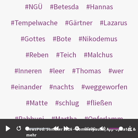
NGÜ
Betesda
Hannas
Tempelwache
Gärtner
Lazarus
Gottes
Bote
Nikodemus
Reben
Teich
Malchus
Inneren
leer
Thomas
wer
einander
nachts
weggeworfen
Matte
schlug
fließen
Rabbuni
Martha
Opferlamm
00:00
NewsPod: Sommer 2026 – Sommerpause, App-Updates &
gewaschen
gegeben
jüdischen
Play
Restart
Rewind
Forward
Settings
Mute
Do
mehr