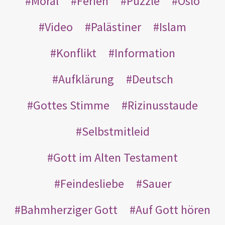
Moral
Ferien
Puzzle
Oslo
Video
Palästiner
Islam
Konflikt
Information
Aufklärung
Deutsch
Gottes Stimme
Rizinusstaude
Selbstmitleid
Gott im Alten Testament
Feindesliebe
Sauer
Bahmherziger Gott
Auf Gott hören