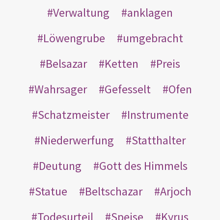
Verwaltung
anklagen
Löwengrube
umgebracht
Belsazar
Ketten
Preis
Wahrsager
Gefesselt
Ofen
Schatzmeister
Instrumente
Niederwerfung
Statthalter
Deutung
Gott des Himmels
Statue
Beltschazar
Arjoch
Todesurteil
Speise
Kyrus