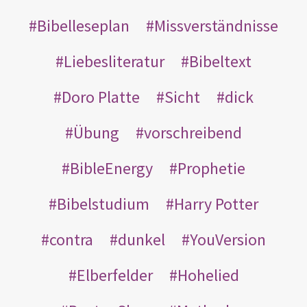
Bibelleseplan
Missverständnisse
Liebesliteratur
Bibeltext
Doro Platte
Sicht
dick
Übung
vorschreibend
BibleEnergy
Prophetie
Bibelstudium
Harry Potter
contra
dunkel
YouVersion
Elberfelder
Hohelied