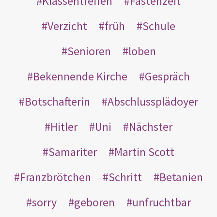
Klassentreffen
Fastenzeit
Verzicht
früh
Schule
Senioren
loben
Bekennende Kirche
Gespräch
Botschafterin
Abschlussplädoyer
Hitler
Uni
Nächster
Samariter
Martin Scott
Franzbrötchen
Schritt
Betanien
sorry
geboren
unfruchtbar