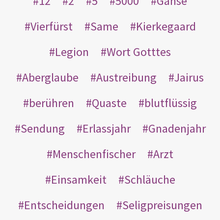
12
2
5
5000
Gänse
Vierfürst
Same
Kierkegaard
Legion
Wort Gotttes
Aberglaube
Austreibung
Jairus
berühren
Quaste
blutflüssig
Sendung
Erlassjahr
Gnadenjahr
Menschenfischer
Arzt
Einsamkeit
Schläuche
Entscheidungen
Seligpreisungen