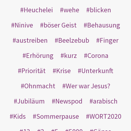
Heuchelei
wehe
blicken
Ninive
böser Geist
Behausung
austreiben
Beelzebub
Finger
Erhörung
kurz
Corona
Priorität
Krise
Unterkunft
Ohnmacht
Wer war Jesus?
Jubiläum
Newspod
arabisch
Kids
Sommerpause
WORT2020