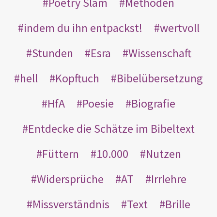
Poetry Slam
Methoden
indem du ihn entpackst!
wertvoll
Stunden
Esra
Wissenschaft
hell
Kopftuch
Bibelübersetzung
HfA
Poesie
Biografie
Entdecke die Schätze im Bibeltext
Füttern
10.000
Nutzen
Widersprüche
AT
Irrlehre
Missverständnis
Text
Brille