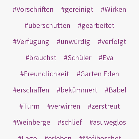
Vorschriften
gereinigt
Wirken
überschütten
gearbeitet
Verfügung
unwürdig
verfolgt
brauchst
Schüler
Eva
Freundlichkeit
Garten Eden
erschaffen
bekümmert
Babel
Turm
verwirren
zerstreut
Weinberge
schlief
asuweglos
Lage
erleben
Mefiboschet