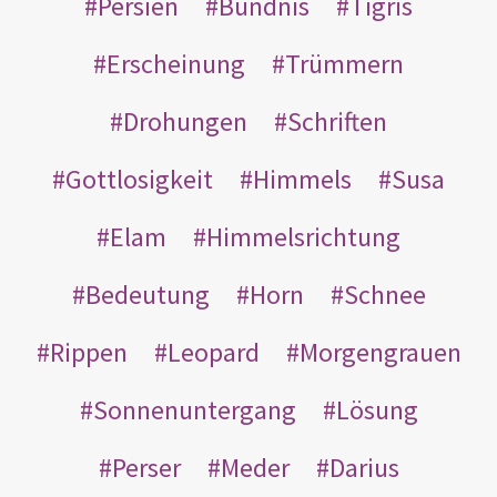
Persien
Bündnis
Tigris
Erscheinung
Trümmern
Drohungen
Schriften
Gottlosigkeit
Himmels
Susa
Elam
Himmelsrichtung
Bedeutung
Horn
Schnee
Rippen
Leopard
Morgengrauen
Sonnenuntergang
Lösung
Perser
Meder
Darius