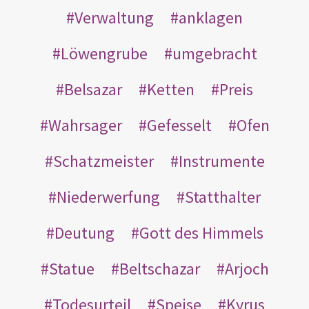
Verwaltung
anklagen
Löwengrube
umgebracht
Belsazar
Ketten
Preis
Wahrsager
Gefesselt
Ofen
Schatzmeister
Instrumente
Niederwerfung
Statthalter
Deutung
Gott des Himmels
Statue
Beltschazar
Arjoch
Todesurteil
Speise
Kyrus