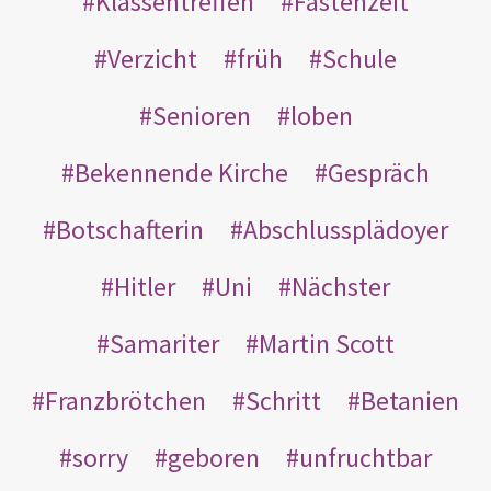
Klassentreffen
Fastenzeit
Verzicht
früh
Schule
Senioren
loben
Bekennende Kirche
Gespräch
Botschafterin
Abschlussplädoyer
Hitler
Uni
Nächster
Samariter
Martin Scott
Franzbrötchen
Schritt
Betanien
sorry
geboren
unfruchtbar