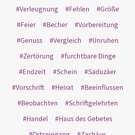
Verleugnung
Fehlen
Größe
Feier
Becher
Vorbereitung
Genuss
Vergleich
Unruhen
Zertörung
furchtbare Dinge
Endzeit
Schein
Saduzäer
Vorschrift
Heirat
Beeinflussen
Beobachten
Schriftgelehrten
Handel
Haus des Gebetes
Ortseingang
Zachäus