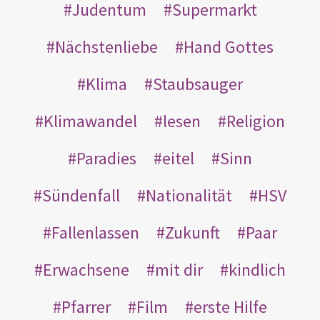
Judentum
Supermarkt
Nächstenliebe
Hand Gottes
Klima
Staubsauger
Klimawandel
lesen
Religion
Paradies
eitel
Sinn
Sündenfall
Nationalität
HSV
Fallenlassen
Zukunft
Paar
Erwachsene
mit dir
kindlich
Pfarrer
Film
erste Hilfe