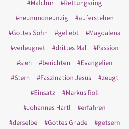
Malchur
Rettungsring
neunundneunzig
auferstehen
Gottes Sohn
geliebt
Magdalena
verleugnet
drittes Mal
Passion
sieh
berichten
Evangelien
Stern
Faszination Jesus
zeugt
Einsatz
Markus Roll
Johannes Hartl
erfahren
derselbe
Gottes Gnade
getsern