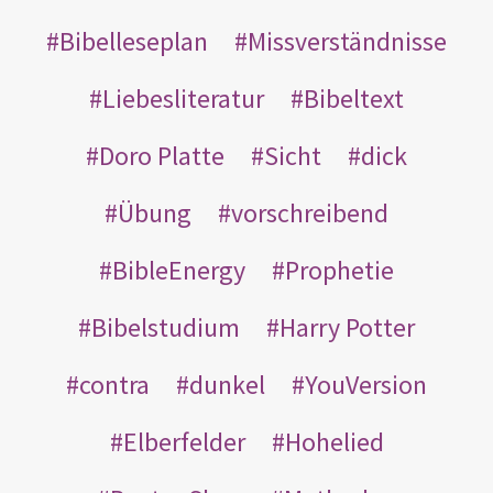
Bibelleseplan
Missverständnisse
Liebesliteratur
Bibeltext
Doro Platte
Sicht
dick
Übung
vorschreibend
BibleEnergy
Prophetie
Bibelstudium
Harry Potter
contra
dunkel
YouVersion
Elberfelder
Hohelied