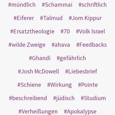
mündlich
Schammai
schriftlich
Eiferer
Talmud
Jom Kippur
Ersatztheologie
70
Volk Israel
wilde Zweige
ahava
Feedbacks
Ghandi
gefährlich
Josh McDowell
Liebesbrief
Schiene
Wirkung
Pointe
beschreibend
jüdisch
Studium
Verheißungen
Apokalypse