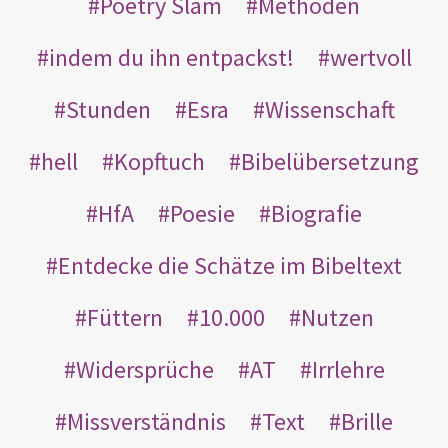
Poetry Slam
Methoden
indem du ihn entpackst!
wertvoll
Stunden
Esra
Wissenschaft
hell
Kopftuch
Bibelübersetzung
HfA
Poesie
Biografie
Entdecke die Schätze im Bibeltext
Füttern
10.000
Nutzen
Widersprüche
AT
Irrlehre
Missverständnis
Text
Brille