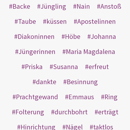
Backe
Jüngling
Nain
Anstoß
Taube
küssen
Apostelinnen
Diakoninnen
Höbe
Johanna
Jüngerinnen
Maria Magdalena
Priska
Susanna
erfreut
dankte
Besinnung
Prachtgewand
Emmaus
Ring
Folterung
durchbohrt
erträgt
Hinrichtung
Nägel
taktlos