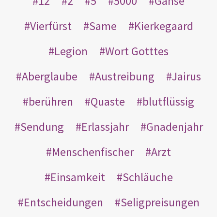
12
2
5
5000
Gänse
Vierfürst
Same
Kierkegaard
Legion
Wort Gotttes
Aberglaube
Austreibung
Jairus
berühren
Quaste
blutflüssig
Sendung
Erlassjahr
Gnadenjahr
Menschenfischer
Arzt
Einsamkeit
Schläuche
Entscheidungen
Seligpreisungen