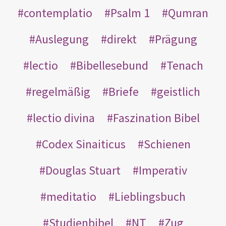
contemplatio
Psalm 1
Qumran
Auslegung
direkt
Prägung
lectio
Bibellesebund
Tenach
regelmäßig
Briefe
geistlich
lectio divina
Faszination Bibel
Codex Sinaiticus
Schienen
Douglas Stuart
Imperativ
meditatio
Lieblingsbuch
Studienbibel
NT
Zug