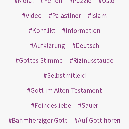
Moral
Ferien
Puzzle
Oslo
Video
Palästiner
Islam
Konflikt
Information
Aufklärung
Deutsch
Gottes Stimme
Rizinusstaude
Selbstmitleid
Gott im Alten Testament
Feindesliebe
Sauer
Bahmherziger Gott
Auf Gott hören