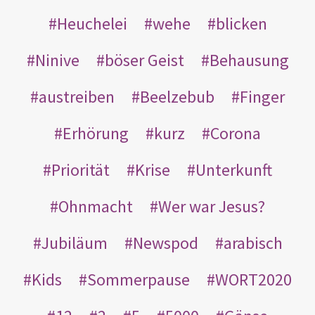
Heuchelei
wehe
blicken
Ninive
böser Geist
Behausung
austreiben
Beelzebub
Finger
Erhörung
kurz
Corona
Priorität
Krise
Unterkunft
Ohnmacht
Wer war Jesus?
Jubiläum
Newspod
arabisch
Kids
Sommerpause
WORT2020