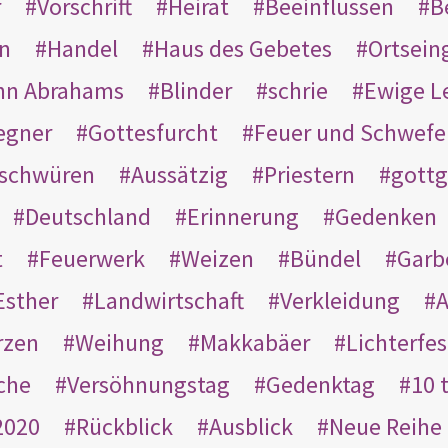
r
Vorschrift
Heirat
Beeinflussen
B
en
Handel
Haus des Gebetes
Ortsein
hn Abrahams
Blinder
schrie
Ewige L
egner
Gottesfurcht
Feuer und Schwefe
schwüren
Aussätzig
Priestern
gottg
Deutschland
Erinnerung
Gedenken
t
Feuerwerk
Weizen
Bündel
Garb
Esther
Landwirtschaft
Verkleidung
A
rzen
Weihung
Makkabäer
Lichterfes
che
Versöhnungstag
Gedenktag
10 
2020
Rückblick
Ausblick
Neue Reihe