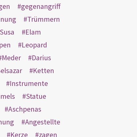
gen
gegenangriff
inung
Trümmern
Susa
Elam
pen
Leopard
Meder
Darius
elsazar
Ketten
Instrumente
mmels
Statue
Aschpenas
nung
Angestellte
Kerze
zagen