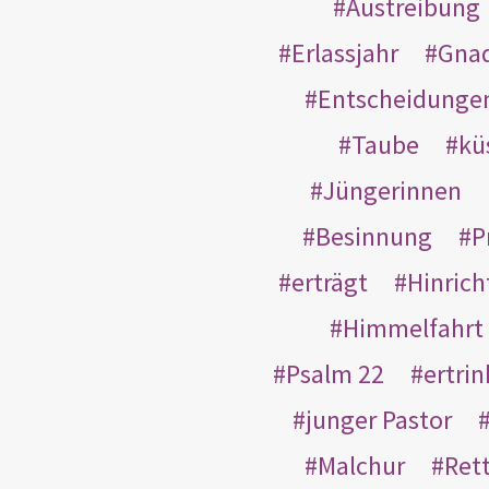
Austreibung
Erlassjahr
Gnad
Entscheidunge
Taube
kü
Jüngerinnen
Besinnung
P
erträgt
Hinric
Himmelfahrt
Psalm 22
ertri
junger Pastor
Malchur
Ret