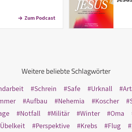
Zum Podcast
Weitere beliebte Schlagwörter
ndarbeit
Schrein
Safe
Urknall
Ar
mmer
Aufbau
Nehemia
Koscher
age
Notfall
Militär
Winter
Oma
Übelkeit
Perspektive
Krebs
Flug