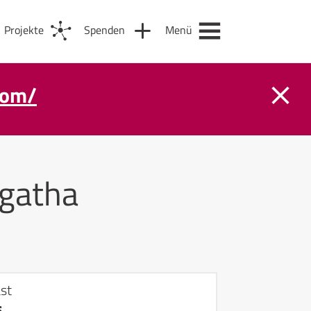
Projekte
Spenden
Menü
com/
gatha
st
s