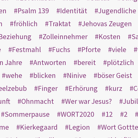
en
Psalm 139
Identität
Jugendliche
n
fröhlich
Traktat
Jehovas Zeugen
Beziehung
Zolleinnehmer
Kosten
Sa
e
Festmahl
Fuchs
Pforte
viele
n Jahre
Antworten
bereit
plötzlich
wehe
blicken
Ninive
böser Geist
eelzebub
Finger
Erhörung
kurz
C
unft
Ohnmacht
Wer war Jesus?
Jubi
Sommerpause
WORT2020
12
2
ame
Kierkegaard
Legion
Wort Gottt