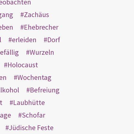
eobachten
gang
Zachäus
eben
Ehebrecher
l
erleiden
Dorf
efällig
Wurzeln
Holocaust
en
Wochentag
lkohol
Befreiung
t
Laubhütte
tage
Schofar
Jüdische Feste