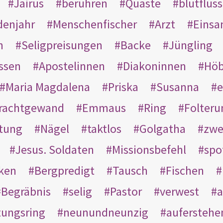
Jairus
berühren
Quaste
blutflüss
enjahr
Menschenfischer
Arzt
Einsa
n
Seligpreisungen
Backe
Jüngling
ssen
Apostelinnen
Diakoninnen
Hö
Maria Magdalena
Priska
Susanna
e
rachtgewand
Emmaus
Ring
Folteru
htung
Nägel
taktlos
Golgatha
zwe
Jesus. Soldaten
Missionsbefehl
spo
nken
Bergpredigt
Tausch
Fischen
Begräbnis
selig
Pastor
verwest
a
tungsring
neunundneunzig
auferstehe