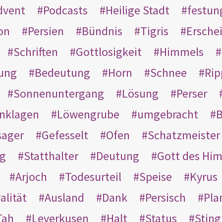
dvent
Podcasts
Heilige Stadt
festun
on
Persien
Bündnis
Tigris
Ersche
Schriften
Gottlosigkeit
Himmels
ung
Bedeutung
Horn
Schnee
Rip
Sonnenuntergang
Lösung
Perser
nklagen
Löwengrube
umgebracht
B
ager
Gefesselt
Ofen
Schatzmeister
g
Statthalter
Deutung
Gott des Hi
Arjoch
Todesurteil
Speise
Kyrus
alität
Ausland
Dank
Persisch
Pla
Tah
Leverkusen
Halt
Status
Sting