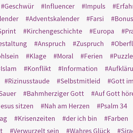
Geschwür
Influencer
Impuls
Erfah
lender
Adventskalender
Farsi
Bonu
Sprint
Kirchengeschichte
Europa
Pr
estaltung
Anspruch
Zuspruch
Oberfl
hlsein
Klage
Moral
Ferien
Puzzle
Islam
Konflikt
Information
Aufklär
Rizinusstaude
Selbstmitleid
Gott i
Sauer
Bahmherziger Gott
Auf Gott hör
Jesus sitzen
Nah am Herzen
Psalm 34
rag
Krisenzeiten
der ich bin
Farben
t
Verwurzelt sein
Wahres Glück
Sir