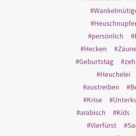
Wankelmütig
Heuschnupfe
persönlich
Hecken
Zäun
Geburtstag
zeh
Heuchelei
austreiben
B
Krise
Unterk
arabisch
Kids
Vierfürst
S