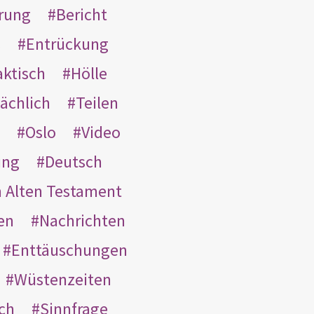
rung
Bericht
s
Entrückung
aktisch
Hölle
ächlich
Teilen
Oslo
Video
ung
Deutsch
m Alten Testament
en
Nachrichten
Enttäuschungen
Wüstenzeiten
ach
Sinnfrage