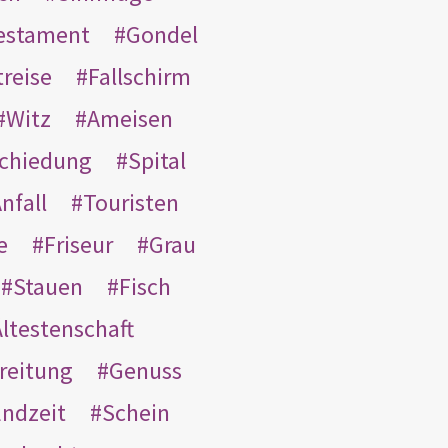
Testament
Gondel
treise
Fallschirm
Witz
Ameisen
schiedung
Spital
nfall
Touristen
e
Friseur
Grau
Stauen
Fisch
ltestenschaft
reitung
Genuss
ndzeit
Schein