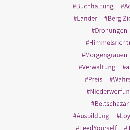
Buchhaltung
A
Länder
Berg Zi
Drohungen
Himmelsricht
Morgengrauen
Verwaltung
a
Preis
Wahrs
Niederwerfun
Beltschazar
Ausbildung
Loy
FeedYourself