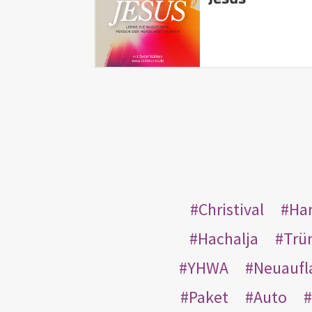
Christival
Ha
Hachalja
Trü
YHWA
Neuaufl
Paket
Auto