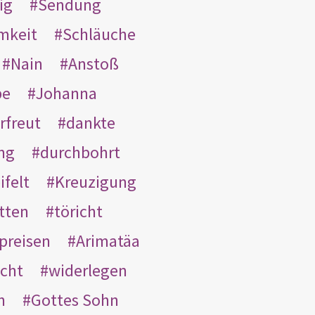
ig
Sendung
mkeit
Schläuche
Nain
Anstoß
be
Johanna
rfreut
dankte
ng
durchbohrt
ifelt
Kreuzigung
tten
töricht
preisen
Arimatäa
cht
widerlegen
n
Gottes Sohn