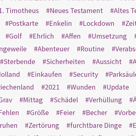
1. Timotheus
Neues Testament
Altes 
Postkarte
Enkelin
Lockdown
Zei
Golf
Ehrlich
Affen
Umsetzung
ngeweile
Abenteuer
Routine
Verab
Sterbende
Sicherheiten
Aussicht
A
olland
Einkaufen
Security
Parksäul
riechenland
2021
Wunden
Update
Grav
Mittag
Schädel
Verhüllung
Ä
Fehlen
Größe
Feier
Becher
Vorbe
ruhen
Zertörung
furchtbare Dinge
E