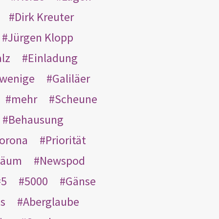
Dirk Kreuter
Jürgen Klopp
lz
Einladung
wenige
Galiläer
mehr
Scheune
Behausung
orona
Priorität
läum
Newspod
5
5000
Gänse
es
Aberglaube