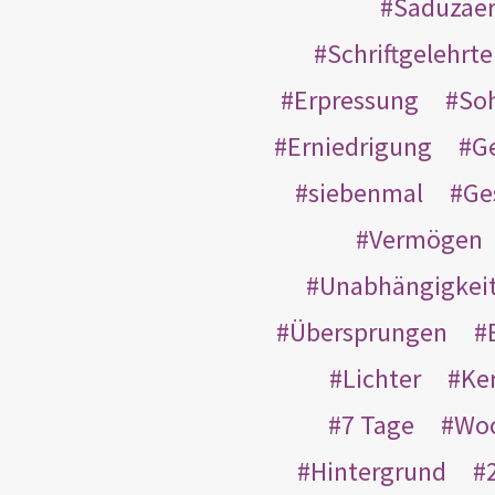
Saduzäe
Schriftgelehrt
Erpressung
So
Erniedrigung
G
siebenmal
Ge
Vermögen
Unabhängigkei
Übersprungen
Lichter
Ke
7 Tage
Wo
Hintergrund