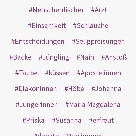
Menschenfischer
Arzt
Einsamkeit
Schläuche
Entscheidungen
Seligpreisungen
Backe
Jüngling
Nain
Anstoß
Taube
küssen
Apostelinnen
Diakoninnen
Höbe
Johanna
Jüngerinnen
Maria Magdalena
Priska
Susanna
erfreut
dankte
Besinnung