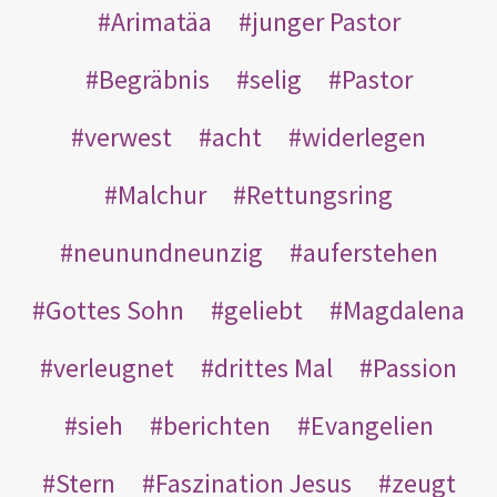
Arimatäa
junger Pastor
Begräbnis
selig
Pastor
verwest
acht
widerlegen
Malchur
Rettungsring
neunundneunzig
auferstehen
Gottes Sohn
geliebt
Magdalena
verleugnet
drittes Mal
Passion
sieh
berichten
Evangelien
Stern
Faszination Jesus
zeugt