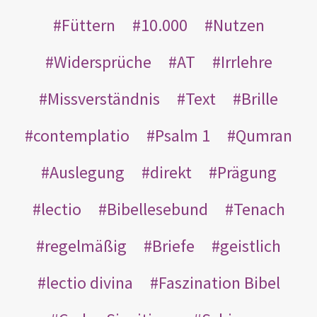
Füttern
10.000
Nutzen
Widersprüche
AT
Irrlehre
Missverständnis
Text
Brille
contemplatio
Psalm 1
Qumran
Auslegung
direkt
Prägung
lectio
Bibellesebund
Tenach
regelmäßig
Briefe
geistlich
lectio divina
Faszination Bibel