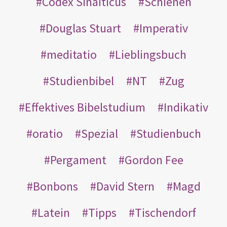
Codex Sinaiticus
Schienen
Douglas Stuart
Imperativ
meditatio
Lieblingsbuch
Studienbibel
NT
Zug
Effektives Bibelstudium
Indikativ
oratio
Spezial
Studienbuch
Pergament
Gordon Fee
Bonbons
David Stern
Magd
Latein
Tipps
Tischendorf