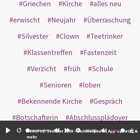
Griechen
Kirche
alles neu
erwischt
Neujahr
Überraschung
Silvester
Clown
Teetrinker
Klassentreffen
Fastenzeit
Verzicht
früh
Schule
Senioren
loben
Bekennende Kirche
Gespräch
Botschafterin
Abschlussplädoyer
00:00
NewsPod: Sommer 2026 – Sommerpause, App-Updates &
Hitler
Uni
Nächster
Play
Restart
Rewind
Forward
Settings
Mute
Do
mehr