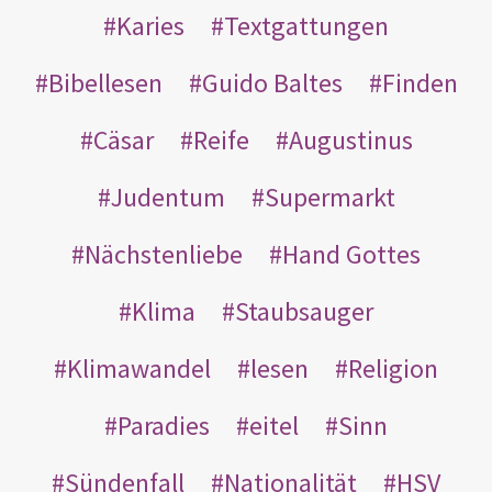
Karies
Textgattungen
Bibellesen
Guido Baltes
Finden
Cäsar
Reife
Augustinus
Judentum
Supermarkt
Nächstenliebe
Hand Gottes
Klima
Staubsauger
Klimawandel
lesen
Religion
Paradies
eitel
Sinn
Sündenfall
Nationalität
HSV