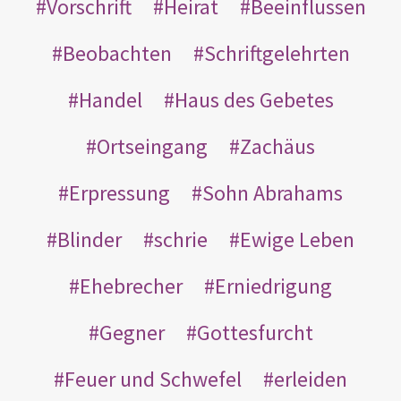
Vorschrift
Heirat
Beeinflussen
Beobachten
Schriftgelehrten
Handel
Haus des Gebetes
Ortseingang
Zachäus
Erpressung
Sohn Abrahams
Blinder
schrie
Ewige Leben
Ehebrecher
Erniedrigung
Gegner
Gottesfurcht
Feuer und Schwefel
erleiden