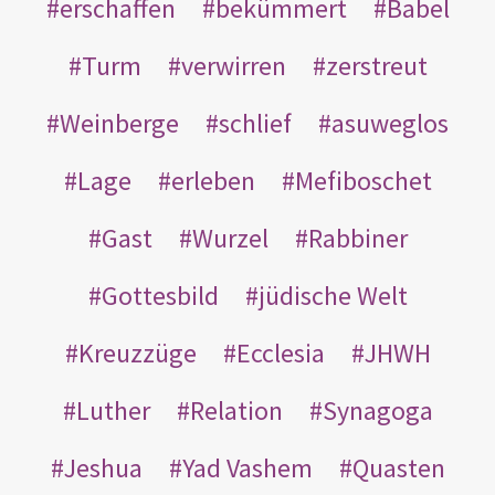
erschaffen
bekümmert
Babel
Turm
verwirren
zerstreut
Weinberge
schlief
asuweglos
Lage
erleben
Mefiboschet
Gast
Wurzel
Rabbiner
Gottesbild
jüdische Welt
Kreuzzüge
Ecclesia
JHWH
Luther
Relation
Synagoga
Jeshua
Yad Vashem
Quasten