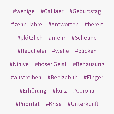
wenige
Galiläer
Geburtstag
zehn Jahre
Antworten
bereit
plötzlich
mehr
Scheune
Heuchelei
wehe
blicken
Ninive
böser Geist
Behausung
austreiben
Beelzebub
Finger
Erhörung
kurz
Corona
Priorität
Krise
Unterkunft