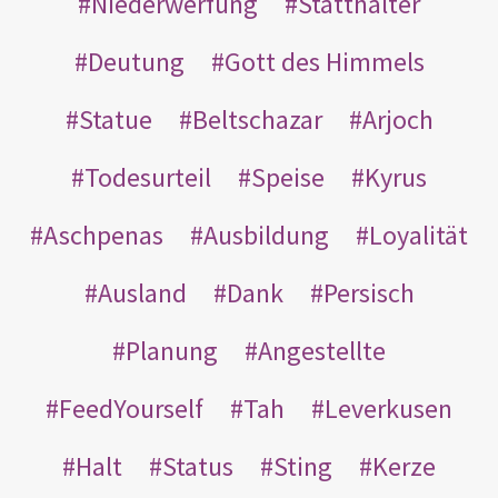
Niederwerfung
Statthalter
Deutung
Gott des Himmels
Statue
Beltschazar
Arjoch
Todesurteil
Speise
Kyrus
Aschpenas
Ausbildung
Loyalität
Ausland
Dank
Persisch
Planung
Angestellte
FeedYourself
Tah
Leverkusen
Halt
Status
Sting
Kerze