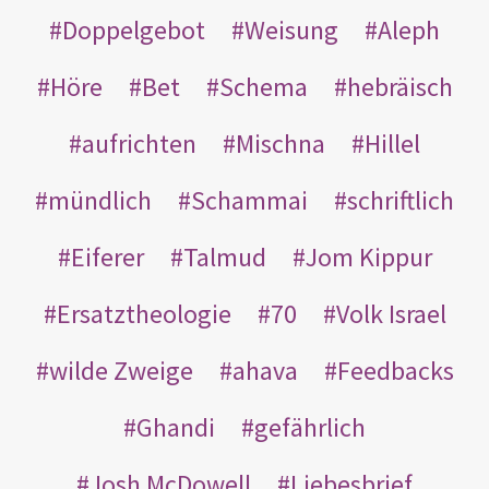
Doppelgebot
Weisung
Aleph
Höre
Bet
Schema
hebräisch
aufrichten
Mischna
Hillel
mündlich
Schammai
schriftlich
Eiferer
Talmud
Jom Kippur
Ersatztheologie
70
Volk Israel
wilde Zweige
ahava
Feedbacks
Ghandi
gefährlich
Josh McDowell
Liebesbrief