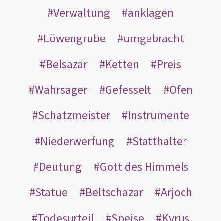
Verwaltung
anklagen
Löwengrube
umgebracht
Belsazar
Ketten
Preis
Wahrsager
Gefesselt
Ofen
Schatzmeister
Instrumente
Niederwerfung
Statthalter
Deutung
Gott des Himmels
Statue
Beltschazar
Arjoch
Todesurteil
Speise
Kyrus