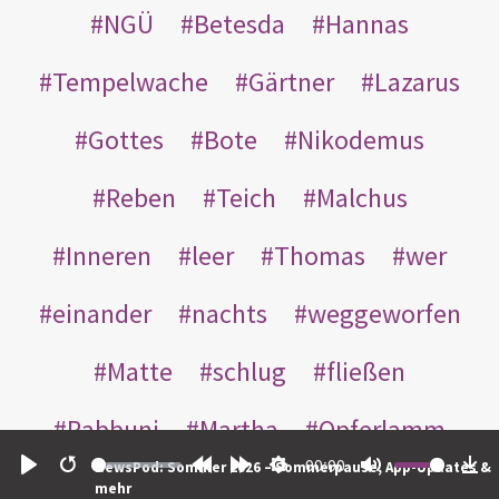
NGÜ
Betesda
Hannas
Tempelwache
Gärtner
Lazarus
Gottes
Bote
Nikodemus
Reben
Teich
Malchus
Inneren
leer
Thomas
wer
einander
nachts
weggeworfen
Matte
schlug
fließen
Rabbuni
Martha
Opferlamm
00:00
NewsPod: Sommer 2026 – Sommerpause, App-Updates &
gewaschen
gegeben
jüdischen
Play
Restart
Rewind
Forward
Settings
Mute
Do
mehr