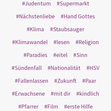
Judentum
Supermarkt
Nächstenliebe
Hand Gottes
Klima
Staubsauger
Klimawandel
lesen
Religion
Paradies
eitel
Sinn
Sündenfall
Nationalität
HSV
Fallenlassen
Zukunft
Paar
Erwachsene
mit dir
kindlich
Pfarrer
Film
erste Hilfe