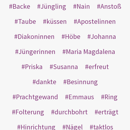
Backe
Jüngling
Nain
Anstoß
Taube
küssen
Apostelinnen
Diakoninnen
Höbe
Johanna
Jüngerinnen
Maria Magdalena
Priska
Susanna
erfreut
dankte
Besinnung
Prachtgewand
Emmaus
Ring
Folterung
durchbohrt
erträgt
Hinrichtung
Nägel
taktlos