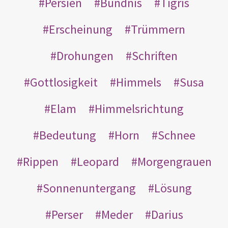
Persien
Bündnis
Tigris
Erscheinung
Trümmern
Drohungen
Schriften
Gottlosigkeit
Himmels
Susa
Elam
Himmelsrichtung
Bedeutung
Horn
Schnee
Rippen
Leopard
Morgengrauen
Sonnenuntergang
Lösung
Perser
Meder
Darius