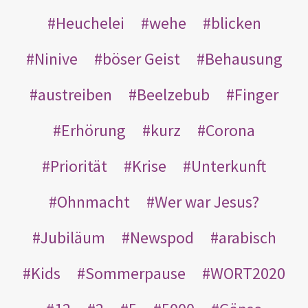
Heuchelei
wehe
blicken
Ninive
böser Geist
Behausung
austreiben
Beelzebub
Finger
Erhörung
kurz
Corona
Priorität
Krise
Unterkunft
Ohnmacht
Wer war Jesus?
Jubiläum
Newspod
arabisch
Kids
Sommerpause
WORT2020