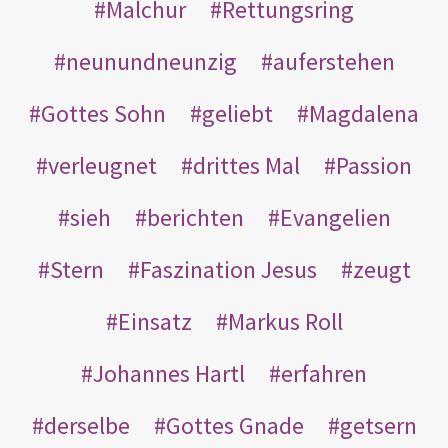
Malchur
Rettungsring
neunundneunzig
auferstehen
Gottes Sohn
geliebt
Magdalena
verleugnet
drittes Mal
Passion
sieh
berichten
Evangelien
Stern
Faszination Jesus
zeugt
Einsatz
Markus Roll
Johannes Hartl
erfahren
derselbe
Gottes Gnade
getsern