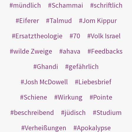
mündlich
Schammai
schriftlich
Eiferer
Talmud
Jom Kippur
Ersatztheologie
70
Volk Israel
wilde Zweige
ahava
Feedbacks
Ghandi
gefährlich
Josh McDowell
Liebesbrief
Schiene
Wirkung
Pointe
beschreibend
jüdisch
Studium
Verheißungen
Apokalypse