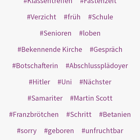
Klassentreffen
Fastenzeit
Verzicht
früh
Schule
Senioren
loben
Bekennende Kirche
Gespräch
Botschafterin
Abschlussplädoyer
Hitler
Uni
Nächster
Samariter
Martin Scott
Franzbrötchen
Schritt
Betanien
sorry
geboren
unfruchtbar