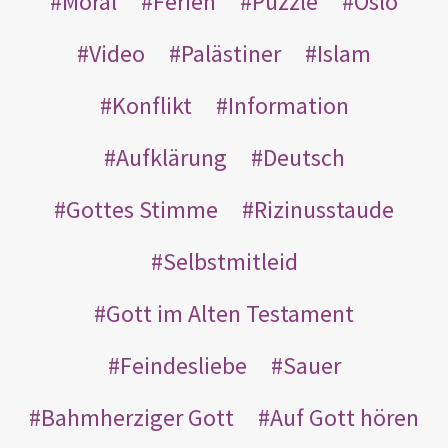
Moral
Ferien
Puzzle
Oslo
Video
Palästiner
Islam
Konflikt
Information
Aufklärung
Deutsch
Gottes Stimme
Rizinusstaude
Selbstmitleid
Gott im Alten Testament
Feindesliebe
Sauer
Bahmherziger Gott
Auf Gott hören