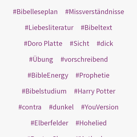
Bibelleseplan
Missverständnisse
Liebesliteratur
Bibeltext
Doro Platte
Sicht
dick
Übung
vorschreibend
BibleEnergy
Prophetie
Bibelstudium
Harry Potter
contra
dunkel
YouVersion
Elberfelder
Hohelied