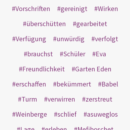
Vorschriften
gereinigt
Wirken
überschütten
gearbeitet
Verfügung
unwürdig
verfolgt
brauchst
Schüler
Eva
Freundlichkeit
Garten Eden
erschaffen
bekümmert
Babel
Turm
verwirren
zerstreut
Weinberge
schlief
asuweglos
Lage
erleben
Mefiboschet