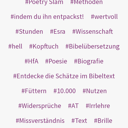
Poetry Slam
Methoden
indem du ihn entpackst!
wertvoll
Stunden
Esra
Wissenschaft
hell
Kopftuch
Bibelübersetzung
HfA
Poesie
Biografie
Entdecke die Schätze im Bibeltext
Füttern
10.000
Nutzen
Widersprüche
AT
Irrlehre
Missverständnis
Text
Brille