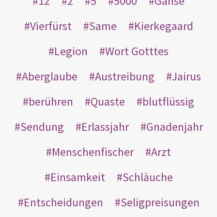
12
2
5
5000
Gänse
Vierfürst
Same
Kierkegaard
Legion
Wort Gotttes
Aberglaube
Austreibung
Jairus
berühren
Quaste
blutflüssig
Sendung
Erlassjahr
Gnadenjahr
Menschenfischer
Arzt
Einsamkeit
Schläuche
Entscheidungen
Seligpreisungen