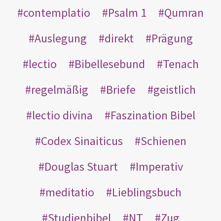
contemplatio
Psalm 1
Qumran
Auslegung
direkt
Prägung
lectio
Bibellesebund
Tenach
regelmäßig
Briefe
geistlich
lectio divina
Faszination Bibel
Codex Sinaiticus
Schienen
Douglas Stuart
Imperativ
meditatio
Lieblingsbuch
Studienbibel
NT
Zug