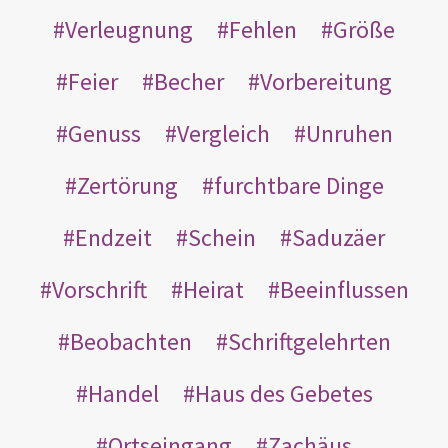
Verleugnung
Fehlen
Größe
Feier
Becher
Vorbereitung
Genuss
Vergleich
Unruhen
Zertörung
furchtbare Dinge
Endzeit
Schein
Saduzäer
Vorschrift
Heirat
Beeinflussen
Beobachten
Schriftgelehrten
Handel
Haus des Gebetes
Ortseingang
Zachäus