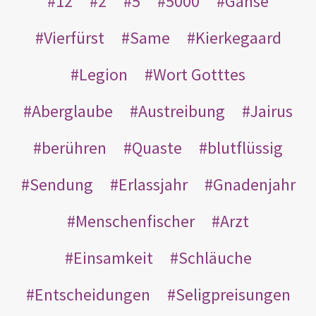
12
2
5
5000
Gänse
Vierfürst
Same
Kierkegaard
Legion
Wort Gotttes
Aberglaube
Austreibung
Jairus
berühren
Quaste
blutflüssig
Sendung
Erlassjahr
Gnadenjahr
Menschenfischer
Arzt
Einsamkeit
Schläuche
Entscheidungen
Seligpreisungen