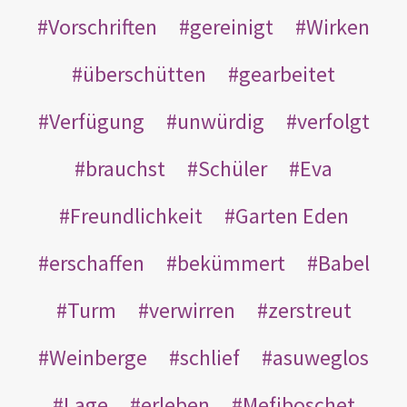
Vorschriften
gereinigt
Wirken
überschütten
gearbeitet
Verfügung
unwürdig
verfolgt
brauchst
Schüler
Eva
Freundlichkeit
Garten Eden
erschaffen
bekümmert
Babel
Turm
verwirren
zerstreut
Weinberge
schlief
asuweglos
Lage
erleben
Mefiboschet