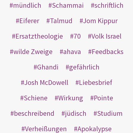
mündlich
Schammai
schriftlich
Eiferer
Talmud
Jom Kippur
Ersatztheologie
70
Volk Israel
wilde Zweige
ahava
Feedbacks
Ghandi
gefährlich
Josh McDowell
Liebesbrief
Schiene
Wirkung
Pointe
beschreibend
jüdisch
Studium
Verheißungen
Apokalypse