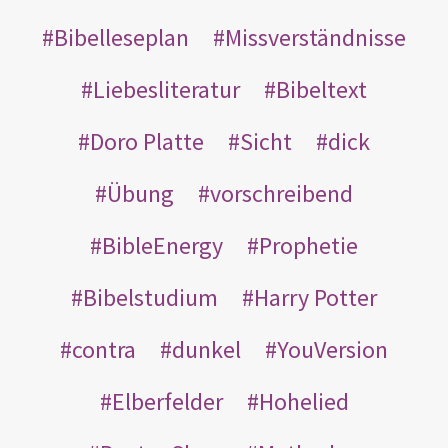
Bibelleseplan
Missverständnisse
Liebesliteratur
Bibeltext
Doro Platte
Sicht
dick
Übung
vorschreibend
BibleEnergy
Prophetie
Bibelstudium
Harry Potter
contra
dunkel
YouVersion
Elberfelder
Hohelied