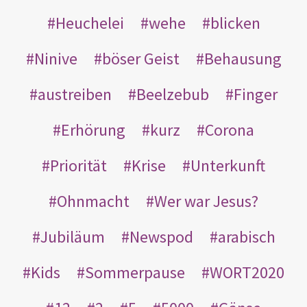
Heuchelei
wehe
blicken
Ninive
böser Geist
Behausung
austreiben
Beelzebub
Finger
Erhörung
kurz
Corona
Priorität
Krise
Unterkunft
Ohnmacht
Wer war Jesus?
Jubiläum
Newspod
arabisch
Kids
Sommerpause
WORT2020