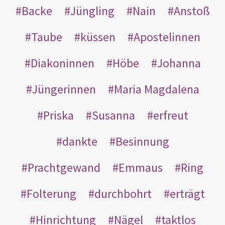
Backe
Jüngling
Nain
Anstoß
Taube
küssen
Apostelinnen
Diakoninnen
Höbe
Johanna
Jüngerinnen
Maria Magdalena
Priska
Susanna
erfreut
dankte
Besinnung
Prachtgewand
Emmaus
Ring
Folterung
durchbohrt
erträgt
Hinrichtung
Nägel
taktlos