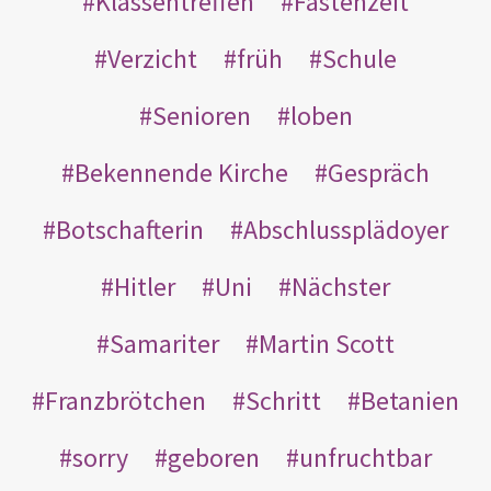
Klassentreffen
Fastenzeit
Verzicht
früh
Schule
Senioren
loben
Bekennende Kirche
Gespräch
Botschafterin
Abschlussplädoyer
Hitler
Uni
Nächster
Samariter
Martin Scott
Franzbrötchen
Schritt
Betanien
sorry
geboren
unfruchtbar