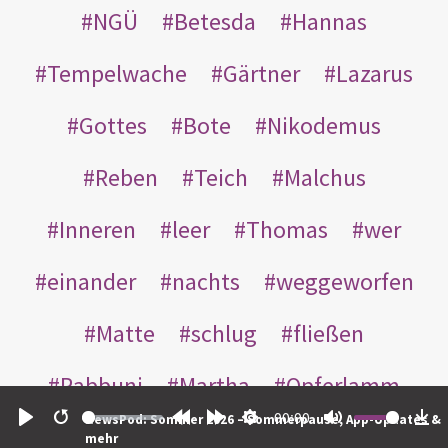
NGÜ
Betesda
Hannas
Tempelwache
Gärtner
Lazarus
Gottes
Bote
Nikodemus
Reben
Teich
Malchus
Inneren
leer
Thomas
wer
einander
nachts
weggeworfen
Matte
schlug
fließen
Rabbuni
Martha
Opferlamm
00:00
NewsPod: Sommer 2026 – Sommerpause, App-Updates &
gewaschen
gegeben
jüdischen
Play
Restart
Rewind
Forward
Settings
Mute
Do
mehr