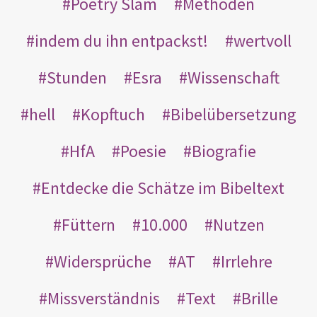
Poetry Slam
Methoden
indem du ihn entpackst!
wertvoll
Stunden
Esra
Wissenschaft
hell
Kopftuch
Bibelübersetzung
HfA
Poesie
Biografie
Entdecke die Schätze im Bibeltext
Füttern
10.000
Nutzen
Widersprüche
AT
Irrlehre
Missverständnis
Text
Brille