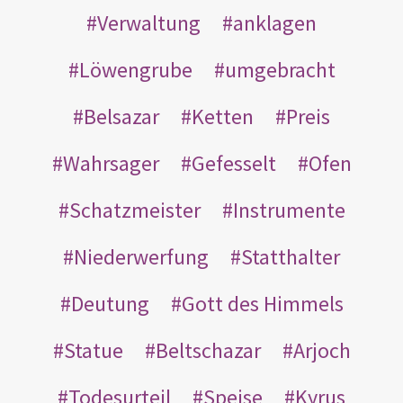
Verwaltung
anklagen
Löwengrube
umgebracht
Belsazar
Ketten
Preis
Wahrsager
Gefesselt
Ofen
Schatzmeister
Instrumente
Niederwerfung
Statthalter
Deutung
Gott des Himmels
Statue
Beltschazar
Arjoch
Todesurteil
Speise
Kyrus