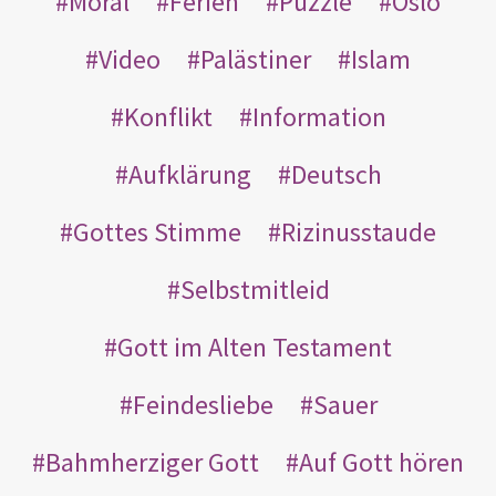
Moral
Ferien
Puzzle
Oslo
Video
Palästiner
Islam
Konflikt
Information
Aufklärung
Deutsch
Gottes Stimme
Rizinusstaude
Selbstmitleid
Gott im Alten Testament
Feindesliebe
Sauer
Bahmherziger Gott
Auf Gott hören