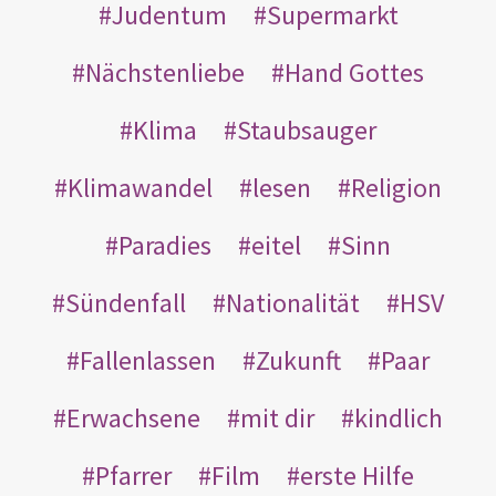
Judentum
Supermarkt
Nächstenliebe
Hand Gottes
Klima
Staubsauger
Klimawandel
lesen
Religion
Paradies
eitel
Sinn
Sündenfall
Nationalität
HSV
Fallenlassen
Zukunft
Paar
Erwachsene
mit dir
kindlich
Pfarrer
Film
erste Hilfe