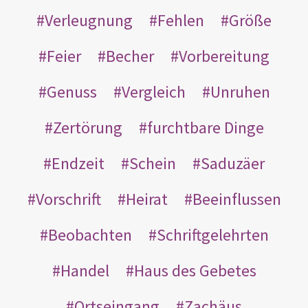
Verleugnung
Fehlen
Größe
Feier
Becher
Vorbereitung
Genuss
Vergleich
Unruhen
Zertörung
furchtbare Dinge
Endzeit
Schein
Saduzäer
Vorschrift
Heirat
Beeinflussen
Beobachten
Schriftgelehrten
Handel
Haus des Gebetes
Ortseingang
Zachäus