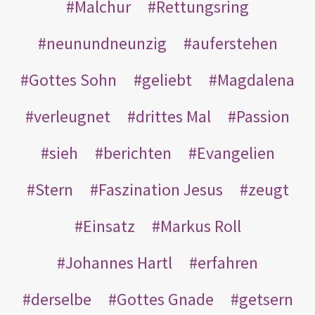
Malchur
Rettungsring
neunundneunzig
auferstehen
Gottes Sohn
geliebt
Magdalena
verleugnet
drittes Mal
Passion
sieh
berichten
Evangelien
Stern
Faszination Jesus
zeugt
Einsatz
Markus Roll
Johannes Hartl
erfahren
derselbe
Gottes Gnade
getsern