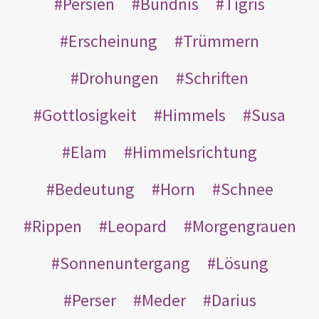
Persien
Bündnis
Tigris
Erscheinung
Trümmern
Drohungen
Schriften
Gottlosigkeit
Himmels
Susa
Elam
Himmelsrichtung
Bedeutung
Horn
Schnee
Rippen
Leopard
Morgengrauen
Sonnenuntergang
Lösung
Perser
Meder
Darius