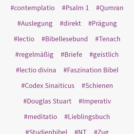
contemplatio
Psalm 1
Qumran
Auslegung
direkt
Prägung
lectio
Bibellesebund
Tenach
regelmäßig
Briefe
geistlich
lectio divina
Faszination Bibel
Codex Sinaiticus
Schienen
Douglas Stuart
Imperativ
meditatio
Lieblingsbuch
Studienbibel
NT
Zug