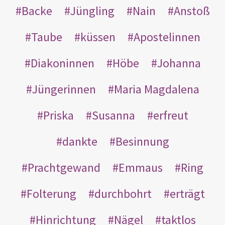
Backe
Jüngling
Nain
Anstoß
Taube
küssen
Apostelinnen
Diakoninnen
Höbe
Johanna
Jüngerinnen
Maria Magdalena
Priska
Susanna
erfreut
dankte
Besinnung
Prachtgewand
Emmaus
Ring
Folterung
durchbohrt
erträgt
Hinrichtung
Nägel
taktlos