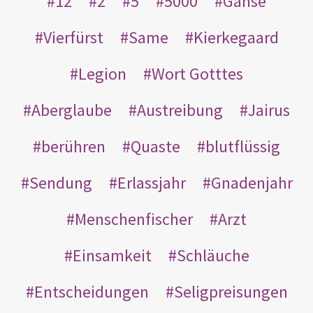
12
2
5
5000
Gänse
Vierfürst
Same
Kierkegaard
Legion
Wort Gotttes
Aberglaube
Austreibung
Jairus
berühren
Quaste
blutflüssig
Sendung
Erlassjahr
Gnadenjahr
Menschenfischer
Arzt
Einsamkeit
Schläuche
Entscheidungen
Seligpreisungen