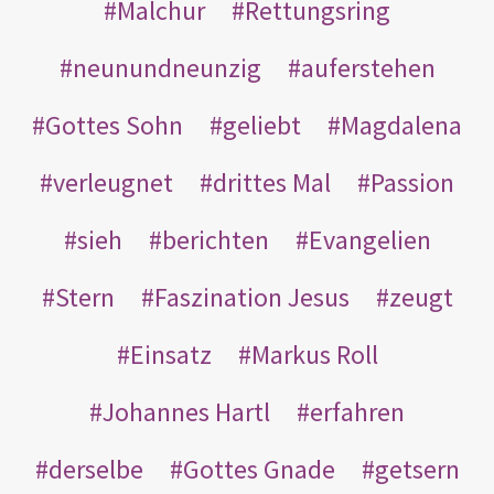
Malchur
Rettungsring
neunundneunzig
auferstehen
Gottes Sohn
geliebt
Magdalena
verleugnet
drittes Mal
Passion
sieh
berichten
Evangelien
Stern
Faszination Jesus
zeugt
Einsatz
Markus Roll
Johannes Hartl
erfahren
derselbe
Gottes Gnade
getsern