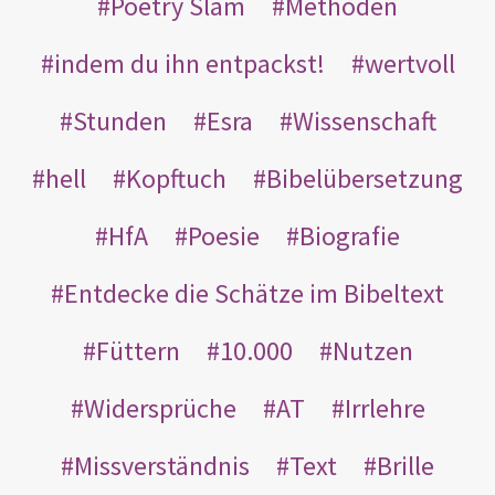
Poetry Slam
Methoden
indem du ihn entpackst!
wertvoll
Stunden
Esra
Wissenschaft
hell
Kopftuch
Bibelübersetzung
HfA
Poesie
Biografie
Entdecke die Schätze im Bibeltext
Füttern
10.000
Nutzen
Widersprüche
AT
Irrlehre
Missverständnis
Text
Brille