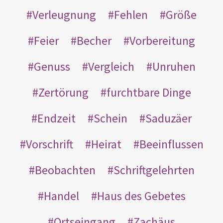
Verleugnung
Fehlen
Größe
Feier
Becher
Vorbereitung
Genuss
Vergleich
Unruhen
Zertörung
furchtbare Dinge
Endzeit
Schein
Saduzäer
Vorschrift
Heirat
Beeinflussen
Beobachten
Schriftgelehrten
Handel
Haus des Gebetes
Ortseingang
Zachäus