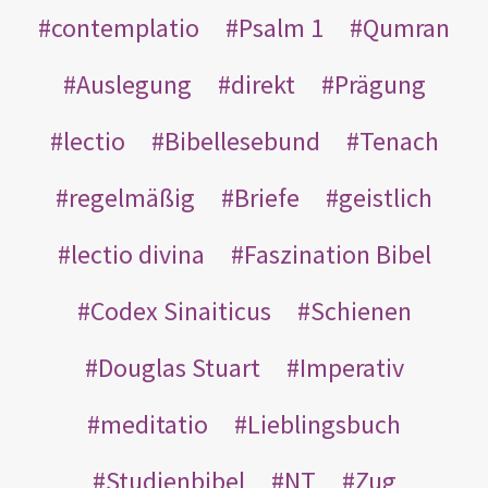
contemplatio
Psalm 1
Qumran
Auslegung
direkt
Prägung
lectio
Bibellesebund
Tenach
regelmäßig
Briefe
geistlich
lectio divina
Faszination Bibel
Codex Sinaiticus
Schienen
Douglas Stuart
Imperativ
meditatio
Lieblingsbuch
Studienbibel
NT
Zug