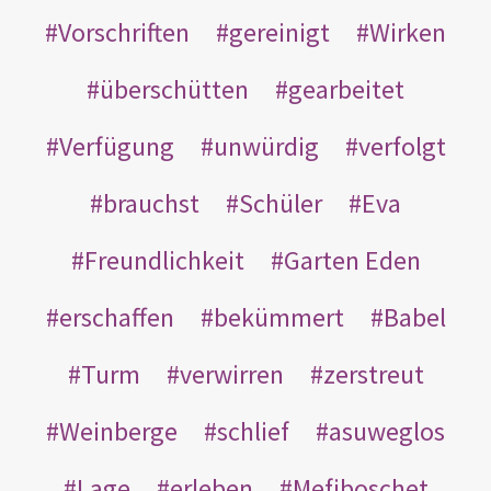
Vorschriften
gereinigt
Wirken
überschütten
gearbeitet
Verfügung
unwürdig
verfolgt
brauchst
Schüler
Eva
Freundlichkeit
Garten Eden
erschaffen
bekümmert
Babel
Turm
verwirren
zerstreut
Weinberge
schlief
asuweglos
Lage
erleben
Mefiboschet