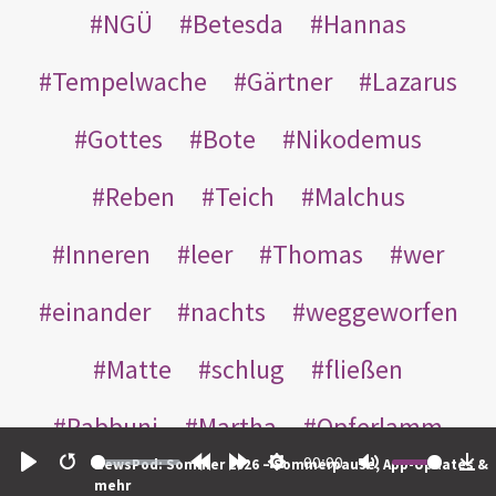
NGÜ
Betesda
Hannas
Tempelwache
Gärtner
Lazarus
Gottes
Bote
Nikodemus
Reben
Teich
Malchus
Inneren
leer
Thomas
wer
einander
nachts
weggeworfen
Matte
schlug
fließen
Rabbuni
Martha
Opferlamm
00:00
NewsPod: Sommer 2026 – Sommerpause, App-Updates &
gewaschen
gegeben
jüdischen
Play
Restart
Rewind
Forward
Settings
Mute
Do
mehr