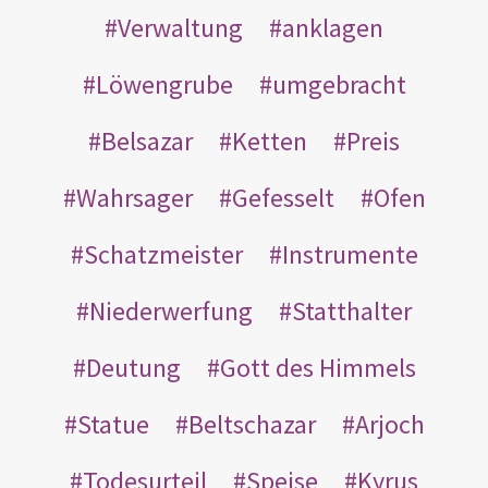
Verwaltung
anklagen
Löwengrube
umgebracht
Belsazar
Ketten
Preis
Wahrsager
Gefesselt
Ofen
Schatzmeister
Instrumente
Niederwerfung
Statthalter
Deutung
Gott des Himmels
Statue
Beltschazar
Arjoch
Todesurteil
Speise
Kyrus