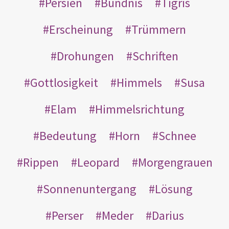
Persien
Bündnis
Tigris
Erscheinung
Trümmern
Drohungen
Schriften
Gottlosigkeit
Himmels
Susa
Elam
Himmelsrichtung
Bedeutung
Horn
Schnee
Rippen
Leopard
Morgengrauen
Sonnenuntergang
Lösung
Perser
Meder
Darius