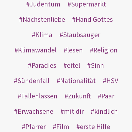
Judentum
Supermarkt
Nächstenliebe
Hand Gottes
Klima
Staubsauger
Klimawandel
lesen
Religion
Paradies
eitel
Sinn
Sündenfall
Nationalität
HSV
Fallenlassen
Zukunft
Paar
Erwachsene
mit dir
kindlich
Pfarrer
Film
erste Hilfe