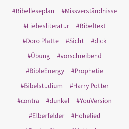
Bibelleseplan
Missverständnisse
Liebesliteratur
Bibeltext
Doro Platte
Sicht
dick
Übung
vorschreibend
BibleEnergy
Prophetie
Bibelstudium
Harry Potter
contra
dunkel
YouVersion
Elberfelder
Hohelied