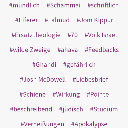
mündlich
Schammai
schriftlich
Eiferer
Talmud
Jom Kippur
Ersatztheologie
70
Volk Israel
wilde Zweige
ahava
Feedbacks
Ghandi
gefährlich
Josh McDowell
Liebesbrief
Schiene
Wirkung
Pointe
beschreibend
jüdisch
Studium
Verheißungen
Apokalypse