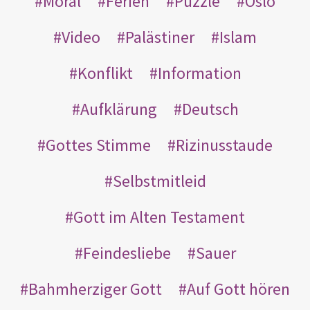
Moral
Ferien
Puzzle
Oslo
Video
Palästiner
Islam
Konflikt
Information
Aufklärung
Deutsch
Gottes Stimme
Rizinusstaude
Selbstmitleid
Gott im Alten Testament
Feindesliebe
Sauer
Bahmherziger Gott
Auf Gott hören