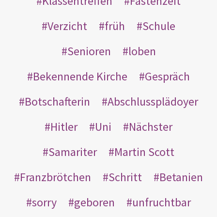
Klassentreffen
Fastenzeit
Verzicht
früh
Schule
Senioren
loben
Bekennende Kirche
Gespräch
Botschafterin
Abschlussplädoyer
Hitler
Uni
Nächster
Samariter
Martin Scott
Franzbrötchen
Schritt
Betanien
sorry
geboren
unfruchtbar