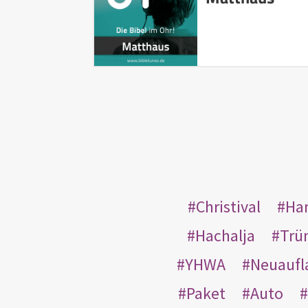
Christival
Ha
Hachalja
Trü
YHWA
Neuaufl
Paket
Auto