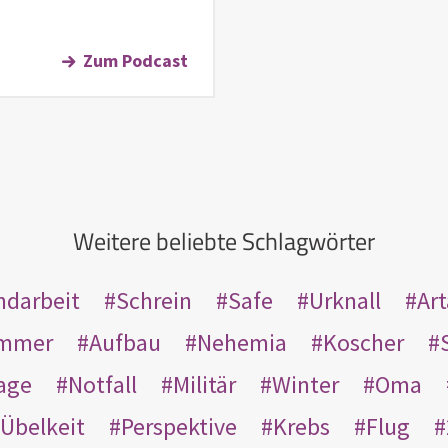
Zum Podcast
Weitere beliebte Schlagwörter
ndarbeit
Schrein
Safe
Urknall
Ar
mmer
Aufbau
Nehemia
Koscher
age
Notfall
Militär
Winter
Oma
Übelkeit
Perspektive
Krebs
Flug