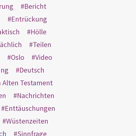
rung
Bericht
s
Entrückung
aktisch
Hölle
ächlich
Teilen
Oslo
Video
ung
Deutsch
m Alten Testament
en
Nachrichten
Enttäuschungen
Wüstenzeiten
ach
Sinnfrage