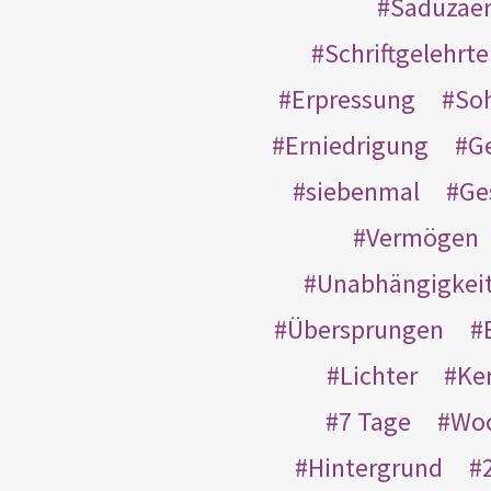
Saduzäe
Schriftgelehrt
Erpressung
So
Erniedrigung
G
siebenmal
Ge
Vermögen
Unabhängigkei
Übersprungen
Lichter
Ke
7 Tage
Wo
Hintergrund