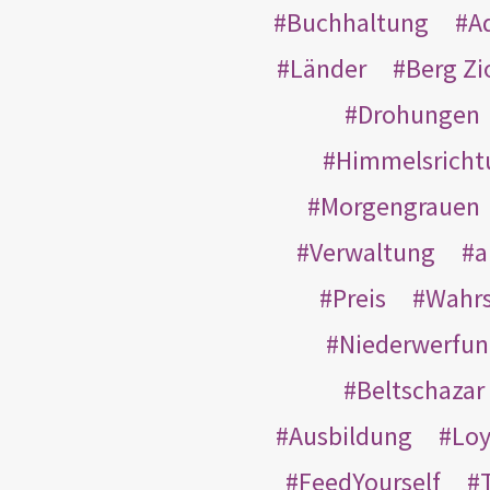
Buchhaltung
A
Länder
Berg Zi
Drohungen
Himmelsricht
Morgengrauen
Verwaltung
a
Preis
Wahrs
Niederwerfun
Beltschazar
Ausbildung
Loy
FeedYourself