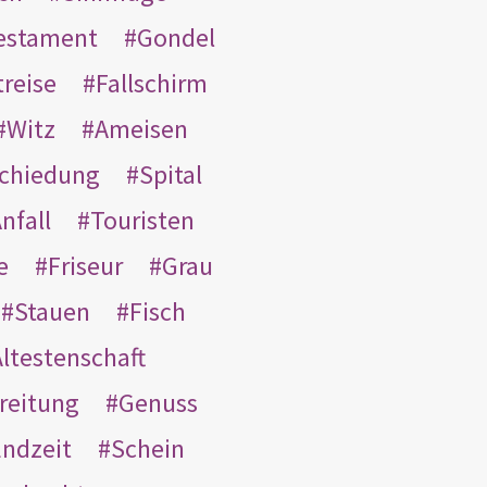
Testament
Gondel
treise
Fallschirm
Witz
Ameisen
schiedung
Spital
nfall
Touristen
e
Friseur
Grau
Stauen
Fisch
ltestenschaft
reitung
Genuss
ndzeit
Schein