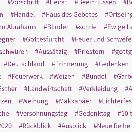
r
Vorschrift
Heirat
Beeinflussen
B
en
Handel
Haus des Gebetes
Ortsein
hn Abrahams
Blinder
schrie
Ewige L
egner
Gottesfurcht
Feuer und Schwefe
schwüren
Aussätzig
Priestern
gottg
Deutschland
Erinnerung
Gedenken
t
Feuerwerk
Weizen
Bündel
Garb
Esther
Landwirtschaft
Verkleidung
A
rzen
Weihung
Makkabäer
Lichterfes
che
Versöhnungstag
Gedenktag
10 
2020
Rückblick
Ausblick
Neue Reihe