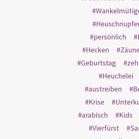
Wankelmütig
Heuschnupfe
persönlich
Hecken
Zäun
Geburtstag
zeh
Heuchelei
austreiben
B
Krise
Unterk
arabisch
Kids
Vierfürst
S