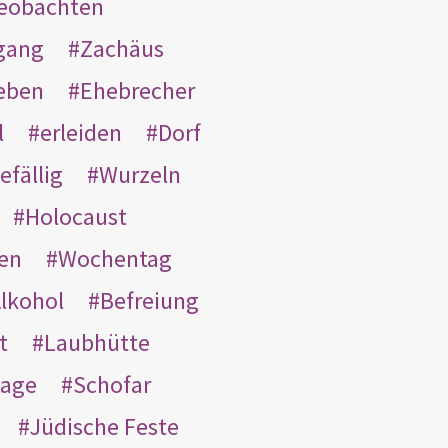
eobachten
gang
Zachäus
eben
Ehebrecher
l
erleiden
Dorf
efällig
Wurzeln
Holocaust
en
Wochentag
lkohol
Befreiung
t
Laubhütte
tage
Schofar
Jüdische Feste