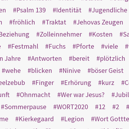
en
Psalm 139
Identität
Jugendliche
n
fröhlich
Traktat
Jehovas Zeugen
Beziehung
Zolleinnehmer
Kosten
Sa
e
Festmahl
Fuchs
Pforte
viele
n Jahre
Antworten
bereit
plötzlich
wehe
blicken
Ninive
böser Geist
eelzebub
Finger
Erhörung
kurz
C
unft
Ohnmacht
Wer war Jesus?
Jubi
Sommerpause
WORT2020
12
2
ame
Kierkegaard
Legion
Wort Gottt