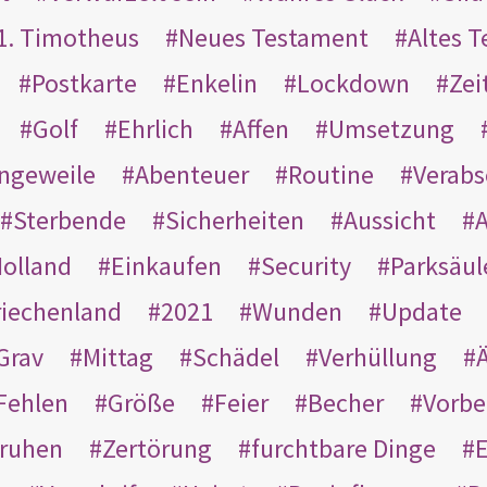
1. Timotheus
Neues Testament
Altes 
Postkarte
Enkelin
Lockdown
Zei
Golf
Ehrlich
Affen
Umsetzung
ngeweile
Abenteuer
Routine
Verab
Sterbende
Sicherheiten
Aussicht
A
olland
Einkaufen
Security
Parksäul
riechenland
2021
Wunden
Update
Grav
Mittag
Schädel
Verhüllung
Ä
Fehlen
Größe
Feier
Becher
Vorbe
ruhen
Zertörung
furchtbare Dinge
E