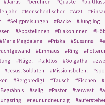
Jairus
berühren
Quaste
blutflüss
enjahr
Menschenfischer
Arzt
Einsa
n
Seligpreisungen
Backe
Jüngling
ssen
Apostelinnen
Diakoninnen
Hö
Maria Magdalena
Priska
Susanna
e
rachtgewand
Emmaus
Ring
Folteru
htung
Nägel
taktlos
Golgatha
zwe
Jesus. Soldaten
Missionsbefehl
spo
nken
Bergpredigt
Tausch
Fischen
Begräbnis
selig
Pastor
verwest
a
tungsring
neunundneunzig
auferstehe