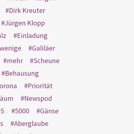
Dirk Kreuter
Jürgen Klopp
lz
Einladung
wenige
Galiläer
mehr
Scheune
Behausung
orona
Priorität
läum
Newspod
5
5000
Gänse
es
Aberglaube