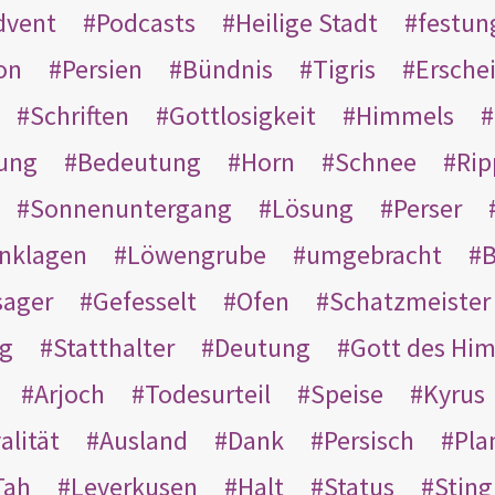
dvent
Podcasts
Heilige Stadt
festun
on
Persien
Bündnis
Tigris
Ersche
Schriften
Gottlosigkeit
Himmels
ung
Bedeutung
Horn
Schnee
Rip
Sonnenuntergang
Lösung
Perser
nklagen
Löwengrube
umgebracht
B
ager
Gefesselt
Ofen
Schatzmeister
g
Statthalter
Deutung
Gott des Hi
Arjoch
Todesurteil
Speise
Kyrus
alität
Ausland
Dank
Persisch
Pla
Tah
Leverkusen
Halt
Status
Sting