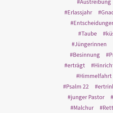
Austreibung
Erlassjahr
Gnad
Entscheidunge
Taube
kü
Jüngerinnen
Besinnung
P
erträgt
Hinric
Himmelfahrt
Psalm 22
ertri
junger Pastor
Malchur
Ret