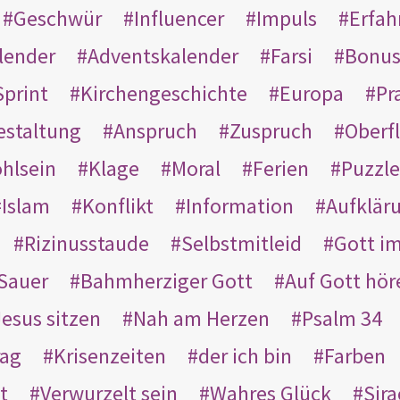
Geschwür
Influencer
Impuls
Erfah
lender
Adventskalender
Farsi
Bonu
Sprint
Kirchengeschichte
Europa
Pr
estaltung
Anspruch
Zuspruch
Oberfl
hlsein
Klage
Moral
Ferien
Puzzle
Islam
Konflikt
Information
Aufklär
Rizinusstaude
Selbstmitleid
Gott i
Sauer
Bahmherziger Gott
Auf Gott hör
Jesus sitzen
Nah am Herzen
Psalm 34
rag
Krisenzeiten
der ich bin
Farben
t
Verwurzelt sein
Wahres Glück
Sir