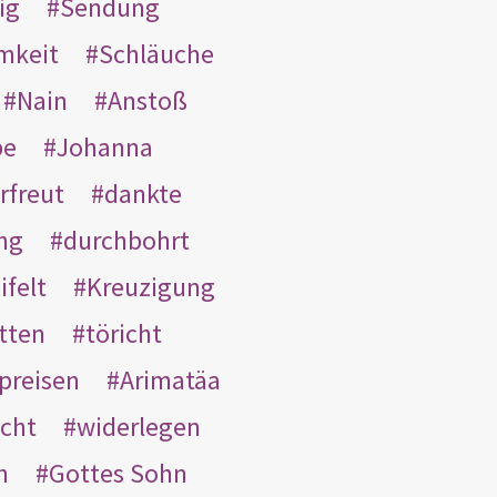
ig
Sendung
mkeit
Schläuche
Nain
Anstoß
be
Johanna
rfreut
dankte
ng
durchbohrt
ifelt
Kreuzigung
tten
töricht
preisen
Arimatäa
cht
widerlegen
n
Gottes Sohn