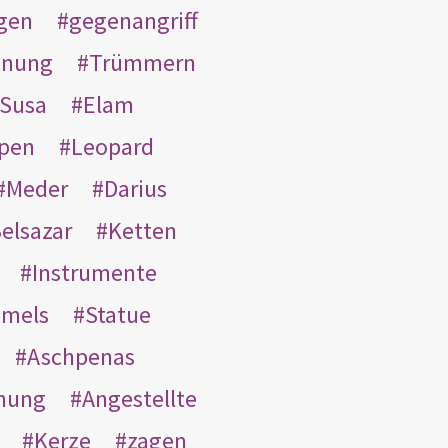
gen
gegenangriff
inung
Trümmern
Susa
Elam
pen
Leopard
Meder
Darius
elsazar
Ketten
Instrumente
mmels
Statue
Aschpenas
nung
Angestellte
Kerze
zagen