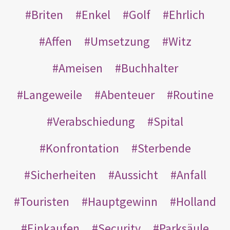
Briten
Enkel
Golf
Ehrlich
Affen
Umsetzung
Witz
Ameisen
Buchhalter
Langeweile
Abenteuer
Routine
Verabschiedung
Spital
Konfrontation
Sterbende
Sicherheiten
Aussicht
Anfall
Touristen
Hauptgewinn
Holland
Einkaufen
Security
Parksäule