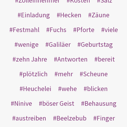
Zolleinnehmer
Kosten
Salz
Einladung
Hecken
Zäune
Festmahl
Fuchs
Pforte
viele
wenige
Galiläer
Geburtstag
zehn Jahre
Antworten
bereit
plötzlich
mehr
Scheune
Heuchelei
wehe
blicken
Ninive
böser Geist
Behausung
austreiben
Beelzebub
Finger