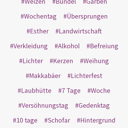
Weizen
Bündel
Garben
Wochentag
Übersprungen
Esther
Landwirtschaft
Verkleidung
Alkohol
Befreiung
Lichter
Kerzen
Weihung
Makkabäer
Lichterfest
Laubhütte
7 Tage
Woche
Versöhnungstag
Gedenktag
10 tage
Schofar
Hintergrund