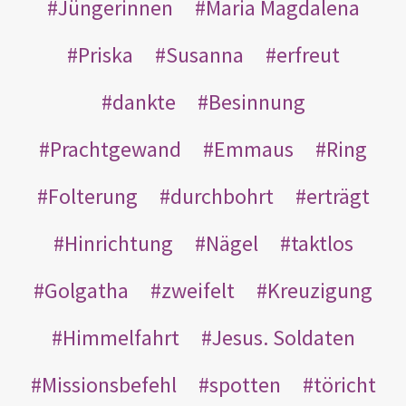
Jüngerinnen
Maria Magdalena
Priska
Susanna
erfreut
dankte
Besinnung
Prachtgewand
Emmaus
Ring
Folterung
durchbohrt
erträgt
Hinrichtung
Nägel
taktlos
Golgatha
zweifelt
Kreuzigung
Himmelfahrt
Jesus. Soldaten
Missionsbefehl
spotten
töricht