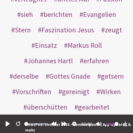
sieh
berichten
Evangelien
Stern
Faszination Jesus
zeugt
Einsatz
Markus Roll
Johannes Hartl
erfahren
derselbe
Gottes Gnade
getsern
Vorschriften
gereinigt
Wirken
überschütten
gearbeitet
Verfügung
unwürdig
verfolgt
00:00
NewsPod: Sommer 2026 – Sommerpause, App-Updates &
Play
Restart
Rewind
Forward
Settings
Mute
Do
mehr