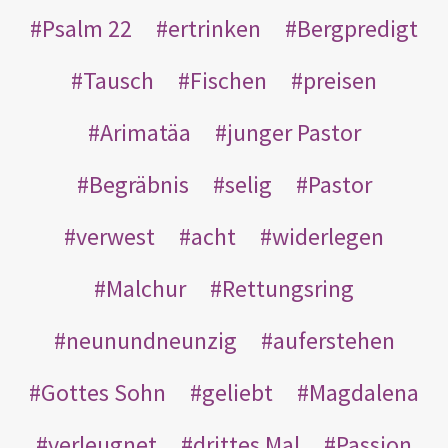
Psalm 22
ertrinken
Bergpredigt
Tausch
Fischen
preisen
Arimatäa
junger Pastor
Begräbnis
selig
Pastor
verwest
acht
widerlegen
Malchur
Rettungsring
neunundneunzig
auferstehen
Gottes Sohn
geliebt
Magdalena
verleugnet
drittes Mal
Passion