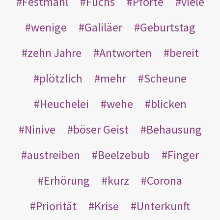
Festmahl
Fuchs
Pforte
viele
wenige
Galiläer
Geburtstag
zehn Jahre
Antworten
bereit
plötzlich
mehr
Scheune
Heuchelei
wehe
blicken
Ninive
böser Geist
Behausung
austreiben
Beelzebub
Finger
Erhörung
kurz
Corona
Priorität
Krise
Unterkunft