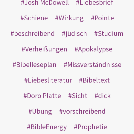
Josh McDowell
Liebesbrief
Schiene
Wirkung
Pointe
beschreibend
jüdisch
Studium
Verheißungen
Apokalypse
Bibelleseplan
Missverständnisse
Liebesliteratur
Bibeltext
Doro Platte
Sicht
dick
Übung
vorschreibend
BibleEnergy
Prophetie