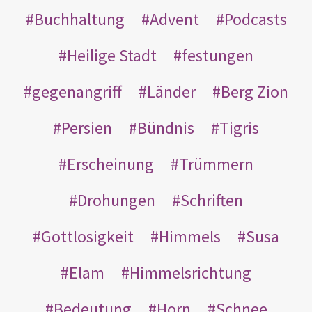
Buchhaltung
Advent
Podcasts
Heilige Stadt
festungen
gegenangriff
Länder
Berg Zion
Persien
Bündnis
Tigris
Erscheinung
Trümmern
Drohungen
Schriften
Gottlosigkeit
Himmels
Susa
Elam
Himmelsrichtung
Bedeutung
Horn
Schnee