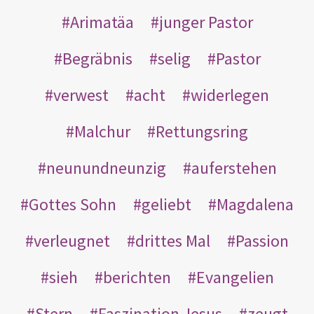
Arimatäa
junger Pastor
Begräbnis
selig
Pastor
verwest
acht
widerlegen
Malchur
Rettungsring
neunundneunzig
auferstehen
Gottes Sohn
geliebt
Magdalena
verleugnet
drittes Mal
Passion
sieh
berichten
Evangelien
Stern
Faszination Jesus
zeugt