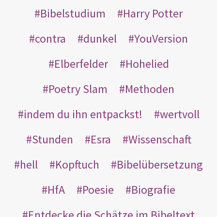
Bibelstudium
Harry Potter
contra
dunkel
YouVersion
Elberfelder
Hohelied
Poetry Slam
Methoden
indem du ihn entpackst!
wertvoll
Stunden
Esra
Wissenschaft
hell
Kopftuch
Bibelübersetzung
HfA
Poesie
Biografie
Entdecke die Schätze im Bibeltext