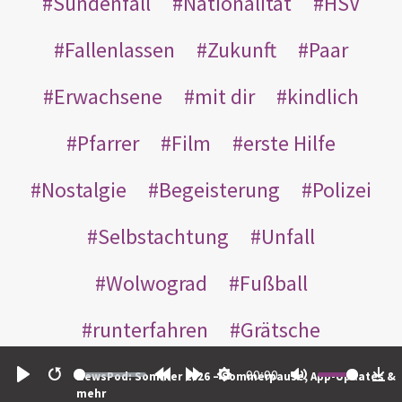
Sündenfall
Nationalität
HSV
Fallenlassen
Zukunft
Paar
Erwachsene
mit dir
kindlich
Pfarrer
Film
erste Hilfe
Nostalgie
Begeisterung
Polizei
Selbstachtung
Unfall
Wolwograd
Fußball
runterfahren
Grätsche
Gartenzaun
Straßenbahn
00:00
NewsPod: Sommer 2026 – Sommerpause, App-Updates &
Play
Restart
Rewind
Forward
Settings
Mute
Do
mehr