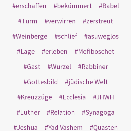
erschaffen
bekümmert
Babel
Turm
verwirren
zerstreut
Weinberge
schlief
asuweglos
Lage
erleben
Mefiboschet
Gast
Wurzel
Rabbiner
Gottesbild
jüdische Welt
Kreuzzüge
Ecclesia
JHWH
Luther
Relation
Synagoga
Jeshua
Yad Vashem
Quasten