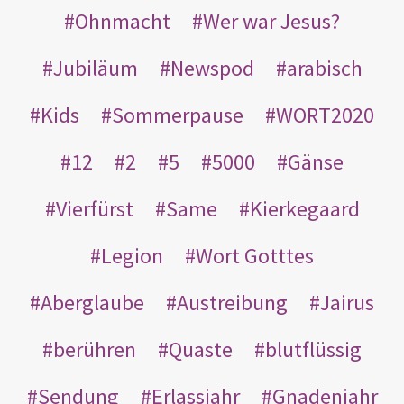
Ohnmacht
Wer war Jesus?
Jubiläum
Newspod
arabisch
Kids
Sommerpause
WORT2020
12
2
5
5000
Gänse
Vierfürst
Same
Kierkegaard
Legion
Wort Gotttes
Aberglaube
Austreibung
Jairus
berühren
Quaste
blutflüssig
Sendung
Erlassjahr
Gnadenjahr