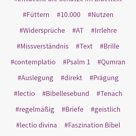
Füttern
10.000
Nutzen
Widersprüche
AT
Irrlehre
Missverständnis
Text
Brille
contemplatio
Psalm 1
Qumran
Auslegung
direkt
Prägung
lectio
Bibellesebund
Tenach
regelmäßig
Briefe
geistlich
lectio divina
Faszination Bibel