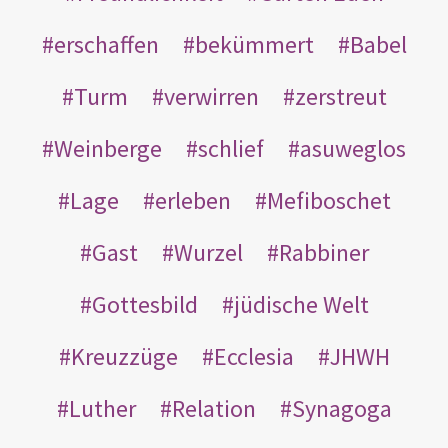
erschaffen
bekümmert
Babel
Turm
verwirren
zerstreut
Weinberge
schlief
asuweglos
Lage
erleben
Mefiboschet
Gast
Wurzel
Rabbiner
Gottesbild
jüdische Welt
Kreuzzüge
Ecclesia
JHWH
Luther
Relation
Synagoga