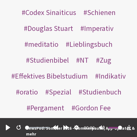
Codex Sinaiticus
Schienen
Douglas Stuart
Imperativ
meditatio
Lieblingsbuch
Studienbibel
NT
Zug
Effektives Bibelstudium
Indikativ
oratio
Spezial
Studienbuch
Pergament
Gordon Fee
Bonbons
David Stern
Magd
00:00
NewsPod: Sommer 2026 – Sommerpause, App-Updates &
Play
Restart
Rewind
Forward
Settings
Mute
Do
mehr