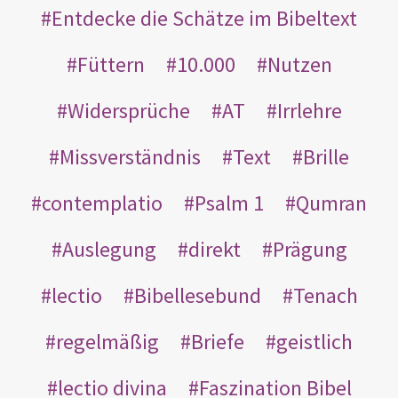
Entdecke die Schätze im Bibeltext
Füttern
10.000
Nutzen
Widersprüche
AT
Irrlehre
Missverständnis
Text
Brille
contemplatio
Psalm 1
Qumran
Auslegung
direkt
Prägung
lectio
Bibellesebund
Tenach
regelmäßig
Briefe
geistlich
lectio divina
Faszination Bibel