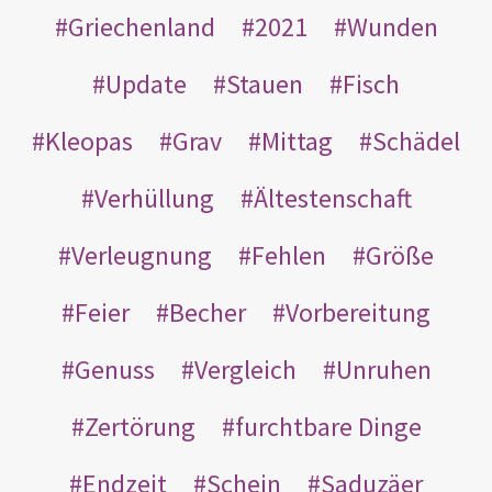
Griechenland
2021
Wunden
Update
Stauen
Fisch
Kleopas
Grav
Mittag
Schädel
Verhüllung
Ältestenschaft
Verleugnung
Fehlen
Größe
Feier
Becher
Vorbereitung
Genuss
Vergleich
Unruhen
Zertörung
furchtbare Dinge
Endzeit
Schein
Saduzäer