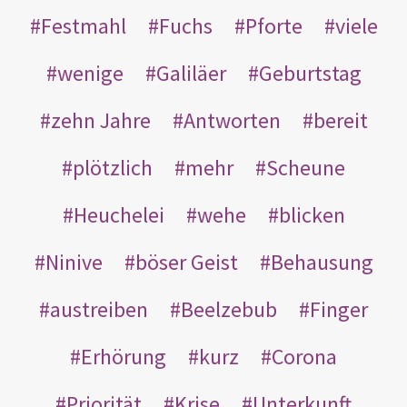
Festmahl
Fuchs
Pforte
viele
wenige
Galiläer
Geburtstag
zehn Jahre
Antworten
bereit
plötzlich
mehr
Scheune
Heuchelei
wehe
blicken
Ninive
böser Geist
Behausung
austreiben
Beelzebub
Finger
Erhörung
kurz
Corona
Priorität
Krise
Unterkunft