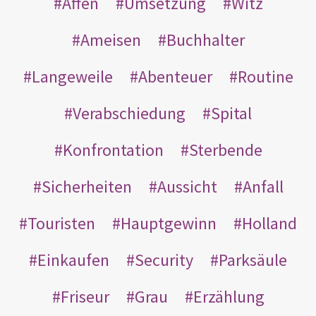
Affen
Umsetzung
Witz
Ameisen
Buchhalter
Langeweile
Abenteuer
Routine
Verabschiedung
Spital
Konfrontation
Sterbende
Sicherheiten
Aussicht
Anfall
Touristen
Hauptgewinn
Holland
Einkaufen
Security
Parksäule
Friseur
Grau
Erzählung