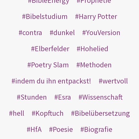
BibleEnergy
Prophetie
Bibelstudium
Harry Potter
contra
dunkel
YouVersion
Elberfelder
Hohelied
Poetry Slam
Methoden
indem du ihn entpackst!
wertvoll
Stunden
Esra
Wissenschaft
hell
Kopftuch
Bibelübersetzung
HfA
Poesie
Biografie