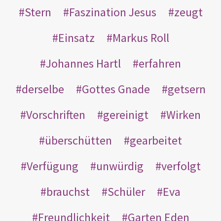
Stern
Faszination Jesus
zeugt
Einsatz
Markus Roll
Johannes Hartl
erfahren
derselbe
Gottes Gnade
getsern
Vorschriften
gereinigt
Wirken
überschütten
gearbeitet
Verfügung
unwürdig
verfolgt
brauchst
Schüler
Eva
Freundlichkeit
Garten Eden