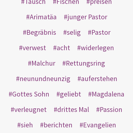
Tausch
Fischen
preisen
Arimatäa
junger Pastor
Begräbnis
selig
Pastor
verwest
acht
widerlegen
Malchur
Rettungsring
neunundneunzig
auferstehen
Gottes Sohn
geliebt
Magdalena
verleugnet
drittes Mal
Passion
sieh
berichten
Evangelien