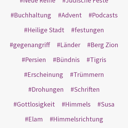
Neue Reihe
Jüdische Feste
Buchhaltung
Advent
Podcasts
Heilige Stadt
festungen
gegenangriff
Länder
Berg Zion
Persien
Bündnis
Tigris
Erscheinung
Trümmern
Drohungen
Schriften
Gottlosigkeit
Himmels
Susa
Elam
Himmelsrichtung