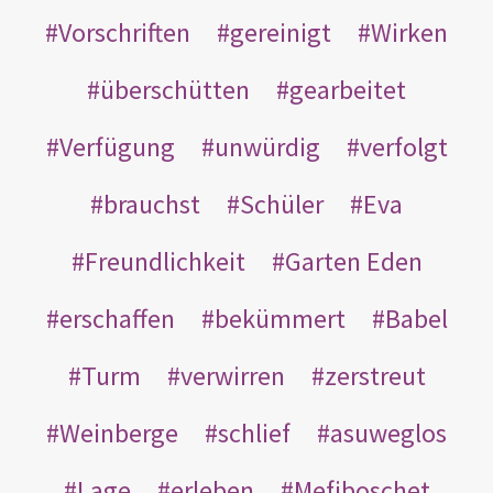
Vorschriften
gereinigt
Wirken
überschütten
gearbeitet
Verfügung
unwürdig
verfolgt
brauchst
Schüler
Eva
Freundlichkeit
Garten Eden
erschaffen
bekümmert
Babel
Turm
verwirren
zerstreut
Weinberge
schlief
asuweglos
Lage
erleben
Mefiboschet