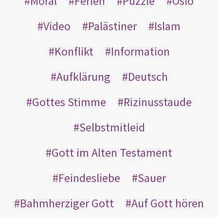
Moral
Ferien
Puzzle
Oslo
Video
Palästiner
Islam
Konflikt
Information
Aufklärung
Deutsch
Gottes Stimme
Rizinusstaude
Selbstmitleid
Gott im Alten Testament
Feindesliebe
Sauer
Bahmherziger Gott
Auf Gott hören