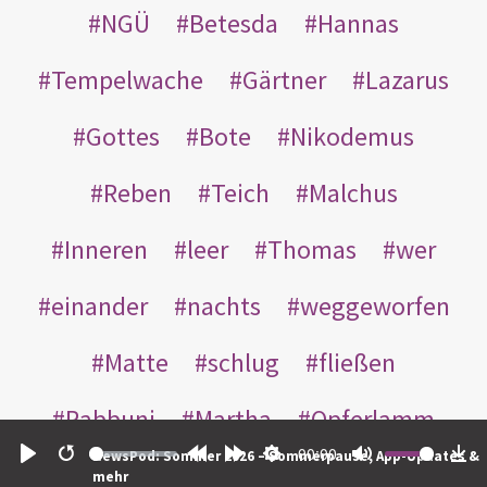
NGÜ
Betesda
Hannas
Tempelwache
Gärtner
Lazarus
Gottes
Bote
Nikodemus
Reben
Teich
Malchus
Inneren
leer
Thomas
wer
einander
nachts
weggeworfen
Matte
schlug
fließen
Rabbuni
Martha
Opferlamm
00:00
NewsPod: Sommer 2026 – Sommerpause, App-Updates &
gewaschen
gegeben
jüdischen
Play
Restart
Rewind
Forward
Settings
Mute
Do
mehr