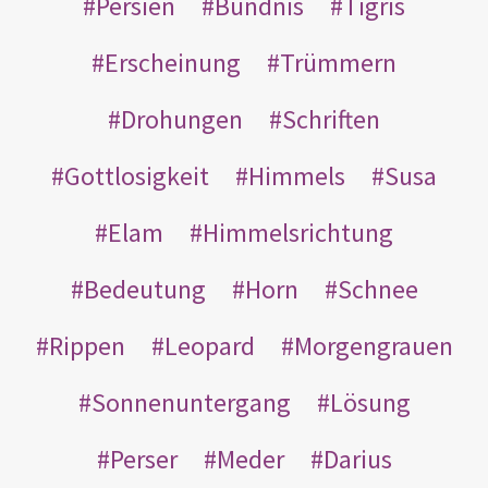
Persien
Bündnis
Tigris
Erscheinung
Trümmern
Drohungen
Schriften
Gottlosigkeit
Himmels
Susa
Elam
Himmelsrichtung
Bedeutung
Horn
Schnee
Rippen
Leopard
Morgengrauen
Sonnenuntergang
Lösung
Perser
Meder
Darius