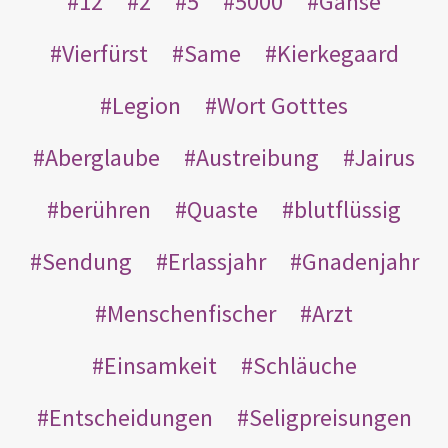
12
2
5
5000
Gänse
Vierfürst
Same
Kierkegaard
Legion
Wort Gotttes
Aberglaube
Austreibung
Jairus
berühren
Quaste
blutflüssig
Sendung
Erlassjahr
Gnadenjahr
Menschenfischer
Arzt
Einsamkeit
Schläuche
Entscheidungen
Seligpreisungen