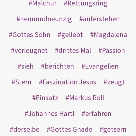
Malchur
Rettungsring
neunundneunzig
auferstehen
Gottes Sohn
geliebt
Magdalena
verleugnet
drittes Mal
Passion
sieh
berichten
Evangelien
Stern
Faszination Jesus
zeugt
Einsatz
Markus Roll
Johannes Hartl
erfahren
derselbe
Gottes Gnade
getsern