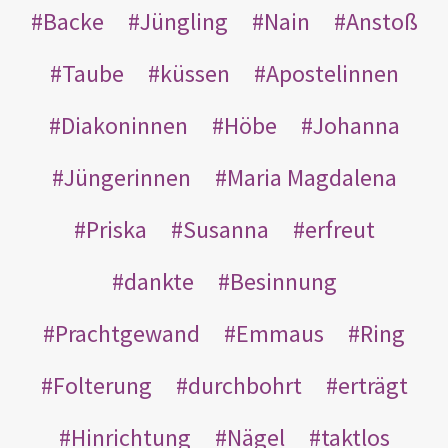
Backe
Jüngling
Nain
Anstoß
Taube
küssen
Apostelinnen
Diakoninnen
Höbe
Johanna
Jüngerinnen
Maria Magdalena
Priska
Susanna
erfreut
dankte
Besinnung
Prachtgewand
Emmaus
Ring
Folterung
durchbohrt
erträgt
Hinrichtung
Nägel
taktlos