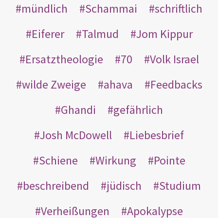
mündlich
Schammai
schriftlich
Eiferer
Talmud
Jom Kippur
Ersatztheologie
70
Volk Israel
wilde Zweige
ahava
Feedbacks
Ghandi
gefährlich
Josh McDowell
Liebesbrief
Schiene
Wirkung
Pointe
beschreibend
jüdisch
Studium
Verheißungen
Apokalypse