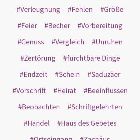
Verleugnung
Fehlen
Größe
Feier
Becher
Vorbereitung
Genuss
Vergleich
Unruhen
Zertörung
furchtbare Dinge
Endzeit
Schein
Saduzäer
Vorschrift
Heirat
Beeinflussen
Beobachten
Schriftgelehrten
Handel
Haus des Gebetes
Ortseingang
Zachäus