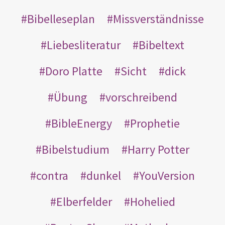
Bibelleseplan
Missverständnisse
Liebesliteratur
Bibeltext
Doro Platte
Sicht
dick
Übung
vorschreibend
BibleEnergy
Prophetie
Bibelstudium
Harry Potter
contra
dunkel
YouVersion
Elberfelder
Hohelied