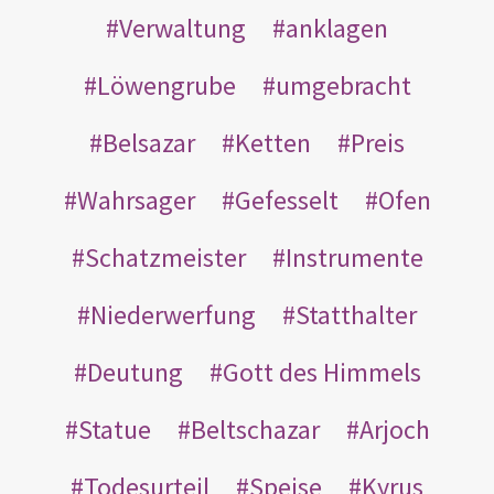
Verwaltung
anklagen
Löwengrube
umgebracht
Belsazar
Ketten
Preis
Wahrsager
Gefesselt
Ofen
Schatzmeister
Instrumente
Niederwerfung
Statthalter
Deutung
Gott des Himmels
Statue
Beltschazar
Arjoch
Todesurteil
Speise
Kyrus