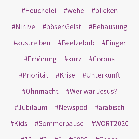
Heuchelei
wehe
blicken
Ninive
böser Geist
Behausung
austreiben
Beelzebub
Finger
Erhörung
kurz
Corona
Priorität
Krise
Unterkunft
Ohnmacht
Wer war Jesus?
Jubiläum
Newspod
arabisch
Kids
Sommerpause
WORT2020