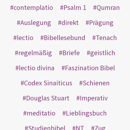
contemplatio
Psalm 1
Qumran
Auslegung
direkt
Prägung
lectio
Bibellesebund
Tenach
regelmäßig
Briefe
geistlich
lectio divina
Faszination Bibel
Codex Sinaiticus
Schienen
Douglas Stuart
Imperativ
meditatio
Lieblingsbuch
Studienbibel
NT
Zug