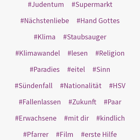
Judentum
Supermarkt
Nächstenliebe
Hand Gottes
Klima
Staubsauger
Klimawandel
lesen
Religion
Paradies
eitel
Sinn
Sündenfall
Nationalität
HSV
Fallenlassen
Zukunft
Paar
Erwachsene
mit dir
kindlich
Pfarrer
Film
erste Hilfe