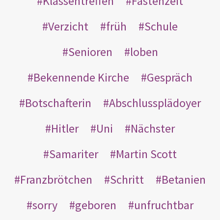
Klassentreffen
Fastenzeit
Verzicht
früh
Schule
Senioren
loben
Bekennende Kirche
Gespräch
Botschafterin
Abschlussplädoyer
Hitler
Uni
Nächster
Samariter
Martin Scott
Franzbrötchen
Schritt
Betanien
sorry
geboren
unfruchtbar