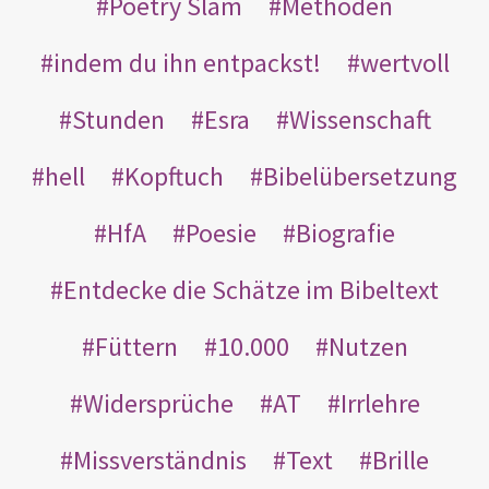
Poetry Slam
Methoden
indem du ihn entpackst!
wertvoll
Stunden
Esra
Wissenschaft
hell
Kopftuch
Bibelübersetzung
HfA
Poesie
Biografie
Entdecke die Schätze im Bibeltext
Füttern
10.000
Nutzen
Widersprüche
AT
Irrlehre
Missverständnis
Text
Brille