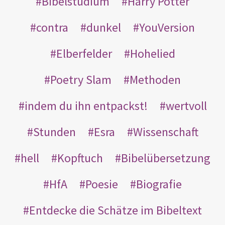
Bibelstudium
Harry Potter
contra
dunkel
YouVersion
Elberfelder
Hohelied
Poetry Slam
Methoden
indem du ihn entpackst!
wertvoll
Stunden
Esra
Wissenschaft
hell
Kopftuch
Bibelübersetzung
HfA
Poesie
Biografie
Entdecke die Schätze im Bibeltext