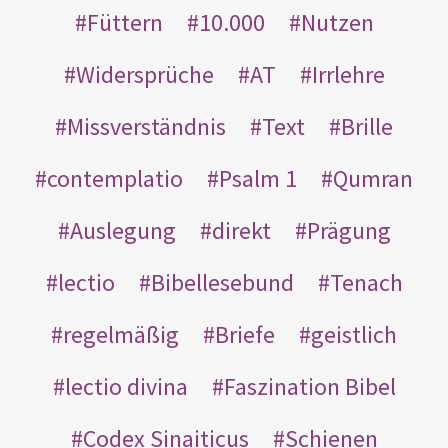
Füttern
10.000
Nutzen
Widersprüche
AT
Irrlehre
Missverständnis
Text
Brille
contemplatio
Psalm 1
Qumran
Auslegung
direkt
Prägung
lectio
Bibellesebund
Tenach
regelmäßig
Briefe
geistlich
lectio divina
Faszination Bibel
Codex Sinaiticus
Schienen