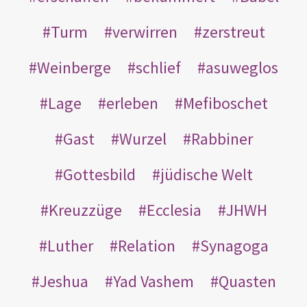
Turm
verwirren
zerstreut
Weinberge
schlief
asuweglos
Lage
erleben
Mefiboschet
Gast
Wurzel
Rabbiner
Gottesbild
jüdische Welt
Kreuzzüge
Ecclesia
JHWH
Luther
Relation
Synagoga
Jeshua
Yad Vashem
Quasten