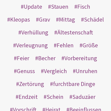
Update
Stauen
Fisch
Kleopas
Grav
Mittag
Schädel
Verhüllung
Ältestenschaft
Verleugnung
Fehlen
Größe
Feier
Becher
Vorbereitung
Genuss
Vergleich
Unruhen
Zertörung
furchtbare Dinge
Endzeit
Schein
Saduzäer
Vorschrift
Heirat
Beeinflussen