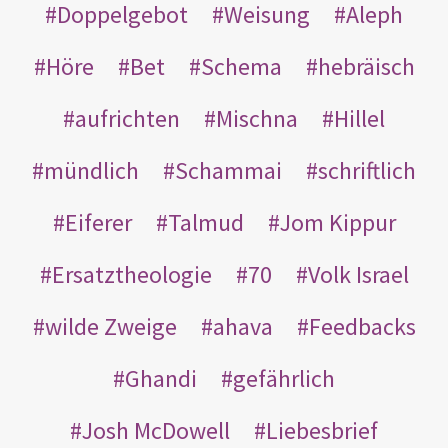
Doppelgebot
Weisung
Aleph
Höre
Bet
Schema
hebräisch
aufrichten
Mischna
Hillel
mündlich
Schammai
schriftlich
Eiferer
Talmud
Jom Kippur
Ersatztheologie
70
Volk Israel
wilde Zweige
ahava
Feedbacks
Ghandi
gefährlich
Josh McDowell
Liebesbrief