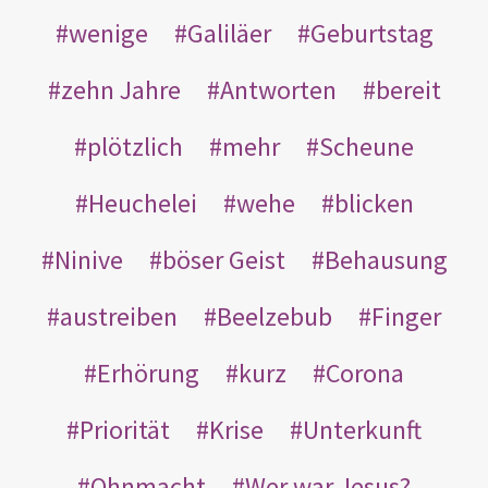
wenige
Galiläer
Geburtstag
zehn Jahre
Antworten
bereit
plötzlich
mehr
Scheune
Heuchelei
wehe
blicken
Ninive
böser Geist
Behausung
austreiben
Beelzebub
Finger
Erhörung
kurz
Corona
Priorität
Krise
Unterkunft
Ohnmacht
Wer war Jesus?