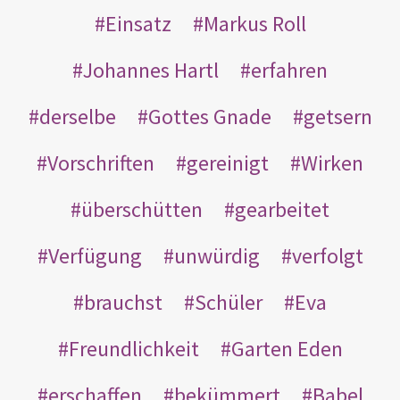
Einsatz
Markus Roll
Johannes Hartl
erfahren
derselbe
Gottes Gnade
getsern
Vorschriften
gereinigt
Wirken
überschütten
gearbeitet
Verfügung
unwürdig
verfolgt
brauchst
Schüler
Eva
Freundlichkeit
Garten Eden
erschaffen
bekümmert
Babel