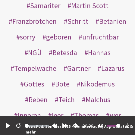
Samariter
Martin Scott
Franzbrötchen
Schritt
Betanien
sorry
geboren
unfruchtbar
NGÜ
Betesda
Hannas
Tempelwache
Gärtner
Lazarus
Gottes
Bote
Nikodemus
Reben
Teich
Malchus
Inneren
leer
Thomas
wer
00:00
NewsPod: Sommer 2026 – Sommerpause, App-Updates &
einander
nachts
weggeworfen
Play
Restart
Rewind
Forward
Settings
Mute
Do
mehr