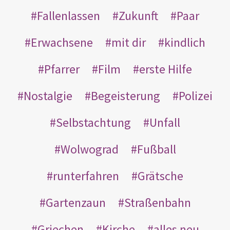
Fallenlassen
Zukunft
Paar
Erwachsene
mit dir
kindlich
Pfarrer
Film
erste Hilfe
Nostalgie
Begeisterung
Polizei
Selbstachtung
Unfall
Wolwograd
Fußball
runterfahren
Grätsche
Gartenzaun
Straßenbahn
Griechen
Kirche
alles neu