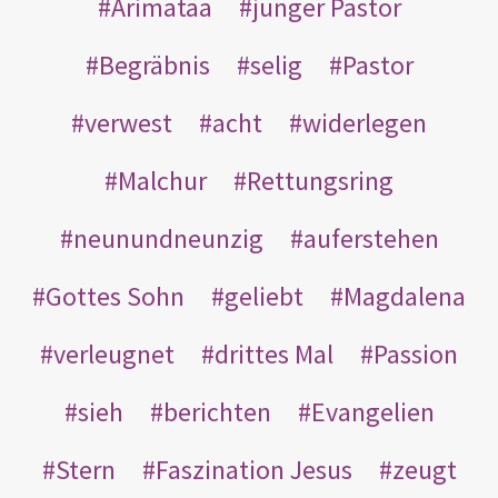
Arimatäa
junger Pastor
Begräbnis
selig
Pastor
verwest
acht
widerlegen
Malchur
Rettungsring
neunundneunzig
auferstehen
Gottes Sohn
geliebt
Magdalena
verleugnet
drittes Mal
Passion
sieh
berichten
Evangelien
Stern
Faszination Jesus
zeugt