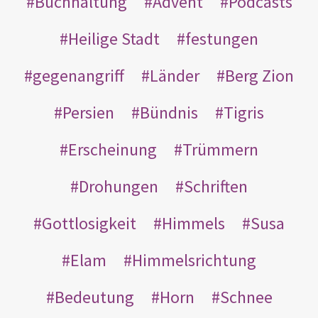
Buchhaltung
Advent
Podcasts
Heilige Stadt
festungen
gegenangriff
Länder
Berg Zion
Persien
Bündnis
Tigris
Erscheinung
Trümmern
Drohungen
Schriften
Gottlosigkeit
Himmels
Susa
Elam
Himmelsrichtung
Bedeutung
Horn
Schnee