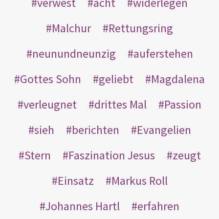
verwest
acht
widerlegen
Malchur
Rettungsring
neunundneunzig
auferstehen
Gottes Sohn
geliebt
Magdalena
verleugnet
drittes Mal
Passion
sieh
berichten
Evangelien
Stern
Faszination Jesus
zeugt
Einsatz
Markus Roll
Johannes Hartl
erfahren