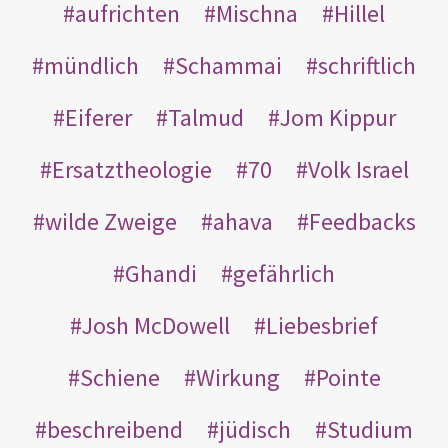
aufrichten
Mischna
Hillel
mündlich
Schammai
schriftlich
Eiferer
Talmud
Jom Kippur
Ersatztheologie
70
Volk Israel
wilde Zweige
ahava
Feedbacks
Ghandi
gefährlich
Josh McDowell
Liebesbrief
Schiene
Wirkung
Pointe
beschreibend
jüdisch
Studium