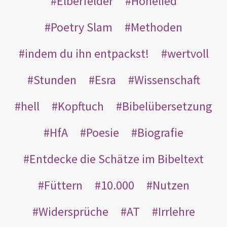
Elberfelder
Hohelied
Poetry Slam
Methoden
indem du ihn entpackst!
wertvoll
Stunden
Esra
Wissenschaft
hell
Kopftuch
Bibelübersetzung
HfA
Poesie
Biografie
Entdecke die Schätze im Bibeltext
Füttern
10.000
Nutzen
Widersprüche
AT
Irrlehre