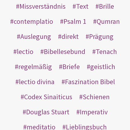
Missverständnis
Text
Brille
contemplatio
Psalm 1
Qumran
Auslegung
direkt
Prägung
lectio
Bibellesebund
Tenach
regelmäßig
Briefe
geistlich
lectio divina
Faszination Bibel
Codex Sinaiticus
Schienen
Douglas Stuart
Imperativ
meditatio
Lieblingsbuch