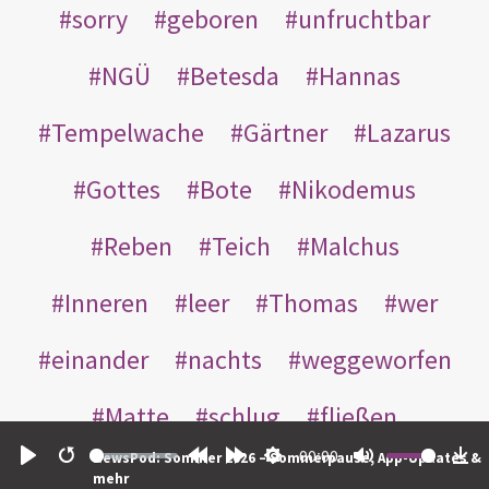
sorry
geboren
unfruchtbar
NGÜ
Betesda
Hannas
Tempelwache
Gärtner
Lazarus
Gottes
Bote
Nikodemus
Reben
Teich
Malchus
Inneren
leer
Thomas
wer
einander
nachts
weggeworfen
Matte
schlug
fließen
00:00
NewsPod: Sommer 2026 – Sommerpause, App-Updates &
Rabbuni
Martha
Opferlamm
Play
Restart
Rewind
Forward
Settings
Mute
Do
mehr