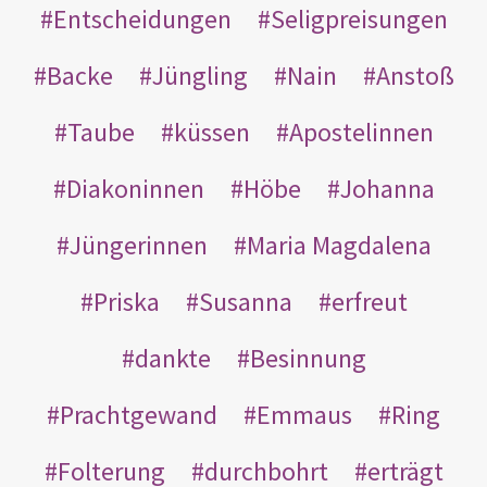
Entscheidungen
Seligpreisungen
Backe
Jüngling
Nain
Anstoß
Taube
küssen
Apostelinnen
Diakoninnen
Höbe
Johanna
Jüngerinnen
Maria Magdalena
Priska
Susanna
erfreut
dankte
Besinnung
Prachtgewand
Emmaus
Ring
Folterung
durchbohrt
erträgt