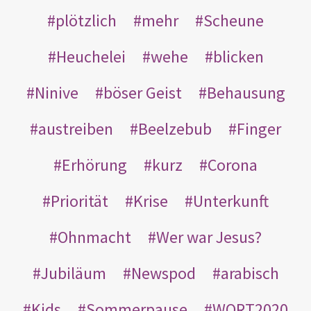
plötzlich
mehr
Scheune
Heuchelei
wehe
blicken
Ninive
böser Geist
Behausung
austreiben
Beelzebub
Finger
Erhörung
kurz
Corona
Priorität
Krise
Unterkunft
Ohnmacht
Wer war Jesus?
Jubiläum
Newspod
arabisch
Kids
Sommerpause
WORT2020