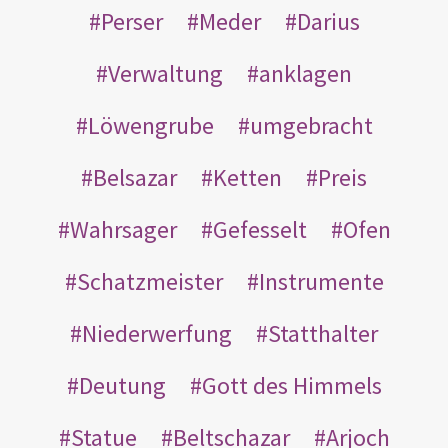
Perser
Meder
Darius
Verwaltung
anklagen
Löwengrube
umgebracht
Belsazar
Ketten
Preis
Wahrsager
Gefesselt
Ofen
Schatzmeister
Instrumente
Niederwerfung
Statthalter
Deutung
Gott des Himmels
Statue
Beltschazar
Arjoch