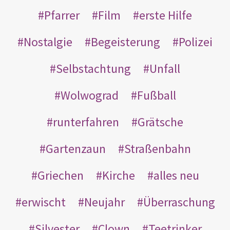
Pfarrer
Film
erste Hilfe
Nostalgie
Begeisterung
Polizei
Selbstachtung
Unfall
Wolwograd
Fußball
runterfahren
Grätsche
Gartenzaun
Straßenbahn
Griechen
Kirche
alles neu
erwischt
Neujahr
Überraschung
Silvester
Clown
Teetrinker