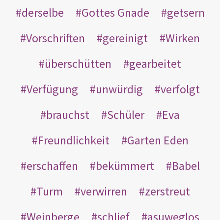
derselbe
Gottes Gnade
getsern
Vorschriften
gereinigt
Wirken
überschütten
gearbeitet
Verfügung
unwürdig
verfolgt
brauchst
Schüler
Eva
Freundlichkeit
Garten Eden
erschaffen
bekümmert
Babel
Turm
verwirren
zerstreut
Weinberge
schlief
asuweglos