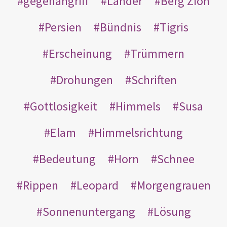
gegenangriff
Länder
Berg Zion
Persien
Bündnis
Tigris
Erscheinung
Trümmern
Drohungen
Schriften
Gottlosigkeit
Himmels
Susa
Elam
Himmelsrichtung
Bedeutung
Horn
Schnee
Rippen
Leopard
Morgengrauen
Sonnenuntergang
Lösung