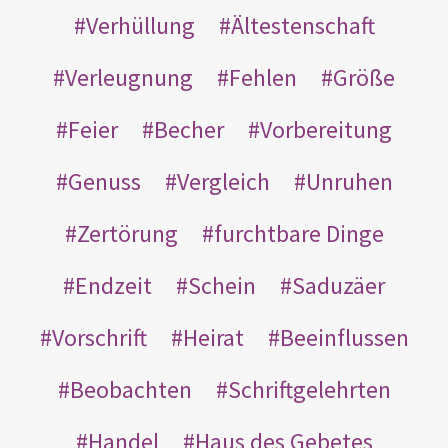
Verhüllung
Ältestenschaft
Verleugnung
Fehlen
Größe
Feier
Becher
Vorbereitung
Genuss
Vergleich
Unruhen
Zertörung
furchtbare Dinge
Endzeit
Schein
Saduzäer
Vorschrift
Heirat
Beeinflussen
Beobachten
Schriftgelehrten
Handel
Haus des Gebetes