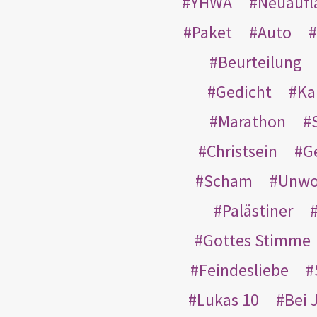
YHWA
Neuaufl
Paket
Auto
Beurteilung
Gedicht
Ka
Marathon
Christsein
G
Scham
Unwo
Palästiner
Gottes Stimme
Feindesliebe
Lukas 10
Bei 