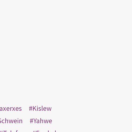
taxerxes
Kislew
Schwein
Yahwe