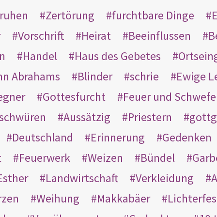
ruhen
Zertörung
furchtbare Dinge
E
r
Vorschrift
Heirat
Beeinflussen
B
en
Handel
Haus des Gebetes
Ortsein
hn Abrahams
Blinder
schrie
Ewige L
egner
Gottesfurcht
Feuer und Schwefe
schwüren
Aussätzig
Priestern
gottg
Deutschland
Erinnerung
Gedenken
t
Feuerwerk
Weizen
Bündel
Garb
Esther
Landwirtschaft
Verkleidung
A
rzen
Weihung
Makkabäer
Lichterfes