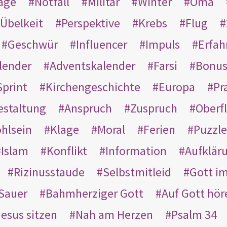
age
Notfall
Militär
Winter
Oma
Übelkeit
Perspektive
Krebs
Flug
Geschwür
Influencer
Impuls
Erfah
lender
Adventskalender
Farsi
Bonu
Sprint
Kirchengeschichte
Europa
Pr
estaltung
Anspruch
Zuspruch
Oberfl
hlsein
Klage
Moral
Ferien
Puzzle
Islam
Konflikt
Information
Aufklär
Rizinusstaude
Selbstmitleid
Gott i
Sauer
Bahmherziger Gott
Auf Gott hör
Jesus sitzen
Nah am Herzen
Psalm 34