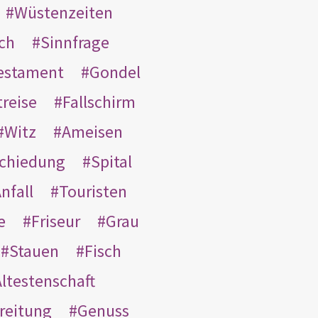
Wüstenzeiten
ach
Sinnfrage
Testament
Gondel
treise
Fallschirm
Witz
Ameisen
schiedung
Spital
nfall
Touristen
e
Friseur
Grau
Stauen
Fisch
ltestenschaft
reitung
Genuss