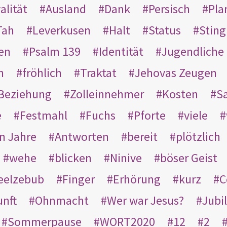
alität
Ausland
Dank
Persisch
Pla
Tah
Leverkusen
Halt
Status
Sting
en
Psalm 139
Identität
Jugendliche
n
fröhlich
Traktat
Jehovas Zeugen
Beziehung
Zolleinnehmer
Kosten
Sa
e
Festmahl
Fuchs
Pforte
viele
n Jahre
Antworten
bereit
plötzlich
wehe
blicken
Ninive
böser Geist
eelzebub
Finger
Erhörung
kurz
C
unft
Ohnmacht
Wer war Jesus?
Jubi
Sommerpause
WORT2020
12
2