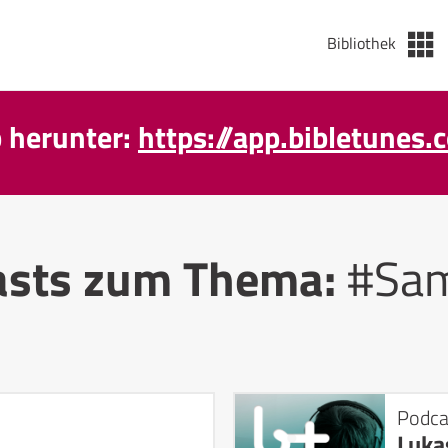
Bibliothek
p herunter:
https://app.bibletunes.
asts zum Thema:
#Sam
Podca
Luka