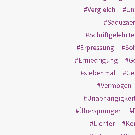
Vergleich
Un
Saduzäe
Schriftgelehrt
Erpressung
So
Erniedrigung
G
siebenmal
Ge
Vermögen
Unabhängigkei
Übersprungen
Lichter
Ke