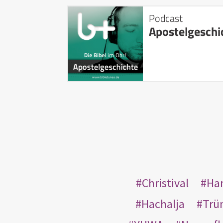
Podcast
Apostelgeschi
Christival
Ha
Hachalja
Trü