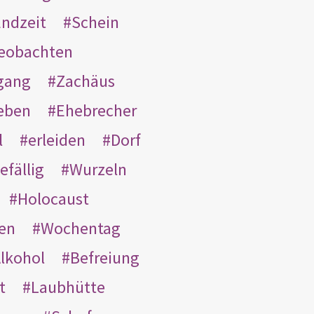
ndzeit
Schein
eobachten
gang
Zachäus
eben
Ehebrecher
l
erleiden
Dorf
efällig
Wurzeln
Holocaust
en
Wochentag
lkohol
Befreiung
t
Laubhütte