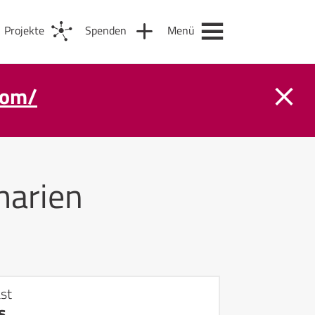
Projekte
Spenden
Menü
com/
arien
st
s