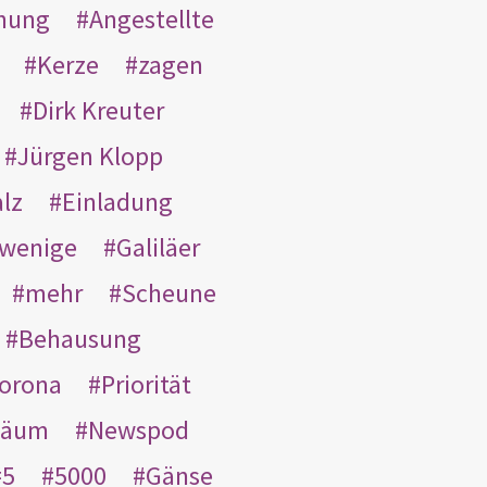
nung
Angestellte
Kerze
zagen
Dirk Kreuter
Jürgen Klopp
lz
Einladung
wenige
Galiläer
mehr
Scheune
Behausung
orona
Priorität
läum
Newspod
5
5000
Gänse