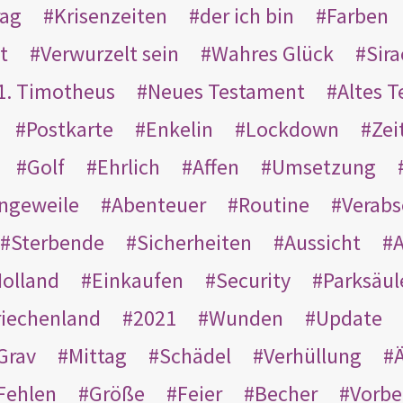
rag
Krisenzeiten
der ich bin
Farben
t
Verwurzelt sein
Wahres Glück
Sir
1. Timotheus
Neues Testament
Altes 
Postkarte
Enkelin
Lockdown
Zei
Golf
Ehrlich
Affen
Umsetzung
ngeweile
Abenteuer
Routine
Verab
Sterbende
Sicherheiten
Aussicht
A
olland
Einkaufen
Security
Parksäul
riechenland
2021
Wunden
Update
Grav
Mittag
Schädel
Verhüllung
Ä
Fehlen
Größe
Feier
Becher
Vorbe