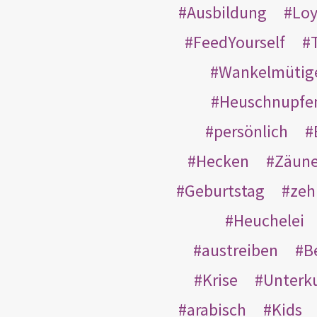
Ausbildung
Loy
FeedYourself
Wankelmütig
Heuschnupfe
persönlich
Hecken
Zäun
Geburtstag
zeh
Heuchelei
austreiben
B
Krise
Unterk
arabisch
Kids