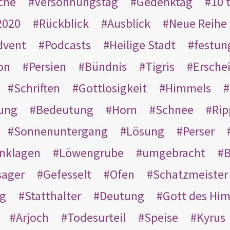
che
Versöhnungstag
Gedenktag
10 
2020
Rückblick
Ausblick
Neue Reihe
dvent
Podcasts
Heilige Stadt
festun
on
Persien
Bündnis
Tigris
Ersche
Schriften
Gottlosigkeit
Himmels
ung
Bedeutung
Horn
Schnee
Rip
Sonnenuntergang
Lösung
Perser
nklagen
Löwengrube
umgebracht
B
ager
Gefesselt
Ofen
Schatzmeister
g
Statthalter
Deutung
Gott des Hi
Arjoch
Todesurteil
Speise
Kyrus