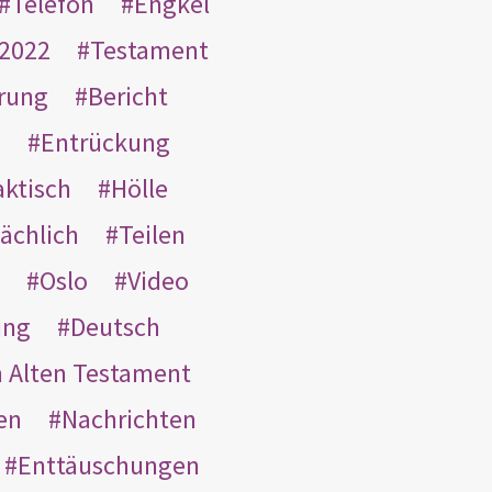
Telefon
Engkel
2022
Testament
rung
Bericht
s
Entrückung
aktisch
Hölle
ächlich
Teilen
Oslo
Video
ung
Deutsch
m Alten Testament
en
Nachrichten
Enttäuschungen