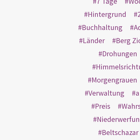
7 Tage
Wo
Hintergrund
Buchhaltung
A
Länder
Berg Zi
Drohungen
Himmelsricht
Morgengrauen
Verwaltung
a
Preis
Wahrs
Niederwerfun
Beltschazar