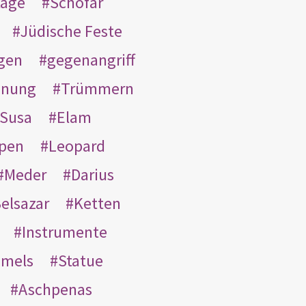
tage
Schofar
Jüdische Feste
gen
gegenangriff
inung
Trümmern
Susa
Elam
pen
Leopard
Meder
Darius
elsazar
Ketten
Instrumente
mmels
Statue
Aschpenas