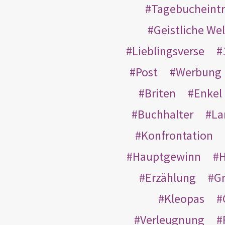
Tagebucheint
Geistliche Wel
Lieblingsverse
Post
Werbung
Briten
Enkel
Buchhalter
La
Konfrontation
Hauptgewinn
H
Erzählung
G
Kleopas
Verleugnung