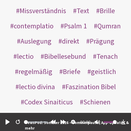
Missverständnis
Text
Brille
contemplatio
Psalm 1
Qumran
Auslegung
direkt
Prägung
lectio
Bibellesebund
Tenach
regelmäßig
Briefe
geistlich
lectio divina
Faszination Bibel
Codex Sinaiticus
Schienen
Douglas Stuart
Imperativ
00:00
NewsPod: Sommer 2026 – Sommerpause, App-Updates &
Play
Restart
Rewind
Forward
Settings
Mute
Do
mehr