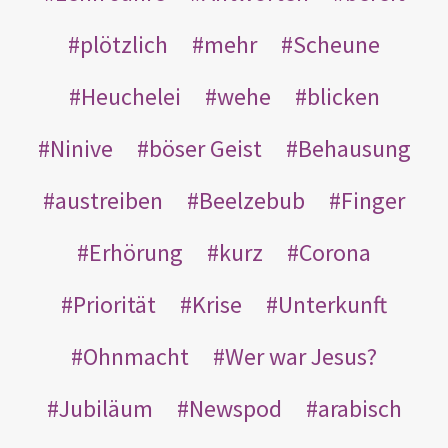
plötzlich
mehr
Scheune
Heuchelei
wehe
blicken
Ninive
böser Geist
Behausung
austreiben
Beelzebub
Finger
Erhörung
kurz
Corona
Priorität
Krise
Unterkunft
Ohnmacht
Wer war Jesus?
Jubiläum
Newspod
arabisch