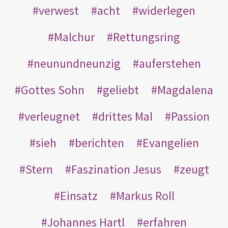
verwest
acht
widerlegen
Malchur
Rettungsring
neunundneunzig
auferstehen
Gottes Sohn
geliebt
Magdalena
verleugnet
drittes Mal
Passion
sieh
berichten
Evangelien
Stern
Faszination Jesus
zeugt
Einsatz
Markus Roll
Johannes Hartl
erfahren