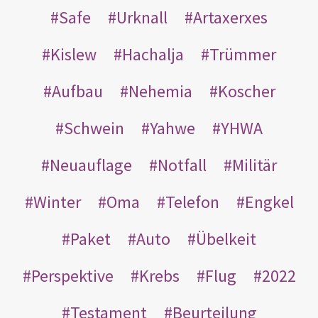
Safe
Urknall
Artaxerxes
Kislew
Hachalja
Trümmer
Aufbau
Nehemia
Koscher
Schwein
Yahwe
YHWA
Neuauflage
Notfall
Militär
Winter
Oma
Telefon
Engkel
Paket
Auto
Übelkeit
Perspektive
Krebs
Flug
2022
Testament
Beurteilung