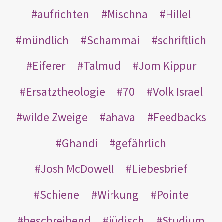
aufrichten
Mischna
Hillel
mündlich
Schammai
schriftlich
Eiferer
Talmud
Jom Kippur
Ersatztheologie
70
Volk Israel
wilde Zweige
ahava
Feedbacks
Ghandi
gefährlich
Josh McDowell
Liebesbrief
Schiene
Wirkung
Pointe
beschreibend
jüdisch
Studium