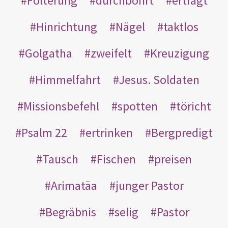
Folterung
durchbohrt
erträgt
Hinrichtung
Nägel
taktlos
Golgatha
zweifelt
Kreuzigung
Himmelfahrt
Jesus. Soldaten
Missionsbefehl
spotten
töricht
Psalm 22
ertrinken
Bergpredigt
Tausch
Fischen
preisen
Arimatäa
junger Pastor
Begräbnis
selig
Pastor