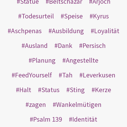
Statue
Beltschazar
Arjoch
Todesurteil
Speise
Kyrus
Aschpenas
Ausbildung
Loyalität
Ausland
Dank
Persisch
Planung
Angestellte
FeedYourself
Tah
Leverkusen
Halt
Status
Sting
Kerze
zagen
Wankelmütigen
Psalm 139
Identität