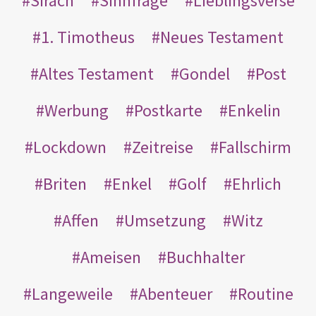
Sirach
Sinnfrage
Lieblingsverse
1. Timotheus
Neues Testament
Altes Testament
Gondel
Post
Werbung
Postkarte
Enkelin
Lockdown
Zeitreise
Fallschirm
Briten
Enkel
Golf
Ehrlich
Affen
Umsetzung
Witz
Ameisen
Buchhalter
Langeweile
Abenteuer
Routine