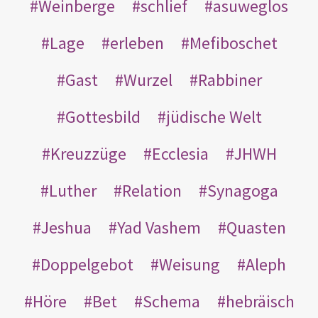
Weinberge
schlief
asuweglos
Lage
erleben
Mefiboschet
Gast
Wurzel
Rabbiner
Gottesbild
jüdische Welt
Kreuzzüge
Ecclesia
JHWH
Luther
Relation
Synagoga
Jeshua
Yad Vashem
Quasten
Doppelgebot
Weisung
Aleph
Höre
Bet
Schema
hebräisch