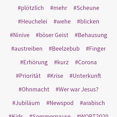
plötzlich
mehr
Scheune
Heuchelei
wehe
blicken
Ninive
böser Geist
Behausung
austreiben
Beelzebub
Finger
Erhörung
kurz
Corona
Priorität
Krise
Unterkunft
Ohnmacht
Wer war Jesus?
Jubiläum
Newspod
arabisch
Kids
Sommerpause
WORT2020