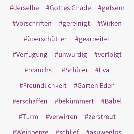
derselbe
Gottes Gnade
getsern
Vorschriften
gereinigt
Wirken
überschütten
gearbeitet
Verfügung
unwürdig
verfolgt
brauchst
Schüler
Eva
Freundlichkeit
Garten Eden
erschaffen
bekümmert
Babel
Turm
verwirren
zerstreut
Weinberge
schlief
asuweglos