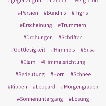
gegenangriff
Länder
Berg Zion
Persien
Bündnis
Tigris
Erscheinung
Trümmern
Drohungen
Schriften
Gottlosigkeit
Himmels
Susa
Elam
Himmelsrichtung
Bedeutung
Horn
Schnee
Rippen
Leopard
Morgengrauen
Sonnenuntergang
Lösung