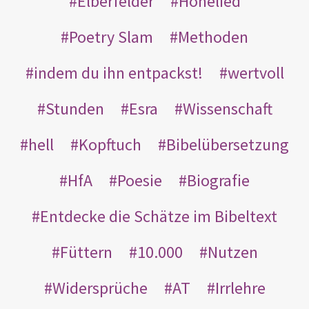
Elberfelder
Hohelied
Poetry Slam
Methoden
indem du ihn entpackst!
wertvoll
Stunden
Esra
Wissenschaft
hell
Kopftuch
Bibelübersetzung
HfA
Poesie
Biografie
Entdecke die Schätze im Bibeltext
Füttern
10.000
Nutzen
Widersprüche
AT
Irrlehre