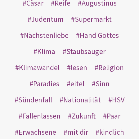
Cäsar
Reife
Augustinus
Judentum
Supermarkt
Nächstenliebe
Hand Gottes
Klima
Staubsauger
Klimawandel
lesen
Religion
Paradies
eitel
Sinn
Sündenfall
Nationalität
HSV
Fallenlassen
Zukunft
Paar
Erwachsene
mit dir
kindlich