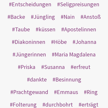
Entscheidungen
Seligpreisungen
Backe
Jüngling
Nain
Anstoß
Taube
küssen
Apostelinnen
Diakoninnen
Höbe
Johanna
Jüngerinnen
Maria Magdalena
Priska
Susanna
erfreut
dankte
Besinnung
Prachtgewand
Emmaus
Ring
Folterung
durchbohrt
erträgt