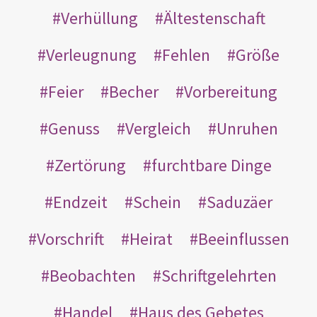
Verhüllung
Ältestenschaft
Verleugnung
Fehlen
Größe
Feier
Becher
Vorbereitung
Genuss
Vergleich
Unruhen
Zertörung
furchtbare Dinge
Endzeit
Schein
Saduzäer
Vorschrift
Heirat
Beeinflussen
Beobachten
Schriftgelehrten
Handel
Haus des Gebetes