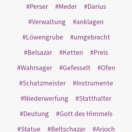
Perser
Meder
Darius
Verwaltung
anklagen
Löwengrube
umgebracht
Belsazar
Ketten
Preis
Wahrsager
Gefesselt
Ofen
Schatzmeister
Instrumente
Niederwerfung
Statthalter
Deutung
Gott des Himmels
Statue
Beltschazar
Arjoch