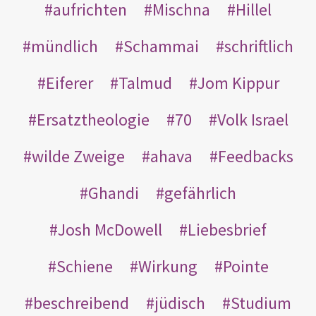
aufrichten
Mischna
Hillel
mündlich
Schammai
schriftlich
Eiferer
Talmud
Jom Kippur
Ersatztheologie
70
Volk Israel
wilde Zweige
ahava
Feedbacks
Ghandi
gefährlich
Josh McDowell
Liebesbrief
Schiene
Wirkung
Pointe
beschreibend
jüdisch
Studium