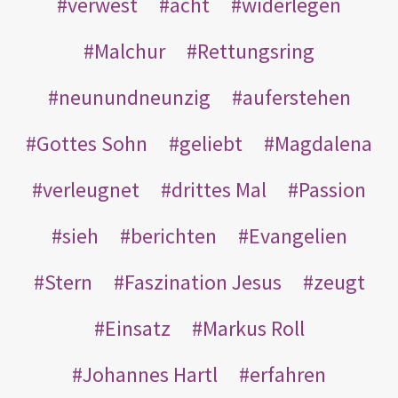
verwest
acht
widerlegen
Malchur
Rettungsring
neunundneunzig
auferstehen
Gottes Sohn
geliebt
Magdalena
verleugnet
drittes Mal
Passion
sieh
berichten
Evangelien
Stern
Faszination Jesus
zeugt
Einsatz
Markus Roll
Johannes Hartl
erfahren