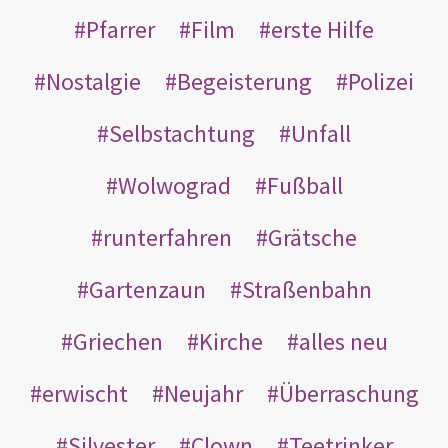
Pfarrer
Film
erste Hilfe
Nostalgie
Begeisterung
Polizei
Selbstachtung
Unfall
Wolwograd
Fußball
runterfahren
Grätsche
Gartenzaun
Straßenbahn
Griechen
Kirche
alles neu
erwischt
Neujahr
Überraschung
Silvester
Clown
Teetrinker