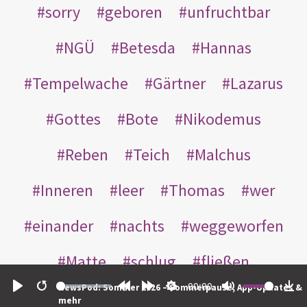
sorry
geboren
unfruchtbar
NGÜ
Betesda
Hannas
Tempelwache
Gärtner
Lazarus
Gottes
Bote
Nikodemus
Reben
Teich
Malchus
Inneren
leer
Thomas
wer
einander
nachts
weggeworfen
Matte
schlug
fließen
00:00
NewsPod: Sommer 2026 – Sommerpause, App-Updates &
Rabbuni
Martha
Opferlamm
Play
Restart
Rewind
Forward
Settings
Mute
Do
mehr