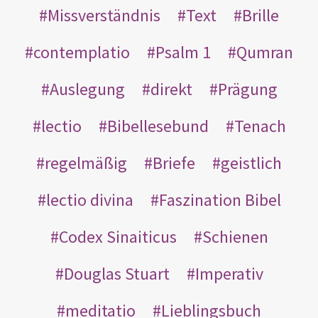
Missverständnis
Text
Brille
contemplatio
Psalm 1
Qumran
Auslegung
direkt
Prägung
lectio
Bibellesebund
Tenach
regelmäßig
Briefe
geistlich
lectio divina
Faszination Bibel
Codex Sinaiticus
Schienen
Douglas Stuart
Imperativ
meditatio
Lieblingsbuch