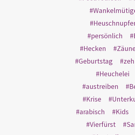
Wankelmütig
Heuschnupfe
persönlich
Hecken
Zäun
Geburtstag
zeh
Heuchelei
austreiben
B
Krise
Unterk
arabisch
Kids
Vierfürst
S