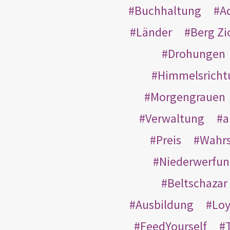
Buchhaltung
A
Länder
Berg Zi
Drohungen
Himmelsricht
Morgengrauen
Verwaltung
a
Preis
Wahrs
Niederwerfun
Beltschazar
Ausbildung
Loy
FeedYourself