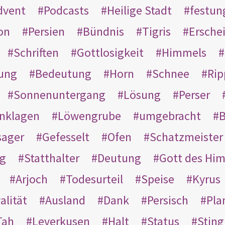
dvent
Podcasts
Heilige Stadt
festun
on
Persien
Bündnis
Tigris
Ersche
Schriften
Gottlosigkeit
Himmels
ung
Bedeutung
Horn
Schnee
Rip
Sonnenuntergang
Lösung
Perser
nklagen
Löwengrube
umgebracht
B
ager
Gefesselt
Ofen
Schatzmeister
g
Statthalter
Deutung
Gott des Hi
Arjoch
Todesurteil
Speise
Kyrus
alität
Ausland
Dank
Persisch
Pla
Tah
Leverkusen
Halt
Status
Sting