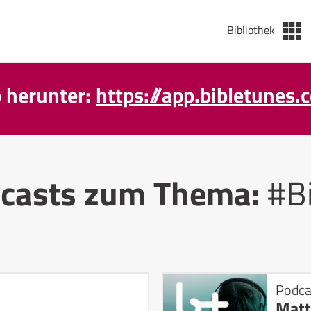
Bibliothek
p herunter:
https://app.bibletunes.
casts zum Thema:
#Bi
Podca
Matt