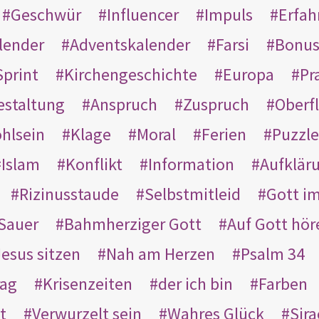
Geschwür
Influencer
Impuls
Erfah
lender
Adventskalender
Farsi
Bonu
Sprint
Kirchengeschichte
Europa
Pr
estaltung
Anspruch
Zuspruch
Oberfl
hlsein
Klage
Moral
Ferien
Puzzle
Islam
Konflikt
Information
Aufklär
Rizinusstaude
Selbstmitleid
Gott i
Sauer
Bahmherziger Gott
Auf Gott hör
Jesus sitzen
Nah am Herzen
Psalm 34
rag
Krisenzeiten
der ich bin
Farben
t
Verwurzelt sein
Wahres Glück
Sir