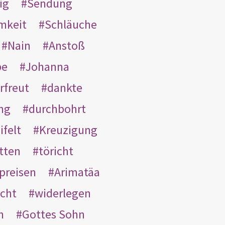
ig
Sendung
mkeit
Schläuche
Nain
Anstoß
be
Johanna
rfreut
dankte
ng
durchbohrt
ifelt
Kreuzigung
tten
töricht
preisen
Arimatäa
cht
widerlegen
n
Gottes Sohn