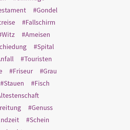
Testament
Gondel
treise
Fallschirm
Witz
Ameisen
schiedung
Spital
nfall
Touristen
e
Friseur
Grau
Stauen
Fisch
ltestenschaft
reitung
Genuss
ndzeit
Schein