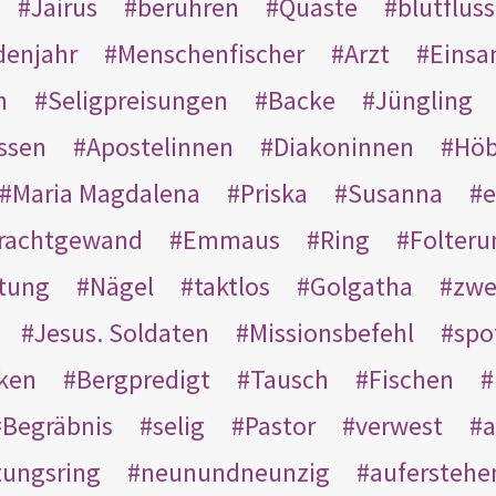
Jairus
berühren
Quaste
blutflüss
enjahr
Menschenfischer
Arzt
Einsa
n
Seligpreisungen
Backe
Jüngling
ssen
Apostelinnen
Diakoninnen
Hö
Maria Magdalena
Priska
Susanna
e
rachtgewand
Emmaus
Ring
Folteru
htung
Nägel
taktlos
Golgatha
zwe
Jesus. Soldaten
Missionsbefehl
spo
nken
Bergpredigt
Tausch
Fischen
Begräbnis
selig
Pastor
verwest
a
tungsring
neunundneunzig
auferstehe