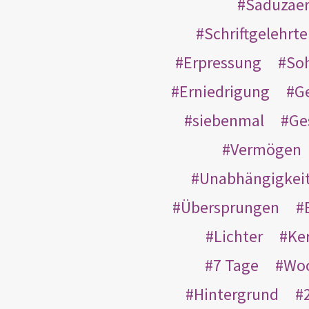
Saduzäe
Schriftgelehrt
Erpressung
So
Erniedrigung
G
siebenmal
Ge
Vermögen
Unabhängigkei
Übersprungen
Lichter
Ke
7 Tage
Wo
Hintergrund