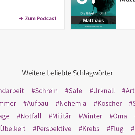
Zum Podcast
Weitere beliebte Schlagwörter
ndarbeit
Schrein
Safe
Urknall
Ar
mmer
Aufbau
Nehemia
Koscher
age
Notfall
Militär
Winter
Oma
Übelkeit
Perspektive
Krebs
Flug