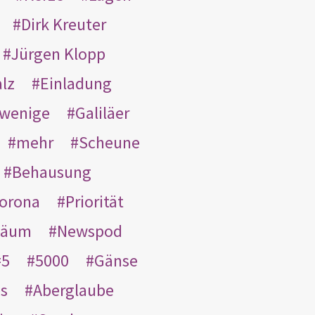
Dirk Kreuter
Jürgen Klopp
lz
Einladung
wenige
Galiläer
mehr
Scheune
Behausung
orona
Priorität
läum
Newspod
5
5000
Gänse
es
Aberglaube