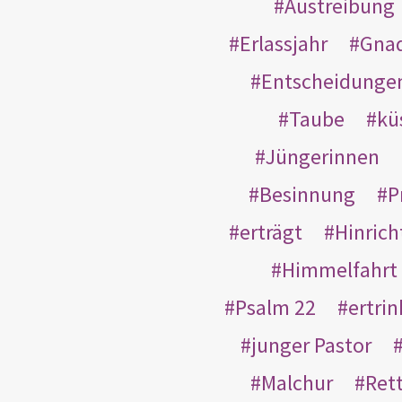
Austreibung
Erlassjahr
Gnad
Entscheidunge
Taube
kü
Jüngerinnen
Besinnung
P
erträgt
Hinric
Himmelfahrt
Psalm 22
ertri
junger Pastor
Malchur
Ret