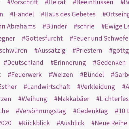
r
Vorschrift
Heirat
Beeinflussen
B
en
Handel
Haus des Gebetes
Ortsein
hn Abrahams
Blinder
schrie
Ewige L
egner
Gottesfurcht
Feuer und Schwefe
schwüren
Aussätzig
Priestern
gottg
Deutschland
Erinnerung
Gedenken
t
Feuerwerk
Weizen
Bündel
Garb
Esther
Landwirtschaft
Verkleidung
A
rzen
Weihung
Makkabäer
Lichterfes
che
Versöhnungstag
Gedenktag
10 
2020
Rückblick
Ausblick
Neue Reihe