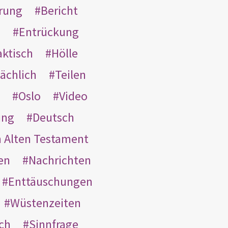
rung
Bericht
s
Entrückung
aktisch
Hölle
ächlich
Teilen
Oslo
Video
ung
Deutsch
m Alten Testament
en
Nachrichten
Enttäuschungen
Wüstenzeiten
ach
Sinnfrage