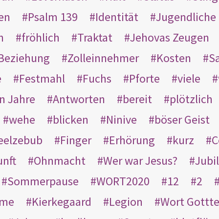
en
Psalm 139
Identität
Jugendliche
n
fröhlich
Traktat
Jehovas Zeugen
Beziehung
Zolleinnehmer
Kosten
Sa
e
Festmahl
Fuchs
Pforte
viele
n Jahre
Antworten
bereit
plötzlich
wehe
blicken
Ninive
böser Geist
eelzebub
Finger
Erhörung
kurz
C
unft
Ohnmacht
Wer war Jesus?
Jubi
Sommerpause
WORT2020
12
2
ame
Kierkegaard
Legion
Wort Gottt