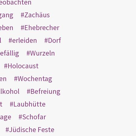
eobachten
gang
Zachäus
eben
Ehebrecher
l
erleiden
Dorf
efällig
Wurzeln
Holocaust
en
Wochentag
lkohol
Befreiung
t
Laubhütte
tage
Schofar
Jüdische Feste