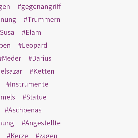
gen
gegenangriff
inung
Trümmern
Susa
Elam
pen
Leopard
Meder
Darius
elsazar
Ketten
Instrumente
mmels
Statue
Aschpenas
nung
Angestellte
Kerze
zagen