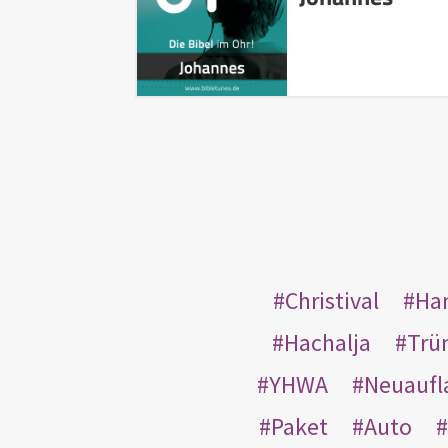
Christival
Ha
Hachalja
Trü
YHWA
Neuaufl
Paket
Auto