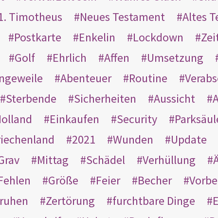
1. Timotheus
Neues Testament
Altes 
Postkarte
Enkelin
Lockdown
Zei
Golf
Ehrlich
Affen
Umsetzung
ngeweile
Abenteuer
Routine
Verab
Sterbende
Sicherheiten
Aussicht
A
olland
Einkaufen
Security
Parksäul
riechenland
2021
Wunden
Update
Grav
Mittag
Schädel
Verhüllung
Ä
Fehlen
Größe
Feier
Becher
Vorbe
ruhen
Zertörung
furchtbare Dinge
E