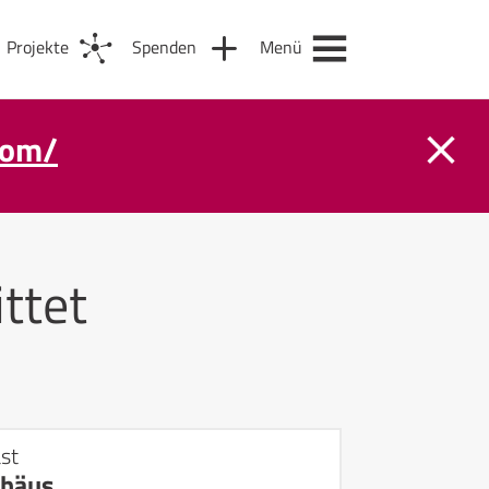
Projekte
Spenden
Menü
com/
ttet
st
häus