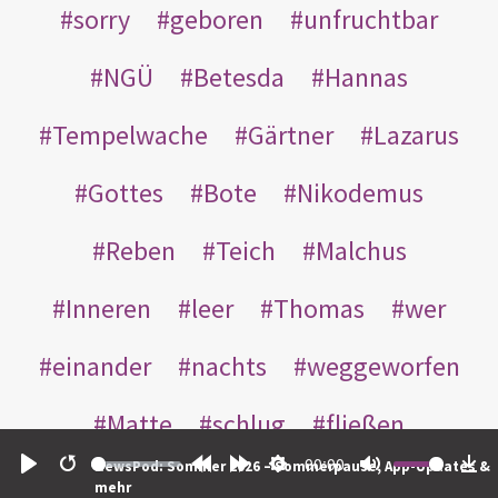
sorry
geboren
unfruchtbar
NGÜ
Betesda
Hannas
Tempelwache
Gärtner
Lazarus
Gottes
Bote
Nikodemus
Reben
Teich
Malchus
Inneren
leer
Thomas
wer
einander
nachts
weggeworfen
Matte
schlug
fließen
00:00
NewsPod: Sommer 2026 – Sommerpause, App-Updates &
Rabbuni
Martha
Opferlamm
Play
Restart
Rewind
Forward
Settings
Mute
Do
mehr