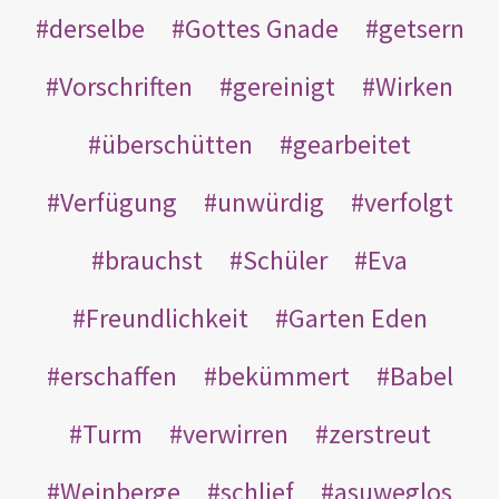
derselbe
Gottes Gnade
getsern
Vorschriften
gereinigt
Wirken
überschütten
gearbeitet
Verfügung
unwürdig
verfolgt
brauchst
Schüler
Eva
Freundlichkeit
Garten Eden
erschaffen
bekümmert
Babel
Turm
verwirren
zerstreut
Weinberge
schlief
asuweglos