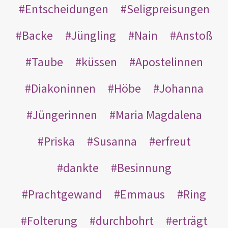
Entscheidungen
Seligpreisungen
Backe
Jüngling
Nain
Anstoß
Taube
küssen
Apostelinnen
Diakoninnen
Höbe
Johanna
Jüngerinnen
Maria Magdalena
Priska
Susanna
erfreut
dankte
Besinnung
Prachtgewand
Emmaus
Ring
Folterung
durchbohrt
erträgt