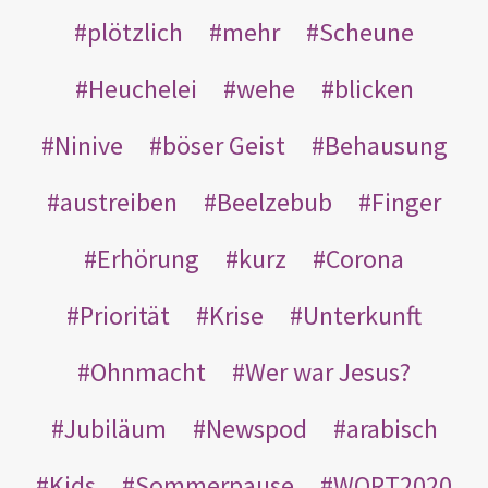
plötzlich
mehr
Scheune
Heuchelei
wehe
blicken
Ninive
böser Geist
Behausung
austreiben
Beelzebub
Finger
Erhörung
kurz
Corona
Priorität
Krise
Unterkunft
Ohnmacht
Wer war Jesus?
Jubiläum
Newspod
arabisch
Kids
Sommerpause
WORT2020