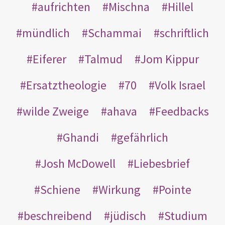
aufrichten
Mischna
Hillel
mündlich
Schammai
schriftlich
Eiferer
Talmud
Jom Kippur
Ersatztheologie
70
Volk Israel
wilde Zweige
ahava
Feedbacks
Ghandi
gefährlich
Josh McDowell
Liebesbrief
Schiene
Wirkung
Pointe
beschreibend
jüdisch
Studium