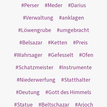
Perser
Meder
Darius
Verwaltung
anklagen
Löwengrube
umgebracht
Belsazar
Ketten
Preis
Wahrsager
Gefesselt
Ofen
Schatzmeister
Instrumente
Niederwerfung
Statthalter
Deutung
Gott des Himmels
Statue
Beltschazar
Arjoch