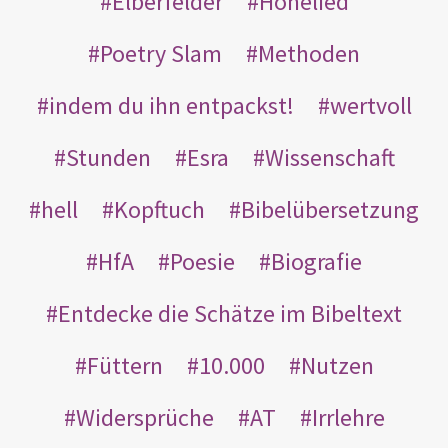
Elberfelder
Hohelied
Poetry Slam
Methoden
indem du ihn entpackst!
wertvoll
Stunden
Esra
Wissenschaft
hell
Kopftuch
Bibelübersetzung
HfA
Poesie
Biografie
Entdecke die Schätze im Bibeltext
Füttern
10.000
Nutzen
Widersprüche
AT
Irrlehre