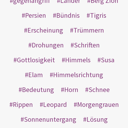
gegenangriff
Länder
Berg Zion
Persien
Bündnis
Tigris
Erscheinung
Trümmern
Drohungen
Schriften
Gottlosigkeit
Himmels
Susa
Elam
Himmelsrichtung
Bedeutung
Horn
Schnee
Rippen
Leopard
Morgengrauen
Sonnenuntergang
Lösung