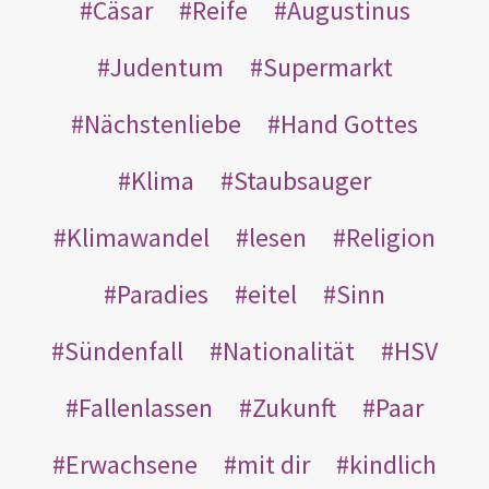
Cäsar
Reife
Augustinus
Judentum
Supermarkt
Nächstenliebe
Hand Gottes
Klima
Staubsauger
Klimawandel
lesen
Religion
Paradies
eitel
Sinn
Sündenfall
Nationalität
HSV
Fallenlassen
Zukunft
Paar
Erwachsene
mit dir
kindlich