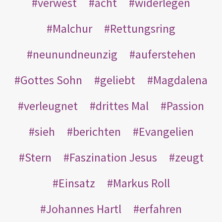
verwest
acht
widerlegen
Malchur
Rettungsring
neunundneunzig
auferstehen
Gottes Sohn
geliebt
Magdalena
verleugnet
drittes Mal
Passion
sieh
berichten
Evangelien
Stern
Faszination Jesus
zeugt
Einsatz
Markus Roll
Johannes Hartl
erfahren