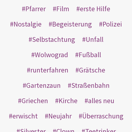
Pfarrer
Film
erste Hilfe
Nostalgie
Begeisterung
Polizei
Selbstachtung
Unfall
Wolwograd
Fußball
runterfahren
Grätsche
Gartenzaun
Straßenbahn
Griechen
Kirche
alles neu
erwischt
Neujahr
Überraschung
Silvester
Clown
Teetrinker