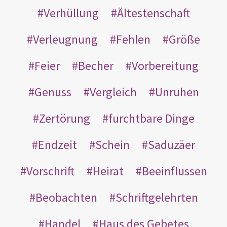
Verhüllung
Ältestenschaft
Verleugnung
Fehlen
Größe
Feier
Becher
Vorbereitung
Genuss
Vergleich
Unruhen
Zertörung
furchtbare Dinge
Endzeit
Schein
Saduzäer
Vorschrift
Heirat
Beeinflussen
Beobachten
Schriftgelehrten
Handel
Haus des Gebetes