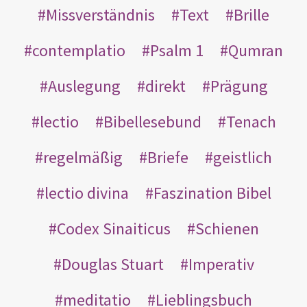
Missverständnis
Text
Brille
contemplatio
Psalm 1
Qumran
Auslegung
direkt
Prägung
lectio
Bibellesebund
Tenach
regelmäßig
Briefe
geistlich
lectio divina
Faszination Bibel
Codex Sinaiticus
Schienen
Douglas Stuart
Imperativ
meditatio
Lieblingsbuch