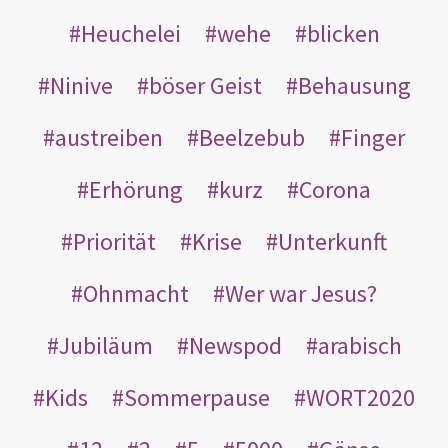
Heuchelei
wehe
blicken
Ninive
böser Geist
Behausung
austreiben
Beelzebub
Finger
Erhörung
kurz
Corona
Priorität
Krise
Unterkunft
Ohnmacht
Wer war Jesus?
Jubiläum
Newspod
arabisch
Kids
Sommerpause
WORT2020