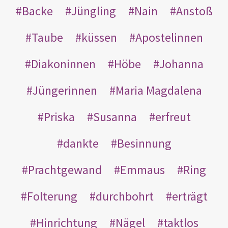
Backe
Jüngling
Nain
Anstoß
Taube
küssen
Apostelinnen
Diakoninnen
Höbe
Johanna
Jüngerinnen
Maria Magdalena
Priska
Susanna
erfreut
dankte
Besinnung
Prachtgewand
Emmaus
Ring
Folterung
durchbohrt
erträgt
Hinrichtung
Nägel
taktlos