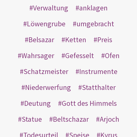
Verwaltung
anklagen
Löwengrube
umgebracht
Belsazar
Ketten
Preis
Wahrsager
Gefesselt
Ofen
Schatzmeister
Instrumente
Niederwerfung
Statthalter
Deutung
Gott des Himmels
Statue
Beltschazar
Arjoch
Todesurteil
Speise
Kyrus