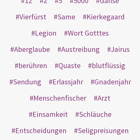
12
2
5
5000
Gänse
Vierfürst
Same
Kierkegaard
Legion
Wort Gotttes
Aberglaube
Austreibung
Jairus
berühren
Quaste
blutflüssig
Sendung
Erlassjahr
Gnadenjahr
Menschenfischer
Arzt
Einsamkeit
Schläuche
Entscheidungen
Seligpreisungen