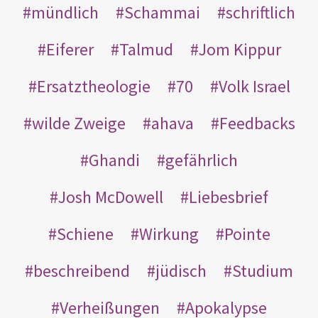
mündlich
Schammai
schriftlich
Eiferer
Talmud
Jom Kippur
Ersatztheologie
70
Volk Israel
wilde Zweige
ahava
Feedbacks
Ghandi
gefährlich
Josh McDowell
Liebesbrief
Schiene
Wirkung
Pointe
beschreibend
jüdisch
Studium
Verheißungen
Apokalypse