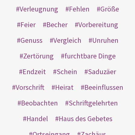
Verleugnung
Fehlen
Größe
Feier
Becher
Vorbereitung
Genuss
Vergleich
Unruhen
Zertörung
furchtbare Dinge
Endzeit
Schein
Saduzäer
Vorschrift
Heirat
Beeinflussen
Beobachten
Schriftgelehrten
Handel
Haus des Gebetes
Ortseingang
Zachäus