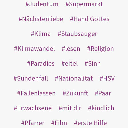
Judentum
Supermarkt
Nächstenliebe
Hand Gottes
Klima
Staubsauger
Klimawandel
lesen
Religion
Paradies
eitel
Sinn
Sündenfall
Nationalität
HSV
Fallenlassen
Zukunft
Paar
Erwachsene
mit dir
kindlich
Pfarrer
Film
erste Hilfe