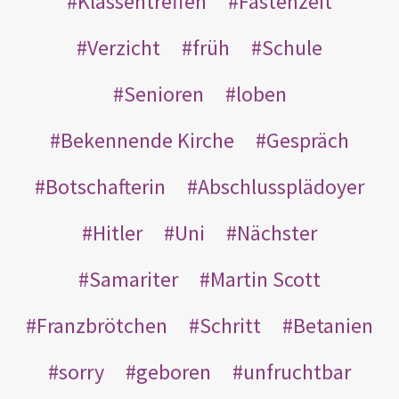
Klassentreffen
Fastenzeit
Verzicht
früh
Schule
Senioren
loben
Bekennende Kirche
Gespräch
Botschafterin
Abschlussplädoyer
Hitler
Uni
Nächster
Samariter
Martin Scott
Franzbrötchen
Schritt
Betanien
sorry
geboren
unfruchtbar