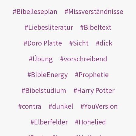
Bibelleseplan
Missverständnisse
Liebesliteratur
Bibeltext
Doro Platte
Sicht
dick
Übung
vorschreibend
BibleEnergy
Prophetie
Bibelstudium
Harry Potter
contra
dunkel
YouVersion
Elberfelder
Hohelied