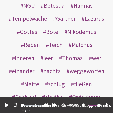
NGÜ
Betesda
Hannas
Tempelwache
Gärtner
Lazarus
Gottes
Bote
Nikodemus
Reben
Teich
Malchus
Inneren
leer
Thomas
wer
einander
nachts
weggeworfen
Matte
schlug
fließen
Rabbuni
Martha
Opferlamm
00:00
NewsPod: Sommer 2026 – Sommerpause, App-Updates &
gewaschen
gegeben
jüdischen
Play
Restart
Rewind
Forward
Settings
Mute
Do
mehr