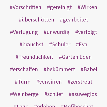
Vorschriften
gereinigt
Wirken
überschütten
gearbeitet
Verfügung
unwürdig
verfolgt
brauchst
Schüler
Eva
Freundlichkeit
Garten Eden
erschaffen
bekümmert
Babel
Turm
verwirren
zerstreut
Weinberge
schlief
asuweglos
Lage
erleben
Mefiboschet