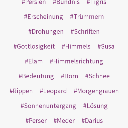
Persien
Bündnis
Tigris
Erscheinung
Trümmern
Drohungen
Schriften
Gottlosigkeit
Himmels
Susa
Elam
Himmelsrichtung
Bedeutung
Horn
Schnee
Rippen
Leopard
Morgengrauen
Sonnenuntergang
Lösung
Perser
Meder
Darius