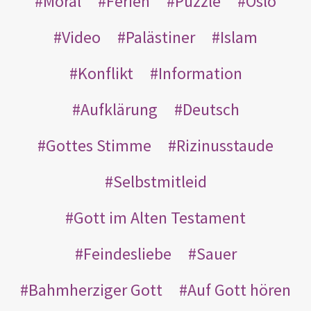
Moral
Ferien
Puzzle
Oslo
Video
Palästiner
Islam
Konflikt
Information
Aufklärung
Deutsch
Gottes Stimme
Rizinusstaude
Selbstmitleid
Gott im Alten Testament
Feindesliebe
Sauer
Bahmherziger Gott
Auf Gott hören