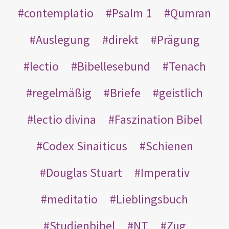
contemplatio
Psalm 1
Qumran
Auslegung
direkt
Prägung
lectio
Bibellesebund
Tenach
regelmäßig
Briefe
geistlich
lectio divina
Faszination Bibel
Codex Sinaiticus
Schienen
Douglas Stuart
Imperativ
meditatio
Lieblingsbuch
Studienbibel
NT
Zug