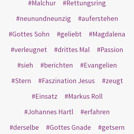
Malchur
Rettungsring
neunundneunzig
auferstehen
Gottes Sohn
geliebt
Magdalena
verleugnet
drittes Mal
Passion
sieh
berichten
Evangelien
Stern
Faszination Jesus
zeugt
Einsatz
Markus Roll
Johannes Hartl
erfahren
derselbe
Gottes Gnade
getsern