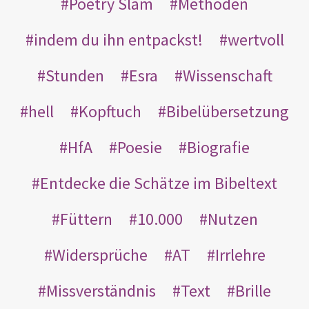
Poetry Slam
Methoden
indem du ihn entpackst!
wertvoll
Stunden
Esra
Wissenschaft
hell
Kopftuch
Bibelübersetzung
HfA
Poesie
Biografie
Entdecke die Schätze im Bibeltext
Füttern
10.000
Nutzen
Widersprüche
AT
Irrlehre
Missverständnis
Text
Brille