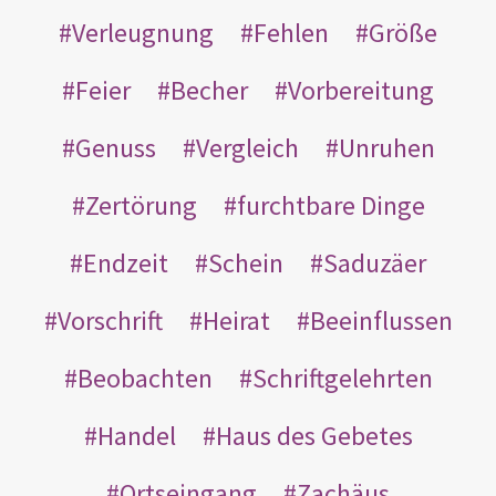
Verleugnung
Fehlen
Größe
Feier
Becher
Vorbereitung
Genuss
Vergleich
Unruhen
Zertörung
furchtbare Dinge
Endzeit
Schein
Saduzäer
Vorschrift
Heirat
Beeinflussen
Beobachten
Schriftgelehrten
Handel
Haus des Gebetes
Ortseingang
Zachäus