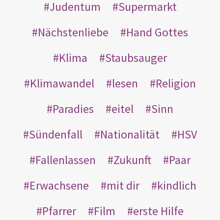
Judentum
Supermarkt
Nächstenliebe
Hand Gottes
Klima
Staubsauger
Klimawandel
lesen
Religion
Paradies
eitel
Sinn
Sündenfall
Nationalität
HSV
Fallenlassen
Zukunft
Paar
Erwachsene
mit dir
kindlich
Pfarrer
Film
erste Hilfe