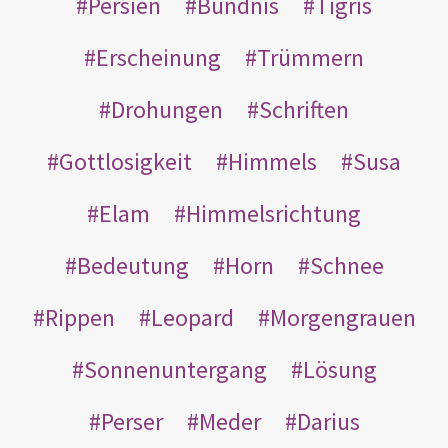
Persien
Bündnis
Tigris
Erscheinung
Trümmern
Drohungen
Schriften
Gottlosigkeit
Himmels
Susa
Elam
Himmelsrichtung
Bedeutung
Horn
Schnee
Rippen
Leopard
Morgengrauen
Sonnenuntergang
Lösung
Perser
Meder
Darius