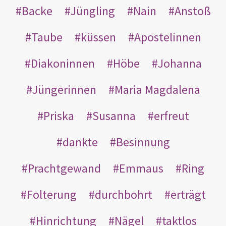
Backe
Jüngling
Nain
Anstoß
Taube
küssen
Apostelinnen
Diakoninnen
Höbe
Johanna
Jüngerinnen
Maria Magdalena
Priska
Susanna
erfreut
dankte
Besinnung
Prachtgewand
Emmaus
Ring
Folterung
durchbohrt
erträgt
Hinrichtung
Nägel
taktlos