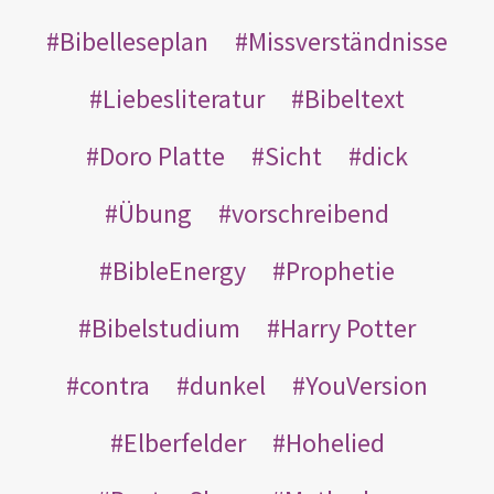
Bibelleseplan
Missverständnisse
Liebesliteratur
Bibeltext
Doro Platte
Sicht
dick
Übung
vorschreibend
BibleEnergy
Prophetie
Bibelstudium
Harry Potter
contra
dunkel
YouVersion
Elberfelder
Hohelied