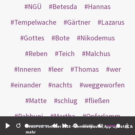
NGÜ
Betesda
Hannas
Tempelwache
Gärtner
Lazarus
Gottes
Bote
Nikodemus
Reben
Teich
Malchus
Inneren
leer
Thomas
wer
einander
nachts
weggeworfen
Matte
schlug
fließen
Rabbuni
Martha
Opferlamm
00:00
NewsPod: Sommer 2026 – Sommerpause, App-Updates &
gewaschen
gegeben
jüdischen
Play
Restart
Rewind
Forward
Settings
Mute
Do
mehr