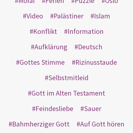
Moral
Ferien
Puzzle
Oslo
Video
Palästiner
Islam
Konflikt
Information
Aufklärung
Deutsch
Gottes Stimme
Rizinusstaude
Selbstmitleid
Gott im Alten Testament
Feindesliebe
Sauer
Bahmherziger Gott
Auf Gott hören