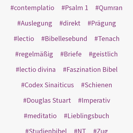
contemplatio
Psalm 1
Qumran
Auslegung
direkt
Prägung
lectio
Bibellesebund
Tenach
regelmäßig
Briefe
geistlich
lectio divina
Faszination Bibel
Codex Sinaiticus
Schienen
Douglas Stuart
Imperativ
meditatio
Lieblingsbuch
Studienbibel
NT
Zug