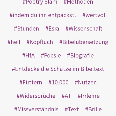
Poetry Slam
Methoden
indem du ihn entpackst!
wertvoll
Stunden
Esra
Wissenschaft
hell
Kopftuch
Bibelübersetzung
HfA
Poesie
Biografie
Entdecke die Schätze im Bibeltext
Füttern
10.000
Nutzen
Widersprüche
AT
Irrlehre
Missverständnis
Text
Brille