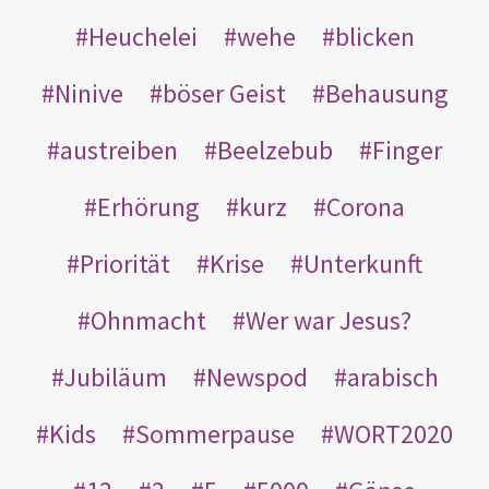
Heuchelei
wehe
blicken
Ninive
böser Geist
Behausung
austreiben
Beelzebub
Finger
Erhörung
kurz
Corona
Priorität
Krise
Unterkunft
Ohnmacht
Wer war Jesus?
Jubiläum
Newspod
arabisch
Kids
Sommerpause
WORT2020