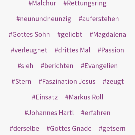
Malchur
Rettungsring
neunundneunzig
auferstehen
Gottes Sohn
geliebt
Magdalena
verleugnet
drittes Mal
Passion
sieh
berichten
Evangelien
Stern
Faszination Jesus
zeugt
Einsatz
Markus Roll
Johannes Hartl
erfahren
derselbe
Gottes Gnade
getsern