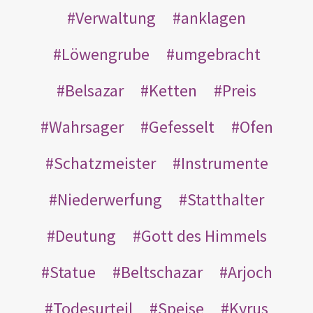
Verwaltung
anklagen
Löwengrube
umgebracht
Belsazar
Ketten
Preis
Wahrsager
Gefesselt
Ofen
Schatzmeister
Instrumente
Niederwerfung
Statthalter
Deutung
Gott des Himmels
Statue
Beltschazar
Arjoch
Todesurteil
Speise
Kyrus