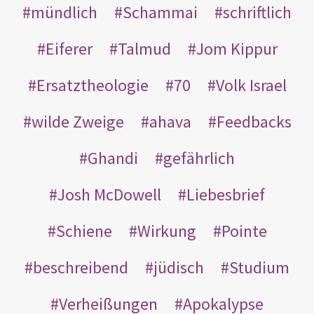
mündlich
Schammai
schriftlich
Eiferer
Talmud
Jom Kippur
Ersatztheologie
70
Volk Israel
wilde Zweige
ahava
Feedbacks
Ghandi
gefährlich
Josh McDowell
Liebesbrief
Schiene
Wirkung
Pointe
beschreibend
jüdisch
Studium
Verheißungen
Apokalypse