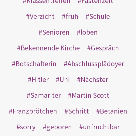
Klassentreffen
Fastenzeit
Verzicht
früh
Schule
Senioren
loben
Bekennende Kirche
Gespräch
Botschafterin
Abschlussplädoyer
Hitler
Uni
Nächster
Samariter
Martin Scott
Franzbrötchen
Schritt
Betanien
sorry
geboren
unfruchtbar