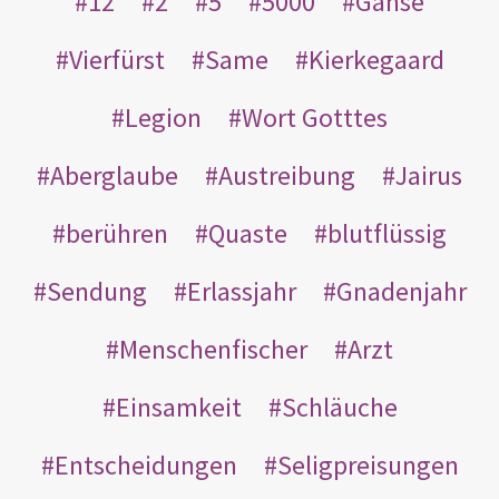
12
2
5
5000
Gänse
Vierfürst
Same
Kierkegaard
Legion
Wort Gotttes
Aberglaube
Austreibung
Jairus
berühren
Quaste
blutflüssig
Sendung
Erlassjahr
Gnadenjahr
Menschenfischer
Arzt
Einsamkeit
Schläuche
Entscheidungen
Seligpreisungen