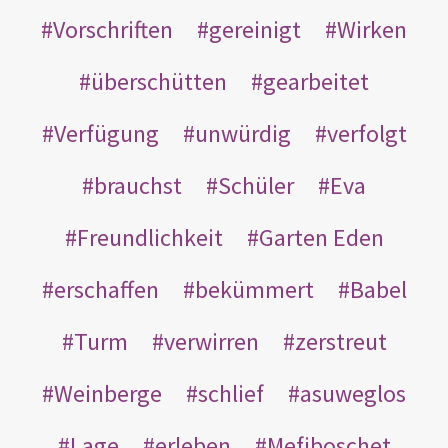
Vorschriften
gereinigt
Wirken
überschütten
gearbeitet
Verfügung
unwürdig
verfolgt
brauchst
Schüler
Eva
Freundlichkeit
Garten Eden
erschaffen
bekümmert
Babel
Turm
verwirren
zerstreut
Weinberge
schlief
asuweglos
Lage
erleben
Mefiboschet