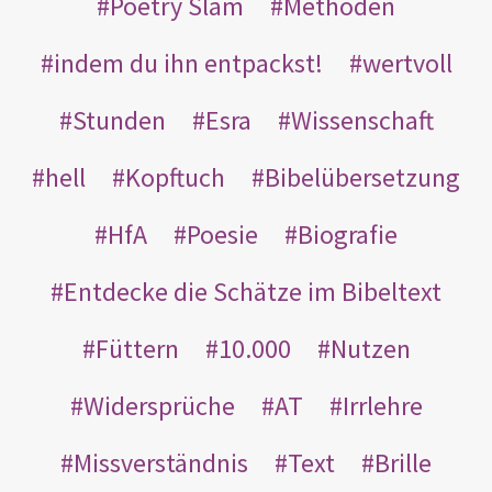
Poetry Slam
Methoden
indem du ihn entpackst!
wertvoll
Stunden
Esra
Wissenschaft
hell
Kopftuch
Bibelübersetzung
HfA
Poesie
Biografie
Entdecke die Schätze im Bibeltext
Füttern
10.000
Nutzen
Widersprüche
AT
Irrlehre
Missverständnis
Text
Brille