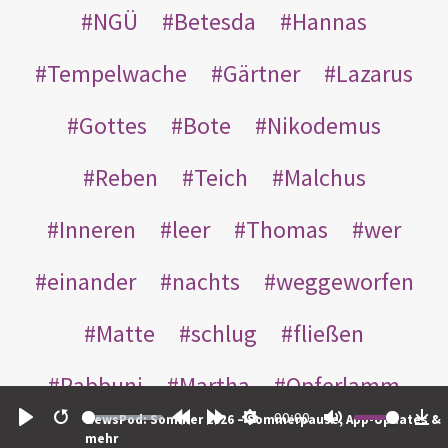
NGÜ
Betesda
Hannas
Tempelwache
Gärtner
Lazarus
Gottes
Bote
Nikodemus
Reben
Teich
Malchus
Inneren
leer
Thomas
wer
einander
nachts
weggeworfen
Matte
schlug
fließen
Rabbuni
Martha
Opferlamm
00:00
NewsPod: Sommer 2026 – Sommerpause, App-Updates &
gewaschen
gegeben
jüdischen
Play
Restart
Rewind
Forward
Settings
Mute
Do
mehr