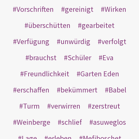
Vorschriften
gereinigt
Wirken
überschütten
gearbeitet
Verfügung
unwürdig
verfolgt
brauchst
Schüler
Eva
Freundlichkeit
Garten Eden
erschaffen
bekümmert
Babel
Turm
verwirren
zerstreut
Weinberge
schlief
asuweglos
Lage
erleben
Mefiboschet