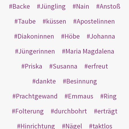
Backe
Jüngling
Nain
Anstoß
Taube
küssen
Apostelinnen
Diakoninnen
Höbe
Johanna
Jüngerinnen
Maria Magdalena
Priska
Susanna
erfreut
dankte
Besinnung
Prachtgewand
Emmaus
Ring
Folterung
durchbohrt
erträgt
Hinrichtung
Nägel
taktlos