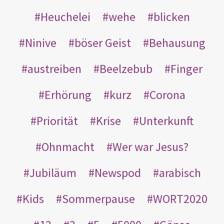
Heuchelei
wehe
blicken
Ninive
böser Geist
Behausung
austreiben
Beelzebub
Finger
Erhörung
kurz
Corona
Priorität
Krise
Unterkunft
Ohnmacht
Wer war Jesus?
Jubiläum
Newspod
arabisch
Kids
Sommerpause
WORT2020