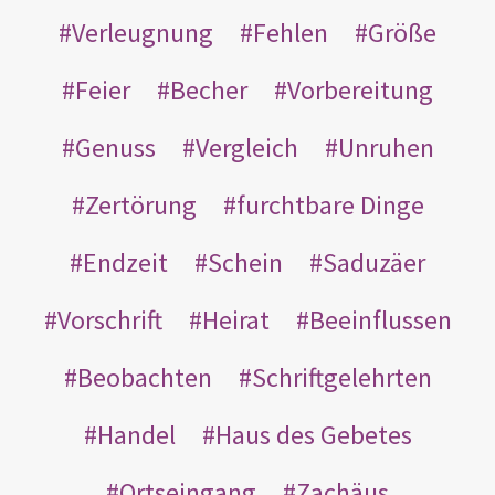
Verleugnung
Fehlen
Größe
Feier
Becher
Vorbereitung
Genuss
Vergleich
Unruhen
Zertörung
furchtbare Dinge
Endzeit
Schein
Saduzäer
Vorschrift
Heirat
Beeinflussen
Beobachten
Schriftgelehrten
Handel
Haus des Gebetes
Ortseingang
Zachäus