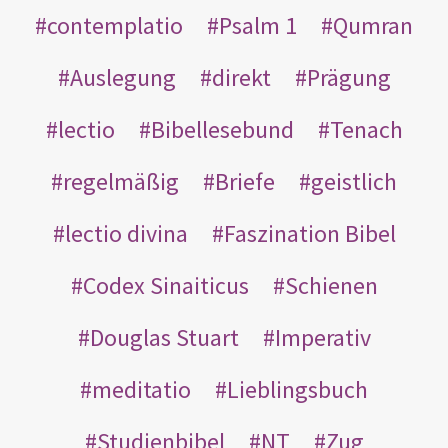
contemplatio
Psalm 1
Qumran
Auslegung
direkt
Prägung
lectio
Bibellesebund
Tenach
regelmäßig
Briefe
geistlich
lectio divina
Faszination Bibel
Codex Sinaiticus
Schienen
Douglas Stuart
Imperativ
meditatio
Lieblingsbuch
Studienbibel
NT
Zug