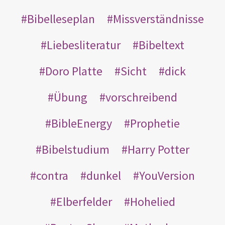
Bibelleseplan
Missverständnisse
Liebesliteratur
Bibeltext
Doro Platte
Sicht
dick
Übung
vorschreibend
BibleEnergy
Prophetie
Bibelstudium
Harry Potter
contra
dunkel
YouVersion
Elberfelder
Hohelied