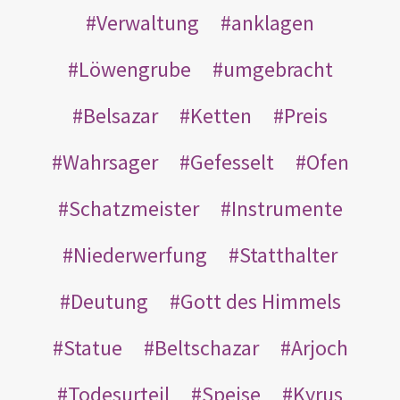
Verwaltung
anklagen
Löwengrube
umgebracht
Belsazar
Ketten
Preis
Wahrsager
Gefesselt
Ofen
Schatzmeister
Instrumente
Niederwerfung
Statthalter
Deutung
Gott des Himmels
Statue
Beltschazar
Arjoch
Todesurteil
Speise
Kyrus