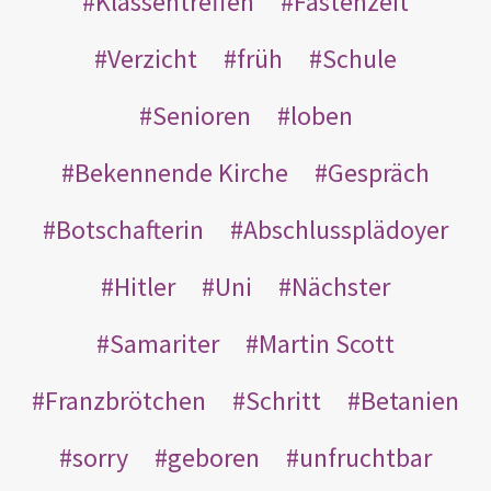
Klassentreffen
Fastenzeit
Verzicht
früh
Schule
Senioren
loben
Bekennende Kirche
Gespräch
Botschafterin
Abschlussplädoyer
Hitler
Uni
Nächster
Samariter
Martin Scott
Franzbrötchen
Schritt
Betanien
sorry
geboren
unfruchtbar