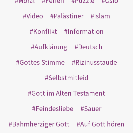
Moral
Ferien
Puzzle
Oslo
Video
Palästiner
Islam
Konflikt
Information
Aufklärung
Deutsch
Gottes Stimme
Rizinusstaude
Selbstmitleid
Gott im Alten Testament
Feindesliebe
Sauer
Bahmherziger Gott
Auf Gott hören