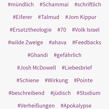
mündlich
Schammai
schriftlich
Eiferer
Talmud
Jom Kippur
Ersatztheologie
70
Volk Israel
wilde Zweige
ahava
Feedbacks
Ghandi
gefährlich
Josh McDowell
Liebesbrief
Schiene
Wirkung
Pointe
beschreibend
jüdisch
Studium
Verheißungen
Apokalypse