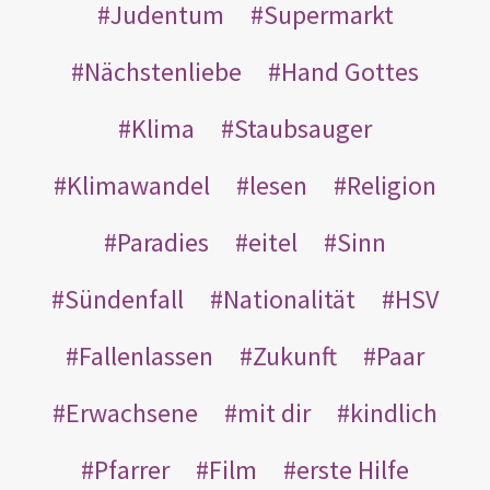
Judentum
Supermarkt
Nächstenliebe
Hand Gottes
Klima
Staubsauger
Klimawandel
lesen
Religion
Paradies
eitel
Sinn
Sündenfall
Nationalität
HSV
Fallenlassen
Zukunft
Paar
Erwachsene
mit dir
kindlich
Pfarrer
Film
erste Hilfe