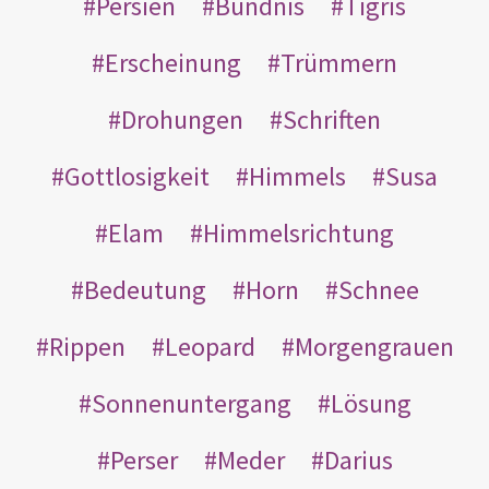
Persien
Bündnis
Tigris
Erscheinung
Trümmern
Drohungen
Schriften
Gottlosigkeit
Himmels
Susa
Elam
Himmelsrichtung
Bedeutung
Horn
Schnee
Rippen
Leopard
Morgengrauen
Sonnenuntergang
Lösung
Perser
Meder
Darius