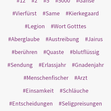
12
2
5
5000
Gänse
Vierfürst
Same
Kierkegaard
Legion
Wort Gotttes
Aberglaube
Austreibung
Jairus
berühren
Quaste
blutflüssig
Sendung
Erlassjahr
Gnadenjahr
Menschenfischer
Arzt
Einsamkeit
Schläuche
Entscheidungen
Seligpreisungen