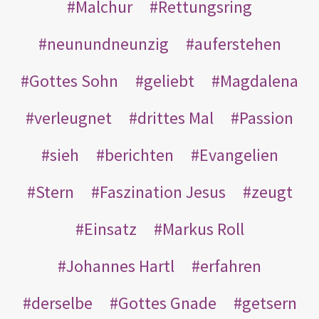
Malchur
Rettungsring
neunundneunzig
auferstehen
Gottes Sohn
geliebt
Magdalena
verleugnet
drittes Mal
Passion
sieh
berichten
Evangelien
Stern
Faszination Jesus
zeugt
Einsatz
Markus Roll
Johannes Hartl
erfahren
derselbe
Gottes Gnade
getsern