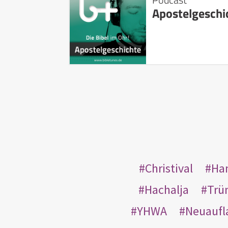
Apostelgeschi
Christival
Ha
Hachalja
Trü
YHWA
Neuaufl