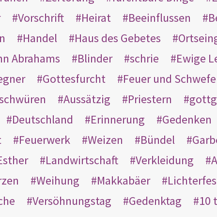
r
Vorschrift
Heirat
Beeinflussen
B
en
Handel
Haus des Gebetes
Ortsein
hn Abrahams
Blinder
schrie
Ewige L
egner
Gottesfurcht
Feuer und Schwefe
schwüren
Aussätzig
Priestern
gottg
Deutschland
Erinnerung
Gedenken
t
Feuerwerk
Weizen
Bündel
Garb
Esther
Landwirtschaft
Verkleidung
A
rzen
Weihung
Makkabäer
Lichterfes
che
Versöhnungstag
Gedenktag
10 