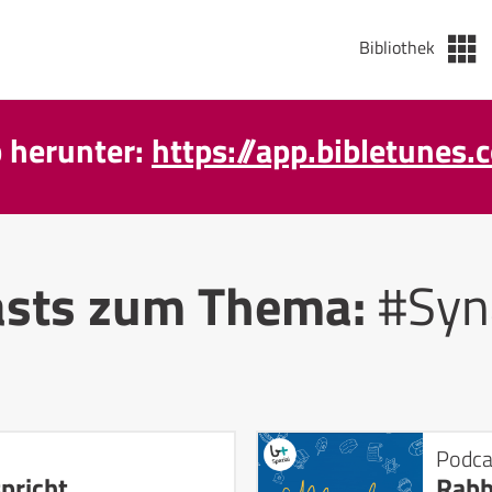
Bibliothek
p herunter:
https://app.bibletunes.
asts zum Thema:
#Syn
Podca
pricht
Rabb