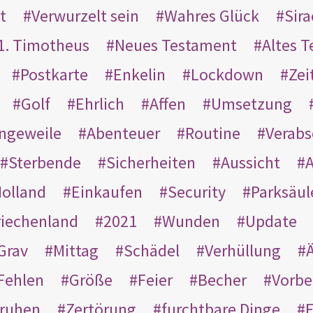
t
Verwurzelt sein
Wahres Glück
Sir
1. Timotheus
Neues Testament
Altes 
Postkarte
Enkelin
Lockdown
Zei
Golf
Ehrlich
Affen
Umsetzung
ngeweile
Abenteuer
Routine
Verab
Sterbende
Sicherheiten
Aussicht
A
olland
Einkaufen
Security
Parksäul
riechenland
2021
Wunden
Update
Grav
Mittag
Schädel
Verhüllung
Ä
Fehlen
Größe
Feier
Becher
Vorbe
ruhen
Zertörung
furchtbare Dinge
E