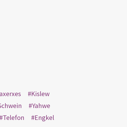
taxerxes
Kislew
Schwein
Yahwe
Telefon
Engkel