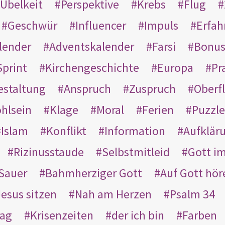
Übelkeit
Perspektive
Krebs
Flug
Geschwür
Influencer
Impuls
Erfah
lender
Adventskalender
Farsi
Bonu
Sprint
Kirchengeschichte
Europa
Pr
estaltung
Anspruch
Zuspruch
Oberfl
hlsein
Klage
Moral
Ferien
Puzzle
Islam
Konflikt
Information
Aufklär
Rizinusstaude
Selbstmitleid
Gott i
Sauer
Bahmherziger Gott
Auf Gott hör
Jesus sitzen
Nah am Herzen
Psalm 34
rag
Krisenzeiten
der ich bin
Farben