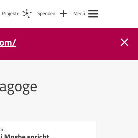
Projekte
Spenden
Menü
com/
agoge
st
i Moshe spricht