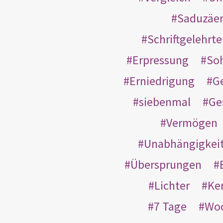
Saduzäe
Schriftgelehrt
Erpressung
So
Erniedrigung
G
siebenmal
Ge
Vermögen
Unabhängigkei
Übersprungen
Lichter
Ke
7 Tage
Wo