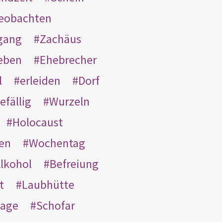
eobachten
gang
Zachäus
eben
Ehebrecher
l
erleiden
Dorf
efällig
Wurzeln
Holocaust
en
Wochentag
lkohol
Befreiung
t
Laubhütte
tage
Schofar