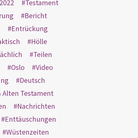
2022
Testament
rung
Bericht
s
Entrückung
aktisch
Hölle
ächlich
Teilen
Oslo
Video
ung
Deutsch
m Alten Testament
en
Nachrichten
Enttäuschungen
Wüstenzeiten