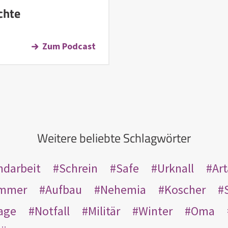
chte
Zum Podcast
Weitere beliebte Schlagwörter
ndarbeit
Schrein
Safe
Urknall
Ar
mmer
Aufbau
Nehemia
Koscher
age
Notfall
Militär
Winter
Oma