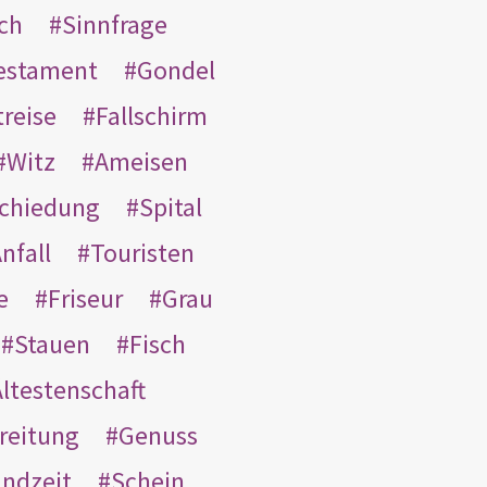
ach
Sinnfrage
Testament
Gondel
treise
Fallschirm
Witz
Ameisen
schiedung
Spital
nfall
Touristen
e
Friseur
Grau
Stauen
Fisch
ltestenschaft
reitung
Genuss
ndzeit
Schein