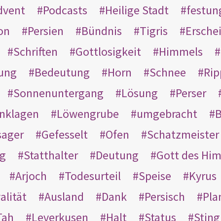
dvent
Podcasts
Heilige Stadt
festun
on
Persien
Bündnis
Tigris
Ersche
Schriften
Gottlosigkeit
Himmels
ung
Bedeutung
Horn
Schnee
Rip
Sonnenuntergang
Lösung
Perser
nklagen
Löwengrube
umgebracht
B
ager
Gefesselt
Ofen
Schatzmeister
g
Statthalter
Deutung
Gott des Hi
Arjoch
Todesurteil
Speise
Kyrus
alität
Ausland
Dank
Persisch
Pla
Tah
Leverkusen
Halt
Status
Sting