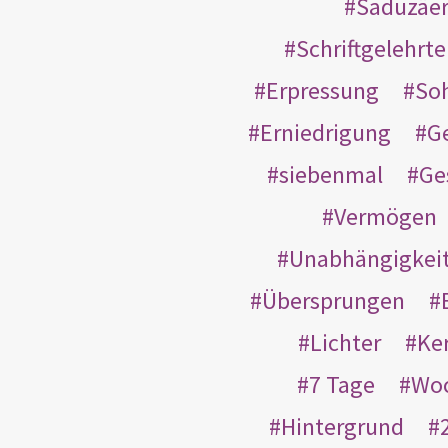
Saduzäe
Schriftgelehrt
Erpressung
So
Erniedrigung
G
siebenmal
Ge
Vermögen
Unabhängigkei
Übersprungen
Lichter
Ke
7 Tage
Wo
Hintergrund