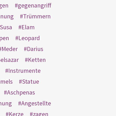
gen
gegenangriff
inung
Trümmern
Susa
Elam
pen
Leopard
Meder
Darius
elsazar
Ketten
Instrumente
mmels
Statue
Aschpenas
nung
Angestellte
Kerze
zagen