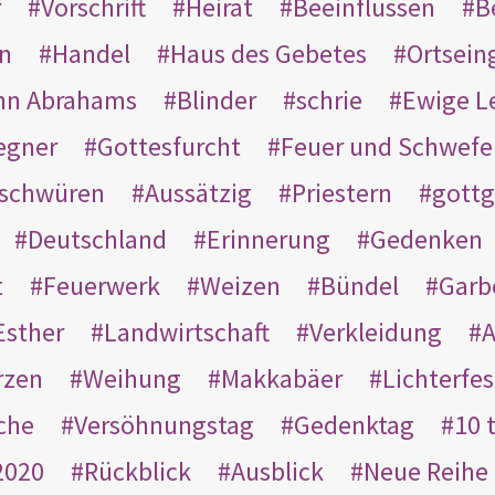
r
Vorschrift
Heirat
Beeinflussen
B
en
Handel
Haus des Gebetes
Ortsein
hn Abrahams
Blinder
schrie
Ewige L
egner
Gottesfurcht
Feuer und Schwefe
schwüren
Aussätzig
Priestern
gottg
Deutschland
Erinnerung
Gedenken
t
Feuerwerk
Weizen
Bündel
Garb
Esther
Landwirtschaft
Verkleidung
A
rzen
Weihung
Makkabäer
Lichterfes
che
Versöhnungstag
Gedenktag
10 
2020
Rückblick
Ausblick
Neue Reihe