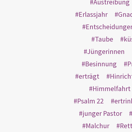
Austreibung
Erlassjahr
Gnad
Entscheidunge
Taube
kü
Jüngerinnen
Besinnung
P
erträgt
Hinric
Himmelfahrt
Psalm 22
ertri
junger Pastor
Malchur
Ret