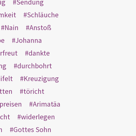
ig
Sendung
mkeit
Schläuche
Nain
Anstoß
be
Johanna
rfreut
dankte
ng
durchbohrt
ifelt
Kreuzigung
tten
töricht
preisen
Arimatäa
cht
widerlegen
n
Gottes Sohn