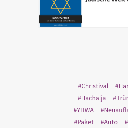
Christival
Ha
Hachalja
Trü
YHWA
Neuaufl
Paket
Auto