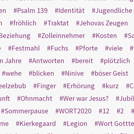
en
Psalm 139
Identität
Jugendliche
n
fröhlich
Traktat
Jehovas Zeugen
Beziehung
Zolleinnehmer
Kosten
Sa
e
Festmahl
Fuchs
Pforte
viele
n Jahre
Antworten
bereit
plötzlich
wehe
blicken
Ninive
böser Geist
eelzebub
Finger
Erhörung
kurz
C
unft
Ohnmacht
Wer war Jesus?
Jubi
Sommerpause
WORT2020
12
2
ame
Kierkegaard
Legion
Wort Gottt