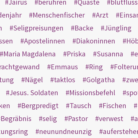
Jairus
berühren
Quaste
blutflüss
enjahr
Menschenfischer
Arzt
Einsa
n
Seligpreisungen
Backe
Jüngling
ssen
Apostelinnen
Diakoninnen
Hö
Maria Magdalena
Priska
Susanna
e
rachtgewand
Emmaus
Ring
Folteru
htung
Nägel
taktlos
Golgatha
zwe
Jesus. Soldaten
Missionsbefehl
spo
nken
Bergpredigt
Tausch
Fischen
Begräbnis
selig
Pastor
verwest
a
tungsring
neunundneunzig
auferstehe