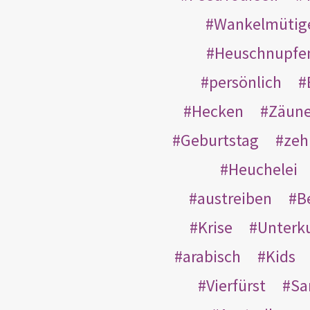
Wankelmütig
Heuschnupfe
persönlich
Hecken
Zäun
Geburtstag
zeh
Heuchelei
austreiben
B
Krise
Unterk
arabisch
Kids
Vierfürst
S