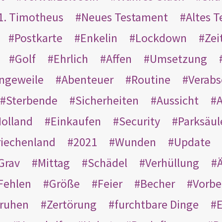
1. Timotheus
Neues Testament
Altes 
Postkarte
Enkelin
Lockdown
Zei
Golf
Ehrlich
Affen
Umsetzung
ngeweile
Abenteuer
Routine
Verab
Sterbende
Sicherheiten
Aussicht
A
olland
Einkaufen
Security
Parksäul
riechenland
2021
Wunden
Update
Grav
Mittag
Schädel
Verhüllung
Ä
Fehlen
Größe
Feier
Becher
Vorbe
ruhen
Zertörung
furchtbare Dinge
E