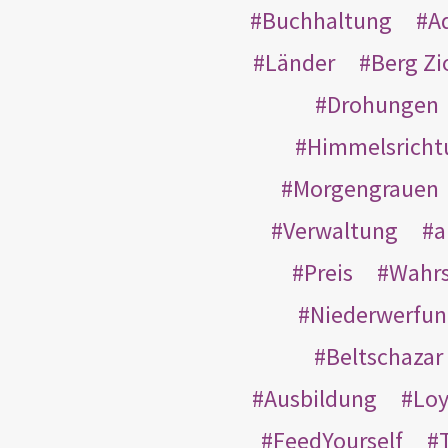
Buchhaltung
A
Länder
Berg Zi
Drohungen
Himmelsricht
Morgengrauen
Verwaltung
a
Preis
Wahrs
Niederwerfun
Beltschazar
Ausbildung
Loy
FeedYourself