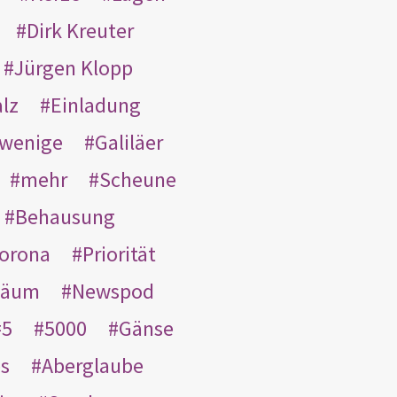
Dirk Kreuter
Jürgen Klopp
lz
Einladung
wenige
Galiläer
mehr
Scheune
Behausung
orona
Priorität
läum
Newspod
5
5000
Gänse
es
Aberglaube