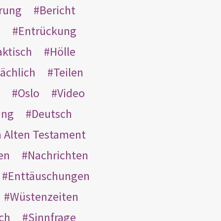
rung
Bericht
s
Entrückung
aktisch
Hölle
ächlich
Teilen
Oslo
Video
ung
Deutsch
m Alten Testament
en
Nachrichten
Enttäuschungen
Wüstenzeiten
ach
Sinnfrage