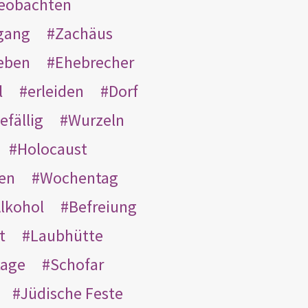
eobachten
gang
Zachäus
eben
Ehebrecher
l
erleiden
Dorf
efällig
Wurzeln
Holocaust
en
Wochentag
lkohol
Befreiung
t
Laubhütte
tage
Schofar
Jüdische Feste