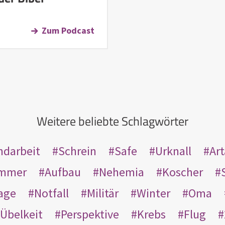
Zum Podcast
Weitere beliebte Schlagwörter
ndarbeit
Schrein
Safe
Urknall
Ar
mmer
Aufbau
Nehemia
Koscher
age
Notfall
Militär
Winter
Oma
Übelkeit
Perspektive
Krebs
Flug