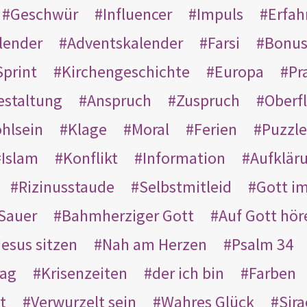
Geschwür
Influencer
Impuls
Erfah
lender
Adventskalender
Farsi
Bonu
Sprint
Kirchengeschichte
Europa
Pr
estaltung
Anspruch
Zuspruch
Oberfl
hlsein
Klage
Moral
Ferien
Puzzle
Islam
Konflikt
Information
Aufklär
Rizinusstaude
Selbstmitleid
Gott i
Sauer
Bahmherziger Gott
Auf Gott hör
Jesus sitzen
Nah am Herzen
Psalm 34
rag
Krisenzeiten
der ich bin
Farben
t
Verwurzelt sein
Wahres Glück
Sir