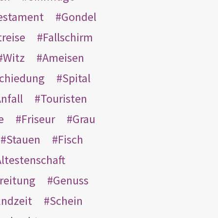
Testament
Gondel
treise
Fallschirm
Witz
Ameisen
schiedung
Spital
nfall
Touristen
e
Friseur
Grau
Stauen
Fisch
ltestenschaft
reitung
Genuss
ndzeit
Schein