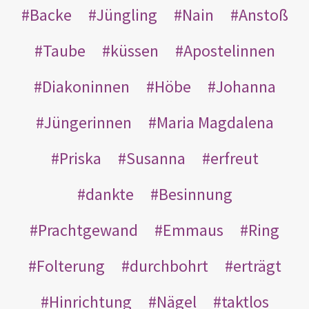
Backe
Jüngling
Nain
Anstoß
Taube
küssen
Apostelinnen
Diakoninnen
Höbe
Johanna
Jüngerinnen
Maria Magdalena
Priska
Susanna
erfreut
dankte
Besinnung
Prachtgewand
Emmaus
Ring
Folterung
durchbohrt
erträgt
Hinrichtung
Nägel
taktlos