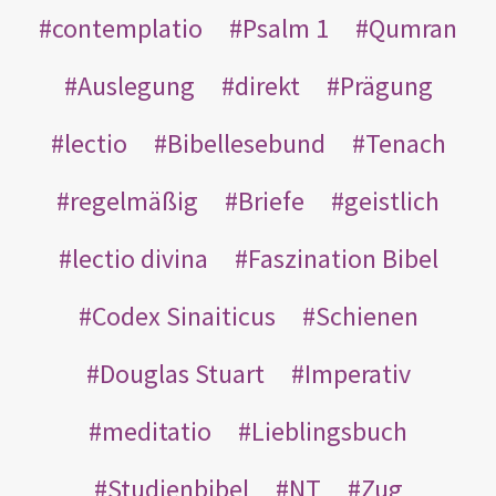
contemplatio
Psalm 1
Qumran
Auslegung
direkt
Prägung
lectio
Bibellesebund
Tenach
regelmäßig
Briefe
geistlich
lectio divina
Faszination Bibel
Codex Sinaiticus
Schienen
Douglas Stuart
Imperativ
meditatio
Lieblingsbuch
Studienbibel
NT
Zug