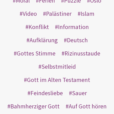
Moral
Ferien
Puzzle
Oslo
Video
Palästiner
Islam
Konflikt
Information
Aufklärung
Deutsch
Gottes Stimme
Rizinusstaude
Selbstmitleid
Gott im Alten Testament
Feindesliebe
Sauer
Bahmherziger Gott
Auf Gott hören