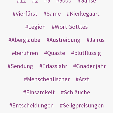
12
2
5
5000
Gänse
Vierfürst
Same
Kierkegaard
Legion
Wort Gotttes
Aberglaube
Austreibung
Jairus
berühren
Quaste
blutflüssig
Sendung
Erlassjahr
Gnadenjahr
Menschenfischer
Arzt
Einsamkeit
Schläuche
Entscheidungen
Seligpreisungen