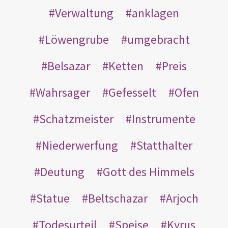
Verwaltung
anklagen
Löwengrube
umgebracht
Belsazar
Ketten
Preis
Wahrsager
Gefesselt
Ofen
Schatzmeister
Instrumente
Niederwerfung
Statthalter
Deutung
Gott des Himmels
Statue
Beltschazar
Arjoch
Todesurteil
Speise
Kyrus