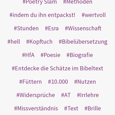
Poetry Slam
Methoden
indem du ihn entpackst!
wertvoll
Stunden
Esra
Wissenschaft
hell
Kopftuch
Bibelübersetzung
HfA
Poesie
Biografie
Entdecke die Schätze im Bibeltext
Füttern
10.000
Nutzen
Widersprüche
AT
Irrlehre
Missverständnis
Text
Brille