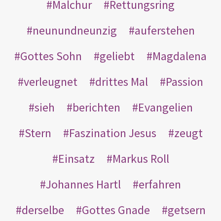
Malchur
Rettungsring
neunundneunzig
auferstehen
Gottes Sohn
geliebt
Magdalena
verleugnet
drittes Mal
Passion
sieh
berichten
Evangelien
Stern
Faszination Jesus
zeugt
Einsatz
Markus Roll
Johannes Hartl
erfahren
derselbe
Gottes Gnade
getsern