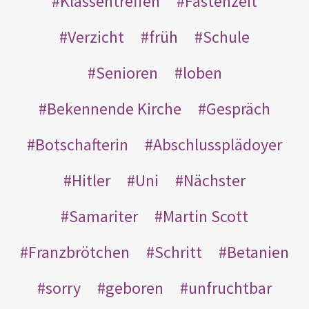
Klassentreffen
Fastenzeit
Verzicht
früh
Schule
Senioren
loben
Bekennende Kirche
Gespräch
Botschafterin
Abschlussplädoyer
Hitler
Uni
Nächster
Samariter
Martin Scott
Franzbrötchen
Schritt
Betanien
sorry
geboren
unfruchtbar