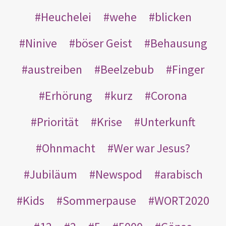
Heuchelei
wehe
blicken
Ninive
böser Geist
Behausung
austreiben
Beelzebub
Finger
Erhörung
kurz
Corona
Priorität
Krise
Unterkunft
Ohnmacht
Wer war Jesus?
Jubiläum
Newspod
arabisch
Kids
Sommerpause
WORT2020