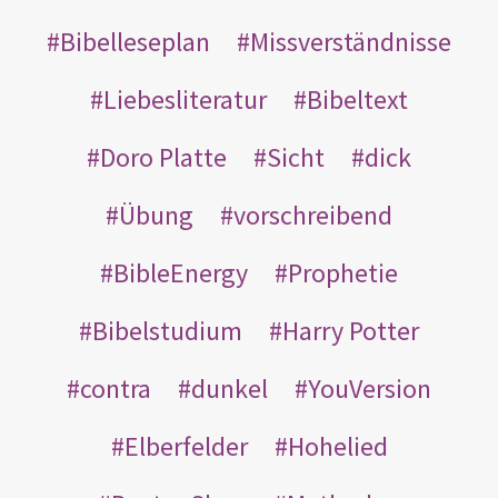
Bibelleseplan
Missverständnisse
Liebesliteratur
Bibeltext
Doro Platte
Sicht
dick
Übung
vorschreibend
BibleEnergy
Prophetie
Bibelstudium
Harry Potter
contra
dunkel
YouVersion
Elberfelder
Hohelied