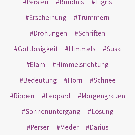
Persien
Bündnis
Tigris
Erscheinung
Trümmern
Drohungen
Schriften
Gottlosigkeit
Himmels
Susa
Elam
Himmelsrichtung
Bedeutung
Horn
Schnee
Rippen
Leopard
Morgengrauen
Sonnenuntergang
Lösung
Perser
Meder
Darius