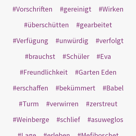
Vorschriften
gereinigt
Wirken
überschütten
gearbeitet
Verfügung
unwürdig
verfolgt
brauchst
Schüler
Eva
Freundlichkeit
Garten Eden
erschaffen
bekümmert
Babel
Turm
verwirren
zerstreut
Weinberge
schlief
asuweglos
Lage
erleben
Mefiboschet