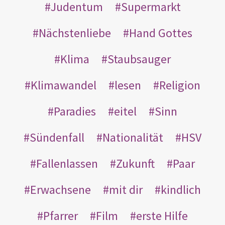
Judentum
Supermarkt
Nächstenliebe
Hand Gottes
Klima
Staubsauger
Klimawandel
lesen
Religion
Paradies
eitel
Sinn
Sündenfall
Nationalität
HSV
Fallenlassen
Zukunft
Paar
Erwachsene
mit dir
kindlich
Pfarrer
Film
erste Hilfe