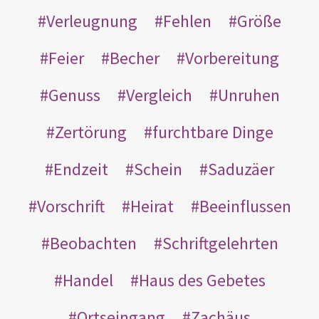
Verleugnung
Fehlen
Größe
Feier
Becher
Vorbereitung
Genuss
Vergleich
Unruhen
Zertörung
furchtbare Dinge
Endzeit
Schein
Saduzäer
Vorschrift
Heirat
Beeinflussen
Beobachten
Schriftgelehrten
Handel
Haus des Gebetes
Ortseingang
Zachäus