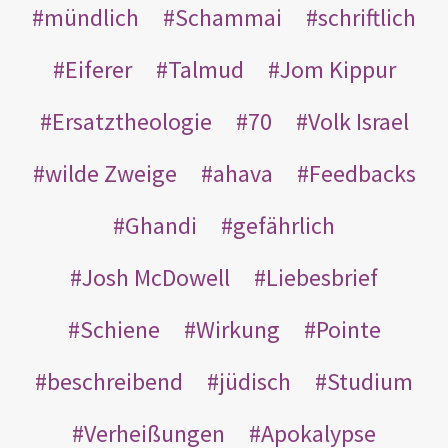
mündlich
Schammai
schriftlich
Eiferer
Talmud
Jom Kippur
Ersatztheologie
70
Volk Israel
wilde Zweige
ahava
Feedbacks
Ghandi
gefährlich
Josh McDowell
Liebesbrief
Schiene
Wirkung
Pointe
beschreibend
jüdisch
Studium
Verheißungen
Apokalypse