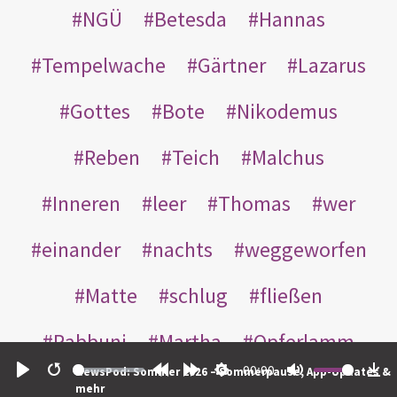
NGÜ
Betesda
Hannas
Tempelwache
Gärtner
Lazarus
Gottes
Bote
Nikodemus
Reben
Teich
Malchus
Inneren
leer
Thomas
wer
einander
nachts
weggeworfen
Matte
schlug
fließen
Rabbuni
Martha
Opferlamm
00:00
NewsPod: Sommer 2026 – Sommerpause, App-Updates &
gewaschen
gegeben
jüdischen
Play
Restart
Rewind
Forward
Settings
Mute
Do
mehr