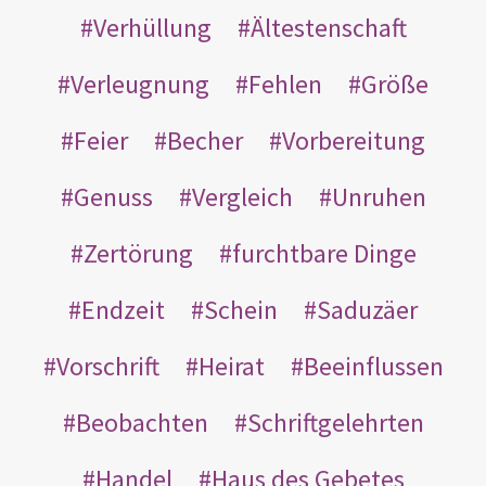
Verhüllung
Ältestenschaft
Verleugnung
Fehlen
Größe
Feier
Becher
Vorbereitung
Genuss
Vergleich
Unruhen
Zertörung
furchtbare Dinge
Endzeit
Schein
Saduzäer
Vorschrift
Heirat
Beeinflussen
Beobachten
Schriftgelehrten
Handel
Haus des Gebetes