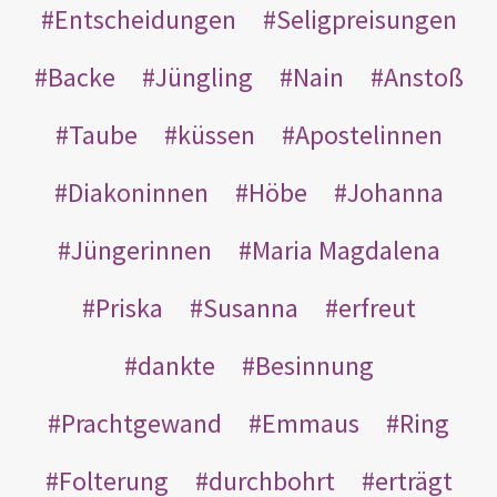
Entscheidungen
Seligpreisungen
Backe
Jüngling
Nain
Anstoß
Taube
küssen
Apostelinnen
Diakoninnen
Höbe
Johanna
Jüngerinnen
Maria Magdalena
Priska
Susanna
erfreut
dankte
Besinnung
Prachtgewand
Emmaus
Ring
Folterung
durchbohrt
erträgt