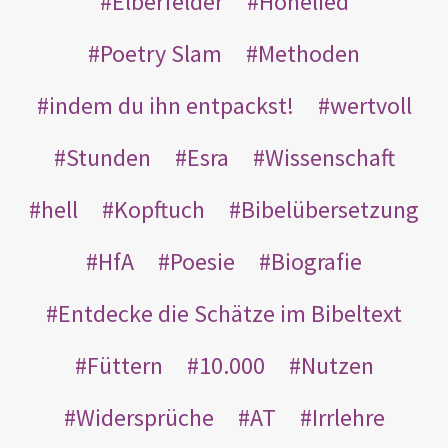
Elberfelder
Hohelied
Poetry Slam
Methoden
indem du ihn entpackst!
wertvoll
Stunden
Esra
Wissenschaft
hell
Kopftuch
Bibelübersetzung
HfA
Poesie
Biografie
Entdecke die Schätze im Bibeltext
Füttern
10.000
Nutzen
Widersprüche
AT
Irrlehre