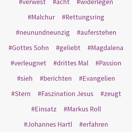
verwest
acht
widerlegen
Malchur
Rettungsring
neunundneunzig
auferstehen
Gottes Sohn
geliebt
Magdalena
verleugnet
drittes Mal
Passion
sieh
berichten
Evangelien
Stern
Faszination Jesus
zeugt
Einsatz
Markus Roll
Johannes Hartl
erfahren