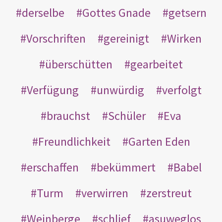
derselbe
Gottes Gnade
getsern
Vorschriften
gereinigt
Wirken
überschütten
gearbeitet
Verfügung
unwürdig
verfolgt
brauchst
Schüler
Eva
Freundlichkeit
Garten Eden
erschaffen
bekümmert
Babel
Turm
verwirren
zerstreut
Weinberge
schlief
asuweglos