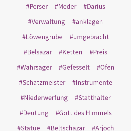
Perser
Meder
Darius
Verwaltung
anklagen
Löwengrube
umgebracht
Belsazar
Ketten
Preis
Wahrsager
Gefesselt
Ofen
Schatzmeister
Instrumente
Niederwerfung
Statthalter
Deutung
Gott des Himmels
Statue
Beltschazar
Arjoch