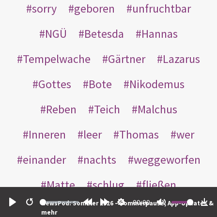
sorry
geboren
unfruchtbar
NGÜ
Betesda
Hannas
Tempelwache
Gärtner
Lazarus
Gottes
Bote
Nikodemus
Reben
Teich
Malchus
Inneren
leer
Thomas
wer
einander
nachts
weggeworfen
Matte
schlug
fließen
00:00
NewsPod: Sommer 2026 – Sommerpause, App-Updates &
Rabbuni
Martha
Opferlamm
Play
Restart
Rewind
Forward
Settings
Mute
Do
mehr