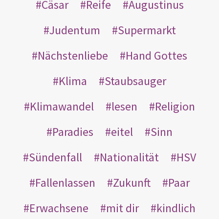
Cäsar
Reife
Augustinus
Judentum
Supermarkt
Nächstenliebe
Hand Gottes
Klima
Staubsauger
Klimawandel
lesen
Religion
Paradies
eitel
Sinn
Sündenfall
Nationalität
HSV
Fallenlassen
Zukunft
Paar
Erwachsene
mit dir
kindlich