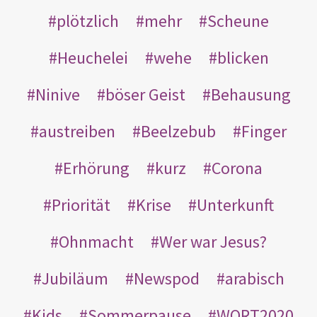
plötzlich
mehr
Scheune
Heuchelei
wehe
blicken
Ninive
böser Geist
Behausung
austreiben
Beelzebub
Finger
Erhörung
kurz
Corona
Priorität
Krise
Unterkunft
Ohnmacht
Wer war Jesus?
Jubiläum
Newspod
arabisch
Kids
Sommerpause
WORT2020