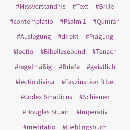
Missverständnis
Text
Brille
contemplatio
Psalm 1
Qumran
Auslegung
direkt
Prägung
lectio
Bibellesebund
Tenach
regelmäßig
Briefe
geistlich
lectio divina
Faszination Bibel
Codex Sinaiticus
Schienen
Douglas Stuart
Imperativ
meditatio
Lieblingsbuch