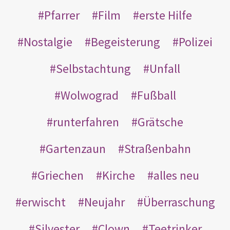
Pfarrer
Film
erste Hilfe
Nostalgie
Begeisterung
Polizei
Selbstachtung
Unfall
Wolwograd
Fußball
runterfahren
Grätsche
Gartenzaun
Straßenbahn
Griechen
Kirche
alles neu
erwischt
Neujahr
Überraschung
Silvester
Clown
Teetrinker