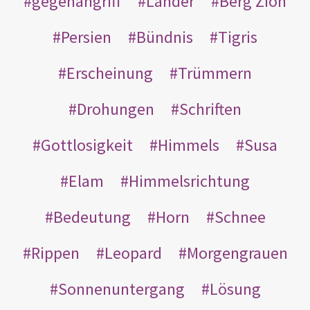
gegenangriff
Länder
Berg Zion
Persien
Bündnis
Tigris
Erscheinung
Trümmern
Drohungen
Schriften
Gottlosigkeit
Himmels
Susa
Elam
Himmelsrichtung
Bedeutung
Horn
Schnee
Rippen
Leopard
Morgengrauen
Sonnenuntergang
Lösung