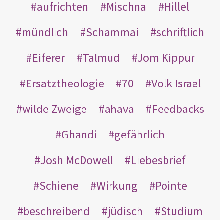
aufrichten
Mischna
Hillel
mündlich
Schammai
schriftlich
Eiferer
Talmud
Jom Kippur
Ersatztheologie
70
Volk Israel
wilde Zweige
ahava
Feedbacks
Ghandi
gefährlich
Josh McDowell
Liebesbrief
Schiene
Wirkung
Pointe
beschreibend
jüdisch
Studium