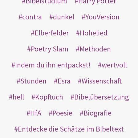
Bibelstudium
Harry Potter
contra
dunkel
YouVersion
Elberfelder
Hohelied
Poetry Slam
Methoden
indem du ihn entpackst!
wertvoll
Stunden
Esra
Wissenschaft
hell
Kopftuch
Bibelübersetzung
HfA
Poesie
Biografie
Entdecke die Schätze im Bibeltext