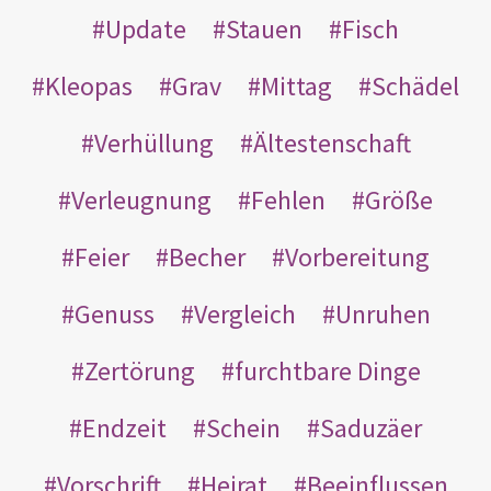
Update
Stauen
Fisch
Kleopas
Grav
Mittag
Schädel
Verhüllung
Ältestenschaft
Verleugnung
Fehlen
Größe
Feier
Becher
Vorbereitung
Genuss
Vergleich
Unruhen
Zertörung
furchtbare Dinge
Endzeit
Schein
Saduzäer
Vorschrift
Heirat
Beeinflussen