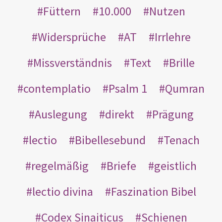
Füttern
10.000
Nutzen
Widersprüche
AT
Irrlehre
Missverständnis
Text
Brille
contemplatio
Psalm 1
Qumran
Auslegung
direkt
Prägung
lectio
Bibellesebund
Tenach
regelmäßig
Briefe
geistlich
lectio divina
Faszination Bibel
Codex Sinaiticus
Schienen