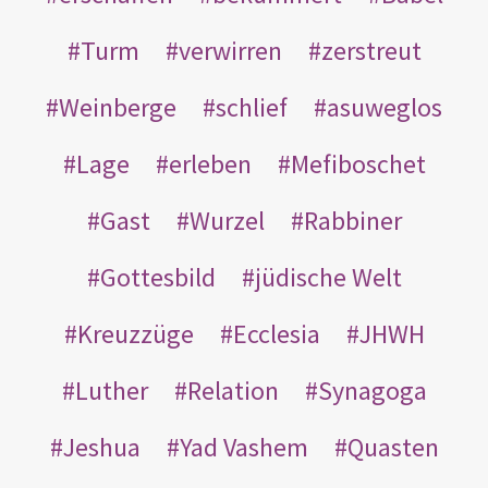
Turm
verwirren
zerstreut
Weinberge
schlief
asuweglos
Lage
erleben
Mefiboschet
Gast
Wurzel
Rabbiner
Gottesbild
jüdische Welt
Kreuzzüge
Ecclesia
JHWH
Luther
Relation
Synagoga
Jeshua
Yad Vashem
Quasten