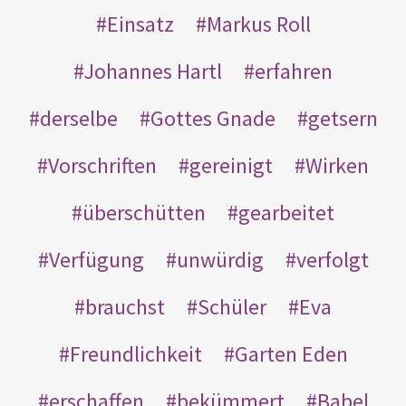
Einsatz
Markus Roll
Johannes Hartl
erfahren
derselbe
Gottes Gnade
getsern
Vorschriften
gereinigt
Wirken
überschütten
gearbeitet
Verfügung
unwürdig
verfolgt
brauchst
Schüler
Eva
Freundlichkeit
Garten Eden
erschaffen
bekümmert
Babel