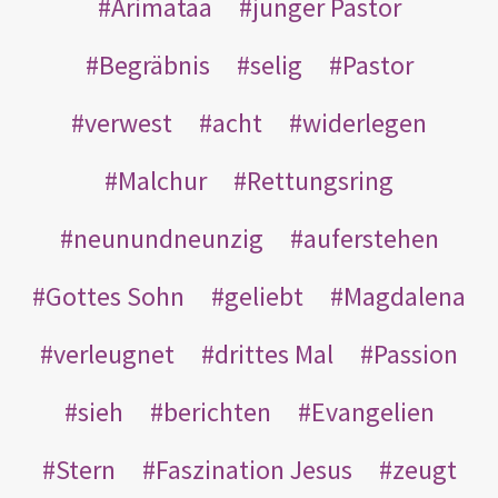
Arimatäa
junger Pastor
Begräbnis
selig
Pastor
verwest
acht
widerlegen
Malchur
Rettungsring
neunundneunzig
auferstehen
Gottes Sohn
geliebt
Magdalena
verleugnet
drittes Mal
Passion
sieh
berichten
Evangelien
Stern
Faszination Jesus
zeugt