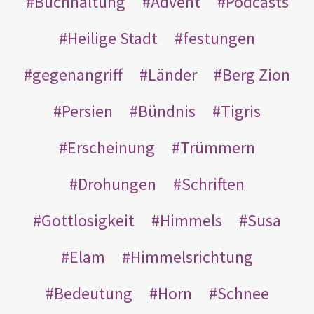
Buchhaltung
Advent
Podcasts
Heilige Stadt
festungen
gegenangriff
Länder
Berg Zion
Persien
Bündnis
Tigris
Erscheinung
Trümmern
Drohungen
Schriften
Gottlosigkeit
Himmels
Susa
Elam
Himmelsrichtung
Bedeutung
Horn
Schnee