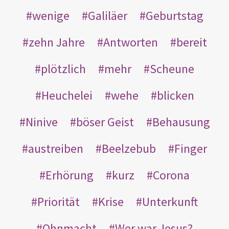
wenige
Galiläer
Geburtstag
zehn Jahre
Antworten
bereit
plötzlich
mehr
Scheune
Heuchelei
wehe
blicken
Ninive
böser Geist
Behausung
austreiben
Beelzebub
Finger
Erhörung
kurz
Corona
Priorität
Krise
Unterkunft
Ohnmacht
Wer war Jesus?