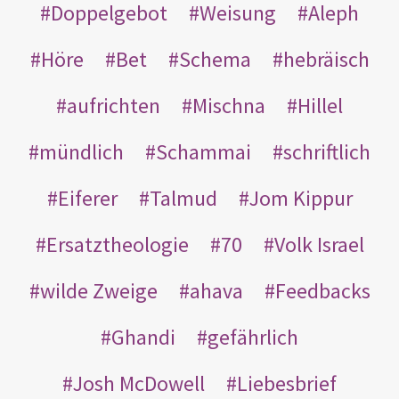
Doppelgebot
Weisung
Aleph
Höre
Bet
Schema
hebräisch
aufrichten
Mischna
Hillel
mündlich
Schammai
schriftlich
Eiferer
Talmud
Jom Kippur
Ersatztheologie
70
Volk Israel
wilde Zweige
ahava
Feedbacks
Ghandi
gefährlich
Josh McDowell
Liebesbrief