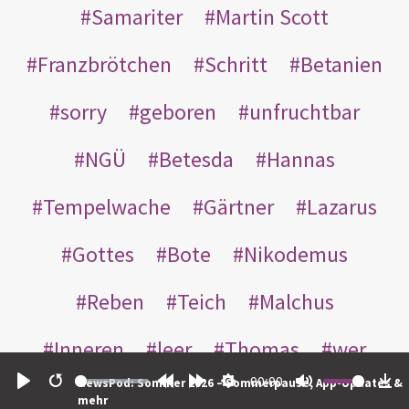
Samariter
Martin Scott
Franzbrötchen
Schritt
Betanien
sorry
geboren
unfruchtbar
NGÜ
Betesda
Hannas
Tempelwache
Gärtner
Lazarus
Gottes
Bote
Nikodemus
Reben
Teich
Malchus
Inneren
leer
Thomas
wer
00:00
NewsPod: Sommer 2026 – Sommerpause, App-Updates &
einander
nachts
weggeworfen
Play
Restart
Rewind
Forward
Settings
Mute
Do
mehr